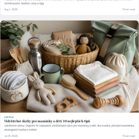
certifikacemi. Složení, ceny a tipy.
Aug 1, 2026
13 min read
LISTICLE
Udržitelné dárky pro maminky a děti: 10 nejlepších tipů
Udržitelné dárky: Objevte 10 nejlepších udržitelných darů pro maminky a děti. Bio kvalita, přírodní kosmetika,
ekologické hračky a módní.
Jul 31, 2026
13 min read