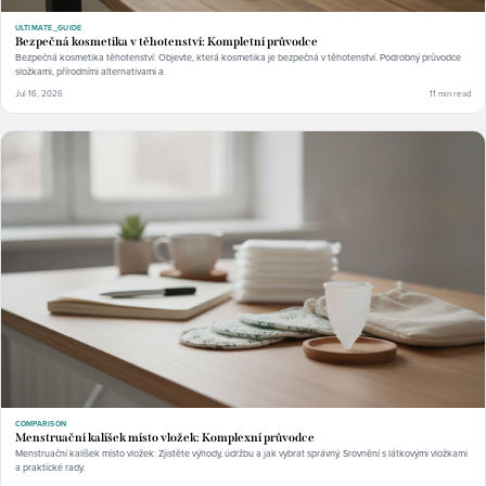
ULTIMATE_GUIDE
Bezpečná kosmetika v těhotenství: Kompletní průvodce
Bezpečná kosmetika těhotenství: Objevte, která kosmetika je bezpečná v těhotenství. Podrobný průvodce
složkami, přírodními alternativami a.
Jul 16, 2026
11 min read
COMPARISON
Menstruační kalíšek místo vložek: Komplexní průvodce
Menstruační kalíšek místo vložek: Zjistěte výhody, údržbu a jak vybrat správný. Srovnění s látkovými vložkami
a praktické rady.