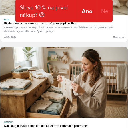
Sleva 10 % na první
Ano
Ne
nákup? 😍
BLOG
Bio bavlna pro novorozence: Proč je nejlepší volbou
Bio bavlna pro novorozence proč: Bio bavlna pro novorozence chrání citlivou pokožku, neobsahuje
chemikálie a je certifikovaná. Zjistěte, proč ji.
Jul 31, 2026
11 min read
LISTICLE
Kde koupit kvalitní bio dětské oblečení: Průvodce pro rodiče