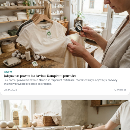
HOW-TO
Jak poznat pravou bio bavlnu: Kompletní průvodce
Jak poznat pravou bio bavlnu? Naučte se rozpoznat certifikace, charakteristiky a nejčastější podvody.
Praktický průvodce pro české spotřebitele.
Jul 24, 2026
12 min read