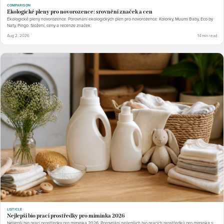
COMPARISON
Ekologické pleny pro novorozence: srovnění značek a cen
Ekologické pleny novorozence: Porovnání ekologických plen pro novorozence: Kolorky, Muumi Baby, Eco by
Naty, Pingo. Složení, ceny a recenze značek.
Aug 2, 2026
14 min read
LISTICLE
Nejlepší bio prací prostředky pro miminka 2026
Nejlepší bio prací prostředky pro miminka 2026: Porovnání nejlepších bio pracích prostředků pro miminka s