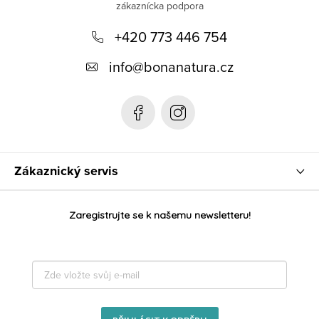
p
+420 773 446 754
ä
t
info
@
bonanatura.cz
i
e
Zákaznický servis
Zaregistrujte se k našemu newsletteru!