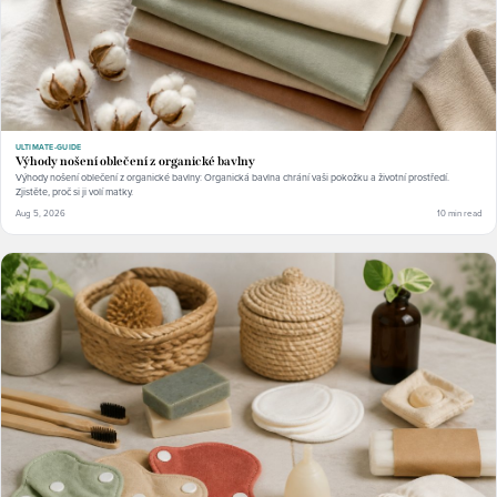
ULTIMATE-GUIDE
Výhody nošení oblečení z organické bavlny
Výhody nošení oblečení z organické bavlny: Organická bavlna chrání vaši pokožku a životní prostředí.
Zjistěte, proč si ji volí matky.
Aug 5, 2026
10 min read