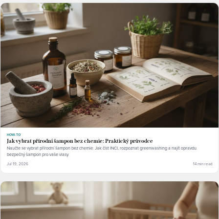
HOW-TO
Jak vybrat přírodní šampon bez chemie: Praktický průvodce
Naučte se vybrat přírodní šampon bez chemie. Jak číst INCI, rozpoznat greenwashing a najít opravdu
bezpečný šampon pro vaše vlasy.
Jul 19, 2026
14 min read