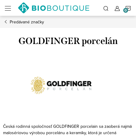
Prejsť
N
na
obsah
Predávané značky
K
GOLDFINGER porcelán
Česká rodinná spoločnosť GOLDFINGER porcelain sa zaoberá najmä
malosériovou výrobou porcelánu a keramiky, ktorá je určená