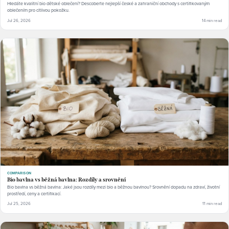
Hledáte kvalitní bio dětské oblečení? Descoberte nejlepší české a zahraniční obchody s certifikovaným
oblečením pro citlivou pokožku.
Jul 26, 2026
14 min read
COMPARISON
Bio bavlna vs běžná bavlna: Rozdíly a srovnění
Bio bavlna vs běžná bavlna: Jaké jsou rozdíly mezi bio a běžnou bavlnou? Srovnění dopadu na zdraví, životní
prostředí, ceny a certifikací.
Jul 25, 2026
11 min read