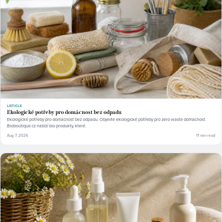
LISTICLE
Ekologické potřeby pro domácnost bez odpadu
Ekologické potřeby pro domácnost bez odpadu: Objevte ekologické potřeby pro zero waste domácnost.
Bioboutique.cz nabízí bio produkty, které.
Aug 7, 2026
11 min read