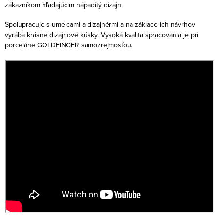
zákazníkom hľadajúcim nápaditý dizajn.
Spolupracuje s umelcami a dizajnérmi a na základe ich návrhov
vyrába krásne dizajnové kúsky. Vysoká kvalita spracovania je pri
porceláne GOLDFINGER samozrejmosťou.