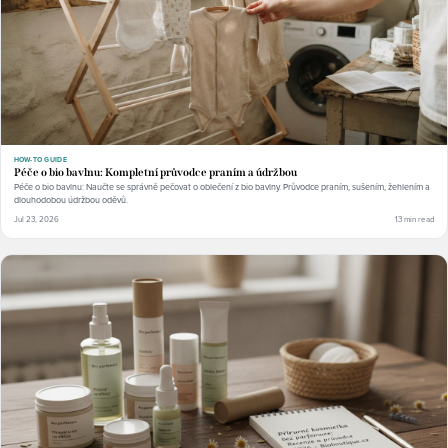
HOW-TO GUIDE
Péče o bio bavlnu: Kompletní průvodce praním a údržbou
Péče o bio bavlnu: Naučte se správně pečovat o oblečení z bio bavlny. Průvodce praním, sušením, žehlením a
dlouhodobou údržbou oděvů.
Jul 23, 2026
13 min read