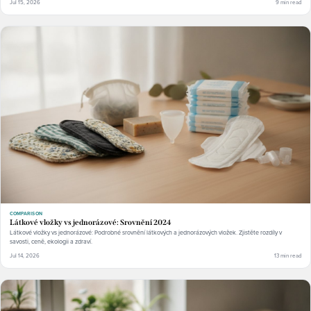
Jul 15, 2026
9 min read
COMPARISON
Látkové vložky vs jednorázové: Srovnění 2024
Látkové vložky vs jednorázové: Podrobné srovnění látkových a jednorázových vložek. Zjistěte rozdíly v
savosti, ceně, ekologii a zdraví.
Jul 14, 2026
13 min read