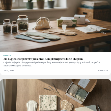
LISTICLE
Bio hygienické potřeby pro ženy: Kompletní průvodce e-shopem
Objavte najlepšie bio hygienické potřeby pre ženy. Porovnajte značky, ceny a typy. Prírodné, bezpečné
alternatívy. Nájdite v e-shope.
Jul 13, 2026
11 min read