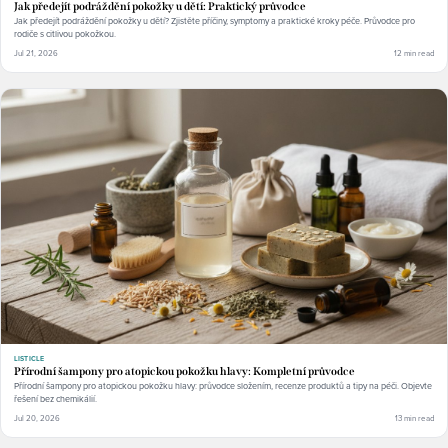
Jak předejít podráždění pokožky u dětí: Praktický průvodce
Jak předejít podráždění pokožky u dětí? Zjistěte příčiny, symptomy a praktické kroky péče. Průvodce pro
rodiče s citlivou pokožkou.
Jul 21, 2026
12 min read
LISTICLE
Přírodní šampony pro atopickou pokožku hlavy: Kompletní průvodce
Přírodní šampony pro atopickou pokožku hlavy: průvodce složením, recenze produktů a tipy na péči. Objevte
řešení bez chemikálií.
Jul 20, 2026
13 min read