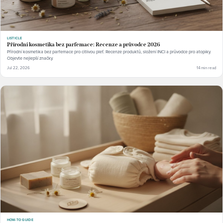
LISTICLE
Přírodní kosmetika bez parfemace: Recenze a průvodce 2026
Přírodní kosmetika bez parfemace pro citlivou pleť. Recenze produktů, složení INCI a průvodce pro atopiky.
Objevte nejlepší značky.
Jul 22, 2026
14 min read
HOW-TO GUIDE