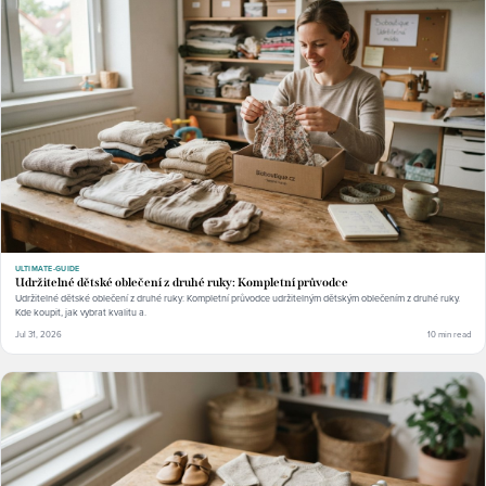
ULTIMATE-GUIDE
Udržitelné dětské oblečení z druhé ruky: Kompletní průvodce
Udržitelné dětské oblečení z druhé ruky: Kompletní průvodce udržitelným dětským oblečením z druhé ruky.
Kde koupit, jak vybrat kvalitu a.
Jul 31, 2026
10 min read