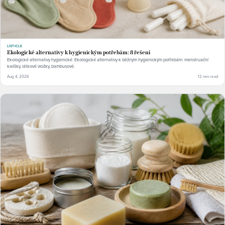
LISTICLE
Ekologické alternativy k hygienickým potřebám: 8 řešení
Ekologické alternativy hygienické: Ekologické alternativy k běžným hygienickým potřebám: menstruační
kalíšky, látkové vložky, bambusové.
Aug 4, 2026
12 min read