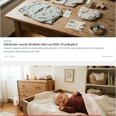
LISTICLE
Udržitelné značky dětského oblečení 2026: 10 nejlepších
Objevte nejlepší udržitelné značky dětského oblečení v ČR. Certifikované bio bavlny, české výrobce a
ekologické alternativy pro vaše děti.
Jul 31, 2026
14 min read