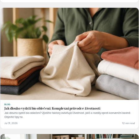
BLOG
Jak dlouho vydrží bio oblečení: Komplexní průvodce životností
Jak dlouho vydrží bio oblečení? Zjistěte faktory ovlivňující životnost, péči a rozdíly oproti konvenční bavlně.
Objevte tipy na.
Jul 31, 2026
12 min read