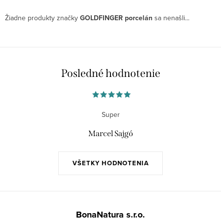
Žiadne produkty značky
GOLDFINGER porcelán
sa nenašli...
Posledné hodnotenie
Super
Marcel Sajgó
VŠETKY HODNOTENIA
Z
á
BonaNatura s.r.o.