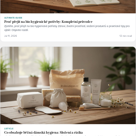
ULTIMATE-GUIDE
Proč přejít na bio hygienické potřeby: Kompletní průvodce
Zjistěte, proč přejít na bio hygienické potřeby. Zdraví, životní prostředí, složení produktů a praktické tipy pro
výběr. Objevte rozdíl.
Jul 11, 2026
12 min read
LISTICLE
Co obsahuje běžná dámská hygiena: Složení a rizika