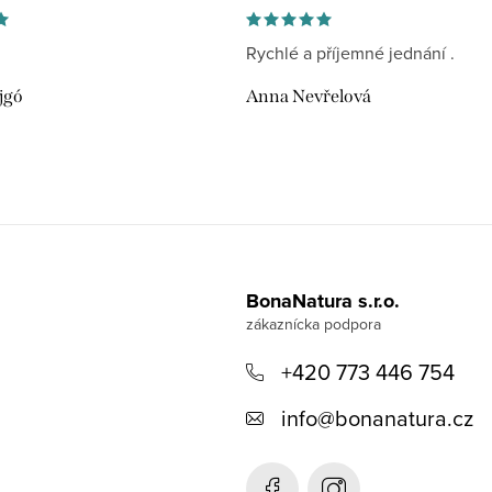
Rychlé a příjemné jednání .
jgó
Anna Nevřelová
BonaNatura s.r.o.
+420 773 446 754
info
@
bonanatura.cz