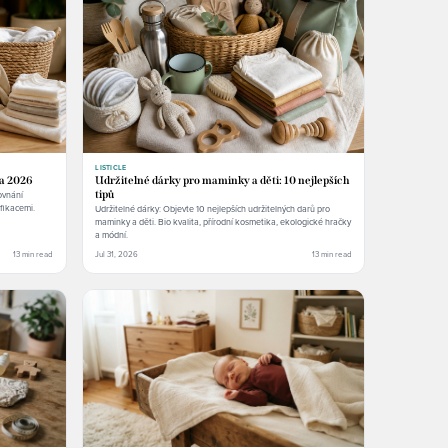
LISTICLE
ka 2026
Udržitelné dárky pro maminky a děti: 10 nejlepších
ovnání
tipů
ifikacemi.
Udržitelné dárky: Objevte 10 nejlepších udržitelných darů pro
maminky a děti. Bio kvalita, přírodní kosmetika, ekologické hračky
a módní.
13 min read
Jul 31, 2026
13 min read