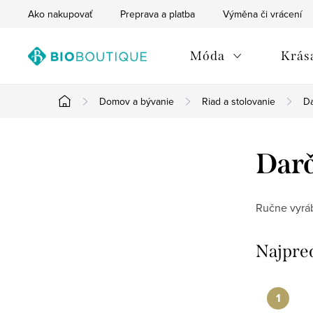
Prejsť
Ako nakupovať
Preprava a platba
Výměna či vrácení
na
obsah
Móda
Krása
Domov a bývanie
Riad a stolovanie
D
Domov
B
Darč
o
č
Ručne vyrá
n
Najpre
ý
p