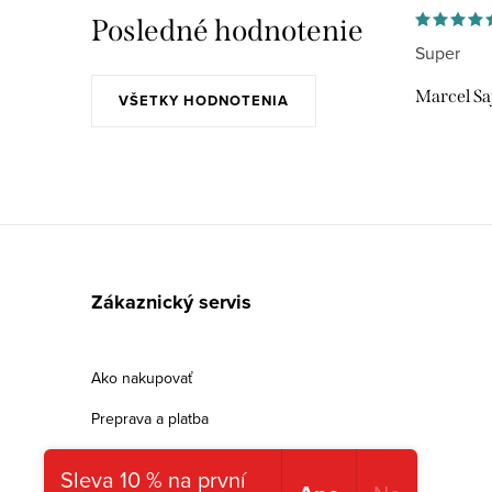
p
Posledné hodnotenie
Super
i
s
Marcel Sa
VŠETKY HODNOTENIA
u
Z
á
Zákaznický servis
p
ä
Ako nakupovať
t
Preprava a platba
i
Výměna či vrácení
Sleva 10 % na první