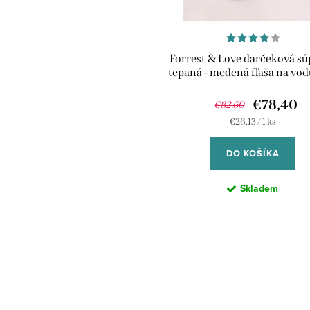
Forrest & Love darčeková sú
tepaná - medená fľaša na vo
ml; 2x medené poháre 300
€78,40
€82,60
Jednotková
€26,13 / 1 ks
cena:
DO KOŠÍKA
Skladem