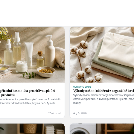
ULTIMATE-GUIDE
řírodní kosmetika pro citlivou pleť: 9
Výhody nošení oblečení z organické bav
 produktů
Výhody nošení oblečení z organické bavlny: Organic
chrání vaši pokožku a životní prostředí. Zjistěte, proč si
odní kosmetika pro citlivou pleť: recenze 9 produktů
matky.
Složení bez dráždivých látek, tipy na péči. Zjistěte.
12 min read
Aug 5, 2026