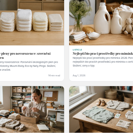
LISTICLE
 pleny pro novorozence: srovnění
Nejlepší bio prací prostředky pro mimin
cen
Nejlepší bio prací prostředky pro miminka 2026: Por
nejlepších bio pracích prostředků pro miminka s cert
eny novorozence: Porovnání ekologických plen pro
Složení, ceny a tipy.
Kolorky, Muumi Baby, Eco by Naty, Pingo. Složení,
e značek.
14 min read
Aug 1, 2026