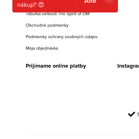
Ano
Ne
e
Vernostní program
nákup? 😍
Tabuľka veľkostí The Spirit of OM
Obchodné podmienky
Podmienky ochrany osobných údajov
Moja objednávka
Prijímame online platby
Instagr