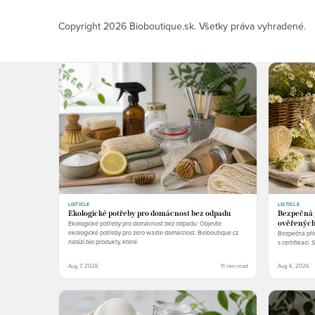
Copyright 2026
Bioboutique.sk
. Všetky práva vyhradené.
LISTICLE
LISTICLE
Ekologické potřeby pro domácnost bez odpadu
Bezpečná p
Ekologické potřeby pro domácnost bez odpadu: Objevte
ověřených
ekologické potřeby pro zero waste domácnost. Bioboutique.cz
Bezpečná přír
nabízí bio produkty, které.
s certifikací. 
Aug 7, 2026
11 min read
Aug 6, 2026