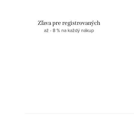
l
á
Zľava pre registrovaných
d
až - 8 % na každý nákup
a
c
i
e
p
r
v
k
y
v
ý