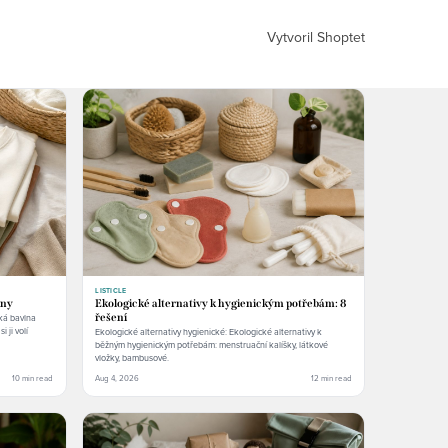
Vytvoril Shoptet
LISTICLE
lny
Ekologické alternativy k hygienickým potřebám: 8
ká bavlna
řešení
 ji volí
Ekologické alternativy hygienické: Ekologické alternativy k
běžným hygienickým potřebám: menstruační kalíšky, látkové
vložky, bambusové.
10 min read
Aug 4, 2026
12 min read