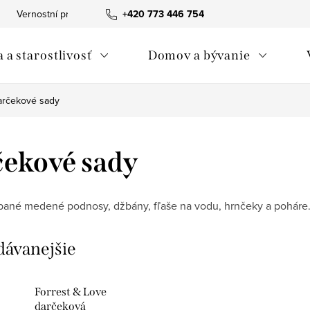
Vernostní program
+420 773 446 754
Tabuľka veľkostí The Spirit of OM
Obc
 a starostlivosť
Domov a bývanie
arčekové sady
ekové sady
bané medené podnosy, džbány, fľaše na vodu, hrnčeky a poháre
dávanejšie
Forrest & Love
darčeková