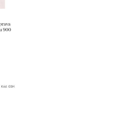
prava
du 900
 ml
Kód:
GSH