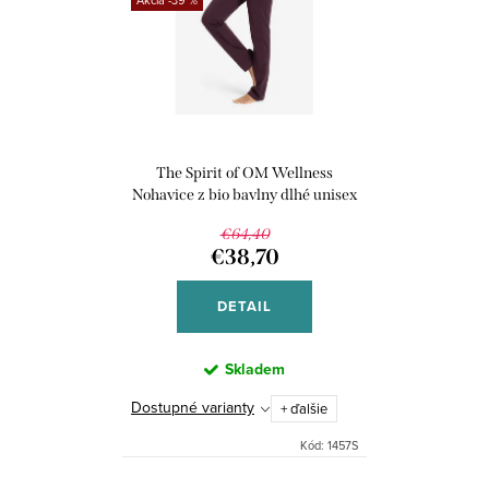
The Spirit of OM Wellness
Nohavice z bio bavlny dlhé unisex
- tmavofialové
€64,40
€38,70
DETAIL
Skladem
Dostupné varianty
+ ďalšie
Kód:
1457S