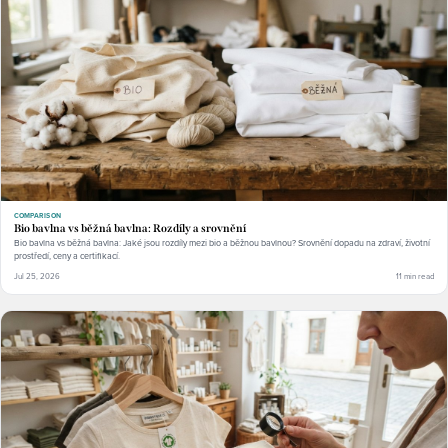
COMPARISON
Bio bavlna vs běžná bavlna: Rozdíly a srovnění
Bio bavlna vs běžná bavlna: Jaké jsou rozdíly mezi bio a běžnou bavlnou? Srovnění dopadu na zdraví, životní
prostředí, ceny a certifikací.
Jul 25, 2026
11 min read