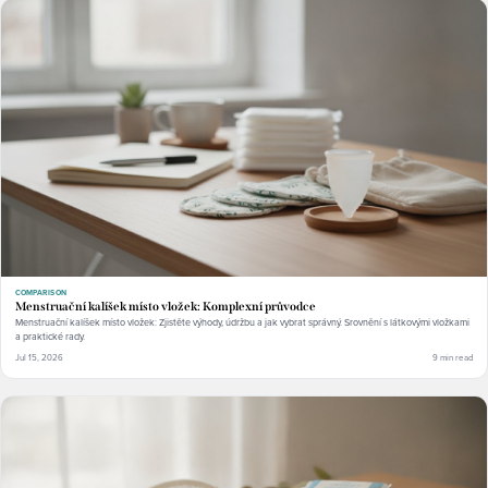
COMPARISON
Menstruační kalíšek místo vložek: Komplexní průvodce
Menstruační kalíšek místo vložek: Zjistěte výhody, údržbu a jak vybrat správný. Srovnění s látkovými vložkami
a praktické rady.
Jul 15, 2026
9 min read