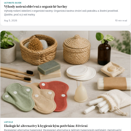
ULTIMATE-GUIDE
Výhody nošení oblečení z organické bavlny
Výhody nošení oblečení z organické bavlny: Organická bavlna chrání vaši pokožku a životní prostředí.
Zjistěte, proč si ji volí matky.
Aug 5, 2026
10 min read
LISTICLE
Ekologické alternativy k hygienickým potřebám: 8 řešení
Ekologické alternativy hygienické: Ekologické alternativy k běžným hygienickým potřebám: menstruační