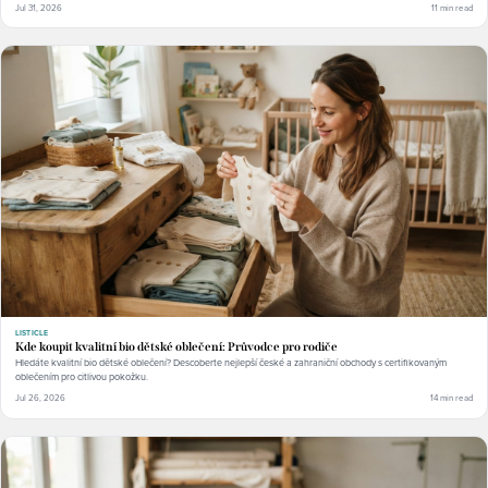
Jul 31, 2026
11 min read
LISTICLE
Kde koupit kvalitní bio dětské oblečení: Průvodce pro rodiče
Hledáte kvalitní bio dětské oblečení? Descoberte nejlepší české a zahraniční obchody s certifikovaným
oblečením pro citlivou pokožku.
Jul 26, 2026
14 min read