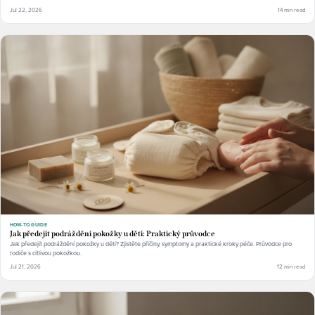
Jul 22, 2026
14 min read
HOW-TO GUIDE
Jak předejít podráždění pokožky u dětí: Praktický průvodce
Jak předejít podráždění pokožky u dětí? Zjistěte příčiny, symptomy a praktické kroky péče. Průvodce pro
rodiče s citlivou pokožkou.
Jul 21, 2026
12 min read