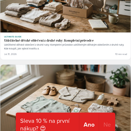
ULTIMATE-GUIDE
Udržitelné dětské oblečení z druhé ruky: Kompletní průvodce
Udržitelné dětské oblečení z druhé ruky: Kompletní průvodce udržitelným dětským oblečením z druhé ruky.
Kde koupit, jak vybrat kvalitu a.
Jul 31, 2026
10 min read
Sleva 10 % na první
Ano
Ne
nákup? 😍