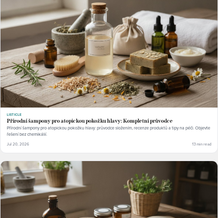
LISTICLE
Přírodní šampony pro atopickou pokožku hlavy: Kompletní průvodce
Přírodní šampony pro atopickou pokožku hlavy: průvodce složením, recenze produktů a tipy na péči. Objevte
řešení bez chemikálií.
Jul 20, 2026
13 min read