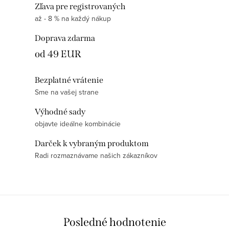
O
Zľava pre registrovaných
až - 8 % na každý nákup
v
l
Doprava zdarma
á
od 49 EUR
d
a
Bezplatné vrátenie
c
Sme na vašej strane
i
e
Výhodné sady
objavte ideálne kombinácie
p
r
Darček k vybraným produktom
v
Radi rozmaznávame našich zákazníkov
k
y
v
ý
p
Posledné hodnotenie