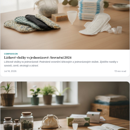
COMPARISON
Látkové vložky vs jednorázové: Srovnění 2024
Látkové vložky vs jednorázové: Podrobné srovnění látkových a jednorázových vložek. Zjistěte rozdíly v
savosti, ceně, ekologii a zdraví.
Jul 14, 2026
13 min read