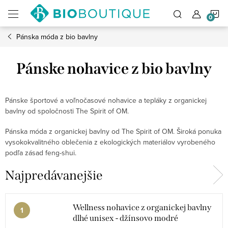
Prejsť
N
na
obsah
Pánska móda z bio bavlny
K
Pánske nohavice z bio bavlny
Pánske športové a voľnočasové nohavice a tepláky z organickej
bavlny od spoločnosti The Spirit of OM.
Pánska móda z organickej bavlny od The Spirit of OM. Široká ponuka
vysokokvalitného oblečenia z ekologických materiálov vyrobeného
podľa zásad feng-shui.
Najpredávanejšie
Wellness nohavice z organickej bavlny
dlhé unisex - džínsovo modré