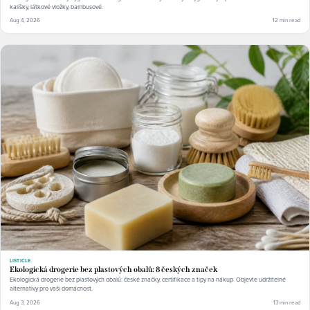
kalíšky, látkové vložky, bambusové.
Aug 4, 2026
12 min read
LISTICLE
Ekologická drogerie bez plastových obalů: 8 českých značek
Ekologická drogerie bez plastových obalů: české značky, certifikace a tipy na nákup. Objevte udržitelné
alternativy pro vaši domácnost.
Aug 3, 2026
13 min read