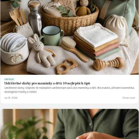
LISTICLE
Udržitelné dárky pro maminky a děti: 10 nejlepších tipů
Udržitelné dárky: Objevte 10 nejlepších udržitelných darů pro maminky a děti. Bio kvalita, přírodní kosmetika,
ekologické hračky a módní.
Jul 31, 2026
13 min read