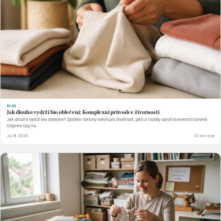
BLOG
Jak dlouho vydrží bio oblečení: Komplexní průvodce životností
Jak dlouho vydrží bio oblečení? Zjistěte faktory ovlivňující životnost, péči a rozdíly oproti konvenční bavlně.
Objevte tipy na.
Jul 31, 2026
12 min read