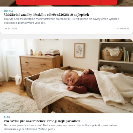
LISTICLE
Udržitelné značky dětského oblečení 2026: 10 nejlepších
Objevte nejlepší udržitelné značky dětského oblečení v ČR. Certifikované bio bavlny, české výrobce a
ekologické alternativy pro vaše děti.
Jul 31, 2026
14 min read
BLOG
Bio bavlna pro novorozence: Proč je nejlepší volbou
Bio bavlna pro novorozence proč: Bio bavlna pro novorozence chrání citlivou pokožku, neobsahuje
chemikálie a je certifikovaná. Zjistěte, proč ji.