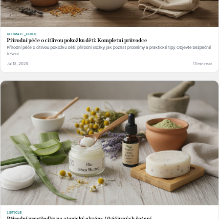
ULTIMATE_GUIDE
Přírodní péče o citlivou pokožku dětí: Kompletní průvodce
Přírodní péče o citlivou pokožku dětí: přírodní složky, jak poznat problémy a praktické tipy. Objevte bezpečné
řešení.
Jul 18, 2026
13 min read
LISTICLE
Přírodní prostředky na atopický ekzém: 10 účinných řešení