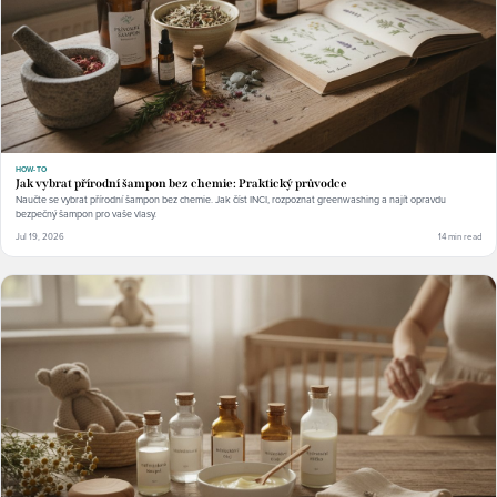
HOW-TO
Jak vybrat přírodní šampon bez chemie: Praktický průvodce
Naučte se vybrat přírodní šampon bez chemie. Jak číst INCI, rozpoznat greenwashing a najít opravdu
bezpečný šampon pro vaše vlasy.
Jul 19, 2026
14 min read