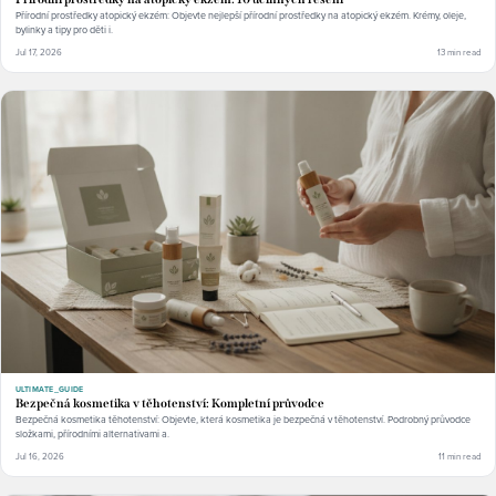
Přírodní prostředky atopický ekzém: Objevte nejlepší přírodní prostředky na atopický ekzém. Krémy, oleje,
bylinky a tipy pro děti i.
Jul 17, 2026
13 min read
ULTIMATE_GUIDE
Bezpečná kosmetika v těhotenství: Kompletní průvodce
Bezpečná kosmetika těhotenství: Objevte, která kosmetika je bezpečná v těhotenství. Podrobný průvodce
složkami, přírodními alternativami a.
Jul 16, 2026
11 min read