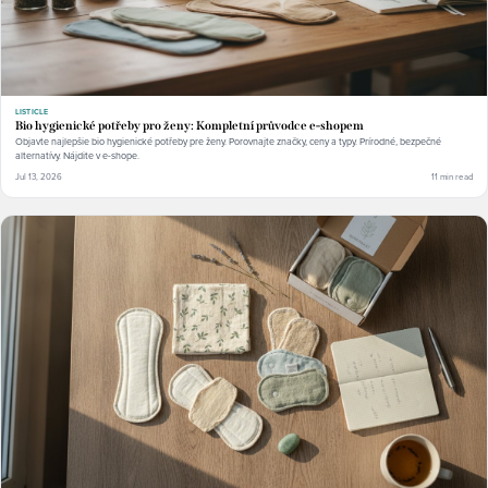
LISTICLE
Bio hygienické potřeby pro ženy: Kompletní průvodce e-shopem
Objavte najlepšie bio hygienické potřeby pre ženy. Porovnajte značky, ceny a typy. Prírodné, bezpečné
alternatívy. Nájdite v e-shope.
Jul 13, 2026
11 min read