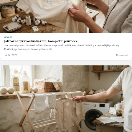
HOW-TO
Jak poznat pravou bio bavlnu: Kompletní průvodce
Jak poznat pravou bio bavlnu? Naučte se rozpoznat certifikace, charakteristiky a nejčastější podvody.
Praktický průvodce pro české spotřebitele.
Jul 24, 2026
12 min read