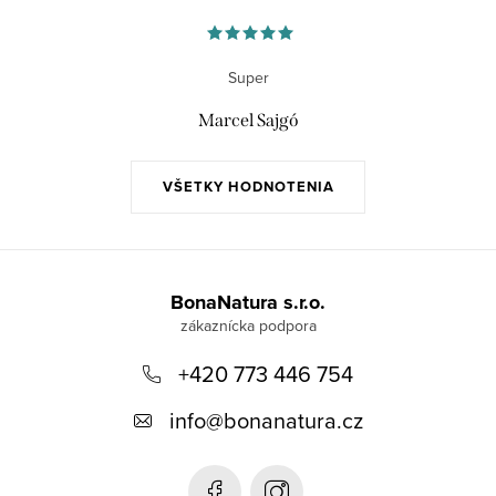
i
s
u
Super
Marcel Sajgó
VŠETKY HODNOTENIA
Z
á
BonaNatura s.r.o.
p
+420 773 446 754
ä
t
info
@
bonanatura.cz
i
e