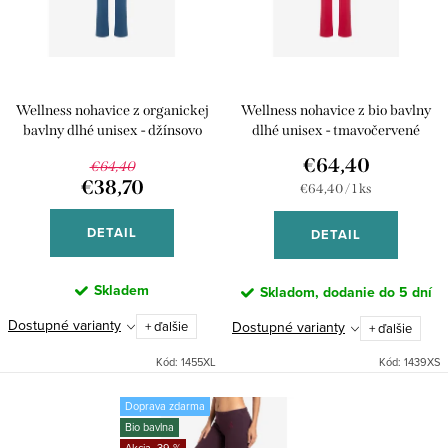
p
s
r
p
o
r
d
Wellness nohavice z organickej
Wellness nohavice z bio bavlny
o
u
bavlny dlhé unisex - džínsovo
dlhé unisex - tmavočervené
d
modré
€64,40
k
€64,40
u
€38,70
Jednotková
€64,40 / 1 ks
t
cena:
k
o
DETAIL
DETAIL
t
v
o
Skladem
Skladom, dodanie do 5 dní
v
Dostupné varianty
Dostupné varianty
+ ďalšie
+ ďalšie
Kód:
1455XL
Kód:
1439XS
Doprava zdarma
Bio bavlna
-39 %