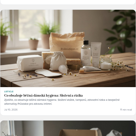
LISTICLE
Co obsahuje běžná dámská hygiena: Složení a rizika
Zjistěte, co obsahuje běžná dámská hygiena. Složení vložek, tamponů, zdravotní rizika a bezpečné
alternativy. Průvodce pro zdravou intimní.
Jul 10, 2026
11 min read