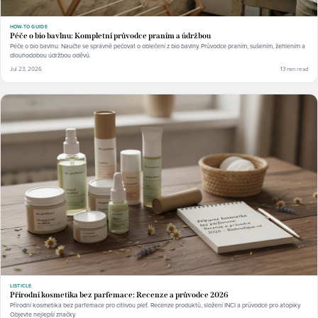
HOW-TO GUIDE
Péče o bio bavlnu: Kompletní průvodce praním a údržbou
Péče o bio bavlnu: Naučte se správně pečovat o oblečení z bio bavlny. Průvodce praním, sušením, žehlením a
dlouhodobou údržbou oděvů.
Jul 23, 2026
13 min read
LISTICLE
Přírodní kosmetika bez parfemace: Recenze a průvodce 2026
Přírodní kosmetika bez parfemace pro citlivou pleť. Recenze produktů, složení INCI a průvodce pro atopiky.
Objevte nejlepší značky.