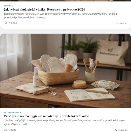
LISTICLE
Jak vybrat ekologické vložky: Recenze a průvodce 2024
Ekologické vložky recenze: Jak vybrat ekologické vložky? Přečtěte si recenze, porovnání materiálů a
praktický průvodce výběrem. Objevte.
Jul 12, 2026
11 min read
ULTIMATE-GUIDE
Proč přejít na bio hygienické potřeby: Kompletní průvodce
Zjistěte, proč přejít na bio hygienické potřeby. Zdraví, životní prostředí, složení produktů a praktické tipy pro
výběr. Objevte rozdíl.
Jul 11, 2026
12 min read