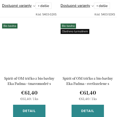
Dostupné varianty
Dostupné varianty
+ ďalšie
+ ďalšie
Kód:
5403-02XS
Kód:
5403-53XS
Bio bavlna
Bio bavlna
Ošetřeno turmalínem
Spirit of OM tričko z bio bavlny
Spirit of OM tričko z bio bavlny
Eka Padma - tmavomodré s
Eka Padma - svetlozelene s
potlačou
potlačou
€61,40
€61,40
Jednotková
Jednotková
€61,40 / 1 ks
€61,40 / 1 ks
cena:
cena:
DETAIL
DETAIL