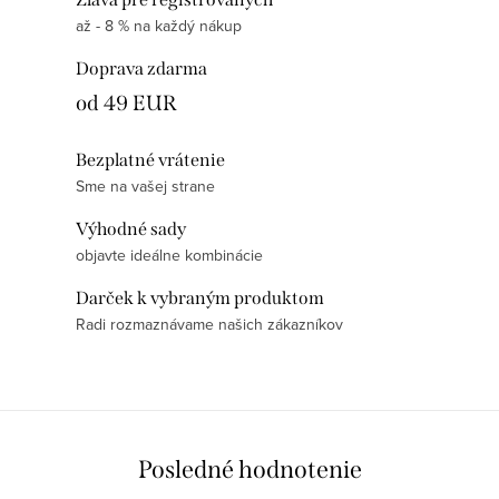
a
r
až - 8 % na každý nákup
c
á
i
n
Doprava zdarma
e
k
od 49 EUR
p
o
r
v
Bezplatné vrátenie
v
a
Sme na vašej strane
k
n
Výhodné sady
y
i
objavte ideálne kombinácie
v
e
ý
Darček k vybraným produktom
p
Radi rozmaznávame našich zákazníkov
i
s
u
Posledné hodnotenie