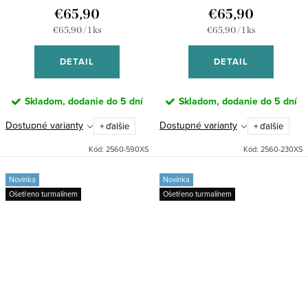
tmavo fialové
€65,90
€65,90
Jednotková
Jednotková
€65,90 / 1 ks
€65,90 / 1 ks
cena:
cena:
DETAIL
DETAIL
Skladom, dodanie do 5 dní
Skladom, dodanie do 5 dní
Dostupné varianty
Dostupné varianty
+ ďalšie
+ ďalšie
Kód:
2560-590XS
Kód:
2560-230XS
Novinka
Novinka
Ošetřeno turmalínem
Ošetřeno turmalínem