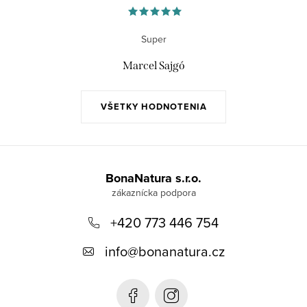
Super
Marcel Sajgó
VŠETKY HODNOTENIA
Z
á
BonaNatura s.r.o.
p
+420 773 446 754
ä
t
info
@
bonanatura.cz
i
e