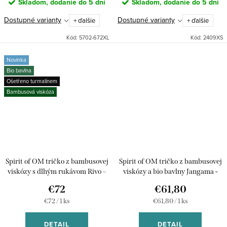
Skladom, dodanie do 5 dní
Skladom, dodanie do 5 dní
Dostupné varianty
Dostupné varianty
+ ďalšie
+ ďalšie
Kód:
5702-672XL
Kód:
2409XS
Novinka
Bio bavlna
Ošetřeno turmalínem
Bambusová viskóza
Spirit of OM tričko z bambusovej
Spirit of OM tričko z bambusovej
viskózy s dlhým rukávom Rivo –
viskózy a bio bavlny Jangama -
modré
modré
€72
€61,80
Jednotková
Jednotková
€72 / 1 ks
€61,80 / 1 ks
cena:
cena:
DETAIL
DETAIL