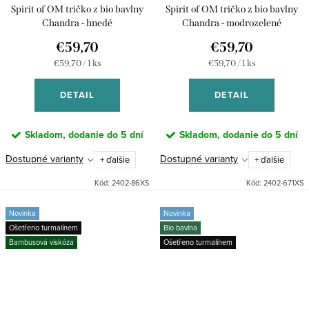
Spirit of OM tričko z bio bavlny
Spirit of OM tričko z bio bavlny
Chandra - hnedé
Chandra - modrozelené
€59,70
€59,70
Jednotková
Jednotková
€59,70 / 1 ks
€59,70 / 1 ks
cena:
cena:
DETAIL
DETAIL
Skladom, dodanie do 5 dní
Skladom, dodanie do 5 dní
Dostupné varianty
Dostupné varianty
+ ďalšie
+ ďalšie
Kód:
2402-86XS
Kód:
2402-671XS
Novinka
Novinka
Ošetřeno turmalínem
Bio bavlna
Bambusová viskóza
Ošetřeno turmalínem