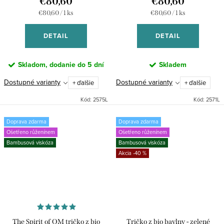
€80,60
€80,60
Jednotková
Jednotková
€80,60 / 1 ks
€80,60 / 1 ks
cena:
cena:
DETAIL
DETAIL
Skladom, dodanie do 5 dní
Skladem
Dostupné varianty
Dostupné varianty
+ ďalšie
+ ďalšie
Kód:
2575L
Kód:
2571L
Doprava zdarma
Doprava zdarma
Ošetřeno růženínem
Ošetřeno růženínem
Bambusová viskóza
Bambusová viskóza
-40 %
The Spirit of OM tričko z bio
Tričko z bio bavlny - zelené