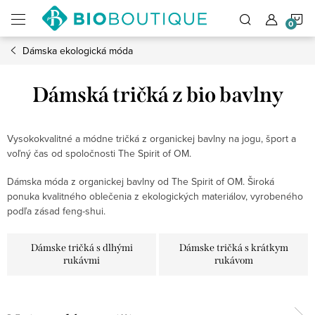
Prejsť
N
na
obsah
Dámska ekologická móda
K
Dámská tričká z bio bavlny
Vysokokvalitné a módne tričká z organickej bavlny na jogu, šport a
voľný čas od spoločnosti The Spirit of OM.
Dámska móda z organickej bavlny od The Spirit of OM. Široká
ponuka kvalitného oblečenia z ekologických materiálov, vyrobeného
podľa zásad feng-shui.
Dámske tričká s dlhými
Dámske tričká s krátkym
rukávmi
rukávom