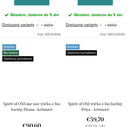
Skladom, dodanie do 5 dní
Skladom, dodanie do 5 dní
Dostupné varianty
Dostupné varianty
+ ďalšie
+ ďalšie
Kód:
2513-630XL
Kód:
5403-630XS
Novinka
Novinka
Bio bavlna
Ošetřeno turmalínem
Ošetřeno turmalínem
Spirit of OM one size tričko z bio
Spirit of OM tričko z bio bavlny
bavlny Pitana - krémové
Priya – krémové
€59,70
€90,60
Jednotková
€59,70 / 1 ks