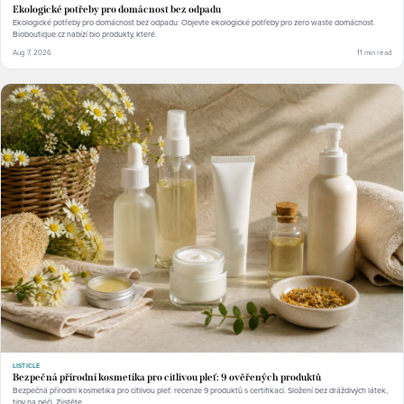
Ekologické potřeby pro domácnost bez odpadu
Ekologické potřeby pro domácnost bez odpadu: Objevte ekologické potřeby pro zero waste domácnost.
Bioboutique.cz nabízí bio produkty, které.
Aug 7, 2026
11 min read
LISTICLE
Bezpečná přírodní kosmetika pro citlivou pleť: 9 ověřených produktů
Bezpečná přírodní kosmetika pro citlivou pleť: recenze 9 produktů s certifikací. Složení bez dráždivých látek,
tipy na péči. Zjistěte.