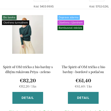
Kód:
5403-99XS
Kód:
5702-02XL
Bio bavlna
Doprava zdarma
Ošetřeno turmalínem
Ošetřeno růženínem
Bambusová viskóza
Spirit of OM tričko z bio bavlny s
The Spirit of OM tričko z bio
dlhým rukávom Priya - zeleno
bavlny - bordové s potlačou
modré
€82,20
€61,40
Jednotková
Jednotková
€82,20 / 1 ks
€61,40 / 1 ks
cena:
cena:
DETAIL
DETAIL