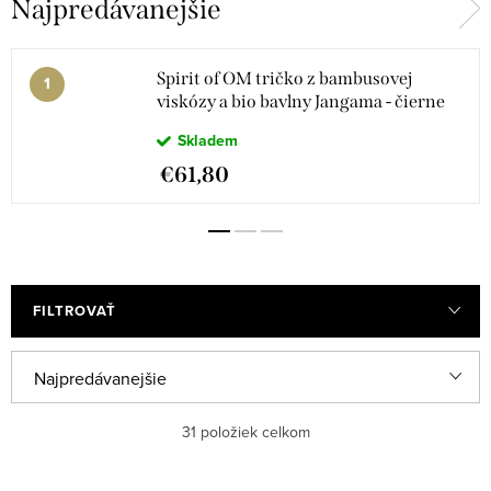
Najpredávanejšie
Spirit of OM tričko z bambusovej
viskózy a bio bavlny Jangama - čierne
Skladem
€61,80
FILTROVAŤ
R
Najpredávanejšie
a
Odporúčame
31
položiek celkom
d
e
Najlacnejšie