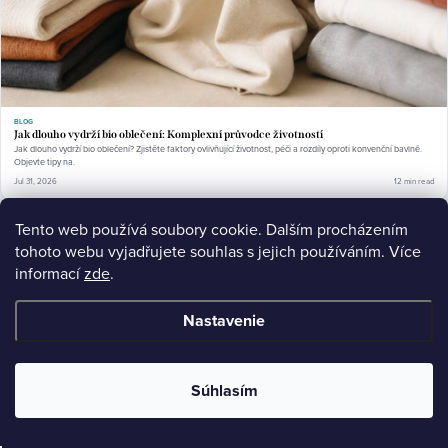
BLOG
Jak dlouho vydrží bio oblečení: Komplexní průvodce životností
Jak dlouho vydrží bio oblečení? Zjistěte faktory ovlivňující životnost, péči a rozdíly oproti konvenční bavlně.
Objevte tipy na.
Jul 31, 2026
12 min read
Tento web používá soubory cookie. Dalším procházením
tohoto webu vyjadřujete souhlas s jejich používáním. Více
informací
zde
.
Nastavenie
Súhlasím