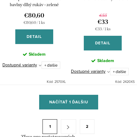
bavlny dlhý rukáv - zelené
€80,60
€55
€33
Jednotková
€80,60 / 1 ks
cena:
Jednotková
€33 / 1 ks
cena:
DETAIL
DETAIL
Skladem
Skladem
Dostupné varianty
+ ďalšie
Dostupné varianty
+ ďalšie
Kód:
2570XL
Kód:
2420XS
O
NAČÍTAŤ 1 ĎALŠIU
v
l
á
S
1
2
d
t
Zľava pre registrovaných