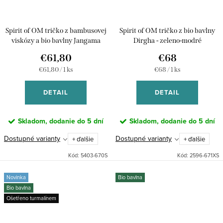
Spirit of OM tričko z bambusovej
Spirit of OM tričko z bio bavlny
viskózy a bio bavlny Jangama
Dirgha - zeleno-modré
alatsee – tyrkysové
€61,80
€68
Jednotková
Jednotková
€61,80 / 1 ks
€68 / 1 ks
cena:
cena:
DETAIL
DETAIL
Skladom, dodanie do 5 dní
Skladom, dodanie do 5 dní
Dostupné varianty
Dostupné varianty
+ ďalšie
+ ďalšie
Kód:
5403-670S
Kód:
2596-671XS
Novinka
Bio bavlna
Bio bavlna
Ošetřeno turmalínem