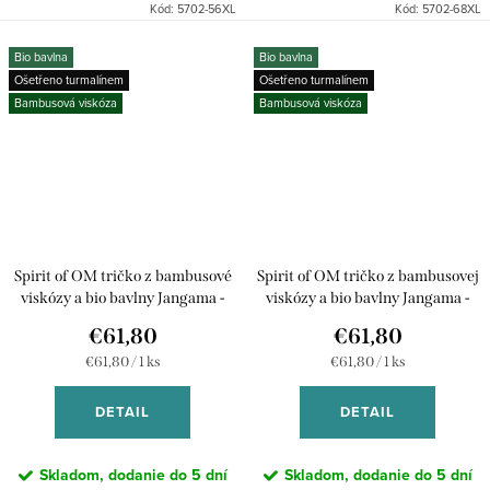
Kód:
5702-56XL
Kód:
5702-68XL
Bio bavlna
Bio bavlna
Ošetřeno turmalínem
Ošetřeno turmalínem
Bambusová viskóza
Bambusová viskóza
Spirit of OM tričko z bambusové
Spirit of OM tričko z bambusovej
viskózy a bio bavlny Jangama -
viskózy a bio bavlny Jangama -
kremove
fialová lila
€61,80
€61,80
Jednotková
Jednotková
€61,80 / 1 ks
€61,80 / 1 ks
cena:
cena:
DETAIL
DETAIL
Skladom, dodanie do 5 dní
Skladom, dodanie do 5 dní