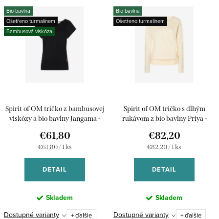
V
n
Bio bavlna
Bio bavlna
ý
Najdrahšie
Ošetřeno turmalínem
Ošetřeno turmalínem
i
p
Bambusová viskóza
e
Abecedne
i
p
s
r
p
o
r
d
Spirit of OM tričko z bambusovej
Spirit of OM tričko s dlhým
o
u
viskózy a bio bavlny Jangama -
rukávom z bio bavlny Priya -
d
čierne
krémové
€61,80
€82,20
k
u
Jednotková
Jednotková
€61,80 / 1 ks
€82,20 / 1 ks
t
cena:
cena:
k
o
DETAIL
DETAIL
t
v
o
Skladem
Skladem
v
Dostupné varianty
Dostupné varianty
+ ďalšie
+ ďalšie