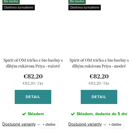
Bio bavlna
Bio bavlna
Ošetřeno turmalínem
Ošetřeno turmalínem
Spirit of OM tričko z bio bavlny s
Spirit of OM tričko z bio bavlny s
dlhým rukávom Priya - ružové
dlhým rukávom Priya - modré
€82,20
€82,20
Jednotková
Jednotková
€82,20 / 1 ks
€82,20 / 1 ks
cena:
cena:
DETAIL
DETAIL
Skladem
Skladom, dodanie do 5 dní
Dostupné varianty
Dostupné varianty
+ ďalšie
+ ďalšie