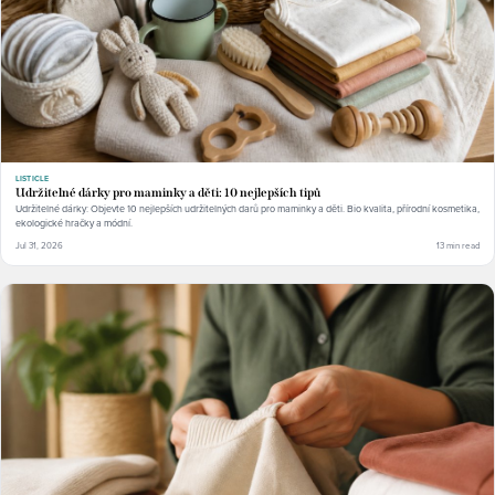
LISTICLE
Udržitelné dárky pro maminky a děti: 10 nejlepších tipů
Udržitelné dárky: Objevte 10 nejlepších udržitelných darů pro maminky a děti. Bio kvalita, přírodní kosmetika,
ekologické hračky a módní.
Jul 31, 2026
13 min read