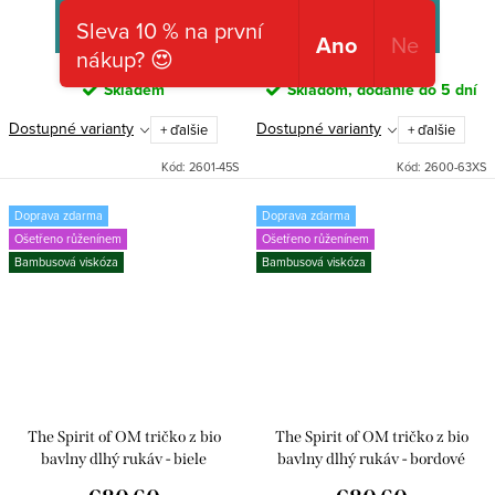
Sleva 10 % na první
DETAIL
DETAIL
Ano
Ne
nákup? 😍
Skladem
Skladom, dodanie do 5 dní
Dostupné varianty
Dostupné varianty
+ ďalšie
+ ďalšie
Kód:
2601-45S
Kód:
2600-63XS
Doprava zdarma
Doprava zdarma
Ošetřeno růženínem
Ošetřeno růženínem
Bambusová viskóza
Bambusová viskóza
The Spirit of OM tričko z bio
The Spirit of OM tričko z bio
bavlny dlhý rukáv - biele
bavlny dlhý rukáv - bordové