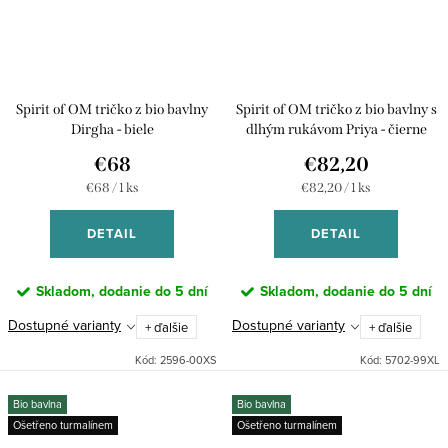
Spirit of OM tričko z bio bavlny
Spirit of OM tričko z bio bavlny s
Dirgha - biele
dlhým rukávom Priya - čierne
€68
€82,20
Jednotková
Jednotková
€68 / 1 ks
€82,20 / 1 ks
cena:
cena:
DETAIL
DETAIL
Skladom, dodanie do 5 dní
Skladom, dodanie do 5 dní
Dostupné varianty
Dostupné varianty
+ ďalšie
+ ďalšie
Kód:
2596-00XS
Kód:
5702-99XL
Bio bavlna
Bio bavlna
Ošetřeno turmalínem
Ošetřeno turmalínem