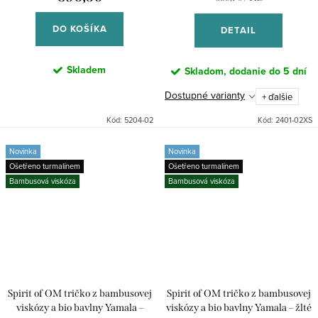
cena:
DO KOŠÍKA
DETAIL
Skladem
Skladom, dodanie do 5 dní
Dostupné varianty
+ ďalšie
Kód:
5204-02
Kód:
2401-02XS
Novinka
Novinka
Ošetřeno turmalínem
Ošetřeno turmalínem
Bambusová viskóza
Bambusová viskóza
Spirit of OM tričko z bambusovej
Spirit of OM tričko z bambusovej
viskózy a bio bavlny Yamala –
viskózy a bio bavlny Yamala – žlté