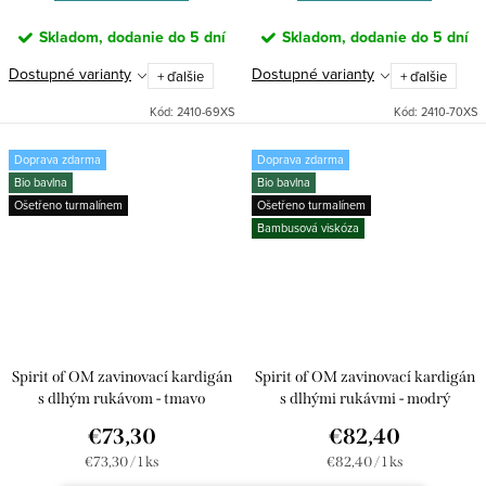
Skladom, dodanie do 5 dní
Skladom, dodanie do 5 dní
Dostupné varianty
Dostupné varianty
+ ďalšie
+ ďalšie
Kód:
2410-69XS
Kód:
2410-70XS
Doprava zdarma
Doprava zdarma
Bio bavlna
Bio bavlna
Ošetřeno turmalínem
Ošetřeno turmalínem
Bambusová viskóza
Spirit of OM zavinovací kardigán
Spirit of OM zavinovací kardigán
s dlhým rukávom - tmavo
s dlhými rukávmi - modrý
oranžový
€73,30
€82,40
Jednotková
Jednotková
€73,30 / 1 ks
€82,40 / 1 ks
cena:
cena: