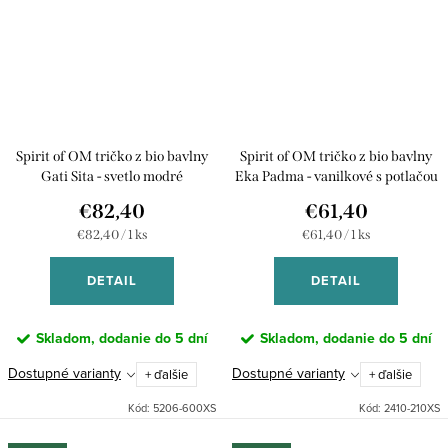
Spirit of OM tričko z bio bavlny
Spirit of OM tričko z bio bavlny
Gati Sita - svetlo modré
Eka Padma - vanilkové s potlačou
€82,40
€61,40
Jednotková
Jednotková
€82,40 / 1 ks
€61,40 / 1 ks
cena:
cena:
DETAIL
DETAIL
Skladom, dodanie do 5 dní
Skladom, dodanie do 5 dní
Dostupné varianty
Dostupné varianty
+ ďalšie
+ ďalšie
Kód:
5206-600XS
Kód:
2410-210XS