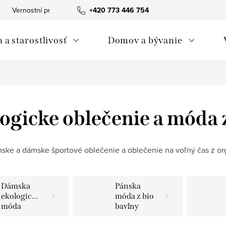
Vernostní program
+420 773 446 754
Tabuľka veľkostí The Spirit of OM
Obc
 a starostlivosť
Domov a bývanie
ogicke oblečenie a móda 
nske a dámske športové oblečenie a oblečenie na voľný čas z org
Dámska
Pánska
ekologická
móda z bio
móda
bavlny