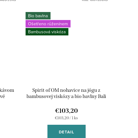
Bio bavlna
Ošetřeno růženínem
Bambusová viskóza
rukávom
Spirit of OM nohavice na jógu z
ové
bambusovej viskózy a bio bavlny Bali
- cierne
€103,20
Jednotková
€103,20 / 1 ks
cena:
DETAIL