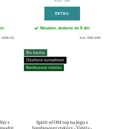
€121 / 1 ks
cena:
DETAIL
ní
Skladom, dodanie do 5 dní
:
1688-02L
Kód:
1585-20M
Bio bavlna
Ošetřeno turmalínem
Bambusová viskóza
lny s
Spirit of OM top na jógu z
o modré
bambusovej viskózy - Vahita -