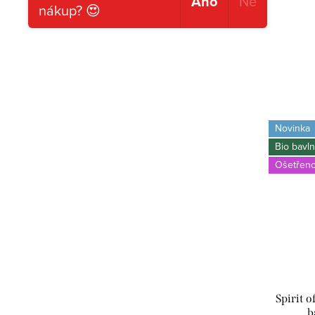
Ano
Ne
nákup? 😍
Novinka
Bio bavl
Ošetřeno
Spirit 
b