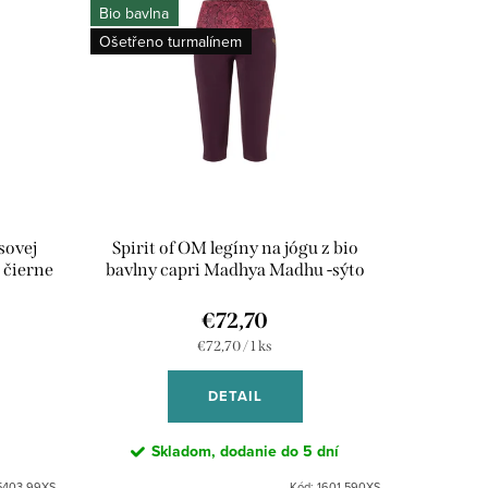
Bio bavlna
Ošetřeno turmalínem
sovej
Spirit of OM legíny na jógu z bio
 čierne
bavlny capri Madhya Madhu -sýto
fialové
€72,70
Jednotková
€72,70 / 1 ks
cena:
DETAIL
Skladom, dodanie do 5 dní
5403-99XS
Kód:
1601-590XS