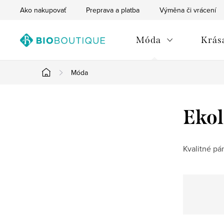
Prejsť
Ako nakupovať
Preprava a platba
Výměna či vrácení
na
obsah
Móda
Krása
Móda
Domov
B
Ekol
o
č
Kvalitné pá
n
ý
p