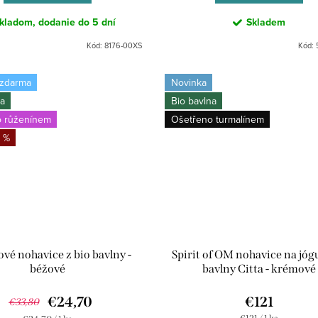
kladom, dodanie do 5 dní
Skladem
Kód:
8176-00XS
Kód:
 zdarma
Novinka
na
Bio bavlna
 růženínem
Ošetřeno turmalínem
 %
vé nohavice z bio bavlny -
Spirit of OM nohavice na jógu
béžové
bavlny Citta - krémové
€24,70
€121
€33,80
Jednotková