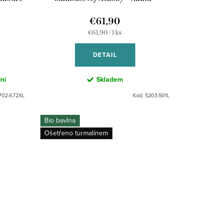
korálový - ružovo-oranžový
€61,90
Jednotková
€61,90 / 1 ks
cena:
DETAIL
ní
Skladem
702-672XL
Kód:
5203-501L
Bio bavlna
Ošetřeno turmalínem