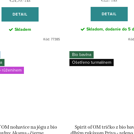
Jednotková
€121 / 1 ks
€24,70 / 1 ks
cena:
cena:
DETAIL
DETAIL
Skladom, dodanie do 5 d
Skladem
Kód:
7738S
Kód
Bio bavlna
na
Ošetřeno turmalínem
 růženínem
of OM nohavice na jógu z bio
Spirit of OM tričko z bio bav
avlny Akama - čierne
dlhým rukávom Priya - zelen