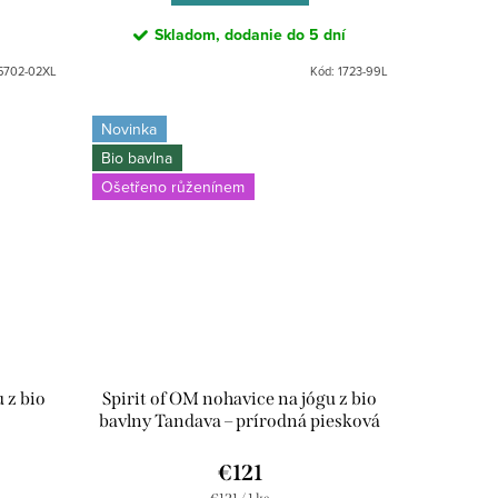
Skladom, dodanie do 5 dní
5702-02XL
Kód:
1723-99L
Novinka
Bio bavlna
Ošetřeno růženínem
 z bio
Spirit of OM nohavice na jógu z bio
bavlny Tandava – prírodná piesková
€121
Jednotková