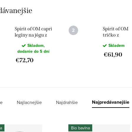
dávanejšie
Spirit of OM capri
Spirit of OM
legíny na jógu z
tričko z
bio bavlny
bambusovej
Skladom,
Skladem
Madhya Madhu -
viskózy a bio
dodanie do 5 dní
tmavomodré
bavlny Jangam
€61,90
€72,70
čierne
Najpredávanejšie
e
Najlacnejšie
Najdrahšie
na
Bio bavlna