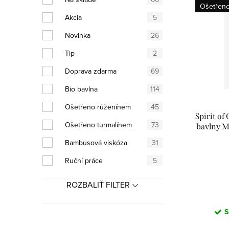
ý
Ošetřeno
e
Akcia
5
p
n
Novinka
26
i
i
Tip
2
s
e
Doprava zdarma
69
p
p
Bio bavlna
114
r
r
Ošetřeno růženínem
45
Spirit of
o
Ošetřeno turmalínem
73
o
bavlny 
d
Bambusová viskóza
31
d
Ruční práce
5
u
u
k
ROZBALIŤ FILTER
k
t
t
S
o