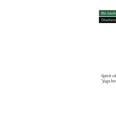
o
v
v
Bio bavl
Ošetřeno
Spirit 
"jóga br