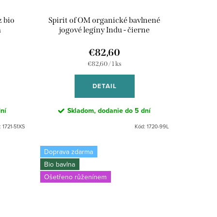
z bio
Spirit of OM organické bavlnené
a
jogové legíny Indu - čierne
€82,60
Jednotková
€82,60 / 1 ks
cena:
DETAIL
ní
Skladom, dodanie do 5 dní
:
1721-51XS
Kód:
1720-99L
Doprava zdarma
Bio bavlna
Ošetřeno růženínem