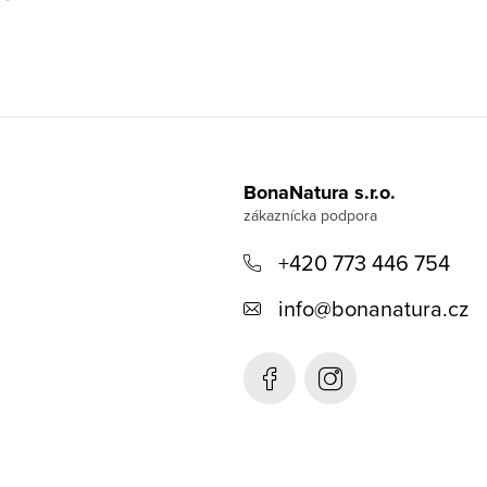
BonaNatura s.r.o.
+420 773 446 754
info
@
bonanatura.cz