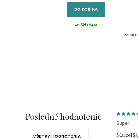
t
t
cena:
o
DO KOŠÍKA
o
v
v
Skladem
Kód:
MED
O
v
l
á
d
a
Posledné hodnotenie
Super
c
i
Marcel Sa
VŠETKY HODNOTENIA