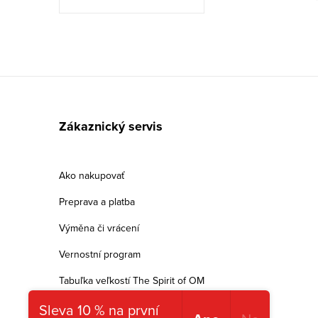
e
p
r
v
Z
k
á
Zákaznický servis
y
p
v
ä
ý
Ako nakupovať
t
p
Preprava a platba
i
i
Výměna či vrácení
s
e
Vernostní program
u
Tabuľka veľkostí The Spirit of OM
Sleva 10 % na první
Obchodné podmienky