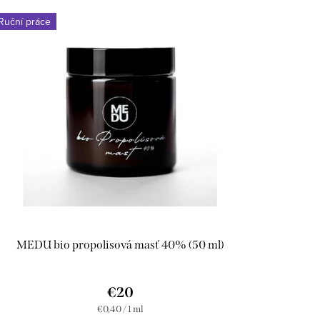
Ruční práce
MEDU bio propolisová masť 40% (50 ml)
€20
Jednotková
€0,40 / 1 ml