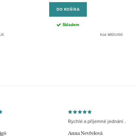
cena:
DO KOŠÍKA
Skladem
U5
Kód:
MEDU100
Rychlé a příjemné jednání .
jgó
Anna Nevřelová