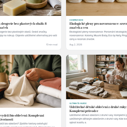
COMPARISON
 drogerie bez plastových obalů: 8
Ekologické pleny pro novorozence: srov
naček
značek a cen
ogerie bez plastových obalů: české značky,
Ekologické pleny novorozence: Porovnání ekologick
tipy na nákup. Objevte udržitelné alternativy pro vaši
novorozence: Kolorky, Muumi Baby, Eco by Naty, Pingo
ceny a recenze značek.
13 min read
Aug 2, 2026
ULTIMATE-GUIDE
Udržitelné dětské oblečení z druhé ruky:
Kompletní průvodce
Udržitelné dětské oblečení z druhé ruky: Kompletní
 vydrží bio oblečení: Komplexní
udržitelným dětským oblečením z druhé ruky. Kde kou
ivotností
vybrat kvalitu a.
rží bio oblečení? Zjistěte faktory ovlivňující