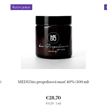
Ruční práce
)
MEDU bio propolisová masť 40% (100 ml)
€28,70
Jednotková
€0,29 / 1 ml