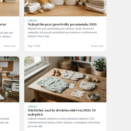
LISTICLE
nění
Nejlepší bio prací prostředky pro miminka 2026
Nejlepší bio prací prostředky pro miminka 2026: Porovnání
nejlepších bio pracích prostředků pro miminka s certifikacemi.
ých plen pro
Složení, ceny a tipy.
. Složení,
14 min read
Aug 1, 2026
13 min read
LISTICLE
Udržitelné značky dětského oblečení 2026: 10
nejlepších
 průvodce
Objevte nejlepší udržitelné značky dětského oblečení v ČR.
pit, jak
Certifikované bio bavlny, české výrobce a ekologické alternativy
pro vaše děti.