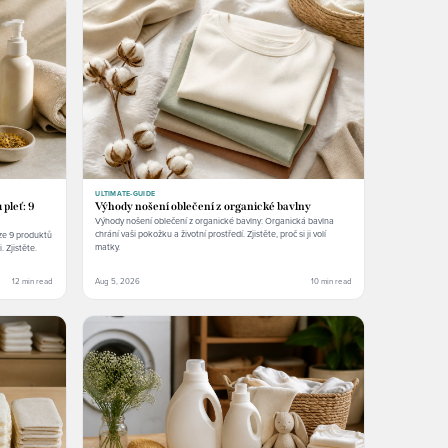
ULTIMATE-GUIDE
 pleť: 9
Výhody nošení oblečení z organické bavlny
Výhody nošení oblečení z organické bavlny: Organická bavlna
chrání vaši pokožku a životní prostředí. Zjistěte, proč si ji volí
nze 9 produktů
matky.
. Zjistěte.
12 min read
Aug 5, 2026
10 min read