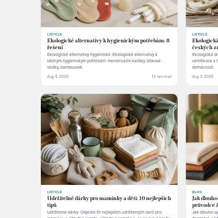
LISTICLE
LISTICLE
Ekologické alternativy k hygienickým potřebám: 8
Ekologická
řešení
českých z
Ekologické alternativy hygienické: Ekologické alternativy k
Ekologická dr
běžným hygienickým potřebám: menstruační kalíšky, látkové
certifikace a 
vložky, bambusové.
domácnost.
Aug 4, 2026
12 min read
Aug 3, 2026
LISTICLE
BLOG
Udržitelné dárky pro maminky a děti: 10 nejlepších
Jak dlouho
tipů
průvodce ž
Udržitelné dárky: Objevte 10 nejlepších udržitelných darů pro
Jak dlouho vyd