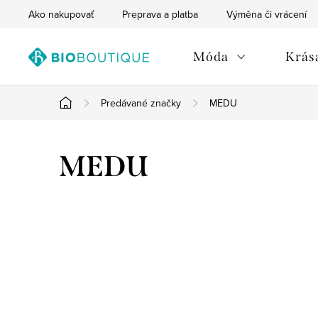
Prejsť
Ako nakupovať
Preprava a platba
Výměna či vrácení
na
obsah
Móda
Krása
Predávané značky
MEDU
Domov
MEDU