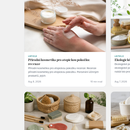
LISTICLE
LISTICLE
Přírodní kosmetika pro atopickou pokožku:
Ekologick
recenze
Ekologické p
ekologické p
Přírodní kosmetika pro atopickou pokožku recenze: Recenze
nabízí bio pro
přírodní kosmetiky pro atopickou pokožku. Porovnání účinných
produktů, jejich.
Aug 8, 2026
10 min read
Aug 7, 2026