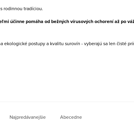
 rodinnou tradíciou.
eľmi účinne pomáha od bežných vírusových ochorení až po váž
ekologické postupy a kvalitu surovín - vyberajú sa len čisté prír
Najpredávanejšie
Abecedne