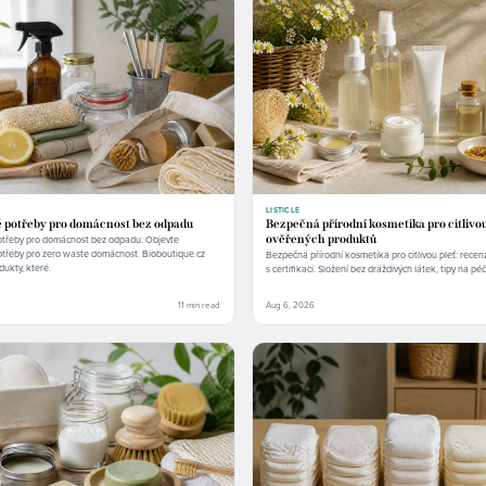
LISTICLE
é potřeby pro domácnost bez odpadu
Bezpečná přírodní kosmetika pro citlivou
otřeby pro domácnost bez odpadu: Objevte
ověřených produktů
otřeby pro zero waste domácnost. Bioboutique.cz
Bezpečná přírodní kosmetika pro citlivou pleť: rece
dukty, které.
s certifikací. Složení bez dráždivých látek, tipy na péči
11 min read
Aug 6, 2026