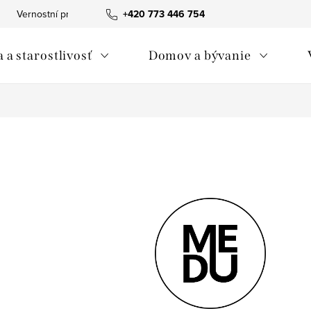
Vernostní program
+420 773 446 754
Tabuľka veľkostí The Spirit of OM
Obc
 a starostlivosť
Domov a bývanie