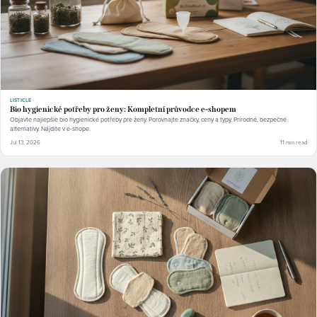
LISTICLE
Bio hygienické potřeby pro ženy: Kompletní průvodce e-shopem
Objavte najlepšie bio hygienické potřeby pre ženy. Porovnajte značky, ceny a typy. Prírodné, bezpečné
alternatívy. Nájdite v e-shope.
Jul 13, 2026
11 min read