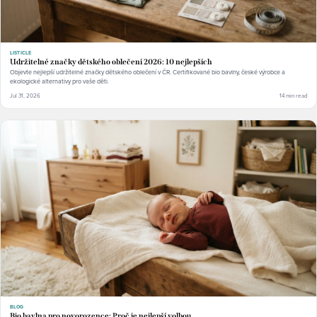
LISTICLE
Udržitelné značky dětského oblečení 2026: 10 nejlepších
Objevte nejlepší udržitelné značky dětského oblečení v ČR. Certifikované bio bavlny, české výrobce a
ekologické alternativy pro vaše děti.
Jul 31, 2026
14 min read
BLOG
Bio bavlna pro novorozence: Proč je nejlepší volbou