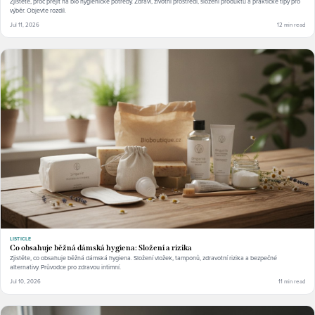
Zjistěte, proč přejít na bio hygienické potřeby. Zdraví, životní prostředí, složení produktů a praktické tipy pro
výběr. Objevte rozdíl.
Jul 11, 2026
12 min read
LISTICLE
Co obsahuje běžná dámská hygiena: Složení a rizika
Zjistěte, co obsahuje běžná dámská hygiena. Složení vložek, tamponů, zdravotní rizika a bezpečné
alternativy. Průvodce pro zdravou intimní.
Jul 10, 2026
11 min read