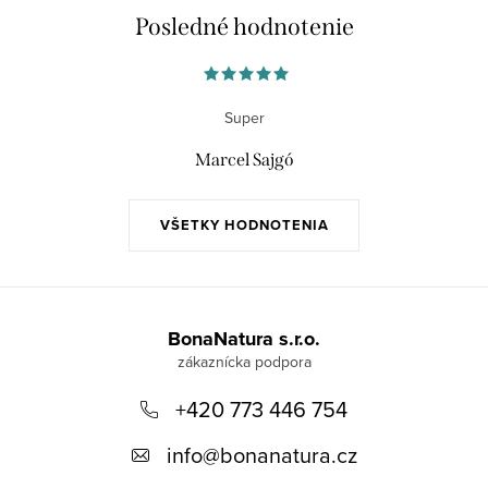
Posledné hodnotenie
Super
Marcel Sajgó
VŠETKY HODNOTENIA
Z
á
BonaNatura s.r.o.
p
+420 773 446 754
ä
t
info
@
bonanatura.cz
i