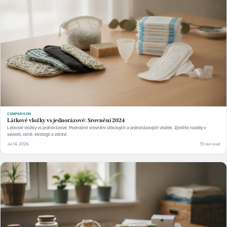
COMPARISON
Látkové vložky vs jednorázové: Srovnění 2024
Látkové vložky vs jednorázové: Podrobné srovnění látkových a jednorázových vložek. Zjistěte rozdíly v
savosti, ceně, ekologii a zdraví.
Jul 14, 2026
13 min read