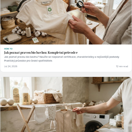
HOW-TO
Jak poznat pravou bio bavlnu: Kompletní průvodce
Jak poznat pravou bio bavlnu? Naučte se rozpoznat certifikace, charakteristiky a nejčastější podvody.
Praktický průvodce pro české spotřebitele.
Jul 24, 2026
12 min read