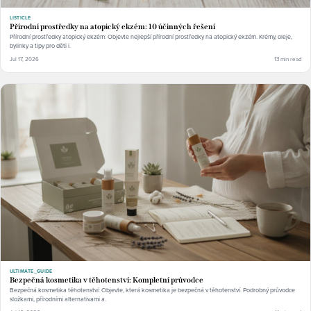
LISTICLE
Přírodní prostředky na atopický ekzém: 10 účinných řešení
Přírodní prostředky atopický ekzém: Objevte nejlepší přírodní prostředky na atopický ekzém. Krémy, oleje,
bylinky a tipy pro děti i.
Jul 17, 2026
13 min read
ULTIMATE_GUIDE
Bezpečná kosmetika v těhotenství: Kompletní průvodce
Bezpečná kosmetika těhotenství: Objevte, která kosmetika je bezpečná v těhotenství. Podrobný průvodce
složkami, přírodními alternativami a.