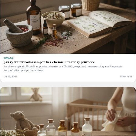
HOW-TO
Jak vybrat přírodní šampon bez chemie: Praktický průvodce
Naučte se vybrat přírodní šampon bez chemie. Jak číst INCI, rozpoznat greenwashing a najít opravdu
bezpečný šampon pro vaše vlasy.
Jul 19, 2026
14 min read