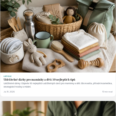
LISTICLE
Udržitelné dárky pro maminky a děti: 10 nejlepších tipů
Udržitelné dárky: Objevte 10 nejlepších udržitelných darů pro maminky a děti. Bio kvalita, přírodní kosmetika,
ekologické hračky a módní.
Jul 31, 2026
13 min read