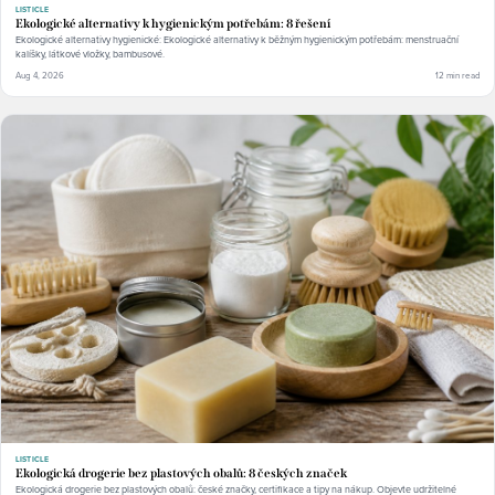
LISTICLE
Ekologické alternativy k hygienickým potřebám: 8 řešení
Ekologické alternativy hygienické: Ekologické alternativy k běžným hygienickým potřebám: menstruační
kalíšky, látkové vložky, bambusové.
Aug 4, 2026
12 min read
LISTICLE
Ekologická drogerie bez plastových obalů: 8 českých značek
Ekologická drogerie bez plastových obalů: české značky, certifikace a tipy na nákup. Objevte udržitelné