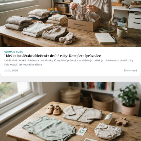
ULTIMATE-GUIDE
Udržitelné dětské oblečení z druhé ruky: Kompletní průvodce
Udržitelné dětské oblečení z druhé ruky: Kompletní průvodce udržitelným dětským oblečením z druhé ruky.
Kde koupit, jak vybrat kvalitu a.
Jul 31, 2026
10 min read