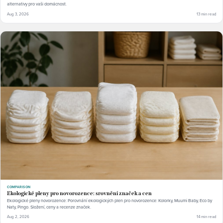
alternativy pro vaši domácnost.
Aug 3, 2026
13 min read
COMPARISON
Ekologické pleny pro novorozence: srovnění značek a cen
Ekologické pleny novorozence: Porovnání ekologických plen pro novorozence: Kolorky, Muumi Baby, Eco by
Naty, Pingo. Složení, ceny a recenze značek.
Aug 2, 2026
14 min read