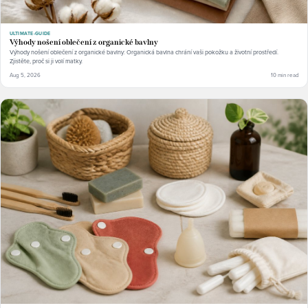
ULTIMATE-GUIDE
Výhody nošení oblečení z organické bavlny
Výhody nošení oblečení z organické bavlny: Organická bavlna chrání vaši pokožku a životní prostředí.
Zjistěte, proč si ji volí matky.
Aug 5, 2026
10 min read