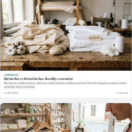
COMPARISON
Bio bavlna vs běžná bavlna: Rozdíly a srovnění
Bio bavlna vs běžná bavlna: Jaké jsou rozdíly mezi bio a běžnou bavlnou? Srovnění dopadu na zdraví, životní
prostředí, ceny a certifikací.
Jul 25, 2026
11 min read