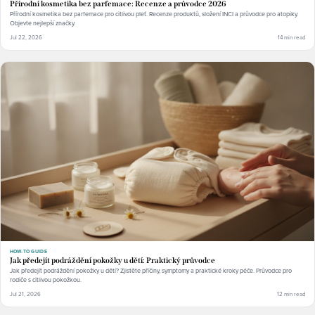
Přírodní kosmetika bez parfemace: Recenze a průvodce 2026
Přírodní kosmetika bez parfemace pro citlivou pleť. Recenze produktů, složení INCI a průvodce pro atopiky.
Objevte nejlepší značky.
Jul 22, 2026
14 min read
HOW-TO GUIDE
Jak předejít podráždění pokožky u dětí: Praktický průvodce
Jak předejít podráždění pokožky u dětí? Zjistěte příčiny, symptomy a praktické kroky péče. Průvodce pro
rodiče s citlivou pokožkou.
Jul 21, 2026
12 min read