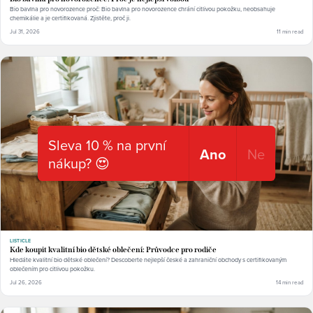
Bio bavlna pro novorozence proč: Bio bavlna pro novorozence chrání citlivou pokožku, neobsahuje
chemikálie a je certifikovaná. Zjistěte, proč ji.
Jul 31, 2026
11 min read
Sleva 10 % na první
Ano
Ne
nákup? 😍
LISTICLE
Kde koupit kvalitní bio dětské oblečení: Průvodce pro rodiče
Hledáte kvalitní bio dětské oblečení? Descoberte nejlepší české a zahraniční obchody s certifikovaným
oblečením pro citlivou pokožku.
Jul 26, 2026
14 min read