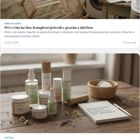
HOW-TO GUIDE
Péče o bio bavlnu: Kompletní průvodce praním a údržbou
Péče o bio bavlnu: Naučte se správně pečovat o oblečení z bio bavlny. Průvodce praním, sušením, žehlením a
dlouhodobou údržbou oděvů.
Jul 23, 2026
13 min read
LISTICLE