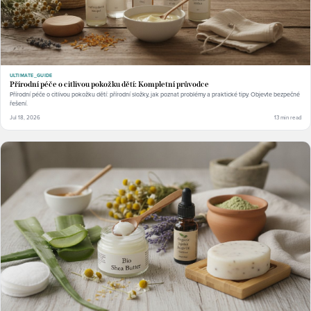
ULTIMATE_GUIDE
Přírodní péče o citlivou pokožku dětí: Kompletní průvodce
Přírodní péče o citlivou pokožku dětí: přírodní složky, jak poznat problémy a praktické tipy. Objevte bezpečné
řešení.
Jul 18, 2026
13 min read