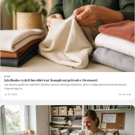
BLOG
Jak dlouho vydrží bio oblečení: Komplexní průvodce životností
Jak dlouho vydrží bio oblečení? Zjistěte faktory ovlivňující životnost, péči a rozdíly oproti konvenční bavlně.
Objevte tipy na.
Jul 31, 2026
12 min read