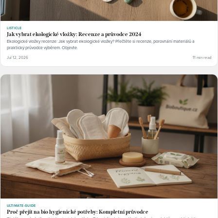
LISTICLE
Jak vybrat ekologické vložky: Recenze a průvodce 2024
Ekologické vložky recenze: Jak vybrat ekologické vložky? Přečtěte si recenze, porovnání materiálů a
praktický průvodce výběrem. Objevte.
Jul 12, 2026
11 min read
ULTIMATE-GUIDE
Proč přejít na bio hygienické potřeby: Kompletní průvodce