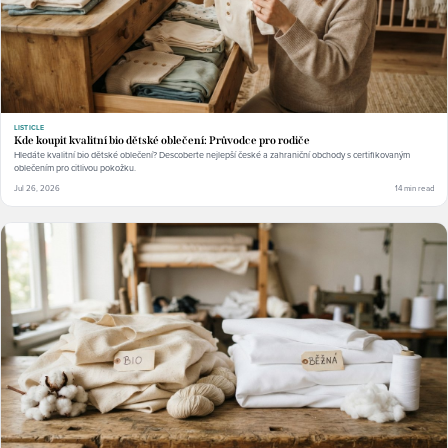
LISTICLE
Kde koupit kvalitní bio dětské oblečení: Průvodce pro rodiče
Hledáte kvalitní bio dětské oblečení? Descoberte nejlepší české a zahraniční obchody s certifikovaným
oblečením pro citlivou pokožku.
Jul 26, 2026
14 min read