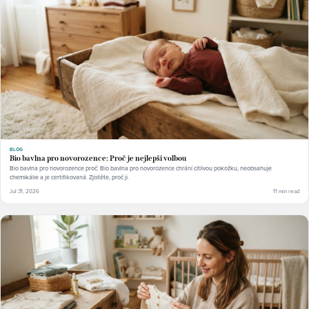
BLOG
Bio bavlna pro novorozence: Proč je nejlepší volbou
Bio bavlna pro novorozence proč: Bio bavlna pro novorozence chrání citlivou pokožku, neobsahuje
chemikálie a je certifikovaná. Zjistěte, proč ji.
Jul 31, 2026
11 min read