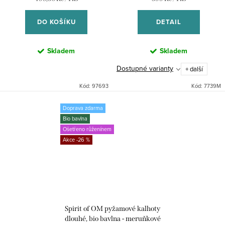
cena:
cena:
DO KOŠÍKU
DETAIL
Skladem
Skladem
Dostupné varianty
+ další
Kód:
97693
Kód:
7739M
Doprava zdarma
Bio bavlna
Ošetřeno růženínem
-26 %
Spirit of OM pyžamové kalhoty
dlouhé, bio bavlna - meruňkové