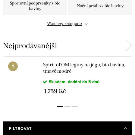
Sportovní podprsenky z bio
Noční prádlo z bio bavlny
bavlny
Svetry a kardigany z bio
Všechny kategorie
Sukně a šaty z bio bavlny
bavlny
Nejprodávanější
Komplety
Ponožky z bio bavlny
Spirit of OM legíny na jógu, bio bavlna,
tmavě modré
Skladem, dodání do 5 dnů
1 759 Kč
FILTROVAT