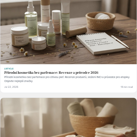
LISTICLE
Přírodní kosmetika bez parfemace: Recenze a průvodce 2026
Přírodní kosmetika bez parfemace pro citlivou pleť. Recenze produktů, složení INCI a průvodce pro atopiky.
Objevte nejlepší značky.
Jul 22, 2026
14 min read