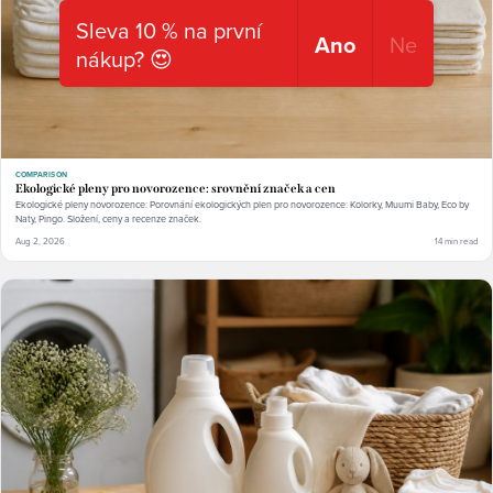
Sleva 10 % na první
Ano
Ne
nákup? 😍
COMPARISON
Ekologické pleny pro novorozence: srovnění značek a cen
Ekologické pleny novorozence: Porovnání ekologických plen pro novorozence: Kolorky, Muumi Baby, Eco by
Naty, Pingo. Složení, ceny a recenze značek.
Aug 2, 2026
14 min read