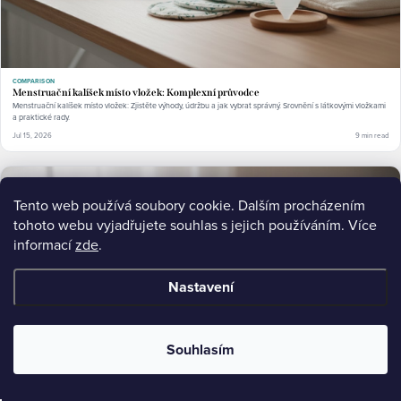
COMPARISON
Menstruační kalíšek místo vložek: Komplexní průvodce
Menstruační kalíšek místo vložek: Zjistěte výhody, údržbu a jak vybrat správný. Srovnění s látkovými vložkami
a praktické rady.
Jul 15, 2026
9 min read
Tento web používá soubory cookie. Dalším procházením
tohoto webu vyjadřujete souhlas s jejich používáním. Více
informací
zde
.
Nastavení
Souhlasím