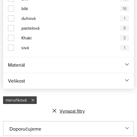
bílé
16
duhová
1
pastelová
9
Khaki
3
sivá
1
Materiál
Velikost
meruňková
Vymazat filtry
Ř
Doporučujeme
a