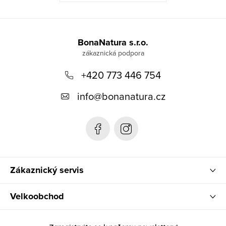
Z
á
BonaNatura s.r.o.
p
+420 773 446 754
a
t
info
@
bonanatura.cz
í
Zákaznický servis
Velkoobchod