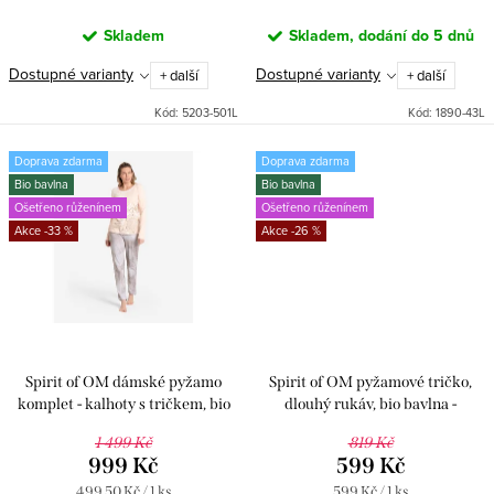
ů
Skladem
Skladem, dodání do 5 dnů
Dostupné varianty
Dostupné varianty
+ další
+ další
Kód:
5203-501L
Kód:
1890-43L
Doprava zdarma
Doprava zdarma
Bio bavlna
Bio bavlna
Ošetřeno růženínem
Ošetřeno růženínem
-33 %
-26 %
Spirit of OM dámské pyžamo
Spirit of OM pyžamové tričko,
komplet - kalhoty s tričkem, bio
dlouhý rukáv, bio bavlna -
bavlna - meruňkové - M
meruňkové
1 499 Kč
819 Kč
999 Kč
599 Kč
Měrná
Měrná
499,50 Kč / 1 ks
599 Kč / 1 ks