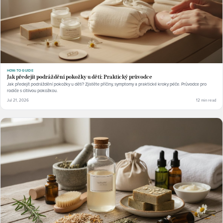
HOW-TO GUIDE
Jak předejít podráždění pokožky u dětí: Praktický průvodce
Jak předejít podráždění pokožky u dětí? Zjistěte příčiny, symptomy a praktické kroky péče. Průvodce pro
rodiče s citlivou pokožkou.
Jul 21, 2026
12 min read