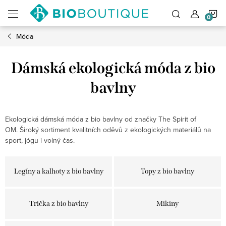
Přejít
N
na
obsah
Móda
K
Dámská ekologická móda z bio
bavlny
Ekologická dámská móda z bio bavlny od značky The Spirit of
OM. Široký sortiment kvalitních oděvů z ekologických materiálů na
sport, jógu i volný čas.
Legíny a kalhoty z bio bavlny
Topy z bio bavlny
Trička z bio bavlny
Mikiny