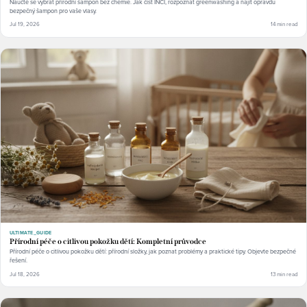
Naučte se vybrat přírodní šampon bez chemie. Jak číst INCI, rozpoznat greenwashing a najít opravdu
bezpečný šampon pro vaše vlasy.
Jul 19, 2026
14 min read
ULTIMATE_GUIDE
Přírodní péče o citlivou pokožku dětí: Kompletní průvodce
Přírodní péče o citlivou pokožku dětí: přírodní složky, jak poznat problémy a praktické tipy. Objevte bezpečné
řešení.
Jul 18, 2026
13 min read