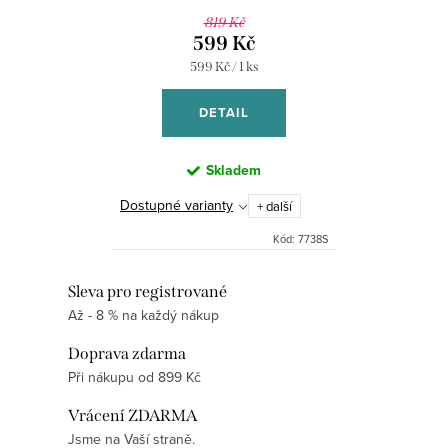
819 Kč
599 Kč
Měrná
599 Kč / 1 ks
cena:
DETAIL
Skladem
Dostupné varianty
+ další
Kód:
7738S
O
Sleva pro registrované
Až - 8 % na každý nákup
v
l
Doprava zdarma
á
Při nákupu od 899 Kč
d
Vrácení ZDARMA
a
Jsme na Vaší straně.