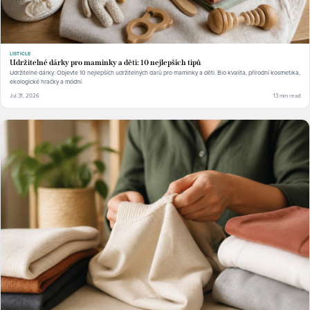
LISTICLE
Udržitelné dárky pro maminky a děti: 10 nejlepších tipů
Udržitelné dárky: Objevte 10 nejlepších udržitelných darů pro maminky a děti. Bio kvalita, přírodní kosmetika,
ekologické hračky a módní.
Jul 31, 2026
13 min read