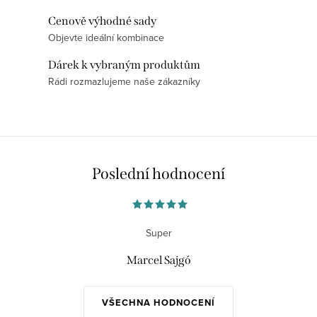
c
í
Cenově výhodné sady
p
Objevte ideální kombinace
r
Dárek k vybraným produktům
v
Rádi rozmazlujeme naše zákazníky
k
y
v
ý
p
Poslední hodnocení
i
s
u
Super
Marcel Sajgó
VŠECHNA HODNOCENÍ