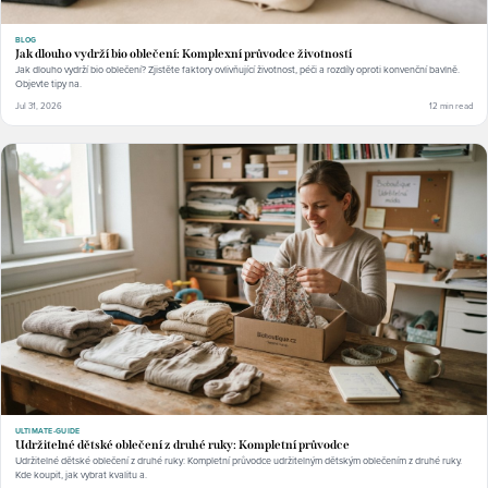
BLOG
Jak dlouho vydrží bio oblečení: Komplexní průvodce životností
Jak dlouho vydrží bio oblečení? Zjistěte faktory ovlivňující životnost, péči a rozdíly oproti konvenční bavlně.
Objevte tipy na.
Jul 31, 2026
12 min read
ULTIMATE-GUIDE
Udržitelné dětské oblečení z druhé ruky: Kompletní průvodce
Udržitelné dětské oblečení z druhé ruky: Kompletní průvodce udržitelným dětským oblečením z druhé ruky.
Kde koupit, jak vybrat kvalitu a.