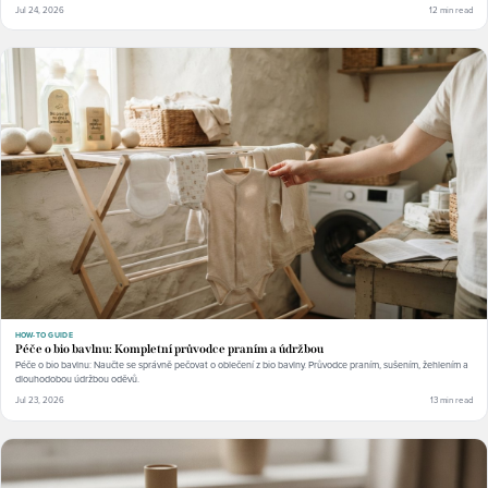
Jul 24, 2026
12 min read
HOW-TO GUIDE
Péče o bio bavlnu: Kompletní průvodce praním a údržbou
Péče o bio bavlnu: Naučte se správně pečovat o oblečení z bio bavlny. Průvodce praním, sušením, žehlením a
dlouhodobou údržbou oděvů.
Jul 23, 2026
13 min read