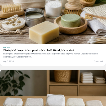
LISTICLE
Ekologická drogerie bez plastových obalů: 8 českých značek
Ekologická drogerie bez plastových obalů: české značky, certifikace a tipy na nákup. Objevte udržitelné
alternativy pro vaši domácnost.
Aug 3, 2026
13 min read