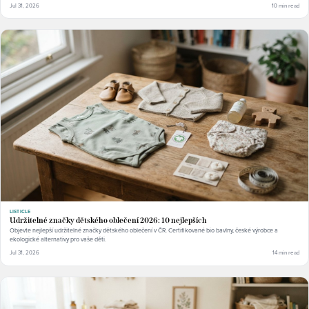
Jul 31, 2026
10 min read
LISTICLE
Udržitelné značky dětského oblečení 2026: 10 nejlepších
Objevte nejlepší udržitelné značky dětského oblečení v ČR. Certifikované bio bavlny, české výrobce a
ekologické alternativy pro vaše děti.
Jul 31, 2026
14 min read