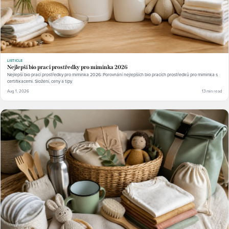
LISTICLE
Nejlepší bio prací prostředky pro miminka 2026
Nejlepší bio prací prostředky pro miminka 2026: Porovnání nejlepších bio pracích prostředků pro miminka s
certifikacemi. Složení, ceny a tipy.
Aug 1, 2026
13 min read