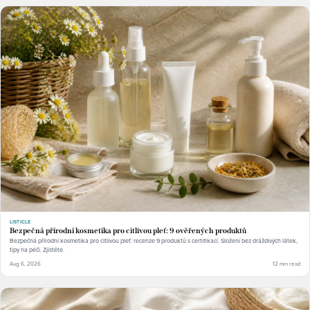
LISTICLE
Bezpečná přírodní kosmetika pro citlivou pleť: 9 ověřených produktů
Bezpečná přírodní kosmetika pro citlivou pleť: recenze 9 produktů s certifikací. Složení bez dráždivých látek,
tipy na péči. Zjistěte.
Aug 6, 2026
12 min read