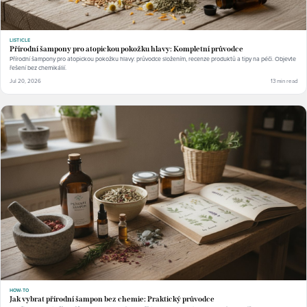
LISTICLE
Přírodní šampony pro atopickou pokožku hlavy: Kompletní průvodce
Přírodní šampony pro atopickou pokožku hlavy: průvodce složením, recenze produktů a tipy na péči. Objevte
řešení bez chemikálií.
Jul 20, 2026
13 min read
HOW-TO
Jak vybrat přírodní šampon bez chemie: Praktický průvodce