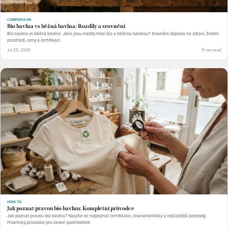
COMPARISON
Bio bavlna vs běžná bavlna: Rozdíly a srovnění
Bio bavlna vs běžná bavlna: Jaké jsou rozdíly mezi bio a běžnou bavlnou? Srovnění dopadu na zdraví, životní
prostředí, ceny a certifikací.
Jul 25, 2026
11 min read
HOW-TO
Jak poznat pravou bio bavlnu: Kompletní průvodce
Jak poznat pravou bio bavlnu? Naučte se rozpoznat certifikace, charakteristiky a nejčastější podvody.
Praktický průvodce pro české spotřebitele.