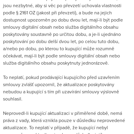
jsou nezbytné, aby si věc po převzetí uchovala vlastnosti
podle § 2161 OZ (jakost při převzetí), a bude na jejich
dostupnost upozorněn po dobu dvou let, mají-li být podle
smlouvy digitální obsah nebo služba digitálního obsahu
poskytovány soustavně po určitou dobu, a je-li ujednáno
poskytování po dobu delší dvou let, po celou tuto dobu,
a/nebo po dobu, po kterou to kupující může rozumně
očekávat, mají-li být podle smlouvy digitální obsah nebo
služba digitálního obsahu poskytnuty jednorázově.
To neplatí, pokud prodávající kupujícího před uzavřením
smlouvy zvlášť upozornil, že aktualizace poskytovány
nebudou a kupující s tím při uzavírání smlouvy výslovně
souhlasil.
Neprovedl-li kupující aktualizaci v přiměřené době, nemá
práva z vady, která vznikla pouze v důsledku neprovedené
aktualizace. To neplatí v případě, že kupující nebyl