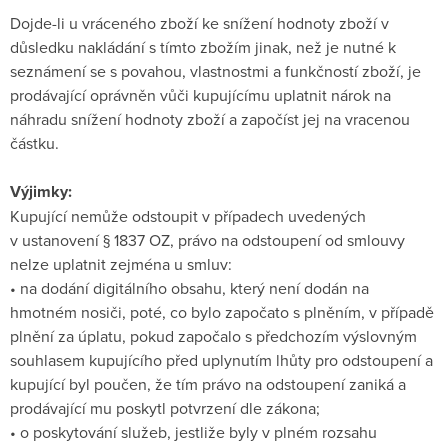
Dojde-li u vráceného zboží ke snížení hodnoty zboží v
důsledku nakládání s tímto zbožím jinak, než je nutné k
seznámení se s povahou, vlastnostmi a funkčností zboží, je
prodávající oprávněn vůči kupujícímu uplatnit nárok na
náhradu snížení hodnoty zboží a započíst jej na vracenou
částku.
Výjimky:
Kupující nemůže odstoupit v případech uvedených
v ustanovení § 1837 OZ, právo na odstoupení od smlouvy
nelze uplatnit zejména u smluv:
• na dodání digitálního obsahu, který není dodán na
hmotném nosiči, poté, co bylo započato s plněním, v případě
plnění za úplatu, pokud započalo s předchozím výslovným
souhlasem kupujícího před uplynutím lhůty pro odstoupení a
kupující byl poučen, že tím právo na odstoupení zaniká a
prodávající mu poskytl potvrzení dle zákona;
• o poskytování služeb, jestliže byly v plném rozsahu