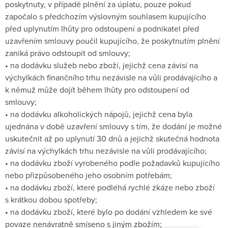
poskytnuty, v případě plnění za úplatu, pouze pokud
započalo s předchozím výslovným souhlasem kupujícího
před uplynutím lhůty pro odstoupení a podnikatel před
uzavřením smlouvy poučil kupujícího, že poskytnutím plnění
zaniká právo odstoupit od smlouvy;
• na dodávku služeb nebo zboží, jejichž cena závisí na
výchylkách finančního trhu nezávisle na vůli prodávajícího a
k němuž může dojít během lhůty pro odstoupení od
smlouvy;
• na dodávku alkoholických nápojů, jejichž cena byla
ujednána v době uzavření smlouvy s tím, že dodání je možné
uskutečnit až po uplynutí 30 dnů a jejichž skutečná hodnota
závisí na výchylkách trhu nezávisle na vůli prodávajícího;
• na dodávku zboží vyrobeného podle požadavků kupujícího
nebo přizpůsobeného jeho osobním potřebám;
• na dodávku zboží, které podléhá rychlé zkáze nebo zboží
s krátkou dobou spotřeby;
• na dodávku zboží, které bylo po dodání vzhledem ke své
povaze nenávratně smíseno s jiným zbožím;