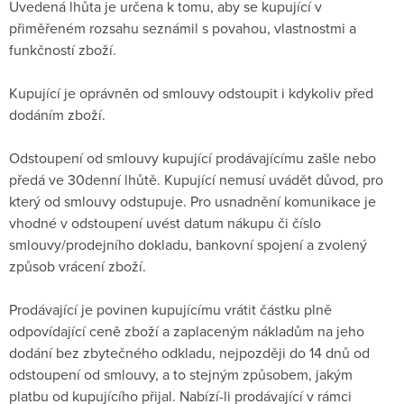
Uvedená lhůta je určena k tomu, aby se kupující v
přiměřeném rozsahu seznámil s povahou, vlastnostmi a
funkčností zboží.
Kupující je oprávněn od smlouvy odstoupit i kdykoliv před
dodáním zboží.
Odstoupení od smlouvy kupující prodávajícímu zašle nebo
předá ve 30denní lhůtě. Kupující nemusí uvádět důvod, pro
který od smlouvy odstupuje. Pro usnadnění komunikace je
vhodné v odstoupení uvést datum nákupu či číslo
smlouvy/prodejního dokladu, bankovní spojení a zvolený
způsob vrácení zboží.
Prodávající je povinen kupujícímu vrátit částku plně
odpovídající ceně zboží a zaplaceným nákladům na jeho
dodání bez zbytečného odkladu, nejpozději do 14 dnů od
odstoupení od smlouvy, a to stejným způsobem, jakým
platbu od kupujícího přijal. Nabízí-li prodávající v rámci