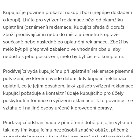
Kupující je povinen prokázat nákup zboží (nejlépe dokladem
o koupi). Lhůta pro vyřízení reklamace běží od okamžiku
uplatnění (oznámení) reklamace. Kupující předá či doručí
zboží prodávajícímu nebo do místa určeného k opravě
současně nebo následně po uplatnění reklamace. Zboží by
mělo být při přepravě zabaleno ve vhodném obalu, aby
nedošlo k jeho poškození, mělo by být čisté a kompletní.
Prodávající vydá kupujícímu při uplatnění reklamace písemné
potvrzení, ve kterém uvede datum, kdy kupující reklamaci
uplatnil, co je jejím obsahem, jaký způsob vyřízení reklamace
kupující požaduje a kontaktní údaje kupujícího pro účely
poskytnutí informace o vyřízení reklamace. Tato povinnost se
vztahuje i na jiné osoby určené k provedení opravy.
Prodávající odstraní vadu v přiměřené době po jejím vytknutí
tak, aby tím kupujícímu nezpůsobil značné obtíže, přičemž
se zohlední povaha věci a účel, pro který pokud kupující věc