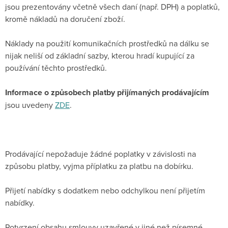
jsou prezentovány včetně všech daní (např. DPH) a poplatků,
kromě nákladů na doručení zboží.
Náklady na použití komunikačních prostředků na dálku se
nijak neliší od základní sazby, kterou hradí kupující za
používání těchto prostředků.
Informace o způsobech platby přijímaných prodávajícím
jsou uvedeny
ZDE
.
Prodávající nepožaduje žádné poplatky v závislosti na
způsobu platby, vyjma příplatku za platbu na dobírku.
Přijetí nabídky s dodatkem nebo odchylkou není přijetím
nabídky.
Potvrzení obsahu smlouvy uzavřené v jiné než písemné