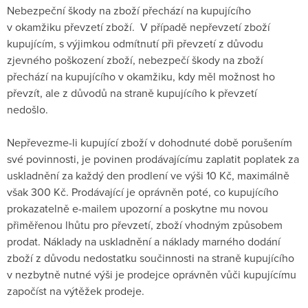
Nebezpeční škody na zboží přechází na kupujícího
v okamžiku převzetí zboží. V případě nepřevzetí zboží
kupujícím, s výjimkou odmítnutí při převzetí z důvodu
zjevného poškození zboží, nebezpečí škody na zboží
přechází na kupujícího v okamžiku, kdy měl možnost ho
převzít, ale z důvodů na straně kupujícího k převzetí
nedošlo.
Nepřevezme-li kupující zboží v dohodnuté době porušením
své povinnosti, je povinen prodávajícímu zaplatit poplatek za
uskladnění za každý den prodlení ve výši 10 Kč, maximálně
však 300 Kč. Prodávající je oprávněn poté, co kupujícího
prokazatelně e-mailem upozorní a poskytne mu novou
přiměřenou lhůtu pro převzetí, zboží vhodným způsobem
prodat. Náklady na uskladnění a náklady marného dodání
zboží z důvodu nedostatku součinnosti na straně kupujícího
v nezbytně nutné výši je prodejce oprávněn vůči kupujícímu
započíst na výtěžek prodeje.