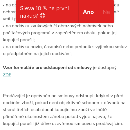
• na dodávku zboží v zapečetěném obalu, které z důvodu
Sleva 10 % na první
Ano
Ne
ochrany zdraví nebo z hygienických důvodů není vhodné
nákup? 😍
vrátit poté, co jej kupující porušil;
• na dodávku zvukových či obrazových nahrávek nebo
počítačových programů v zapečetěném obalu, pokud jej
kupující porušil;
• na dodávku novin, časopisů nebo periodik s výjimkou smluv
o předplatném na jejich dodávání;
Vzor formuláře pro odstoupení od smlouvy
je dostupný
ZDE
.
Prodávající je oprávněn od smlouvy odstoupit kdykoliv před
dodáním zboží, pokud není objektivně schopen z důvodů na
straně třetích osob dodat kupujícímu zboží ve lhůtě
přiměřené okolnostem a/nebo pokud vyjde najevo, že
kupující porušil již dříve uzavřenou smlouvu s prodávajícím.