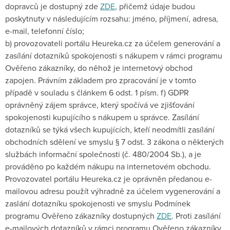
dopravců je dostupný zde
ZDE
, přičemž údaje budou
poskytnuty v následujícím rozsahu: jméno, příjmení, adresa,
e-mail, telefonní číslo;
b) provozovateli portálu Heureka.cz za účelem generování a
zasílání dotazníků spokojenosti s nákupem v rámci programu
Ověřeno zákazníky, do něhož je internetový obchod
zapojen. Právním základem pro zpracování je v tomto
případě v souladu s článkem 6 odst. 1 písm. f) GDPR
oprávněný zájem správce, který spočívá ve zjišťování
spokojenosti kupujícího s nákupem u správce. Zasílání
dotazníků se týká všech kupujících, kteří neodmítli zasílání
obchodních sdělení ve smyslu § 7 odst. 3 zákona o některých
službách informační společnosti (č. 480/2004 Sb.), a je
prováděno po každém nákupu na internetovém obchodu.
Provozovatel portálu Heureka.cz je oprávněn předanou e-
mailovou adresu použít výhradně za účelem vygenerování a
zaslání dotazníku spokojenosti ve smyslu Podmínek
programu Ověřeno zákazníky dostupných
ZDE
. Proti zasílání
e-mailových dotazníků v rámci programu Ověřeno zákazníky