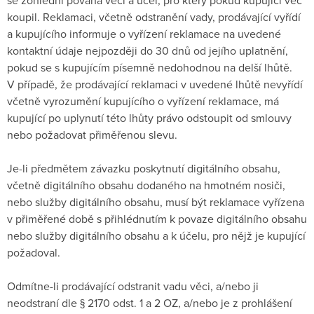
koupil. Reklamaci, včetně odstranění vady, prodávající vyřídí
a kupujícího informuje o vyřízení reklamace na uvedené
kontaktní údaje nejpozději do 30 dnů od jejího uplatnění,
pokud se s kupujícím písemně nedohodnou na delší lhůtě.
V případě, že prodávající reklamaci v uvedené lhůtě nevyřídí
včetně vyrozumění kupujícího o vyřízení reklamace, má
kupující po uplynutí této lhůty právo odstoupit od smlouvy
nebo požadovat přiměřenou slevu.
Je-li předmětem závazku poskytnutí digitálního obsahu,
včetně digitálního obsahu dodaného na hmotném nosiči,
nebo služby digitálního obsahu, musí být reklamace vyřízena
v přiměřené době s přihlédnutím k povaze digitálního obsahu
nebo služby digitálního obsahu a k účelu, pro nějž je kupující
požadoval.
Odmítne-li prodávající odstranit vadu věci, a/nebo ji
neodstraní dle § 2170 odst. 1 a 2 OZ, a/nebo je z prohlášení