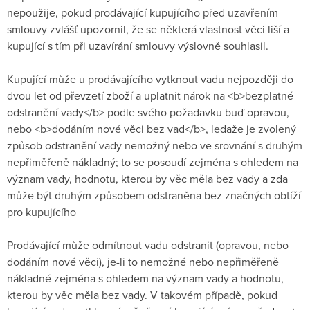
nepoužije, pokud prodávající kupujícího před uzavřením
smlouvy zvlášť upozornil, že se některá vlastnost věci liší a
kupující s tím při uzavírání smlouvy výslovně souhlasil.
Kupující může u prodávajícího vytknout vadu nejpozději do
dvou let od převzetí zboží a uplatnit nárok na <b>bezplatné
odstranění vady</b> podle svého požadavku buď opravou,
nebo <b>dodáním nové věci bez vad</b>, ledaže je zvolený
způsob odstranění vady nemožný nebo ve srovnání s druhým
nepřiměřeně nákladný; to se posoudí zejména s ohledem na
význam vady, hodnotu, kterou by věc měla bez vady a zda
může být druhým způsobem odstraněna bez značných obtíží
pro kupujícího
Prodávající může odmítnout vadu odstranit (opravou, nebo
dodáním nové věci), je-li to nemožné nebo nepřiměřeně
nákladné zejména s ohledem na význam vady a hodnotu,
kterou by věc měla bez vady. V takovém případě, pokud