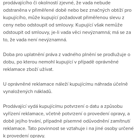
prodávajícího či okolností zjevné, že vada nebude
odstraněna v přiměřené době nebo bez značných obtíží pro
kupujícího, může kupující požadovat přiměřenou slevu z
ceny nebo odstoupit od smlouvy. Kupující však nemůže
odstoupit od smlouvy, je-li vada věci nevýznamná; má se za
to, že vada není nevýznamná.
Doba pro uplatnění práva z vadného plnění se prodlužuje o
dobu, po kterou nemohl kupující v případě oprávněné
reklamace zboží užívat.
U oprávněné reklamace náleží kupujícímu náhrada účelně
vynaložených nákladů.
Prodávající vydá kupujícímu potvrzení o datu a způsobu
vyřízení reklamace, včetně potvrzení o provedení opravy, a
době jejího trvání, případně písemné odůvodnění zamítnutí
reklamace. Tato povinnost se vztahuje i na jiné osoby určené
k provedení opravy.