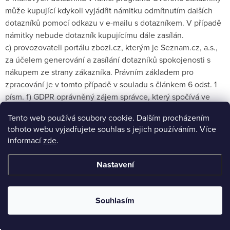
může kupující kdykoli vyjádřit námitku odmítnutím dalších
dotazníků pomocí odkazu v e-mailu s dotazníkem. V případě
námitky nebude dotazník kupujícímu dále zasílán.
c) provozovateli portálu zbozi.cz, kterým je Seznam.cz, a.s.,
za účelem generování a zasílání dotazníků spokojenosti s
nákupem ze strany zákazníka. Právním základem pro
zpracování je v tomto případě v souladu s článkem 6 odst. 1
písm. f) GDPR oprávněný zájem správce, který spočívá ve
zjišťování spokojenosti kupujícího s nákupem u správce.
Tento web používá soubory cookie. Dalším procházením
Zasílání dotazníků se týká všech kupujících, kteří neodmítli
tohoto webu vyjadřujete souhlas s jejich používáním. Více
zasílání obchodních sdělení ve smyslu § 7 odst. 3 zákona o
informací
zde
.
některých službách informační společnosti (č. 480/2004 Sb.),
a je prováděno po každém nákupu na internetovém
Nastavení
obchodu. Provozovatel portálu zbozi.cz je oprávněn
předanou e-mailovou adresu použít výhradně za účelem
vygenerování a zaslání dotazníku spokojenosti ve smyslu
Souhlasím
Podmínek dostupných
ZDE
. Proti zasílání e-mailových
dotazníků může kupující kdykoli vyjádřit námitku odmítnutím