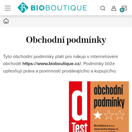
Přejít
N
na
obsah
Domů
K
Obchodní podmínky
Tyto obchodní podmínky platí pro nákup v internetovém
obchodě
https://www.bioboutique.cz/
. Podmínky blíže
upřesňují práva a povinnosti prodávajícího a kupujícího.