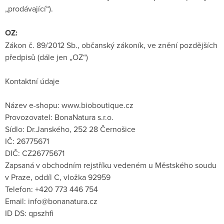
„prodávající“).
OZ:
Zákon č. 89/2012 Sb., občanský zákoník, ve znění pozdějších
předpisů (dále jen „OZ“)
Kontaktní údaje
Název e-shopu: www.bioboutique.cz
Provozovatel: BonaNatura s.r.o.
Sídlo: Dr.Janského, 252 28 Černošice
IČ: 26775671
DIČ: CZ26775671
Zapsaná v obchodním rejstříku vedeném u Městského soudu
v Praze, oddíl C, vložka 92959
Telefon: +420 773 446 754
Email: info@bonanatura.cz
ID DS: qpszhfi