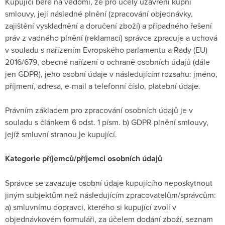
Kupující bere na vědomí, že pro účely uzavření kupní
smlouvy, její následné plnění (zpracování objednávky,
zajištění vyskladnění a doručení zboží) a případného řešení
práv z vadného plnění (reklamací) správce zpracuje a uchová
v souladu s nařízením Evropského parlamentu a Rady (EU)
2016/679, obecné nařízení o ochraně osobních údajů (dále
jen GDPR), jeho osobní údaje v následujícím rozsahu: jméno,
příjmení, adresa, e-mail a telefonní číslo, platební údaje.
Právním základem pro zpracování osobních údajů je v
souladu s článkem 6 odst. 1 písm. b) GDPR plnění smlouvy,
jejíž smluvní stranou je kupující.
Kategorie příjemců/příjemci osobních údajů
Správce se zavazuje osobní údaje kupujícího neposkytnout
jiným subjektům než následujícím zpracovatelům/správcům:
a) smluvnímu dopravci, kterého si kupující zvolí v
objednávkovém formuláři, za účelem dodání zboží, seznam