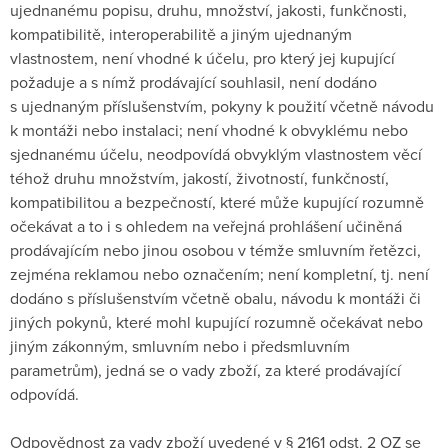
ujednanému popisu, druhu, množství, jakosti, funkčnosti,
kompatibilitě, interoperabilitě a jiným ujednaným
vlastnostem, není vhodné k účelu, pro který jej kupující
požaduje a s nímž prodávající souhlasil, není dodáno
s ujednaným příslušenstvím, pokyny k použití včetně návodu
k montáži nebo instalaci; není vhodné k obvyklému nebo
sjednanému účelu, neodpovídá obvyklým vlastnostem věcí
téhož druhu množstvím, jakostí, životností, funkčností,
kompatibilitou a bezpečností, které může kupující rozumně
očekávat a to i s ohledem na veřejná prohlášení učiněná
prodávajícím nebo jinou osobou v témže smluvním řetězci,
zejména reklamou nebo označením; není kompletní, tj. není
dodáno s příslušenstvím včetně obalu, návodu k montáži či
jiných pokynů, které mohl kupující rozumně očekávat nebo
jiným zákonným, smluvním nebo i předsmluvním
parametrům), jedná se o vady zboží, za které prodávající
odpovídá.
Odpovědnost za vady zboží uvedené v § 2161 odst. 2 OZ se