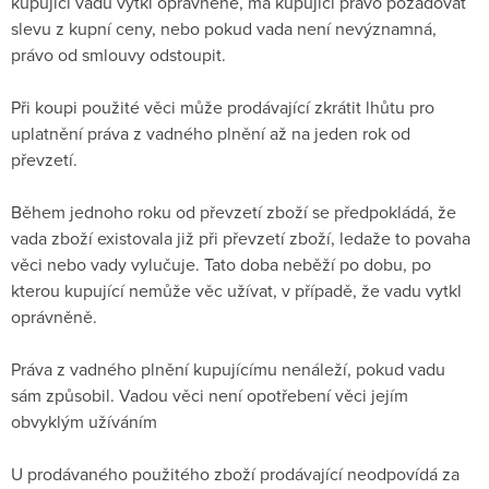
kupující vadu vytkl oprávněně, má kupující právo požadovat
slevu z kupní ceny, nebo pokud vada není nevýznamná,
právo od smlouvy odstoupit.
Při koupi použité věci může prodávající zkrátit lhůtu pro
uplatnění práva z vadného plnění až na jeden rok od
převzetí.
Během jednoho roku od převzetí zboží se předpokládá, že
vada zboží existovala již při převzetí zboží, ledaže to povaha
věci nebo vady vylučuje. Tato doba neběží po dobu, po
kterou kupující nemůže věc užívat, v případě, že vadu vytkl
oprávněně.
Práva z vadného plnění kupujícímu nenáleží, pokud vadu
sám způsobil. Vadou věci není opotřebení věci jejím
obvyklým užíváním
U prodávaného použitého zboží prodávající neodpovídá za