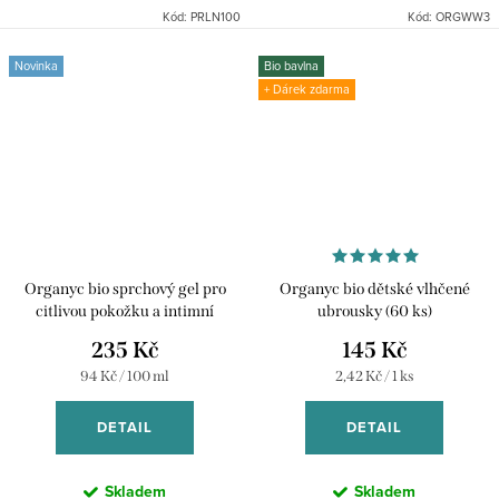
Kód:
PRLN100
Kód:
ORGWW3
Novinka
Bio bavlna
+ Dárek zdarma
Organyc bio sprchový gel pro
Organyc bio dětské vlhčené
citlivou pokožku a intimní
ubrousky (60 ks)
hygienu pro těhotné a kojící - 250
235 Kč
145 Kč
ml
Měrná
Měrná
94 Kč / 100 ml
2,42 Kč / 1 ks
cena:
cena:
DETAIL
DETAIL
Skladem
Skladem