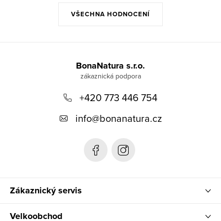
VŠECHNA HODNOCENÍ
Z
á
BonaNatura s.r.o.
p
+420 773 446 754
a
t
info
@
bonanatura.cz
í
Zákaznický servis
Velkoobchod