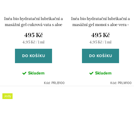
Inéa bio hydratační lubrikační a
Inéa bio hydratační lubrikační a
masážní gel cukrová vata s aloe
masážní gel monoi s aloe vera -
vera - 100 ml
100 ml
495 Kč
495 Kč
Měrná
Měrná
4,95 Kč / 1 ml
4,95 Kč / 1 ml
cena:
cena:
DO KOŠÍKU
DO KOŠÍKU
Skladem
Skladem
Kód:
PRLB100
Kód:
PRLM100
Jedlý