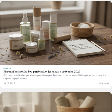
LISTICLE
Přírodní kosmetika bez parfemace: Recenze a průvodce 2026
Přírodní kosmetika bez parfemace pro citlivou pleť. Recenze produktů, složení INCI a průvodce pro atopiky.
Objevte nejlepší značky.
Jul 22, 2026
14 min read