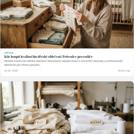
LISTICLE
Kde koupit kvalitní bio dětské oblečení: Průvodce pro rodiče
Hledáte kvalitní bio dětské oblečení? Descoberte nejlepší české a zahraniční obchody s certifikovaným
oblečením pro citlivou pokožku.
Jul 26, 2026
14 min read