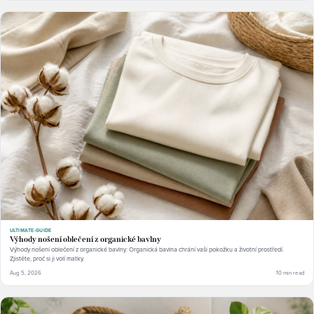
ULTIMATE-GUIDE
Výhody nošení oblečení z organické bavlny
Výhody nošení oblečení z organické bavlny: Organická bavlna chrání vaši pokožku a životní prostředí.
Zjistěte, proč si ji volí matky.
Aug 5, 2026
10 min read