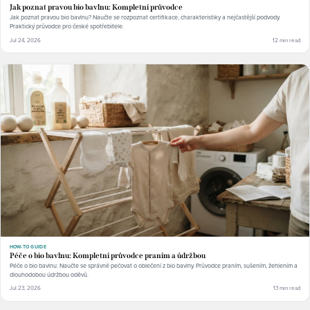
Jak poznat pravou bio bavlnu: Kompletní průvodce
Jak poznat pravou bio bavlnu? Naučte se rozpoznat certifikace, charakteristiky a nejčastější podvody.
Praktický průvodce pro české spotřebitele.
Jul 24, 2026
12 min read
HOW-TO GUIDE
Péče o bio bavlnu: Kompletní průvodce praním a údržbou
Péče o bio bavlnu: Naučte se správně pečovat o oblečení z bio bavlny. Průvodce praním, sušením, žehlením a
dlouhodobou údržbou oděvů.
Jul 23, 2026
13 min read