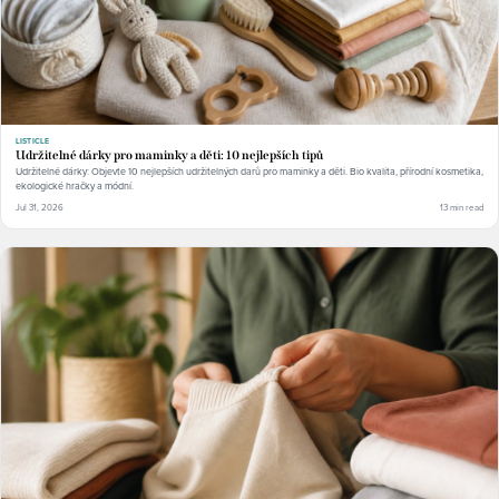
LISTICLE
Udržitelné dárky pro maminky a děti: 10 nejlepších tipů
Udržitelné dárky: Objevte 10 nejlepších udržitelných darů pro maminky a děti. Bio kvalita, přírodní kosmetika,
ekologické hračky a módní.
Jul 31, 2026
13 min read