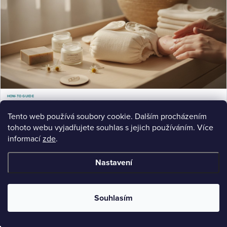
HOW-TO GUIDE
Jak předejít podráždění pokožky u dětí: Praktický průvodce
Jak předejít podráždění pokožky u dětí? Zjistěte příčiny, symptomy a praktické kroky péče. Průvodce pro
Tento web používá soubory cookie. Dalším procházením
rodiče s citlivou pokožkou.
tohoto webu vyjadřujete souhlas s jejich používáním. Více
Jul 21, 2026
12 min read
informací
zde
.
Nastavení
Souhlasím