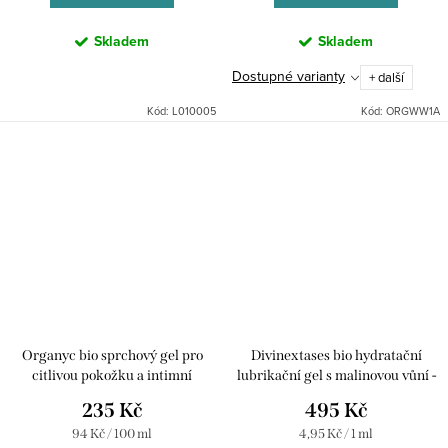
Skladem
Skladem
Dostupné varianty
+ další
Kód:
L010005
Kód:
ORGWW1A
Organyc bio sprchový gel pro
Divinextases bio hydratační
citlivou pokožku a intimní
lubrikační gel s malinovou vůní -
hygienu s levandulí, 250 ml
100 ml
235 Kč
495 Kč
Měrná
Měrná
94 Kč / 100 ml
4,95 Kč / 1 ml