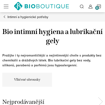
Přejít
N
na
obsah
Intimní a hygienické potřeby
K
Bio intimní hygiena a lubrikační
gely
Prožijte i ty nejromantičtější a nejintimnější chvíle s produkty bez
chemikálií a dráždivých látek.
Bio lubrikační gely bez vody,
silikonů, parabenů a parfémů jsou hypoalergenní.
Vlhčené ubrousky
Nejprodávanější