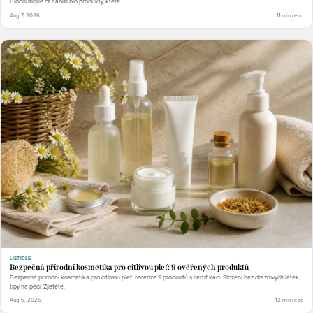
Bioboutique.cz nabízí bio produkty, které.
Aug 7, 2026
11 min read
LISTICLE
Bezpečná přírodní kosmetika pro citlivou pleť: 9 ověřených produktů
Bezpečná přírodní kosmetika pro citlivou pleť: recenze 9 produktů s certifikací. Složení bez dráždivých látek,
tipy na péči. Zjistěte.
Aug 6, 2026
12 min read