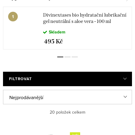
Divinextases bio hydratační lubrikační
gel neutrální s aloe vera - 100 ml
Skladem
495 Kč
FILTROVAT
Ř
Nejprodávanější
a
Doporučujeme
20
položek celkem
z
e
Nejlevnější
V
n