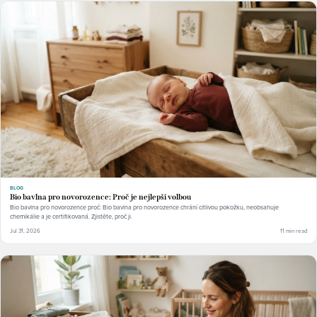
BLOG
Bio bavlna pro novorozence: Proč je nejlepší volbou
Bio bavlna pro novorozence proč: Bio bavlna pro novorozence chrání citlivou pokožku, neobsahuje
chemikálie a je certifikovaná. Zjistěte, proč ji.
Jul 31, 2026
11 min read