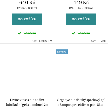
640 Kč
449 Kč
Měrná
Měrná
128 Kč / 100 ml
89,80 Kč / 100 ml
cena:
cena:
DO KOŠÍKU
DO KOŠÍKU
Skladem
Skladem
Kód:
HUKOSHEM
Kód:
HUMKO
Novinka
Divinextases bio anální
Organyc bio dětský sprchový gel
lubrikační gel s bambuckým
a šampon pro citlivou pokožku -