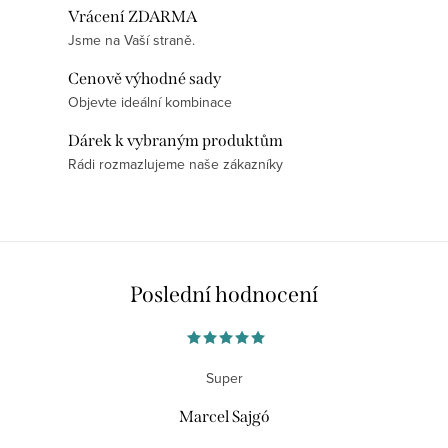
Vrácení ZDARMA
a
Jsme na Vaší straně.
c
í
Cenově výhodné sady
p
Objevte ideální kombinace
r
Dárek k vybraným produktům
v
Rádi rozmazlujeme naše zákazníky
k
y
v
ý
p
Poslední hodnocení
i
s
u
Super
Marcel Sajgó