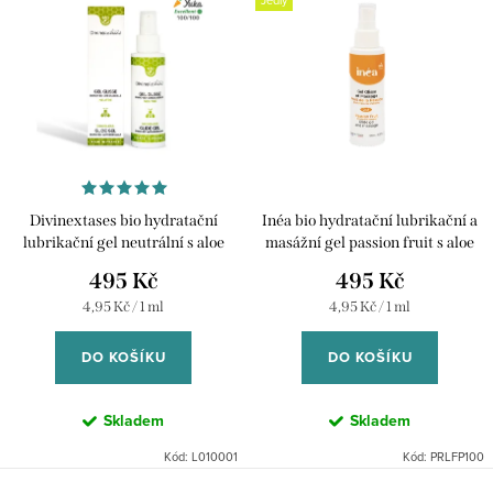
Jedlý
ý
Nejdražší
í
p
p
Abecedně
i
r
s
o
p
d
r
u
Divinextases bio hydratační
Inéa bio hydratační lubrikační a
o
k
lubrikační gel neutrální s aloe
masážní gel passion fruit s aloe
d
vera - 100 ml
vera - 100 ml
495 Kč
495 Kč
t
u
Měrná
Měrná
4,95 Kč / 1 ml
4,95 Kč / 1 ml
ů
cena:
cena:
k
DO KOŠÍKU
DO KOŠÍKU
t
ů
Skladem
Skladem
Kód:
L010001
Kód:
PRLFP100