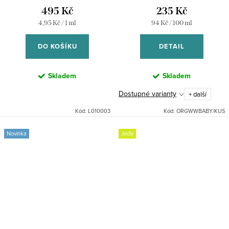
máslem - 100 ml
250 ml
495 Kč
235 Kč
Měrná
Měrná
4,95 Kč / 1 ml
94 Kč / 100 ml
cena:
cena:
DO KOŠÍKU
DETAIL
Skladem
Skladem
Dostupné varianty
+ další
Kód:
L010003
Kód:
ORGWWBABY/KUS
Novinka
Jedlý