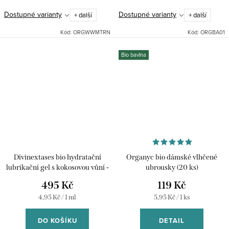
Dostupné varianty
Dostupné varianty
+ další
+ další
Kód:
ORGWWMTRN
Kód:
ORGBA01
Bio bavlna
Divinextases bio hydratační
Organyc bio dámské vlhčené
lubrikační gel s kokosovou vůní -
ubrousky (20 ks)
100 ml
495 Kč
119 Kč
Měrná
Měrná
4,95 Kč / 1 ml
5,95 Kč / 1 ks
cena:
cena:
DO KOŠÍKU
DETAIL