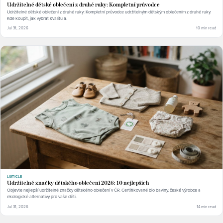
Udržitelné dětské oblečení z druhé ruky: Kompletní průvodce
Udržitelné dětské oblečení z druhé ruky: Kompletní průvodce udržitelným dětským oblečením z druhé ruky.
Kde koupit, jak vybrat kvalitu a.
Jul 31, 2026
10 min read
LISTICLE
Udržitelné značky dětského oblečení 2026: 10 nejlepších
Objevte nejlepší udržitelné značky dětského oblečení v ČR. Certifikované bio bavlny, české výrobce a
ekologické alternativy pro vaše děti.
Jul 31, 2026
14 min read