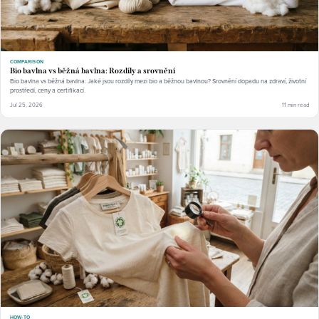
COMPARISON
Bio bavlna vs běžná bavlna: Rozdíly a srovnění
Bio bavlna vs běžná bavlna: Jaké jsou rozdíly mezi bio a běžnou bavlnou? Srovnění dopadu na zdraví, životní
prostředí, ceny a certifikací.
Jul 25, 2026
11 min read
HOW-TO