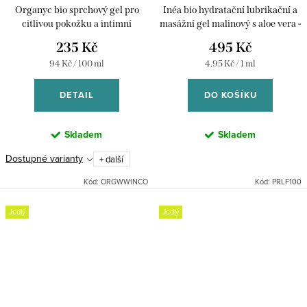
Organyc bio sprchový gel pro
Inéa bio hydratační lubrikační a
citlivou pokožku a intimní
masážní gel malinový s aloe vera -
hygienu při inkontinenci- 250 ml
100 ml
235 Kč
495 Kč
Měrná
Měrná
94 Kč / 100 ml
4,95 Kč / 1 ml
cena:
cena:
DETAIL
DO KOŠÍKU
Skladem
Skladem
Dostupné varianty
+ další
Kód:
ORGWWINCO
Kód:
PRLF100
Jedlý
Jedlý