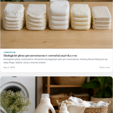
COMPARISON
Ekologické pleny pro novorozence: srovnění značek a cen
Ekologické pleny novorozence: Porovnání ekologických plen pro novorozence: Kolorky, Muumi Baby, Eco by
Naty, Pingo. Složení, ceny a recenze značek.
Aug 2, 2026
14 min read