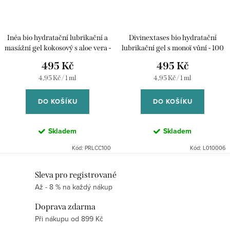
Inéa bio hydratační lubrikační a
Divinextases bio hydratační
masážní gel kokosový s aloe vera -
lubrikační gel s monoï vůní - 100
100 ml
ml
495 Kč
495 Kč
Měrná
Měrná
4,95 Kč / 1 ml
4,95 Kč / 1 ml
cena:
cena:
DO KOŠÍKU
DO KOŠÍKU
Skladem
Skladem
Kód:
PRLCC100
Kód:
L010006
O
Sleva pro registrované
Až - 8 % na každý nákup
v
l
Doprava zdarma
á
Při nákupu od 899 Kč
d