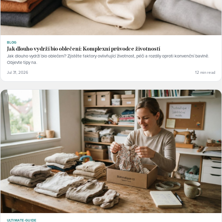
BLOG
Jak dlouho vydrží bio oblečení: Komplexní průvodce životností
Jak dlouho vydrží bio oblečení? Zjistěte faktory ovlivňující životnost, péči a rozdíly oproti konvenční bavlně.
Objevte tipy na.
Jul 31, 2026
12 min read
ULTIMATE-GUIDE