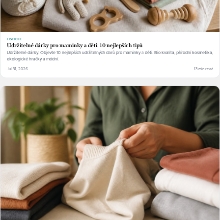
LISTICLE
Udržitelné dárky pro maminky a děti: 10 nejlepších tipů
Udržitelné dárky: Objevte 10 nejlepších udržitelných darů pro maminky a děti. Bio kvalita, přírodní kosmetika,
ekologické hračky a módní.
Jul 31, 2026
13 min read