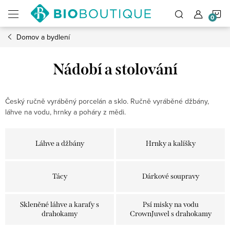
Přejít
N
na
obsah
Domov a bydlení
K
Nádobí a stolování
Český ručně vyráběný porcelán a sklo. Ručně vyráběné džbány,
láhve na vodu, hrnky a poháry z mědi.
Láhve a džbány
Hrnky a kalíšky
Tácy
Dárkové soupravy
Skleněné láhve a karafy s
Psí misky na vodu
drahokamy
CrownJuwel s drahokamy