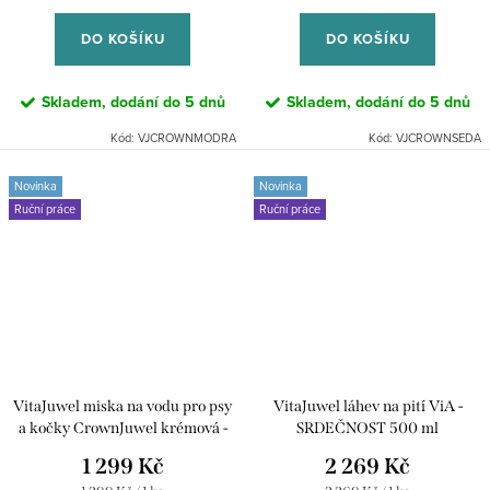
cena:
cena:
DO KOŠÍKU
DO KOŠÍKU
Skladem, dodání do 5 dnů
Skladem, dodání do 5 dnů
Kód:
VJCROWNMODRA
Kód:
VJCROWNSEDA
Novinka
Novinka
Ruční práce
Ruční práce
VitaJuwel miska na vodu pro psy
VitaJuwel láhev na pití ViA -
a kočky CrownJuwel krémová -
SRDEČNOST 500 ml
700 ml
1 299 Kč
2 269 Kč