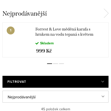
Nejprodávanější
Forrest & Love měděná karafa s
hrnkem na vodu tepaná s květem
života 1000 ml
Skladem
999 Kč
FILTROVAT
Ř
Nejprodávanější
a
Doporučujeme
45
položek celkem
z