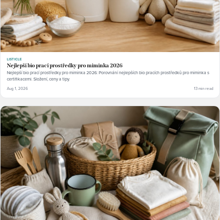
LISTICLE
Nejlepší bio prací prostředky pro miminka 2026
Nejlepší bio prací prostředky pro miminka 2026: Porovnání nejlepších bio pracích prostředků pro miminka s
certifikacemi. Složení, ceny a tipy.
Aug 1, 2026
13 min read