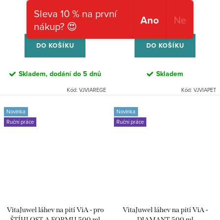
2 239 Kč
1 899 Kč
Sleva 10 % na první
Ano
Ne
Měrná
Měrná
nákup? 😍
2 239 Kč / 1 ks
1 899 Kč / 1 ks
cena:
cena:
DO KOŠÍKU
DO KOŠÍKU
Skladem, dodání do 5 dnů
Skladem
Kód:
VJVIAREGE
Kód:
VJVIAPET
Novinka
Novinka
Ruční práce
Ruční práce
VitaJuwel láhev na pití ViA - pro
VitaJuwel láhev na pití ViA -
ŠTÍHLOST A FORMU 500 ml
DIAMANT 500 ml