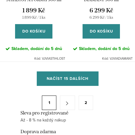
1 899 Kč
6 299 Kč
Měrná
Měrná
1 899 Kč / 1 ks
6 299 Kč / 1 ks
cena:
cena:
DO KOŠÍKU
DO KOŠÍKU
Skladem, dodání do 5 dnů
Skladem, dodání do 5 dnů
Kód:
VJVIASTIHLOST
Kód:
VJVIADIAMANT
O
NAČÍST 15 DALŠÍCH
v
l
á
S
1
2
d
t
a
Sleva pro registrované
r
Až - 8 % na každý nákup
c
á
í
n
Doprava zdarma