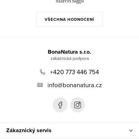
Marcel Sajgó
VŠECHNA HODNOCENÍ
Z
á
BonaNatura s.r.o.
p
+420 773 446 754
a
t
info
@
bonanatura.cz
í
Zákaznický servis