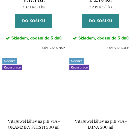
3 373 Kč
2 239 Kč
Měrná
Měrná
3 373 Kč / 1 ks
2 239 Kč / 1 ks
cena:
cena:
DO KOŠÍKU
DO KOŠÍKU
Skladem, dodání do 5 dnů
Skladem, dodání do 5 dnů
Kód:
VJVIAINSP
Kód:
VJVIAOCHR
Novinka
Novinka
Ruční práce
Ruční práce
VitaJuwel láhev na pití ViA -
VitaJuwel láhev na pití ViA -
OKAMŽIKY ŠTĚSTÍ 500 ml
LUNA 500 ml