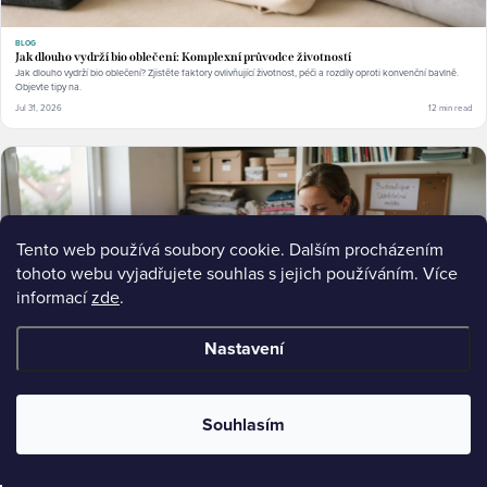
BLOG
Jak dlouho vydrží bio oblečení: Komplexní průvodce životností
Jak dlouho vydrží bio oblečení? Zjistěte faktory ovlivňující životnost, péči a rozdíly oproti konvenční bavlně.
Objevte tipy na.
Jul 31, 2026
12 min read
Tento web používá soubory cookie. Dalším procházením
tohoto webu vyjadřujete souhlas s jejich používáním. Více
informací
zde
.
Nastavení
Souhlasím
ULTIMATE-GUIDE
Udržitelné dětské oblečení z druhé ruky: Kompletní průvodce
Udržitelné dětské oblečení z druhé ruky: Kompletní průvodce udržitelným dětským oblečením z druhé ruky.
Kde koupit, jak vybrat kvalitu a.