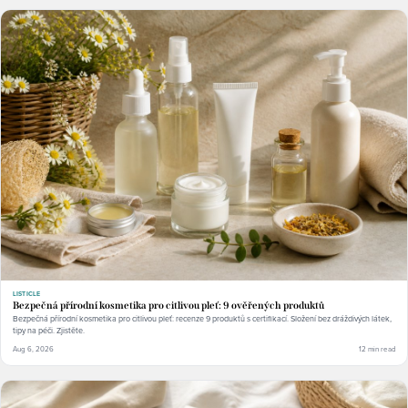
LISTICLE
Bezpečná přírodní kosmetika pro citlivou pleť: 9 ověřených produktů
Bezpečná přírodní kosmetika pro citlivou pleť: recenze 9 produktů s certifikací. Složení bez dráždivých látek,
tipy na péči. Zjistěte.
Aug 6, 2026
12 min read