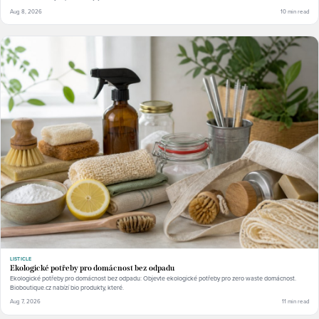
Aug 8, 2026
10 min read
LISTICLE
Ekologické potřeby pro domácnost bez odpadu
Ekologické potřeby pro domácnost bez odpadu: Objevte ekologické potřeby pro zero waste domácnost.
Bioboutique.cz nabízí bio produkty, které.
Aug 7, 2026
11 min read