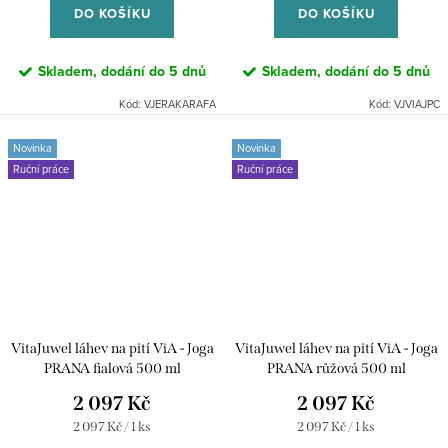
DO KOŠÍKU
DO KOŠÍKU
Skladem, dodání do 5 dnů
Skladem, dodání do 5 dnů
Kód:
VJERAKARAFA
Kód:
VJVIAJPC
Novinka
Novinka
Ruční práce
Ruční práce
VitaJuwel láhev na pití ViA - Joga
VitaJuwel láhev na pití ViA - Joga
PRANA fialová 500 ml
PRANA růžová 500 ml
2 097 Kč
2 097 Kč
Měrná
Měrná
2 097 Kč / 1 ks
2 097 Kč / 1 ks
cena:
cena: