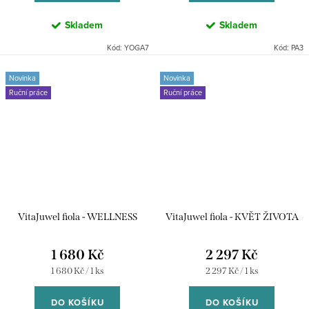
Skladem
Skladem
Kód:
YOGA7
Kód:
PA3
Novinka
Novinka
Ruční práce
Ruční práce
VitaJuwel fiola - WELLNESS
VitaJuwel fiola - KVĚT ŽIVOTA
1 680 Kč
2 297 Kč
Měrná
Měrná
1 680 Kč / 1 ks
2 297 Kč / 1 ks
cena:
cena:
DO KOŠÍKU
DO KOŠÍKU