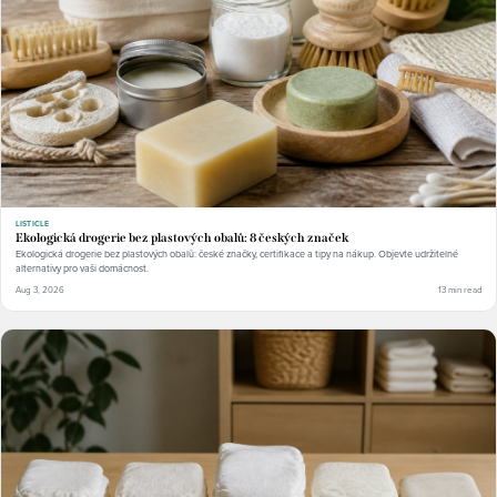
LISTICLE
Ekologická drogerie bez plastových obalů: 8 českých značek
Ekologická drogerie bez plastových obalů: české značky, certifikace a tipy na nákup. Objevte udržitelné
alternativy pro vaši domácnost.
Aug 3, 2026
13 min read