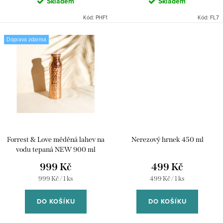
Skladem
Skladem
Kód:
PHF1
Kód:
FL7
Doprava zdarma
Forrest & Love měděná lahev na
Nerezový hrnek 450 ml
vodu tepaná NEW 900 ml
999 Kč
499 Kč
Měrná
Měrná
999 Kč / 1 ks
499 Kč / 1 ks
cena:
cena:
DO KOŠÍKU
DO KOŠÍKU