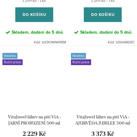
Měrná
Měrná
1 299 Kč / 1 ks
2 269 Kč / 1 ks
cena:
cena:
DO KOŠÍKU
DO KOŠÍKU
Skladem, dodání do 5 dnů
Skladem, dodání do 5 dnů
Kód:
VJCROWNKREM
Kód:
VJVIASRDEC
Novinka
Novinka
Ruční práce
Ruční práce
VitaJuwel láhev na pití ViA -
VitaJuwel láhev na pití ViA -
JARNÍ PROBUZENÍ 500 ml
AJURVÉDA JUBILEE 500 ml
2 229 Kč
3 373 Kč