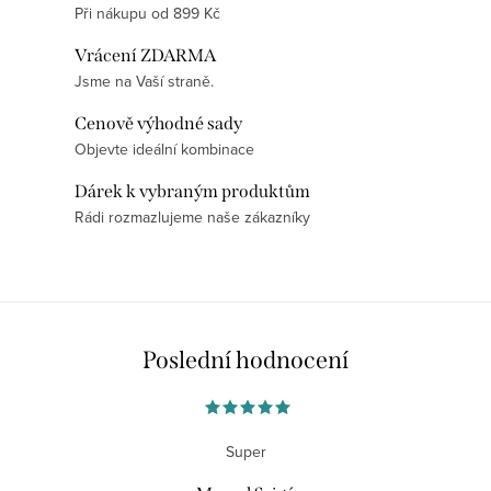
p
k
Při nákupu od 899 Kč
r
o
Vrácení ZDARMA
v
v
Jsme na Vaší straně.
k
á
y
Cenově výhodné sady
n
v
Objevte ideální kombinace
í
ý
Dárek k vybraným produktům
p
Rádi rozmazlujeme naše zákazníky
i
s
u
Poslední hodnocení
Super