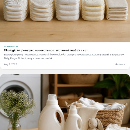
COMPARISON
Ekologické pleny pro novorozence: srovnění značek a cen
Ekologické pleny novorozence: Porovnání ekologických plen pro novorozence: Kolorky, Muumi Baby, Eco by
Naty, Pingo. Složení, ceny a recenze značek.
Aug 2, 2026
14 min read