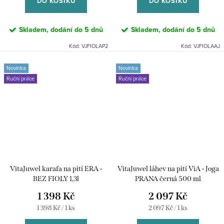
DO KOŠÍKU
DO KOŠÍKU
Skladem, dodání do 5 dnů
Skladem, dodání do 5 dnů
Kód:
VJFIOLAP2
Kód:
VJFIOLAAJ
Novinka
Novinka
Ruční práce
Ruční práce
VitaJuwel karafa na pití ERA -
VitaJuwel láhev na pití ViA - Joga
BEZ FIOLY 1,3l
PRANA černá 500 ml
1 398 Kč
2 097 Kč
Měrná
Měrná
1 398 Kč / 1 ks
2 097 Kč / 1 ks
cena:
cena: