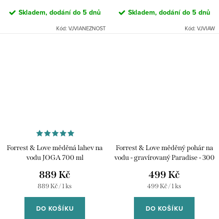
Skladem, dodání do 5 dnů
Skladem, dodání do 5 dnů
Kód:
VJVIANEZNOST
Kód:
VJVIAW
Forrest & Love měděná lahev na
Forrest & Love měděný pohár na
vodu JOGA 700 ml
vodu - gravírovaný Paradise - 300
ml
889 Kč
499 Kč
Měrná
Měrná
889 Kč / 1 ks
499 Kč / 1 ks
cena:
cena:
DO KOŠÍKU
DO KOŠÍKU