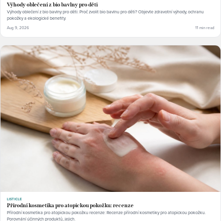
Výhody oblečení z bio bavlny pro děti
Výhody oblečení z bio bavlny pro děti: Proč zvolit bio bavlnu pro děti? Objevte zdravotní výhody, ochranu
pokožky a ekologické benefity.
Aug 9, 2026
11 min read
LISTICLE
Přírodní kosmetika pro atopickou pokožku: recenze
Přírodní kosmetika pro atopickou pokožku recenze: Recenze přírodní kosmetiky pro atopickou pokožku.
Porovnání účinných produktů, jejich.