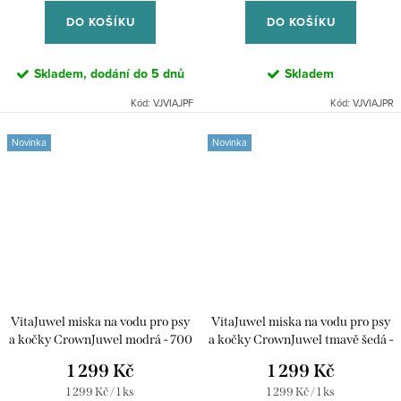
DO KOŠÍKU
DO KOŠÍKU
Skladem, dodání do 5 dnů
Skladem
Kód:
VJVIAJPF
Kód:
VJVIAJPR
Novinka
Novinka
VitaJuwel miska na vodu pro psy
VitaJuwel miska na vodu pro psy
a kočky CrownJuwel modrá - 700
a kočky CrownJuwel tmavě šedá -
ml
700 ml
1 299 Kč
1 299 Kč
Měrná
Měrná
1 299 Kč / 1 ks
1 299 Kč / 1 ks