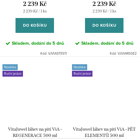
2 239 Kč
2 239 Kč
Měrná
Měrná
2 239 Kč / 1 ks
2 239 Kč / 1 ks
cena:
cena:
DO KOŠÍKU
DO KOŠÍKU
Skladem, dodání do 5 dnů
Skladem, dodání do 5 dnů
Kód:
VJVIASTESTI
Kód:
VJVIAREGE2
Novinka
Novinka
Ruční práce
Ruční práce
VitaJuwel láhev na pití ViA -
VitaJuwel láhev na pití ViA - PĚT
REGENERACE 500 ml
ELEMENTŮ 500 ml