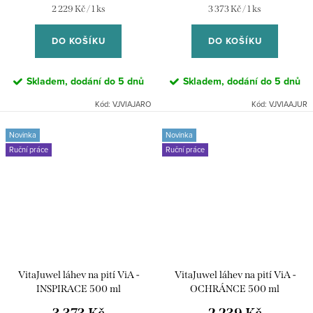
Měrná
Měrná
2 229 Kč / 1 ks
3 373 Kč / 1 ks
cena:
cena:
DO KOŠÍKU
DO KOŠÍKU
Skladem, dodání do 5 dnů
Skladem, dodání do 5 dnů
Kód:
VJVIAJARO
Kód:
VJVIAAJUR
Novinka
Novinka
Ruční práce
Ruční práce
VitaJuwel láhev na pití ViA -
VitaJuwel láhev na pití ViA -
INSPIRACE 500 ml
OCHRÁNCE 500 ml