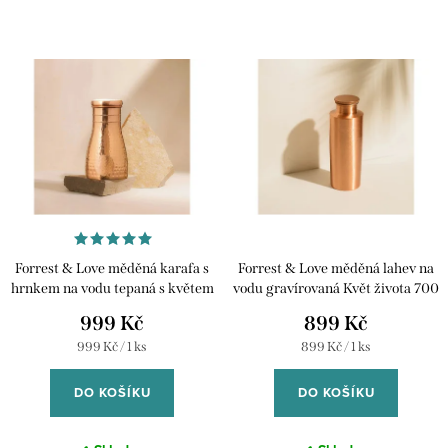
e
Nejlevnější
V
n
ý
Nejdražší
í
p
p
Abecedně
i
r
s
o
p
d
r
u
Forrest & Love měděná karafa s
Forrest & Love měděná lahev na
o
k
hrnkem na vodu tepaná s květem
vodu gravírovaná Květ života 700
d
života 1000 ml
ml
999 Kč
899 Kč
t
u
Měrná
Měrná
999 Kč / 1 ks
899 Kč / 1 ks
ů
cena:
cena:
k
DO KOŠÍKU
DO KOŠÍKU
t
ů