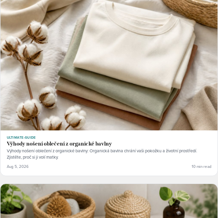
ULTIMATE-GUIDE
Výhody nošení oblečení z organické bavlny
Výhody nošení oblečení z organické bavlny: Organická bavlna chrání vaši pokožku a životní prostředí.
Zjistěte, proč si ji volí matky.
Aug 5, 2026
10 min read