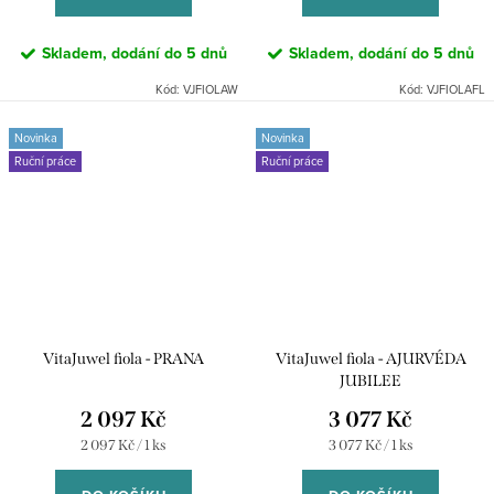
Skladem, dodání do 5 dnů
Skladem, dodání do 5 dnů
Kód:
VJFIOLAW
Kód:
VJFIOLAFL
Novinka
Novinka
Ruční práce
Ruční práce
VitaJuwel fiola - PRANA
VitaJuwel fiola - AJURVÉDA
JUBILEE
2 097 Kč
3 077 Kč
Měrná
Měrná
2 097 Kč / 1 ks
3 077 Kč / 1 ks
cena:
cena: