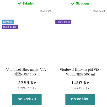
Skladem
Skladem
Kód:
HC9
Kód:
MM4
Novinka
Ruční práce
Ruční práce
VitaJuwel láhev na pití ViA -
VitaJuwel láhev na pití ViA -
NĚŽNOST 500 ml
WELLNESS 500 ml
2 399 Kč
1 497 Kč
Měrná
Měrná
2 399 Kč / 1 ks
1 497 Kč / 1 ks
cena:
cena:
DO KOŠÍKU
DO KOŠÍKU