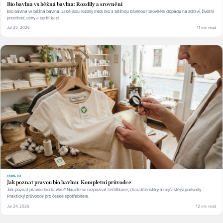
Bio bavlna vs běžná bavlna: Rozdíly a srovnění
Bio bavlna vs běžná bavlna: Jaké jsou rozdíly mezi bio a běžnou bavlnou? Srovnění dopadu na zdraví, životní
prostředí, ceny a certifikací.
Jul 25, 2026
11 min read
HOW-TO
Jak poznat pravou bio bavlnu: Kompletní průvodce
Jak poznat pravou bio bavlnu? Naučte se rozpoznat certifikace, charakteristiky a nejčastější podvody.
Praktický průvodce pro české spotřebitele.
Jul 24, 2026
12 min read