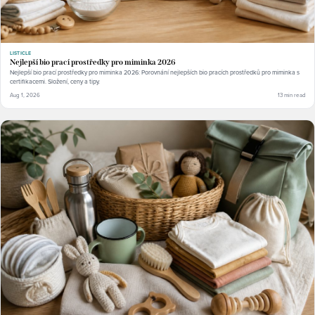
LISTICLE
Nejlepší bio prací prostředky pro miminka 2026
Nejlepší bio prací prostředky pro miminka 2026: Porovnání nejlepších bio pracích prostředků pro miminka s
certifikacemi. Složení, ceny a tipy.
Aug 1, 2026
13 min read