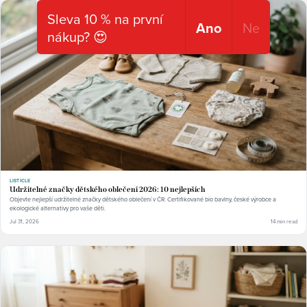
Sleva 10 % na první
Ano
Ne
nákup? 😍
LISTICLE
Udržitelné značky dětského oblečení 2026: 10 nejlepších
Objevte nejlepší udržitelné značky dětského oblečení v ČR. Certifikované bio bavlny, české výrobce a
ekologické alternativy pro vaše děti.
Jul 31, 2026
14 min read