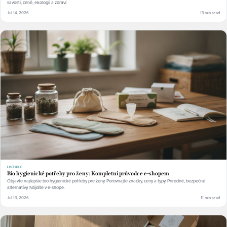
savosti, ceně, ekologii a zdraví.
Jul 14, 2026
13 min read
LISTICLE
Bio hygienické potřeby pro ženy: Kompletní průvodce e-shopem
Objavte najlepšie bio hygienické potřeby pre ženy. Porovnajte značky, ceny a typy. Prírodné, bezpečné
alternatívy. Nájdite v e-shope.
Jul 13, 2026
11 min read