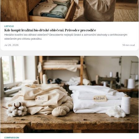
LISTICLE
Kde koupit kvalitní bio dětské oblečení: Průvodce pro rodiče
Hledáte kvalitní bio dětské oblečení? Descoberte nejlepší české a zahraniční obchody s certifikovaným
oblečením pro citlivou pokožku.
Jul 26, 2026
14 min read
COMPARISON