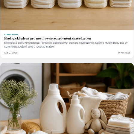
COMPARISON
Ekologické pleny pro novorozence: srovnění značek a cen
Ekologické pleny novorozence: Porovnání ekologických plen pro novorozence: Kolorky, Muumi Baby, Eco by
Naty, Pingo. Složení, ceny a recenze značek.
Aug 2, 2026
14 min read