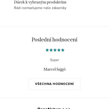
Dárek k vybraným produktům
Rádi rozmazlujeme naše zákazníky
Poslední hodnocení
Super
Marcel Sajgó
VŠECHNA HODNOCENÍ
Z