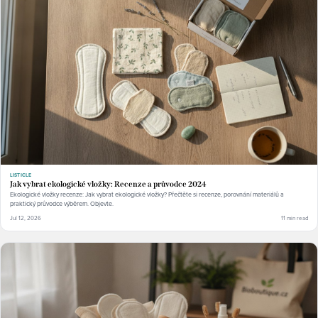
LISTICLE
Jak vybrat ekologické vložky: Recenze a průvodce 2024
Ekologické vložky recenze: Jak vybrat ekologické vložky? Přečtěte si recenze, porovnání materiálů a
praktický průvodce výběrem. Objevte.
Jul 12, 2026
11 min read