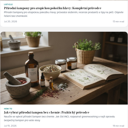
LISTICLE
Přírodní šampony pro atopickou pokožku hlavy: Kompletní průvodce
Přírodní šampony pro atopickou pokožku hlavy: průvodce složením, recenze produktů a tipy na péči. Objevte
řešení bez chemikálií.
Jul 20, 2026
13 min read
HOW-TO
Jak vybrat přírodní šampon bez chemie: Praktický průvodce
Naučte se vybrat přírodní šampon bez chemie. Jak číst INCI, rozpoznat greenwashing a najít opravdu
bezpečný šampon pro vaše vlasy.
Jul 19, 2026
14 min read