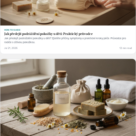
HOW-TO GUIDE
Jak předejít podráždění pokožky u dětí: Praktický průvodce
Jak předejít podráždění pokožky u dětí? Zjistěte příčiny, symptomy a praktické kroky péče. Průvodce pro
rodiče s citlivou pokožkou.
Jul 21, 2026
12 min read