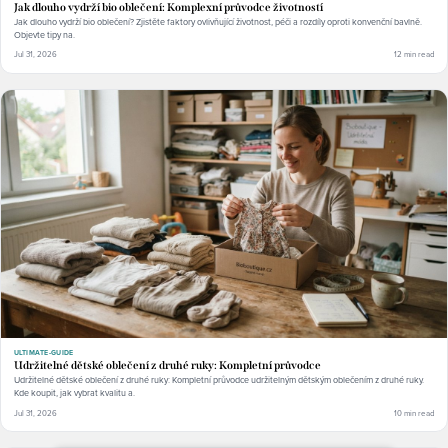
Jak dlouho vydrží bio oblečení: Komplexní průvodce životností
Jak dlouho vydrží bio oblečení? Zjistěte faktory ovlivňující životnost, péči a rozdíly oproti konvenční bavlně.
Objevte tipy na.
Jul 31, 2026
12 min read
ULTIMATE-GUIDE
Udržitelné dětské oblečení z druhé ruky: Kompletní průvodce
Udržitelné dětské oblečení z druhé ruky: Kompletní průvodce udržitelným dětským oblečením z druhé ruky.
Kde koupit, jak vybrat kvalitu a.
Jul 31, 2026
10 min read