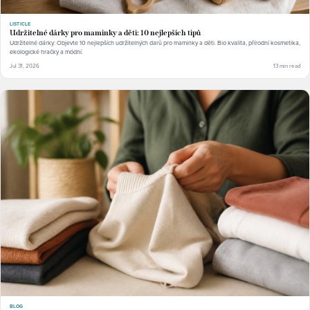
LISTICLE
Udržitelné dárky pro maminky a děti: 10 nejlepších tipů
Udržitelné dárky: Objevte 10 nejlepších udržitelných darů pro maminky a děti. Bio kvalita, přírodní kosmetika,
ekologické hračky a módní.
Jul 31, 2026
13 min read
BLOG