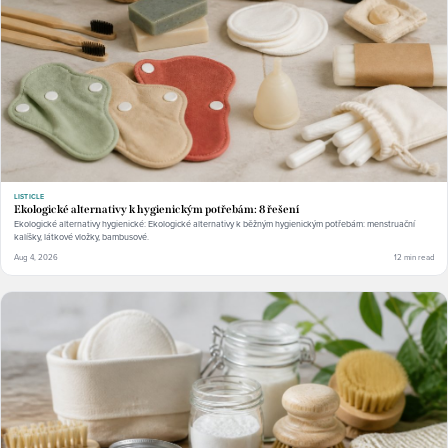
LISTICLE
Ekologické alternativy k hygienickým potřebám: 8 řešení
Ekologické alternativy hygienické: Ekologické alternativy k běžným hygienickým potřebám: menstruační
kalíšky, látkové vložky, bambusové.
Aug 4, 2026
12 min read