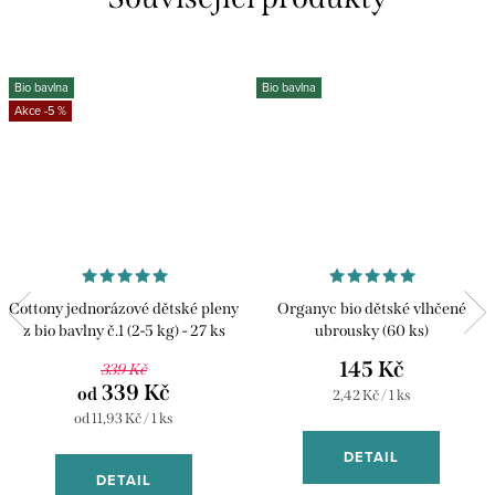
Bio bavlna
Bio bavlna
-5 %
Cottony jednorázové dětské pleny
Organyc bio dětské vlhčené
z bio bavlny č.1 (2-5 kg) - 27 ks
ubrousky (60 ks)
145 Kč
339 Kč
339 Kč
od
Měrná
2,42 Kč / 1 ks
cena:
Měrná
od 11,93 Kč / 1 ks
cena:
DETAIL
DETAIL