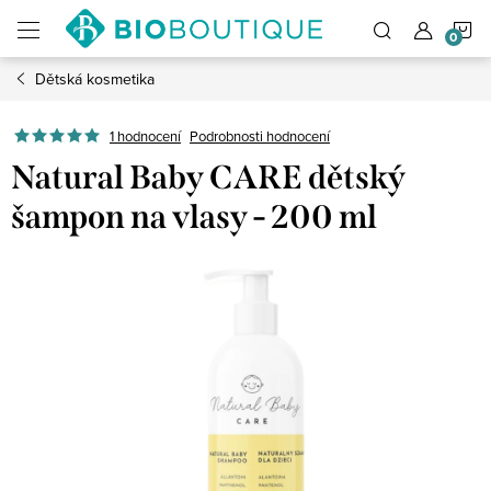
Přejít
N
na
obsah
Dětská kosmetika
K
1 hodnocení
Podrobnosti hodnocení
Natural Baby CARE dětský
šampon na vlasy - 200 ml