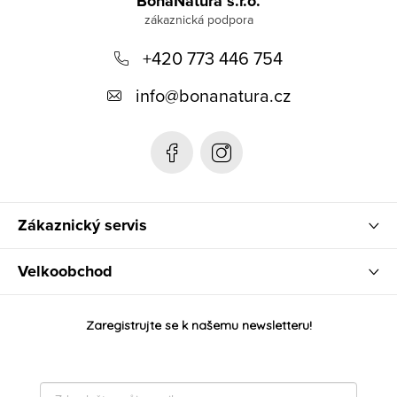
á
BonaNatura s.r.o.
p
+420 773 446 754
a
t
info
@
bonanatura.cz
í
Zákaznický servis
Velkoobchod
Zaregistrujte se k našemu newsletteru!