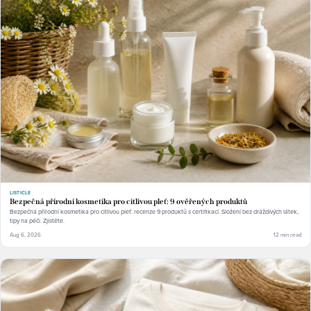
LISTICLE
Bezpečná přírodní kosmetika pro citlivou pleť: 9 ověřených produktů
Bezpečná přírodní kosmetika pro citlivou pleť: recenze 9 produktů s certifikací. Složení bez dráždivých látek,
tipy na péči. Zjistěte.
Aug 6, 2026
12 min read