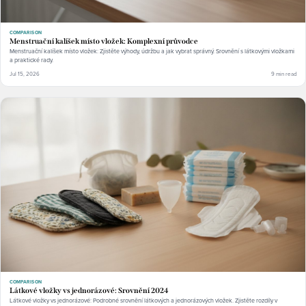
COMPARISON
Menstruační kalíšek místo vložek: Komplexní průvodce
Menstruační kalíšek místo vložek: Zjistěte výhody, údržbu a jak vybrat správný. Srovnění s látkovými vložkami
a praktické rady.
Jul 15, 2026
9 min read
COMPARISON
Látkové vložky vs jednorázové: Srovnění 2024
Látkové vložky vs jednorázové: Podrobné srovnění látkových a jednorázových vložek. Zjistěte rozdíly v