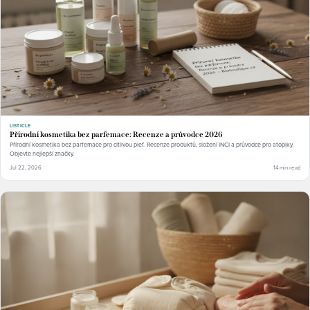
LISTICLE
Přírodní kosmetika bez parfemace: Recenze a průvodce 2026
Přírodní kosmetika bez parfemace pro citlivou pleť. Recenze produktů, složení INCI a průvodce pro atopiky.
Objevte nejlepší značky.
Jul 22, 2026
14 min read