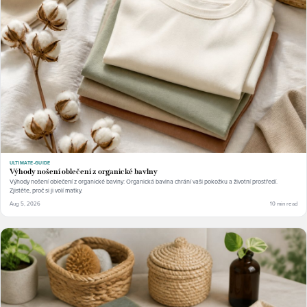
ULTIMATE-GUIDE
Výhody nošení oblečení z organické bavlny
Výhody nošení oblečení z organické bavlny: Organická bavlna chrání vaši pokožku a životní prostředí.
Zjistěte, proč si ji volí matky.
Aug 5, 2026
10 min read