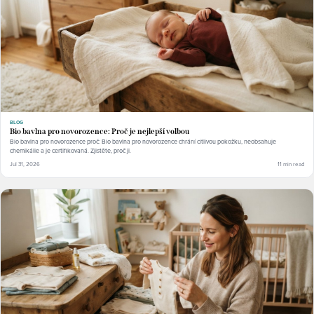
BLOG
Bio bavlna pro novorozence: Proč je nejlepší volbou
Bio bavlna pro novorozence proč: Bio bavlna pro novorozence chrání citlivou pokožku, neobsahuje
chemikálie a je certifikovaná. Zjistěte, proč ji.
Jul 31, 2026
11 min read