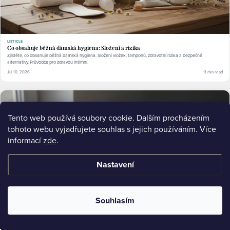
LISTICLE
Co obsahuje běžná dámská hygiena: Složení a rizika
Zjistěte, co obsahuje běžná dámská hygiena. Složení vložek, tamponů, zdravotní rizika a bezpečné
alternativy. Průvodce pro zdravou intimní.
Jul 10, 2026
11 min read
Tento web používá soubory cookie. Dalším procházením
tohoto webu vyjadřujete souhlas s jejich používáním. Více
informací
zde
.
Nastavení
Souhlasím
ULTIMATE-GUIDE