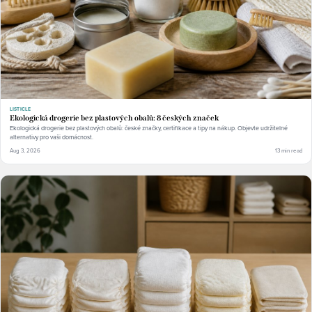
LISTICLE
Ekologická drogerie bez plastových obalů: 8 českých značek
Ekologická drogerie bez plastových obalů: české značky, certifikace a tipy na nákup. Objevte udržitelné
alternativy pro vaši domácnost.
Aug 3, 2026
13 min read