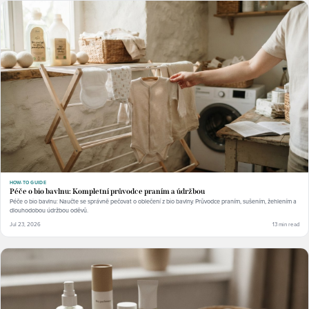
HOW-TO GUIDE
Péče o bio bavlnu: Kompletní průvodce praním a údržbou
Péče o bio bavlnu: Naučte se správně pečovat o oblečení z bio bavlny. Průvodce praním, sušením, žehlením a
dlouhodobou údržbou oděvů.
Jul 23, 2026
13 min read