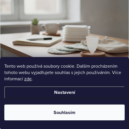
Tento web používá soubory cookie. Dalším procházením
tohoto webu vyjadřujete souhlas s jejich používáním. Více
COMPARISON
informací
zde
.
Menstruační kalíšek místo vložek: Komplexní průvodce
Menstruační kalíšek místo vložek: Zjistěte výhody, údržbu a jak vybrat správný. Srovnění s látkovými vložkami
a praktické rady.
Nastavení
Jul 15, 2026
9 min read
Souhlasím