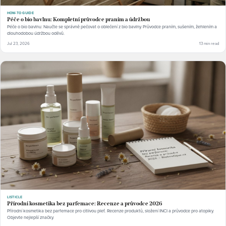
HOW-TO GUIDE
Péče o bio bavlnu: Kompletní průvodce praním a údržbou
Péče o bio bavlnu: Naučte se správně pečovat o oblečení z bio bavlny. Průvodce praním, sušením, žehlením a
dlouhodobou údržbou oděvů.
Jul 23, 2026
13 min read
LISTICLE
Přírodní kosmetika bez parfemace: Recenze a průvodce 2026
Přírodní kosmetika bez parfemace pro citlivou pleť. Recenze produktů, složení INCI a průvodce pro atopiky.
Objevte nejlepší značky.