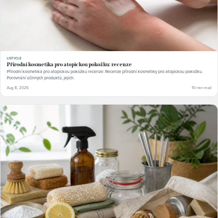
LISTICLE
Přírodní kosmetika pro atopickou pokožku: recenze
Přírodní kosmetika pro atopickou pokožku recenze: Recenze přírodní kosmetiky pro atopickou pokožku.
Porovnání účinných produktů, jejich.
Aug 8, 2026
10 min read