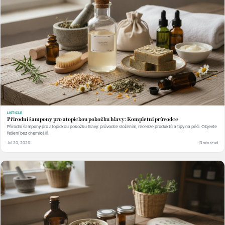
LISTICLE
Přírodní šampony pro atopickou pokožku hlavy: Kompletní průvodce
Přírodní šampony pro atopickou pokožku hlavy: průvodce složením, recenze produktů a tipy na péči. Objevte
řešení bez chemikálií.
Jul 20, 2026
13 min read