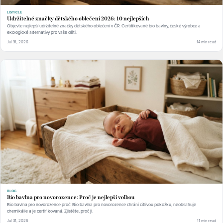
LISTICLE
Udržitelné značky dětského oblečení 2026: 10 nejlepších
Objevte nejlepší udržitelné značky dětského oblečení v ČR. Certifikované bio bavlny, české výrobce a
ekologické alternativy pro vaše děti.
Jul 31, 2026
14 min read
BLOG
Bio bavlna pro novorozence: Proč je nejlepší volbou
Bio bavlna pro novorozence proč: Bio bavlna pro novorozence chrání citlivou pokožku, neobsahuje
chemikálie a je certifikovaná. Zjistěte, proč ji.
Jul 31, 2026
11 min read