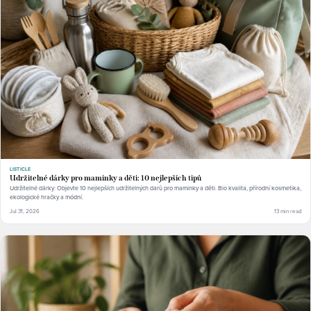
LISTICLE
Udržitelné dárky pro maminky a děti: 10 nejlepších tipů
Udržitelné dárky: Objevte 10 nejlepších udržitelných darů pro maminky a děti. Bio kvalita, přírodní kosmetika,
ekologické hračky a módní.
Jul 31, 2026
13 min read