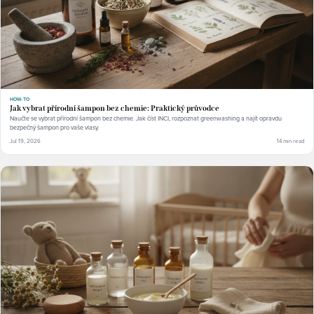
HOW-TO
Jak vybrat přírodní šampon bez chemie: Praktický průvodce
Naučte se vybrat přírodní šampon bez chemie. Jak číst INCI, rozpoznat greenwashing a najít opravdu
bezpečný šampon pro vaše vlasy.
Jul 19, 2026
14 min read