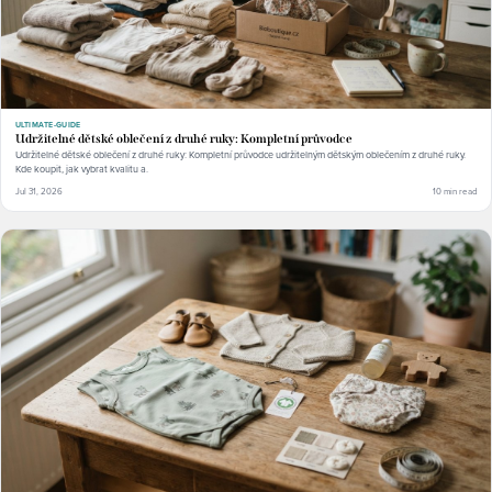
ULTIMATE-GUIDE
Udržitelné dětské oblečení z druhé ruky: Kompletní průvodce
Udržitelné dětské oblečení z druhé ruky: Kompletní průvodce udržitelným dětským oblečením z druhé ruky.
Kde koupit, jak vybrat kvalitu a.
Jul 31, 2026
10 min read