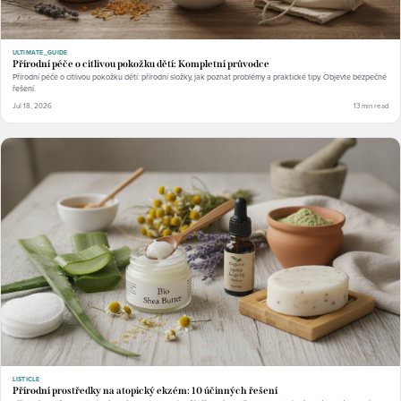
ULTIMATE_GUIDE
Přírodní péče o citlivou pokožku dětí: Kompletní průvodce
Přírodní péče o citlivou pokožku dětí: přírodní složky, jak poznat problémy a praktické tipy. Objevte bezpečné
řešení.
Jul 18, 2026
13 min read
LISTICLE
Přírodní prostředky na atopický ekzém: 10 účinných řešení