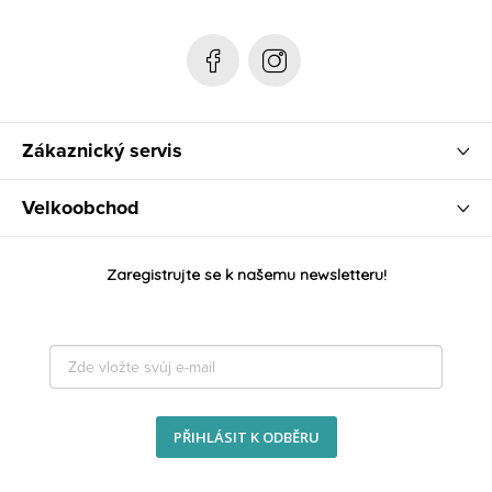
í
Zákaznický servis
Velkoobchod
Zaregistrujte se k našemu newsletteru!
PŘIHLÁSIT K ODBĚRU