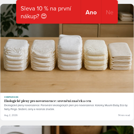
Sleva 10 % na první
Ano
Ne
nákup? 😍
COMPARISON
Ekologické pleny pro novorozence: srovnění značek a cen
Ekologické pleny novorozence: Porovnání ekologických plen pro novorozence: Kolorky, Muumi Baby, Eco by
Naty, Pingo. Složení, ceny a recenze značek.
Aug 2, 2026
14 min read