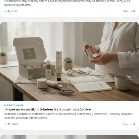
Přírodní prostředky atopický ekzém: Objevte nejlepší přírodní prostředky na atopický ekzém. Krémy, oleje,
bylinky a tipy pro děti i.
Jul 17, 2026
13 min read
ULTIMATE_GUIDE
Bezpečná kosmetika v těhotenství: Kompletní průvodce
Bezpečná kosmetika těhotenství: Objevte, která kosmetika je bezpečná v těhotenství. Podrobný průvodce
složkami, přírodními alternativami a.
Jul 16, 2026
11 min read