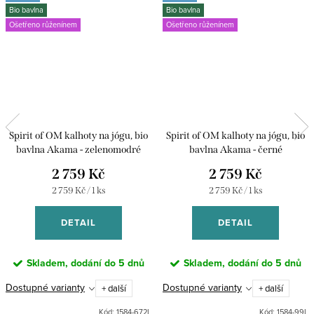
Bio bavlna
Bio bavlna
Ošetřeno růženínem
Ošetřeno růženínem
Spirit of OM kalhoty na jógu, bio
Spirit of OM kalhoty na jógu, bio
bavlna Akama - zelenomodré
bavlna Akama - černé
2 759 Kč
2 759 Kč
Měrná
Měrná
2 759 Kč / 1 ks
2 759 Kč / 1 ks
cena:
cena:
DETAIL
DETAIL
Skladem, dodání do 5 dnů
Skladem, dodání do 5 dnů
Dostupné varianty
Dostupné varianty
+ další
+ další
Kód:
1584-672L
Kód:
1584-99L