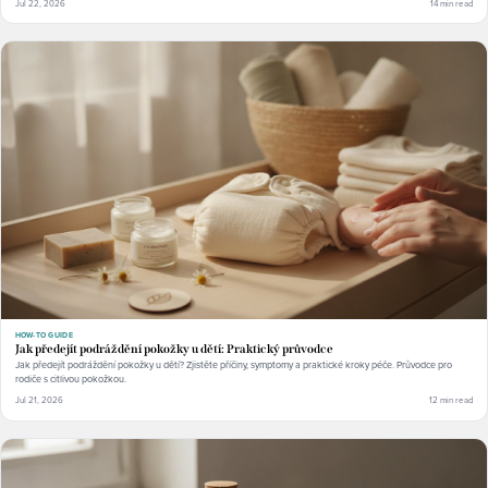
Jul 22, 2026
14 min read
HOW-TO GUIDE
Jak předejít podráždění pokožky u dětí: Praktický průvodce
Jak předejít podráždění pokožky u dětí? Zjistěte příčiny, symptomy a praktické kroky péče. Průvodce pro
rodiče s citlivou pokožkou.
Jul 21, 2026
12 min read