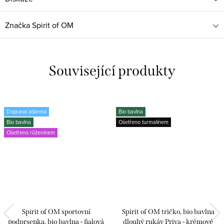
Značka
Spirit of OM
Související produkty
Doprava zdarma
Bio bavlna
Bio bavlna
Ošetřeno turmalínem
Ošetřeno růženínem
Spirit of OM sportovní
Spirit of OM tričko, bio bavlna
podprsenka, bio bavlna - fialová
dlouhý rukáv Priya - krémové