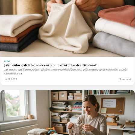
BLOG
Jak dlouho vydrží bio oblečení: Komplexní průvodce životností
Jak dlouho vydrží bio oblečení? Zjistěte faktory ovlivňující životnost, péči a rozdíly oproti konvenční bavlně.
Objevte tipy na.
Jul 31, 2026
12 min read