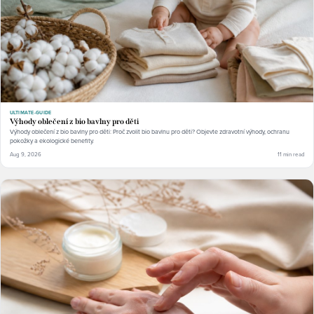
ULTIMATE-GUIDE
Výhody oblečení z bio bavlny pro děti
Výhody oblečení z bio bavlny pro děti: Proč zvolit bio bavlnu pro děti? Objevte zdravotní výhody, ochranu
pokožky a ekologické benefity.
Aug 9, 2026
11 min read