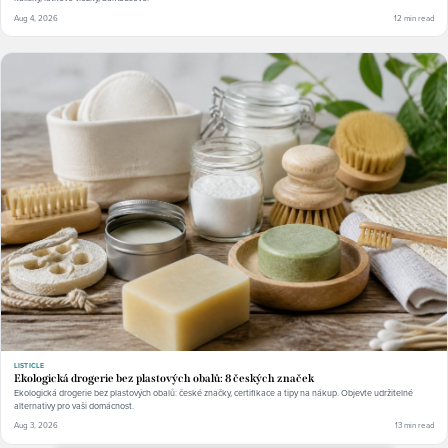
Aug 4, 2026
12 min read
LISTICLE
Ekologická drogerie bez plastových obalů: 8 českých značek
Ekologická drogerie bez plastových obalů: české značky, certifikace a tipy na nákup. Objevte udržitelné
alternativy pro vaši domácnost.
Aug 3, 2026
13 min read