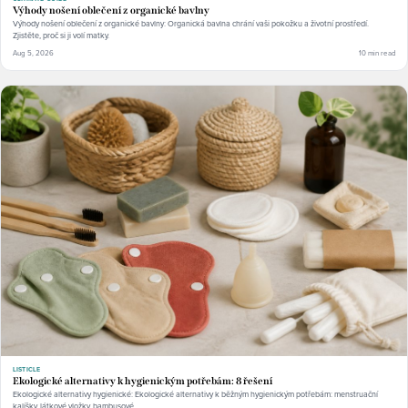
Výhody nošení oblečení z organické bavlny
Výhody nošení oblečení z organické bavlny: Organická bavlna chrání vaši pokožku a životní prostředí.
Zjistěte, proč si ji volí matky.
Aug 5, 2026
10 min read
LISTICLE
Ekologické alternativy k hygienickým potřebám: 8 řešení
Ekologické alternativy hygienické: Ekologické alternativy k běžným hygienickým potřebám: menstruační
kalíšky, látkové vložky, bambusové.