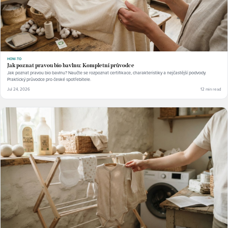
HOW-TO
Jak poznat pravou bio bavlnu: Kompletní průvodce
Jak poznat pravou bio bavlnu? Naučte se rozpoznat certifikace, charakteristiky a nejčastější podvody.
Praktický průvodce pro české spotřebitele.
Jul 24, 2026
12 min read