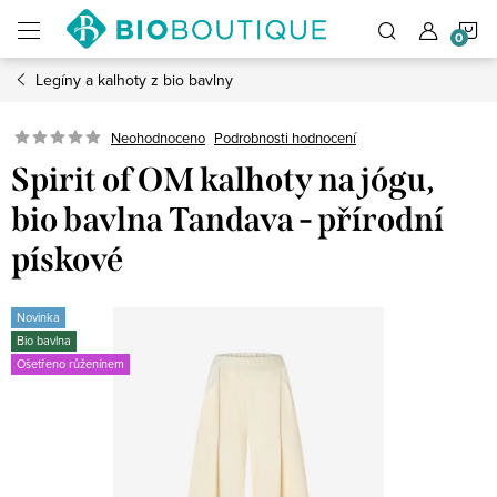
Přejít
N
na
obsah
Legíny a kalhoty z bio bavlny
K
Neohodnoceno
Podrobnosti hodnocení
Spirit of OM kalhoty na jógu,
bio bavlna Tandava - přírodní
pískové
Novinka
Bio bavlna
Ošetřeno růženínem