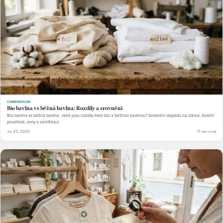
COMPARISON
Bio bavlna vs běžná bavlna: Rozdíly a srovnění
Bio bavlna vs běžná bavlna: Jaké jsou rozdíly mezi bio a běžnou bavlnou? Srovnění dopadu na zdraví, životní
prostředí, ceny a certifikací.
Jul 25, 2026
11 min read