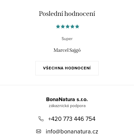
Poslední hodnocení
Super
Marcel Sajgó
VŠECHNA HODNOCENÍ
Z
á
BonaNatura s.r.o.
p
+420 773 446 754
a
t
info
@
bonanatura.cz