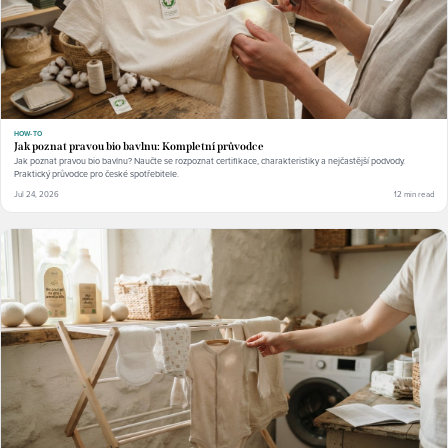
HOW-TO
Jak poznat pravou bio bavlnu: Kompletní průvodce
Jak poznat pravou bio bavlnu? Naučte se rozpoznat certifikace, charakteristiky a nejčastější podvody.
Praktický průvodce pro české spotřebitele.
Jul 24, 2026
12 min read