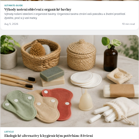
ULTIMATE-GUIDE
Výhody nošení oblečení z organické bavlny
Výhody nošení oblečení z organické bavlny: Organická bavlna chrání vaši pokožku a životní prostředí.
Zjistěte, proč si ji volí matky.
Aug 5, 2026
10 min read
LISTICLE
Ekologické alternativy k hygienickým potřebám: 8 řešení