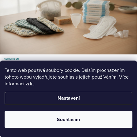
COMPARISON
Látkové vložky vs jednorázové: Srovnění 2024
Látkové vložky vs jednorázové: Podrobné srovnění látkových a jednorázových vložek. Zjistěte rozdíly v
Tento web používá soubory cookie. Dalším procházením
savosti, ceně, ekologii a zdraví.
tohoto webu vyjadřujete souhlas s jejich používáním. Více
Jul 14, 2026
13 min read
informací
zde
.
Nastavení
Souhlasím