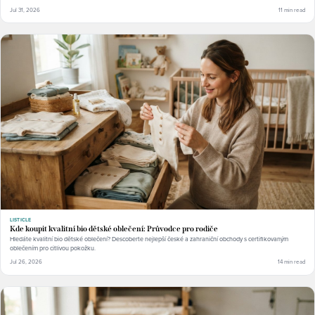
Jul 31, 2026
11 min read
LISTICLE
Kde koupit kvalitní bio dětské oblečení: Průvodce pro rodiče
Hledáte kvalitní bio dětské oblečení? Descoberte nejlepší české a zahraniční obchody s certifikovaným
oblečením pro citlivou pokožku.
Jul 26, 2026
14 min read