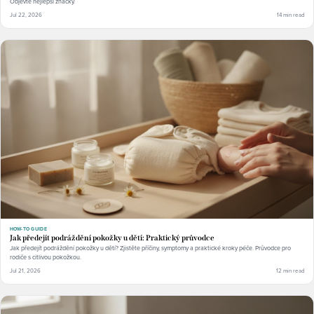
Objevte nejlepší značky.
Jul 22, 2026
14 min read
HOW-TO GUIDE
Jak předejít podráždění pokožky u dětí: Praktický průvodce
Jak předejít podráždění pokožky u dětí? Zjistěte příčiny, symptomy a praktické kroky péče. Průvodce pro
rodiče s citlivou pokožkou.
Jul 21, 2026
12 min read