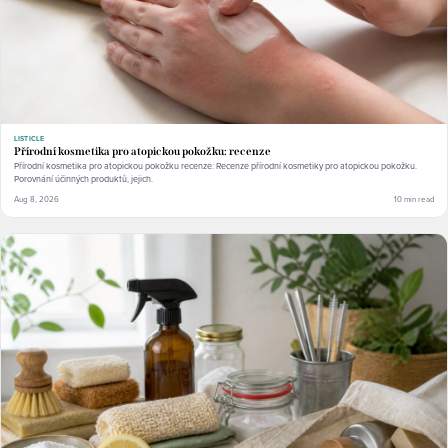
LISTICLE
Přírodní kosmetika pro atopickou pokožku: recenze
Přírodní kosmetika pro atopickou pokožku recenze: Recenze přírodní kosmetiky pro atopickou pokožku.
Porovnání účinných produktů, jejich.
Aug 8, 2026
10 min read