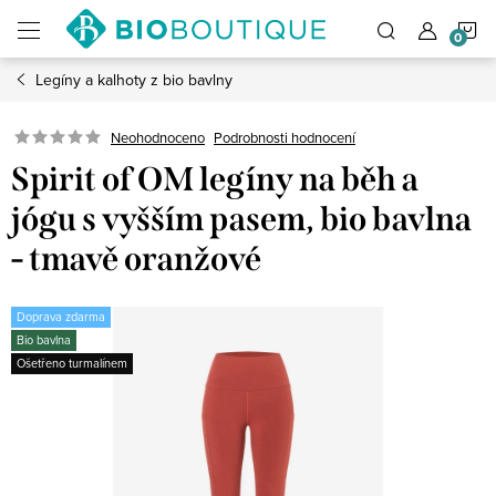
Přejít
N
na
obsah
Legíny a kalhoty z bio bavlny
K
Neohodnoceno
Podrobnosti hodnocení
Spirit of OM legíny na běh a
jógu s vyšším pasem, bio bavlna
- tmavě oranžové
Doprava zdarma
Bio bavlna
Ošetřeno turmalínem