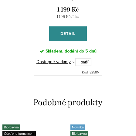
1 199 Kč
Měrná
1 199 Kč / 1 ks
cena:
DETAIL
Skladem, dodání do 5 dnů
Dostupné varianty
+ další
Kód:
8258M
Bio bavlna
Novinka
Ošetřeno turmalínem
Bio bavlna