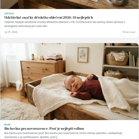
LISTICLE
Udržitelné značky dětského oblečení 2026: 10 nejlepších
Objevte nejlepší udržitelné značky dětského oblečení v ČR. Certifikované bio bavlny, české výrobce a
ekologické alternativy pro vaše děti.
Jul 31, 2026
14 min read
BLOG
Bio bavlna pro novorozence: Proč je nejlepší volbou
Bio bavlna pro novorozence proč: Bio bavlna pro novorozence chrání citlivou pokožku, neobsahuje
chemikálie a je certifikovaná. Zjistěte, proč ji.