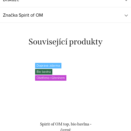
Značka
Spirit of OM
Související produkty
Doprava zdarma
Bio bavlna
Ošetřeno růženínem
Spirit of OM top, bio bavlna -
černý