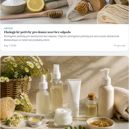
LISTICLE
Ekologické potřeby pro domácnost bez odpadu
Ekologické potřeby pro domácnost bez odpadu: Objevte ekologické potřeby pro zero waste domácnost.
Bioboutique.cz nabízí bio produkty, které.
Aug 7, 2026
11 min read