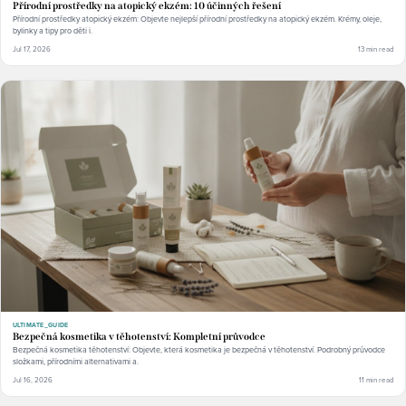
Přírodní prostředky na atopický ekzém: 10 účinných řešení
Přírodní prostředky atopický ekzém: Objevte nejlepší přírodní prostředky na atopický ekzém. Krémy, oleje,
bylinky a tipy pro děti i.
Jul 17, 2026
13 min read
ULTIMATE_GUIDE
Bezpečná kosmetika v těhotenství: Kompletní průvodce
Bezpečná kosmetika těhotenství: Objevte, která kosmetika je bezpečná v těhotenství. Podrobný průvodce
složkami, přírodními alternativami a.
Jul 16, 2026
11 min read