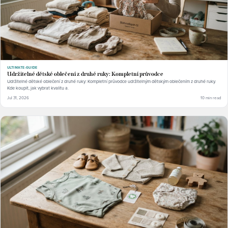
ULTIMATE-GUIDE
Udržitelné dětské oblečení z druhé ruky: Kompletní průvodce
Udržitelné dětské oblečení z druhé ruky: Kompletní průvodce udržitelným dětským oblečením z druhé ruky.
Kde koupit, jak vybrat kvalitu a.
Jul 31, 2026
10 min read