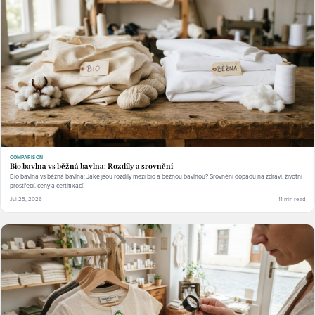
COMPARISON
Bio bavlna vs běžná bavlna: Rozdíly a srovnění
Bio bavlna vs běžná bavlna: Jaké jsou rozdíly mezi bio a běžnou bavlnou? Srovnění dopadu na zdraví, životní
prostředí, ceny a certifikací.
Jul 25, 2026
11 min read