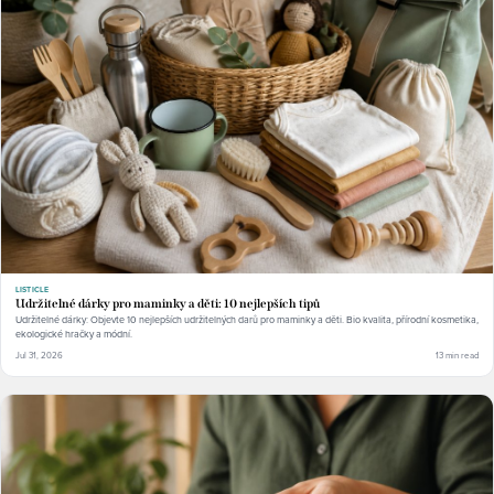
LISTICLE
Udržitelné dárky pro maminky a děti: 10 nejlepších tipů
Udržitelné dárky: Objevte 10 nejlepších udržitelných darů pro maminky a děti. Bio kvalita, přírodní kosmetika,
ekologické hračky a módní.
Jul 31, 2026
13 min read