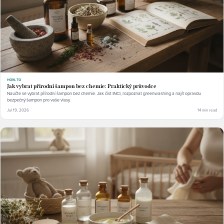
HOW-TO
Jak vybrat přírodní šampon bez chemie: Praktický průvodce
Naučte se vybrat přírodní šampon bez chemie. Jak číst INCI, rozpoznat greenwashing a najít opravdu
bezpečný šampon pro vaše vlasy.
Jul 19, 2026
14 min read