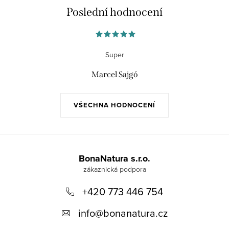
Poslední hodnocení
Super
Marcel Sajgó
VŠECHNA HODNOCENÍ
Z
á
BonaNatura s.r.o.
p
+420 773 446 754
a
t
info
@
bonanatura.cz
í