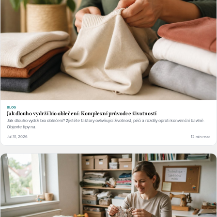
BLOG
Jak dlouho vydrží bio oblečení: Komplexní průvodce životností
Jak dlouho vydrží bio oblečení? Zjistěte faktory ovlivňující životnost, péči a rozdíly oproti konvenční bavlně.
Objevte tipy na.
Jul 31, 2026
12 min read