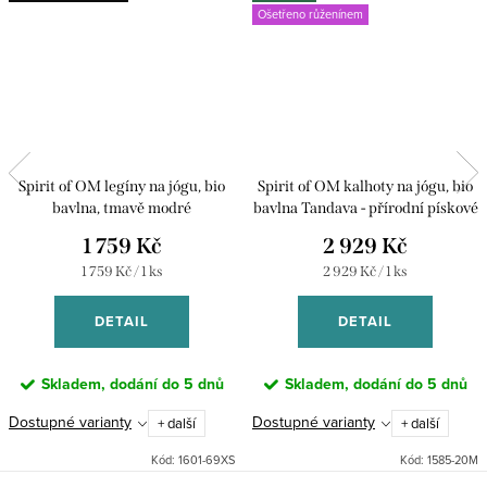
Ošetřeno růženínem
Spirit of OM legíny na jógu, bio
Spirit of OM kalhoty na jógu, bio
bavlna, tmavě modré
bavlna Tandava - přírodní pískové
1 759 Kč
2 929 Kč
Měrná
Měrná
1 759 Kč / 1 ks
2 929 Kč / 1 ks
cena:
cena:
DETAIL
DETAIL
Skladem, dodání do 5 dnů
Skladem, dodání do 5 dnů
Dostupné varianty
Dostupné varianty
+ další
+ další
Kód:
1601-69XS
Kód:
1585-20M