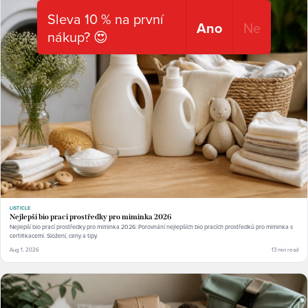
Sleva 10 % na první
Ano
Ne
nákup? 😍
LISTICLE
Nejlepší bio prací prostředky pro miminka 2026
Nejlepší bio prací prostředky pro miminka 2026: Porovnání nejlepších bio pracích prostředků pro miminka s
certifikacemi. Složení, ceny a tipy.
Aug 1, 2026
13 min read