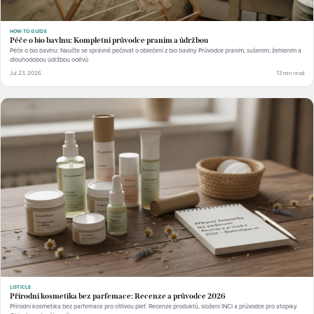
HOW-TO GUIDE
Péče o bio bavlnu: Kompletní průvodce praním a údržbou
Péče o bio bavlnu: Naučte se správně pečovat o oblečení z bio bavlny. Průvodce praním, sušením, žehlením a
dlouhodobou údržbou oděvů.
Jul 23, 2026
13 min read
LISTICLE
Přírodní kosmetika bez parfemace: Recenze a průvodce 2026
Přírodní kosmetika bez parfemace pro citlivou pleť. Recenze produktů, složení INCI a průvodce pro atopiky.