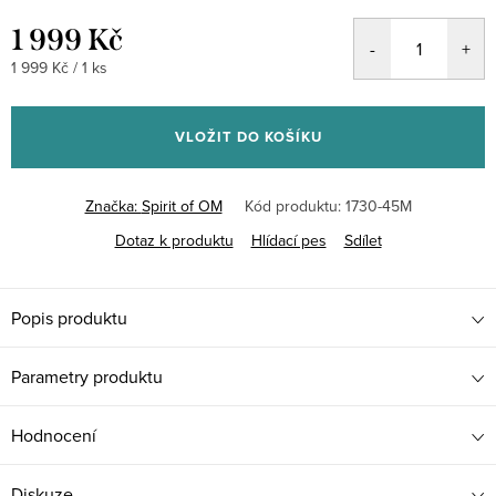
1 999 Kč
Měrná
1 999 Kč / 1 ks
cena:
VLOŽIT DO KOŠÍKU
Značka:
Spirit of OM
Kód produktu:
1730-45M
Dotaz k produktu
Hlídací pes
Sdílet
Popis produktu
Parametry produktu
Hodnocení
Diskuze