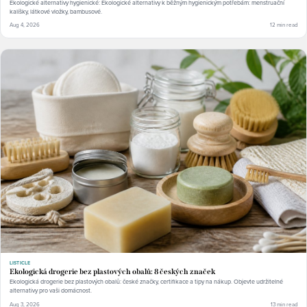
Ekologické alternativy hygienické: Ekologické alternativy k běžným hygienickým potřebám: menstruační
kalíšky, látkové vložky, bambusové.
Aug 4, 2026
12 min read
LISTICLE
Ekologická drogerie bez plastových obalů: 8 českých značek
Ekologická drogerie bez plastových obalů: české značky, certifikace a tipy na nákup. Objevte udržitelné
alternativy pro vaši domácnost.
Aug 3, 2026
13 min read