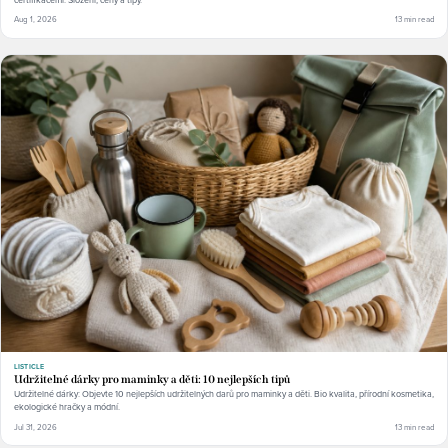
Aug 1, 2026
13 min read
LISTICLE
Udržitelné dárky pro maminky a děti: 10 nejlepších tipů
Udržitelné dárky: Objevte 10 nejlepších udržitelných darů pro maminky a děti. Bio kvalita, přírodní kosmetika,
ekologické hračky a módní.
Jul 31, 2026
13 min read