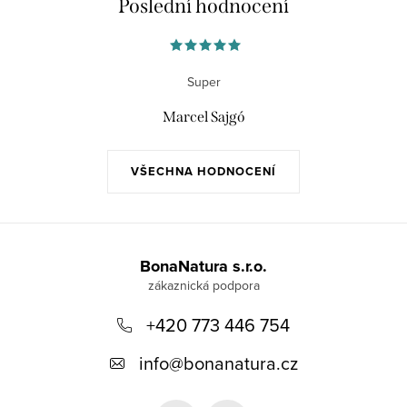
Poslední hodnocení
Super
Marcel Sajgó
VŠECHNA HODNOCENÍ
Z
á
BonaNatura s.r.o.
p
+420 773 446 754
a
t
info
@
bonanatura.cz
í