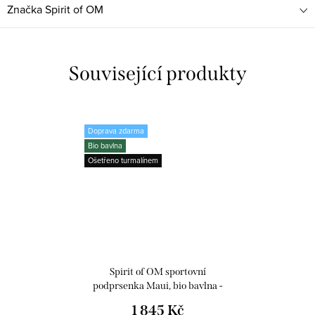
Značka
Spirit of OM
Související produkty
Doprava zdarma
Bio bavlna
Ošetřeno turmalínem
Spirit of OM sportovní
podprsenka Maui, bio bavlna -
černá
1 845 Kč