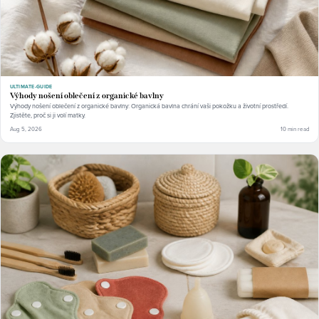
ULTIMATE-GUIDE
Výhody nošení oblečení z organické bavlny
Výhody nošení oblečení z organické bavlny: Organická bavlna chrání vaši pokožku a životní prostředí.
Zjistěte, proč si ji volí matky.
Aug 5, 2026
10 min read