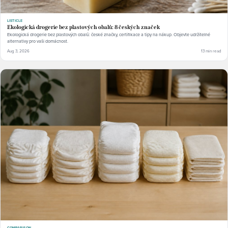
LISTICLE
Ekologická drogerie bez plastových obalů: 8 českých značek
Ekologická drogerie bez plastových obalů: české značky, certifikace a tipy na nákup. Objevte udržitelné
alternativy pro vaši domácnost.
Aug 3, 2026
13 min read
COMPARISON