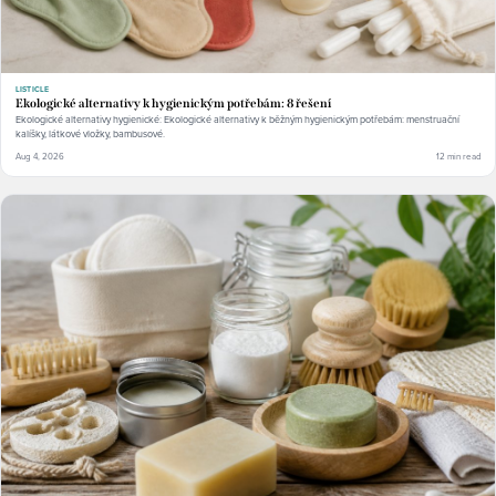
LISTICLE
Ekologické alternativy k hygienickým potřebám: 8 řešení
Ekologické alternativy hygienické: Ekologické alternativy k běžným hygienickým potřebám: menstruační
kalíšky, látkové vložky, bambusové.
Aug 4, 2026
12 min read