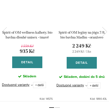
Spirit of OM wellness kalhoty, bio
Spirit of OM legíny na jógu 7/8,
bavlna dlouhé unisex - tmavě
bio bavlna Madhu - oranžovo
fialové
růžové
2 249 Kč
1 559 Kč
935 Kč
Měrná
2 249 Kč / 1 ks
cena:
DETAIL
DETAIL
Skladem
Skladem, dodání do 5 dnů
Dostupné varianty
Dostupné varianty
+ další
+ další
Kód:
1457S
Kód:
1890-43L