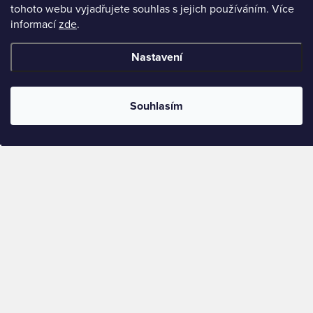
tohoto webu vyjadřujete souhlas s jejich používáním. Více
informací
zde
.
Nastavení
Souhlasím
ULTIMATE-GUIDE
Udržitelné dětské oblečení z druhé ruky: Kompletní průvodce
Udržitelné dětské oblečení z druhé ruky: Kompletní průvodce udržitelným dětským oblečením z druhé ruky.
Kde koupit, jak vybrat kvalitu a.
Jul 31, 2026
10 min read