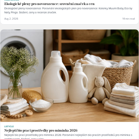
Ekologické pleny pro novorozence: srovnění značek a cen
Ekologické pleny novorozence: Porovnání ekologických plen pro novorozence: Kolorky, Muumi Baby, Eco by
Naty, Pingo. Složení, ceny a recenze značek.
Aug 2, 2026
14 min read
LISTICLE
Nejlepší bio prací prostředky pro miminka 2026
Nejlepší bio prací prostředky pro miminka 2026: Porovnání nejlepších bio pracích prostředků pro miminka s
certifikacemi. Složení, ceny a tipy.