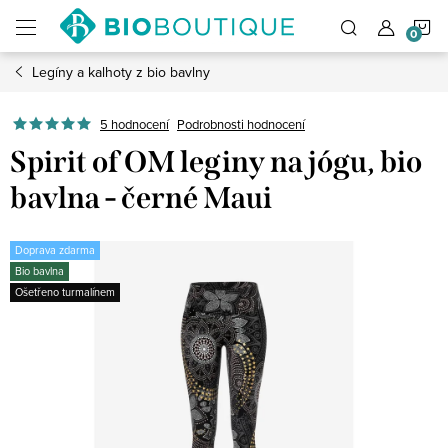
Přejít
N
na
obsah
Legíny a kalhoty z bio bavlny
K
5 hodnocení
Podrobnosti hodnocení
Spirit of OM leginy na jógu, bio
bavlna - černé Maui
Doprava zdarma
Bio bavlna
Ošetřeno turmalínem