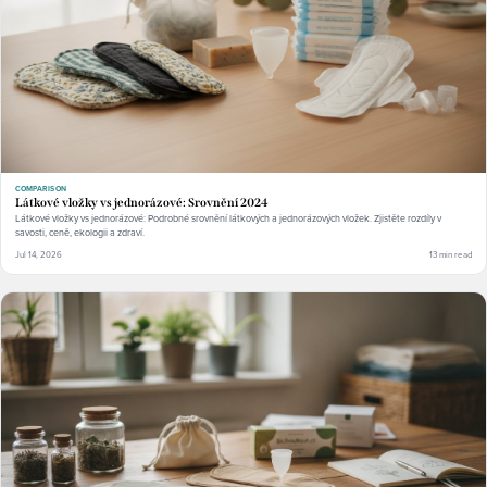
COMPARISON
Látkové vložky vs jednorázové: Srovnění 2024
Látkové vložky vs jednorázové: Podrobné srovnění látkových a jednorázových vložek. Zjistěte rozdíly v
savosti, ceně, ekologii a zdraví.
Jul 14, 2026
13 min read