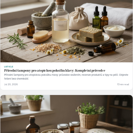
LISTICLE
Přírodní šampony pro atopickou pokožku hlavy: Kompletní průvodce
Přírodní šampony pro atopickou pokožku hlavy: průvodce složením, recenze produktů a tipy na péči. Objevte
řešení bez chemikálií.
Jul 20, 2026
13 min read