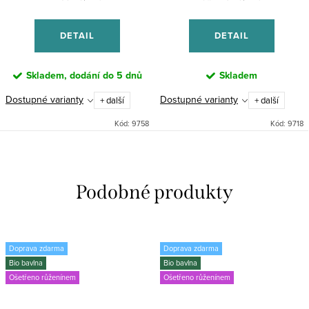
cena:
cena:
DETAIL
DETAIL
Skladem, dodání do 5 dnů
Skladem
Dostupné varianty
Dostupné varianty
+ další
+ další
Kód:
9758
Kód:
9718
Doprava zdarma
Doprava zdarma
Bio bavlna
Bio bavlna
Ošetřeno růženínem
Ošetřeno růženínem