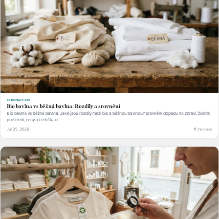
COMPARISON
Bio bavlna vs běžná bavlna: Rozdíly a srovnění
Bio bavlna vs běžná bavlna: Jaké jsou rozdíly mezi bio a běžnou bavlnou? Srovnění dopadu na zdraví, životní
prostředí, ceny a certifikací.
Jul 25, 2026
11 min read