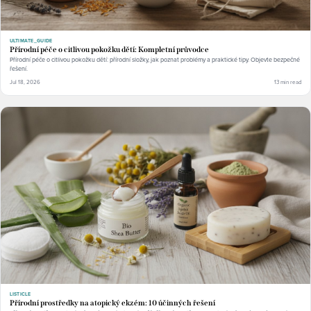
ULTIMATE_GUIDE
Přírodní péče o citlivou pokožku dětí: Kompletní průvodce
Přírodní péče o citlivou pokožku dětí: přírodní složky, jak poznat problémy a praktické tipy. Objevte bezpečné
řešení.
Jul 18, 2026
13 min read
LISTICLE
Přírodní prostředky na atopický ekzém: 10 účinných řešení