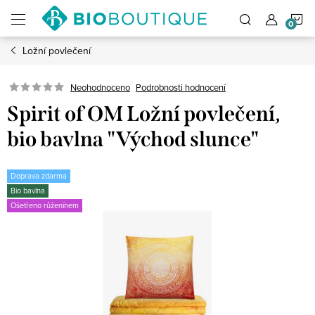
Přejít
N
na
obsah
Ložní povlečení
K
Neohodnoceno
Podrobnosti hodnocení
Spirit of OM Ložní povlečení,
bio bavlna "Východ slunce"
Doprava zdarma
Bio bavlna
Ošetřeno růženínem