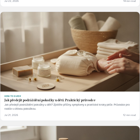
Jul 22, 2026
14 min read
HOW-TO GUIDE
Jak předejít podráždění pokožky u dětí: Praktický průvodce
Jak předejít podráždění pokožky u dětí? Zjistěte příčiny, symptomy a praktické kroky péče. Průvodce pro
rodiče s citlivou pokožkou.
Jul 21, 2026
12 min read