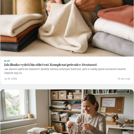
BLOG
Jak dlouho vydrží bio oblečení: Komplexní průvodce životností
Jak dlouho vydrží bio oblečení? Zjistěte faktory ovlivňující životnost, péči a rozdíly oproti konvenční bavlně.
Objevte tipy na.
Jul 31, 2026
12 min read