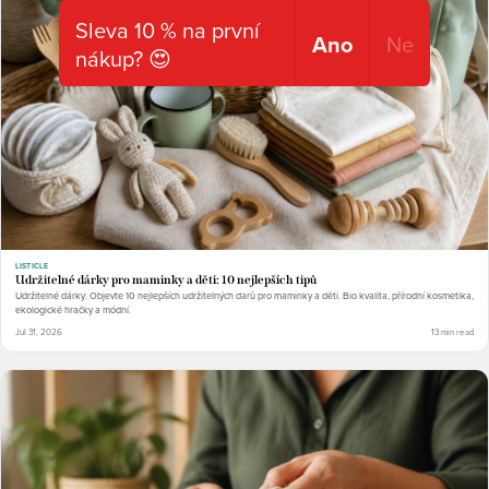
Sleva 10 % na první
Ano
Ne
nákup? 😍
LISTICLE
Udržitelné dárky pro maminky a děti: 10 nejlepších tipů
Udržitelné dárky: Objevte 10 nejlepších udržitelných darů pro maminky a děti. Bio kvalita, přírodní kosmetika,
ekologické hračky a módní.
Jul 31, 2026
13 min read