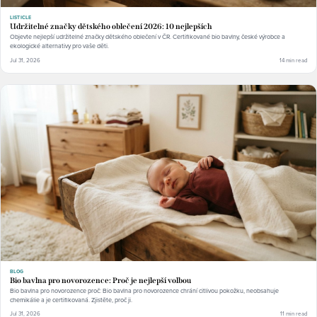
LISTICLE
Udržitelné značky dětského oblečení 2026: 10 nejlepších
Objevte nejlepší udržitelné značky dětského oblečení v ČR. Certifikované bio bavlny, české výrobce a
ekologické alternativy pro vaše děti.
Jul 31, 2026
14 min read
BLOG
Bio bavlna pro novorozence: Proč je nejlepší volbou
Bio bavlna pro novorozence proč: Bio bavlna pro novorozence chrání citlivou pokožku, neobsahuje
chemikálie a je certifikovaná. Zjistěte, proč ji.
Jul 31, 2026
11 min read