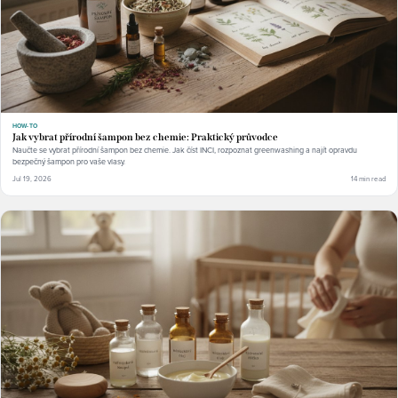
HOW-TO
Jak vybrat přírodní šampon bez chemie: Praktický průvodce
Naučte se vybrat přírodní šampon bez chemie. Jak číst INCI, rozpoznat greenwashing a najít opravdu
bezpečný šampon pro vaše vlasy.
Jul 19, 2026
14 min read