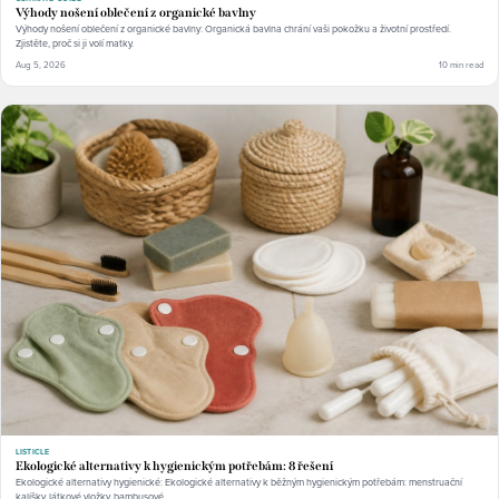
Výhody nošení oblečení z organické bavlny
Výhody nošení oblečení z organické bavlny: Organická bavlna chrání vaši pokožku a životní prostředí.
Zjistěte, proč si ji volí matky.
Aug 5, 2026
10 min read
LISTICLE
Ekologické alternativy k hygienickým potřebám: 8 řešení
Ekologické alternativy hygienické: Ekologické alternativy k běžným hygienickým potřebám: menstruační
kalíšky, látkové vložky, bambusové.