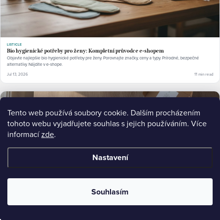
LISTICLE
Bio hygienické potřeby pro ženy: Kompletní průvodce e-shopem
Objavte najlepšie bio hygienické potřeby pre ženy. Porovnajte značky, ceny a typy. Prírodné, bezpečné
alternatívy. Nájdite v e-shope.
Jul 13, 2026
11 min read
Tento web používá soubory cookie. Dalším procházením
tohoto webu vyjadřujete souhlas s jejich používáním. Více
informací
zde
.
Nastavení
Souhlasím