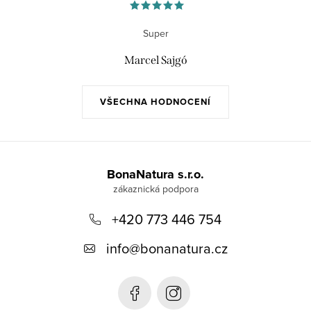
Super
Marcel Sajgó
VŠECHNA HODNOCENÍ
Z
á
BonaNatura s.r.o.
p
+420 773 446 754
a
t
info
@
bonanatura.cz
í