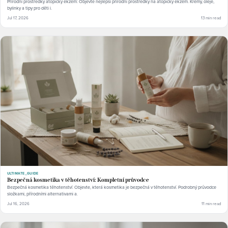
Přírodní prostředky atopický ekzém: Objevte nejlepší přírodní prostředky na atopický ekzém. Krémy, oleje,
bylinky a tipy pro děti i.
Jul 17, 2026
13 min read
ULTIMATE_GUIDE
Bezpečná kosmetika v těhotenství: Kompletní průvodce
Bezpečná kosmetika těhotenství: Objevte, která kosmetika je bezpečná v těhotenství. Podrobný průvodce
složkami, přírodními alternativami a.
Jul 16, 2026
11 min read