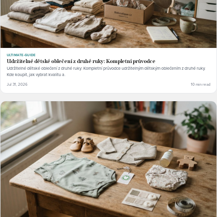
ULTIMATE-GUIDE
Udržitelné dětské oblečení z druhé ruky: Kompletní průvodce
Udržitelné dětské oblečení z druhé ruky: Kompletní průvodce udržitelným dětským oblečením z druhé ruky.
Kde koupit, jak vybrat kvalitu a.
Jul 31, 2026
10 min read