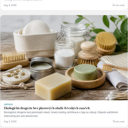
Aug 4, 2026
12 min read
LISTICLE
Ekologická drogerie bez plastových obalů: 8 českých značek
Ekologická drogerie bez plastových obalů: české značky, certifikace a tipy na nákup. Objevte udržitelné
alternativy pro vaši domácnost.
Aug 3, 2026
13 min read