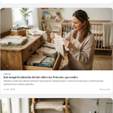
LISTICLE
Kde koupit kvalitní bio dětské oblečení: Průvodce pro rodiče
Hledáte kvalitní bio dětské oblečení? Descoberte nejlepší české a zahraniční obchody s certifikovaným
oblečením pro citlivou pokožku.
Jul 26, 2026
14 min read