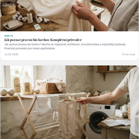
HOW-TO
Jak poznat pravou bio bavlnu: Kompletní průvodce
Jak poznat pravou bio bavlnu? Naučte se rozpoznat certifikace, charakteristiky a nejčastější podvody.
Praktický průvodce pro české spotřebitele.
Jul 24, 2026
12 min read