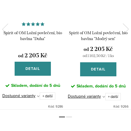
Spirit of OM Ložní povlečení, bio
Spirit of OM Ložní povlečení, bio
bavlna "Duha"
bavlna "Modrý sen"
2 205 Kč
od
2 205 Kč
od
Měrná
od 1 102,50 Kč / 1 ks
cena:
DETAIL
DETAIL
Skladem, dodání do 5 dnů
Skladem, dodání do 5 dnů
Dostupné varianty
Dostupné varianty
+ další
+ další
Kód:
9286
Kód:
9266