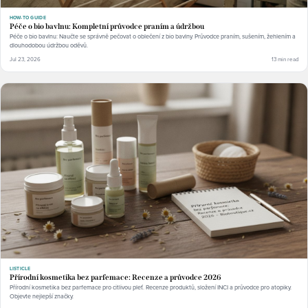
HOW-TO GUIDE
Péče o bio bavlnu: Kompletní průvodce praním a údržbou
Péče o bio bavlnu: Naučte se správně pečovat o oblečení z bio bavlny. Průvodce praním, sušením, žehlením a
dlouhodobou údržbou oděvů.
Jul 23, 2026
13 min read
LISTICLE
Přírodní kosmetika bez parfemace: Recenze a průvodce 2026
Přírodní kosmetika bez parfemace pro citlivou pleť. Recenze produktů, složení INCI a průvodce pro atopiky.
Objevte nejlepší značky.