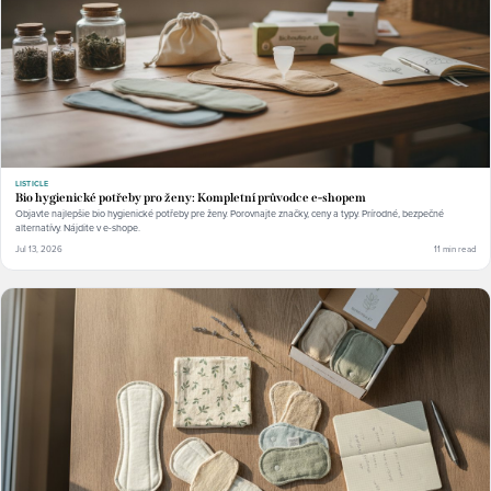
LISTICLE
Bio hygienické potřeby pro ženy: Kompletní průvodce e-shopem
Objavte najlepšie bio hygienické potřeby pre ženy. Porovnajte značky, ceny a typy. Prírodné, bezpečné
alternatívy. Nájdite v e-shope.
Jul 13, 2026
11 min read