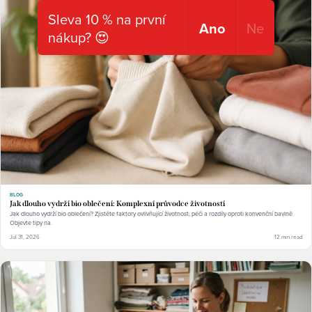
Sleva 10 % na první
Ano
Ne
nákup? 😍
BLOG
Jak dlouho vydrží bio oblečení: Komplexní průvodce životností
Jak dlouho vydrží bio oblečení? Zjistěte faktory ovlivňující životnost, péči a rozdíly oproti konvenční bavlně.
Objevte tipy na.
Jul 31, 2026
12 min read