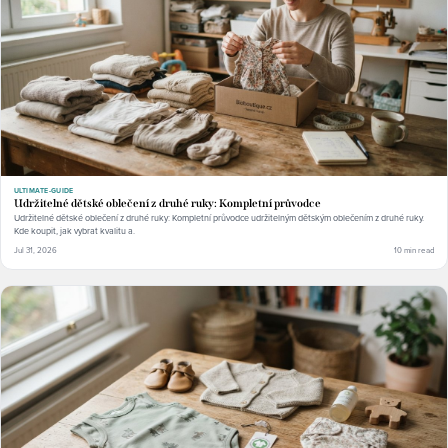
ULTIMATE-GUIDE
Udržitelné dětské oblečení z druhé ruky: Kompletní průvodce
Udržitelné dětské oblečení z druhé ruky: Kompletní průvodce udržitelným dětským oblečením z druhé ruky.
Kde koupit, jak vybrat kvalitu a.
Jul 31, 2026
10 min read