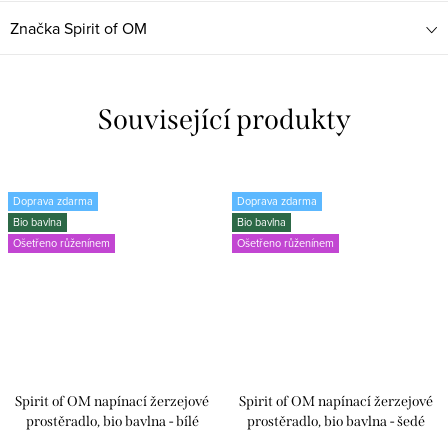
Značka
Spirit of OM
Související produkty
Doprava zdarma
Doprava zdarma
Bio bavlna
Bio bavlna
Ošetřeno růženínem
Ošetřeno růženínem
Spirit of OM napínací žerzejové
Spirit of OM napínací žerzejové
prostěradlo, bio bavlna - bílé
prostěradlo, bio bavlna - šedé