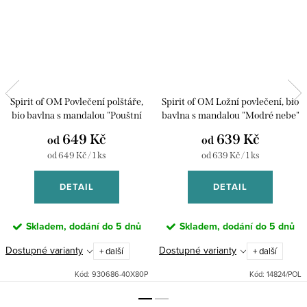
Spirit of OM Povlečení polštáře,
Spirit of OM Ložní povlečení, bio
bio bavlna s mandalou "Pouštní
bavlna s mandalou "Modré nebe"
klid"
649 Kč
639 Kč
od
od
Měrná
Měrná
od 649 Kč / 1 ks
od 639 Kč / 1 ks
cena:
cena:
DETAIL
DETAIL
Skladem, dodání do 5 dnů
Skladem, dodání do 5 dnů
Dostupné varianty
Dostupné varianty
+ další
+ další
Kód:
930686-40X80P
Kód:
14824/POL