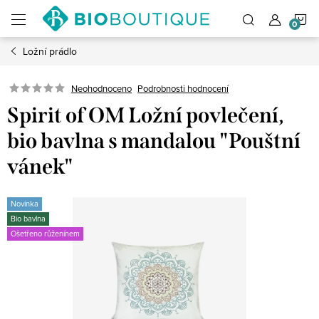
Přejít
N
na
obsah
Ložní prádlo
K
Neohodnoceno
Podrobnosti hodnocení
Spirit of OM Ložní povlečení,
bio bavlna s mandalou "Pouštní
vánek"
Novinka
Bio bavlna
Ošetřeno růženínem