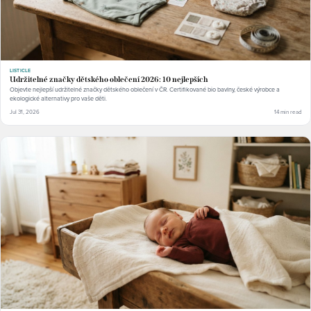
LISTICLE
Udržitelné značky dětského oblečení 2026: 10 nejlepších
Objevte nejlepší udržitelné značky dětského oblečení v ČR. Certifikované bio bavlny, české výrobce a
ekologické alternativy pro vaše děti.
Jul 31, 2026
14 min read