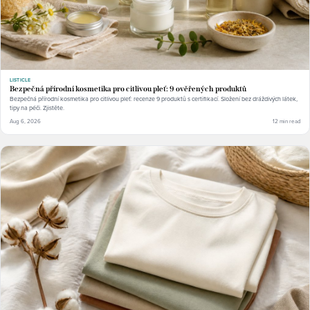
LISTICLE
Bezpečná přírodní kosmetika pro citlivou pleť: 9 ověřených produktů
Bezpečná přírodní kosmetika pro citlivou pleť: recenze 9 produktů s certifikací. Složení bez dráždivých látek,
tipy na péči. Zjistěte.
Aug 6, 2026
12 min read