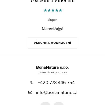
Poslední hodnocení
Super
Marcel Sajgó
VŠECHNA HODNOCENÍ
Z
á
BonaNatura s.r.o.
p
+420 773 446 754
a
t
info
@
bonanatura.cz
í