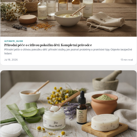
ULTIMATE_GUIDE
Přírodní péče o citlivou pokožku dětí: Kompletní průvodce
Přírodní péče o citlivou pokožku dětí: přírodní složky, jak poznat problémy a praktické tipy. Objevte bezpečné
řešení.
Jul 18, 2026
13 min read