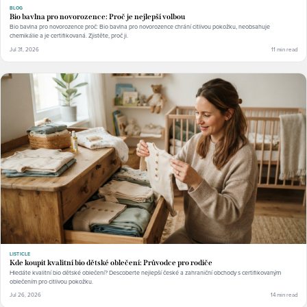
BLOG
Bio bavlna pro novorozence: Proč je nejlepší volbou
Bio bavlna pro novorozence proč: Bio bavlna pro novorozence chrání citlivou pokožku, neobsahuje
chemikálie a je certifikovaná. Zjistěte, proč ji.
Jul 31, 2026
11 min read
LISTICLE
Kde koupit kvalitní bio dětské oblečení: Průvodce pro rodiče
Hledáte kvalitní bio dětské oblečení? Descoberte nejlepší české a zahraniční obchody s certifikovaným
oblečením pro citlivou pokožku.
Jul 26, 2026
14 min read