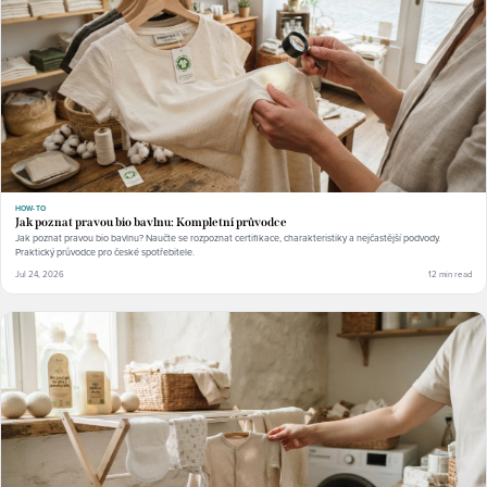
HOW-TO
Jak poznat pravou bio bavlnu: Kompletní průvodce
Jak poznat pravou bio bavlnu? Naučte se rozpoznat certifikace, charakteristiky a nejčastější podvody.
Praktický průvodce pro české spotřebitele.
Jul 24, 2026
12 min read