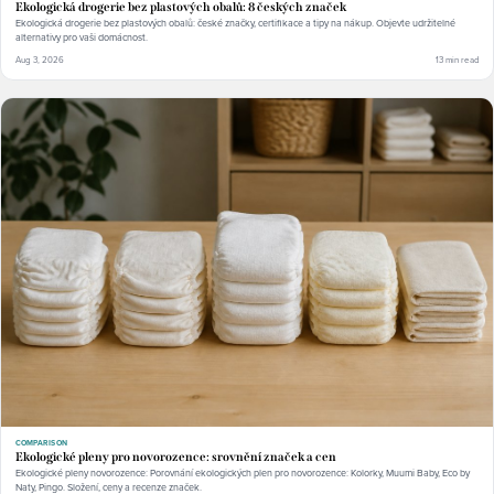
Ekologická drogerie bez plastových obalů: 8 českých značek
Ekologická drogerie bez plastových obalů: české značky, certifikace a tipy na nákup. Objevte udržitelné
alternativy pro vaši domácnost.
Aug 3, 2026
13 min read
COMPARISON
Ekologické pleny pro novorozence: srovnění značek a cen
Ekologické pleny novorozence: Porovnání ekologických plen pro novorozence: Kolorky, Muumi Baby, Eco by
Naty, Pingo. Složení, ceny a recenze značek.