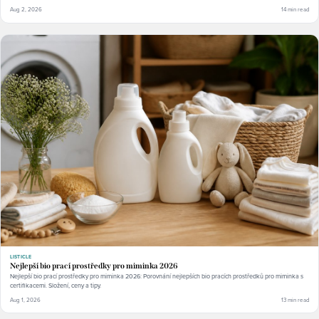
Aug 2, 2026
14 min read
LISTICLE
Nejlepší bio prací prostředky pro miminka 2026
Nejlepší bio prací prostředky pro miminka 2026: Porovnání nejlepších bio pracích prostředků pro miminka s
certifikacemi. Složení, ceny a tipy.
Aug 1, 2026
13 min read