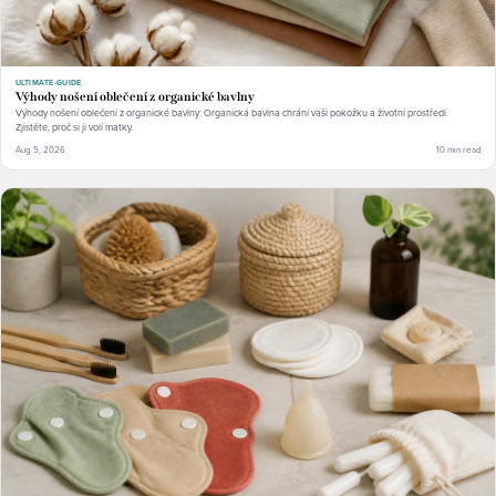
ULTIMATE-GUIDE
Výhody nošení oblečení z organické bavlny
Výhody nošení oblečení z organické bavlny: Organická bavlna chrání vaši pokožku a životní prostředí.
Zjistěte, proč si ji volí matky.
Aug 5, 2026
10 min read