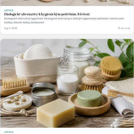
LISTICLE
Ekologické alternativy k hygienickým potřebám: 8 řešení
Ekologické alternativy hygienické: Ekologické alternativy k běžným hygienickým potřebám: menstruační
kalíšky, látkové vložky, bambusové.
Aug 4, 2026
12 min read
LISTICLE