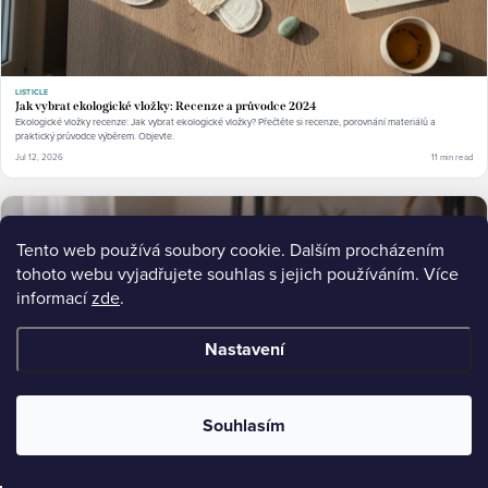
LISTICLE
Jak vybrat ekologické vložky: Recenze a průvodce 2024
Ekologické vložky recenze: Jak vybrat ekologické vložky? Přečtěte si recenze, porovnání materiálů a
praktický průvodce výběrem. Objevte.
Jul 12, 2026
11 min read
Tento web používá soubory cookie. Dalším procházením
tohoto webu vyjadřujete souhlas s jejich používáním. Více
informací
zde
.
Nastavení
Souhlasím