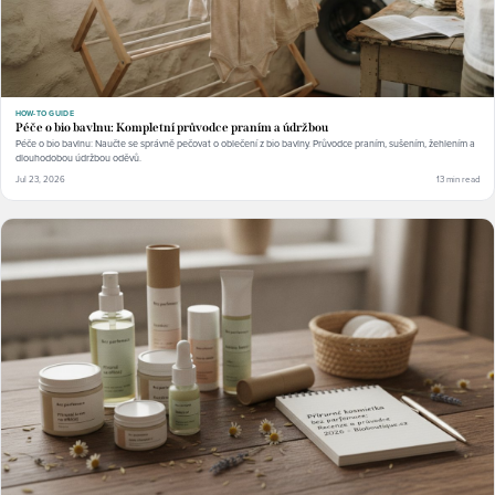
HOW-TO GUIDE
Péče o bio bavlnu: Kompletní průvodce praním a údržbou
Péče o bio bavlnu: Naučte se správně pečovat o oblečení z bio bavlny. Průvodce praním, sušením, žehlením a
dlouhodobou údržbou oděvů.
Jul 23, 2026
13 min read