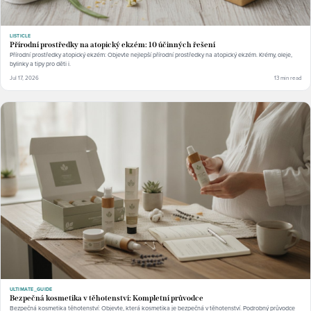
LISTICLE
Přírodní prostředky na atopický ekzém: 10 účinných řešení
Přírodní prostředky atopický ekzém: Objevte nejlepší přírodní prostředky na atopický ekzém. Krémy, oleje,
bylinky a tipy pro děti i.
Jul 17, 2026
13 min read
ULTIMATE_GUIDE
Bezpečná kosmetika v těhotenství: Kompletní průvodce
Bezpečná kosmetika těhotenství: Objevte, která kosmetika je bezpečná v těhotenství. Podrobný průvodce