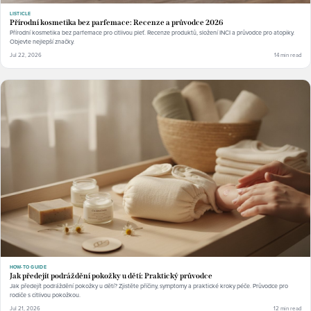
LISTICLE
Přírodní kosmetika bez parfemace: Recenze a průvodce 2026
Přírodní kosmetika bez parfemace pro citlivou pleť. Recenze produktů, složení INCI a průvodce pro atopiky.
Objevte nejlepší značky.
Jul 22, 2026
14 min read
HOW-TO GUIDE
Jak předejít podráždění pokožky u dětí: Praktický průvodce
Jak předejít podráždění pokožky u dětí? Zjistěte příčiny, symptomy a praktické kroky péče. Průvodce pro
rodiče s citlivou pokožkou.
Jul 21, 2026
12 min read