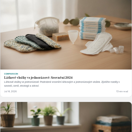
COMPARISON
Látkové vložky vs jednorázové: Srovnění 2024
Látkové vložky vs jednorázové: Podrobné srovnění látkových a jednorázových vložek. Zjistěte rozdíly v
savosti, ceně, ekologii a zdraví.
Jul 14, 2026
13 min read