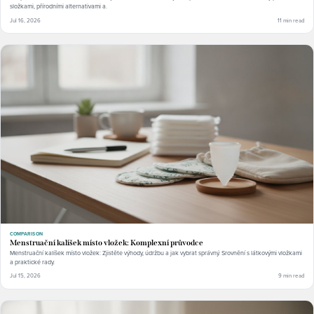
složkami, přírodními alternativami a.
Jul 16, 2026
11 min read
COMPARISON
Menstruační kalíšek místo vložek: Komplexní průvodce
Menstruační kalíšek místo vložek: Zjistěte výhody, údržbu a jak vybrat správný. Srovnění s látkovými vložkami
a praktické rady.
Jul 15, 2026
9 min read