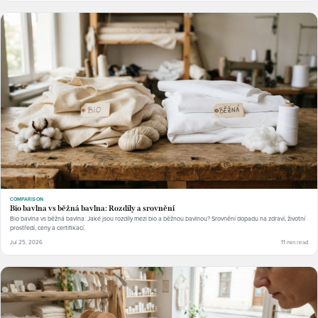
COMPARISON
Bio bavlna vs běžná bavlna: Rozdíly a srovnění
Bio bavlna vs běžná bavlna: Jaké jsou rozdíly mezi bio a běžnou bavlnou? Srovnění dopadu na zdraví, životní
prostředí, ceny a certifikací.
Jul 25, 2026
11 min read