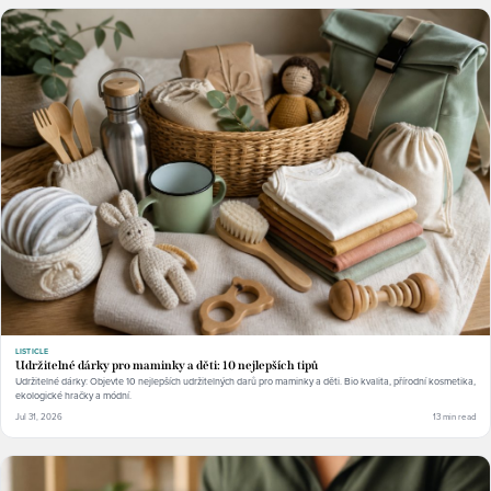
LISTICLE
Udržitelné dárky pro maminky a děti: 10 nejlepších tipů
Udržitelné dárky: Objevte 10 nejlepších udržitelných darů pro maminky a děti. Bio kvalita, přírodní kosmetika,
ekologické hračky a módní.
Jul 31, 2026
13 min read