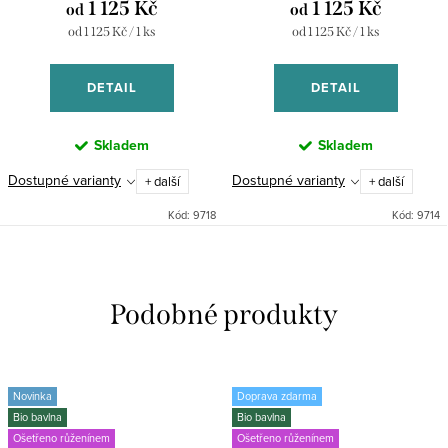
1 125 Kč
1 125 Kč
od
od
Měrná
Měrná
od 1 125 Kč / 1 ks
od 1 125 Kč / 1 ks
cena:
cena:
DETAIL
DETAIL
Skladem
Skladem
Dostupné varianty
Dostupné varianty
+ další
+ další
Kód:
9718
Kód:
9714
Novinka
Doprava zdarma
Bio bavlna
Bio bavlna
Ošetřeno růženínem
Ošetřeno růženínem