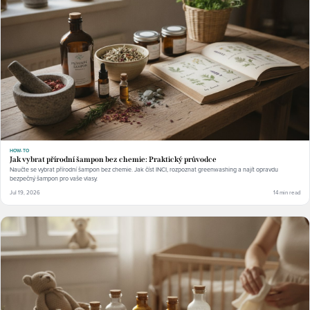
HOW-TO
Jak vybrat přírodní šampon bez chemie: Praktický průvodce
Naučte se vybrat přírodní šampon bez chemie. Jak číst INCI, rozpoznat greenwashing a najít opravdu
bezpečný šampon pro vaše vlasy.
Jul 19, 2026
14 min read