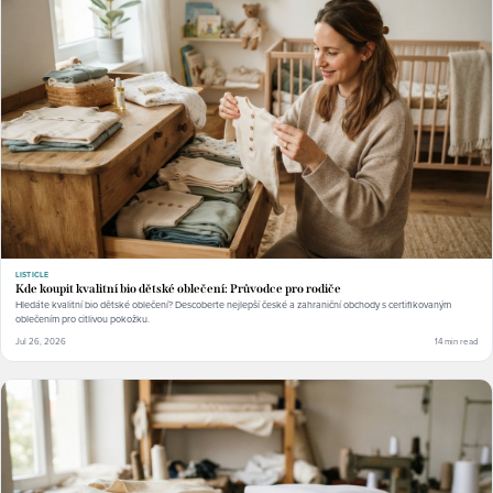
LISTICLE
Kde koupit kvalitní bio dětské oblečení: Průvodce pro rodiče
Hledáte kvalitní bio dětské oblečení? Descoberte nejlepší české a zahraniční obchody s certifikovaným
oblečením pro citlivou pokožku.
Jul 26, 2026
14 min read