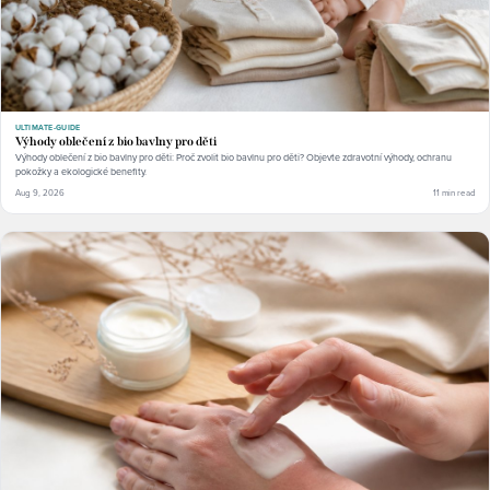
ULTIMATE-GUIDE
Výhody oblečení z bio bavlny pro děti
Výhody oblečení z bio bavlny pro děti: Proč zvolit bio bavlnu pro děti? Objevte zdravotní výhody, ochranu
pokožky a ekologické benefity.
Aug 9, 2026
11 min read