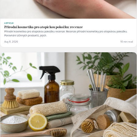
LISTICLE
Přírodní kosmetika pro atopickou pokožku: recenze
Přírodní kosmetika pro atopickou pokožku recenze: Recenze přírodní kosmetiky pro atopickou pokožku.
Porovnání účinných produktů, jejich.
Aug 8, 2026
10 min read