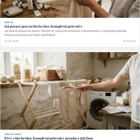
HOW-TO
Jak poznat pravou bio bavlnu: Kompletní průvodce
Jak poznat pravou bio bavlnu? Naučte se rozpoznat certifikace, charakteristiky a nejčastější podvody.
Praktický průvodce pro české spotřebitele.
Jul 24, 2026
12 min read
HOW-TO GUIDE
Péče o bio bavlnu: Kompletní průvodce praním a údržbou