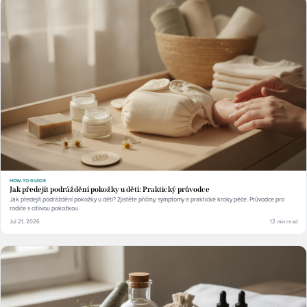
HOW-TO GUIDE
Jak předejít podráždění pokožky u dětí: Praktický průvodce
Jak předejít podráždění pokožky u dětí? Zjistěte příčiny, symptomy a praktické kroky péče. Průvodce pro
rodiče s citlivou pokožkou.
Jul 21, 2026
12 min read