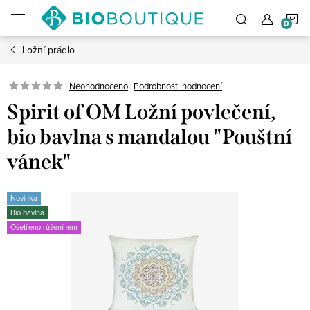
Přejít
N
na
obsah
Ložní prádlo
K
Neohodnoceno
Podrobnosti hodnocení
Spirit of OM Ložní povlečení,
bio bavlna s mandalou "Pouštní
vánek"
Novinka
Bio bavlna
Ošetřeno růženínem