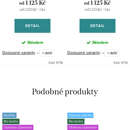
1 125 Kč
1 125 Kč
od
od
Měrná
Měrná
od 1 125 Kč / 1 ks
od 1 125 Kč / 1 ks
cena:
cena:
DETAIL
DETAIL
Skladem
Skladem
Dostupné varianty
Dostupné varianty
+ další
+ další
Kód:
9718
Kód:
9714
Novinka
Doprava zdarma
Bio bavlna
Bio bavlna
Ošetřeno růženínem
Ošetřeno růženínem