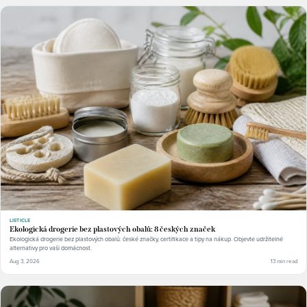
LISTICLE
Ekologická drogerie bez plastových obalů: 8 českých značek
Ekologická drogerie bez plastových obalů: české značky, certifikace a tipy na nákup. Objevte udržitelné
alternativy pro vaši domácnost.
Aug 3, 2026
13 min read