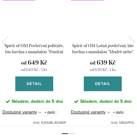
Spirit of OM Povlečení polštáře,
Spirit of OM Ložní povlečení, bio
bio bavlna s mandalou "Pouštní
bavlna s mandalou "Modré nebe"
klid"
649 Kč
639 Kč
od
od
Měrná
Měrná
od 649 Kč / 1 ks
od 639 Kč / 1 ks
cena:
cena:
DETAIL
DETAIL
Skladem, dodání do 5 dnů
Skladem, dodání do 5 dnů
Dostupné varianty
Dostupné varianty
+ další
+ další
Kód:
930686-40X80P
Kód:
14824/POL