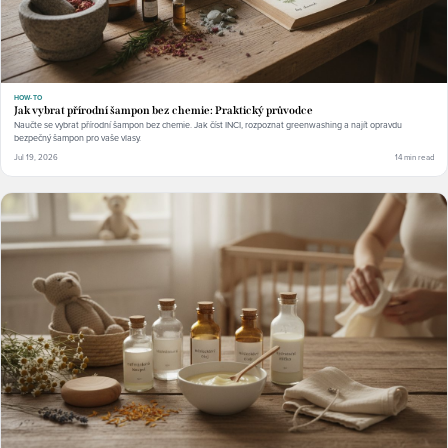
HOW-TO
Jak vybrat přírodní šampon bez chemie: Praktický průvodce
Naučte se vybrat přírodní šampon bez chemie. Jak číst INCI, rozpoznat greenwashing a najít opravdu
bezpečný šampon pro vaše vlasy.
Jul 19, 2026
14 min read