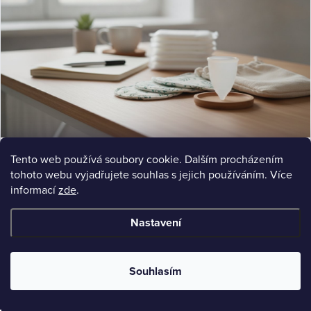
COMPARISON
Tento web používá soubory cookie. Dalším procházením
Menstruační kalíšek místo vložek: Komplexní průvodce
Menstruační kalíšek místo vložek: Zjistěte výhody, údržbu a jak vybrat správný. Srovnění s látkovými vložkami
tohoto webu vyjadřujete souhlas s jejich používáním. Více
a praktické rady.
informací
zde
.
Jul 15, 2026
9 min read
Nastavení
Souhlasím