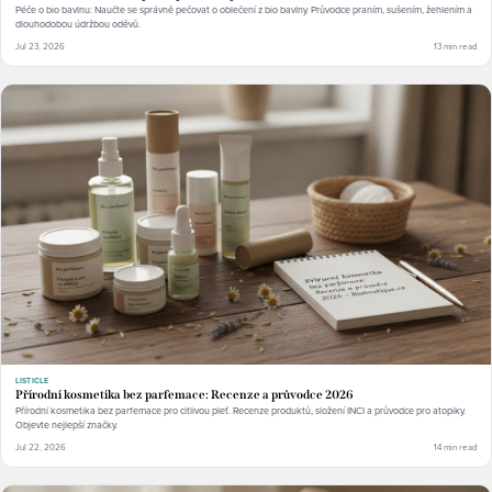
Péče o bio bavlnu: Naučte se správně pečovat o oblečení z bio bavlny. Průvodce praním, sušením, žehlením a
dlouhodobou údržbou oděvů.
Jul 23, 2026
13 min read
LISTICLE
Přírodní kosmetika bez parfemace: Recenze a průvodce 2026
Přírodní kosmetika bez parfemace pro citlivou pleť. Recenze produktů, složení INCI a průvodce pro atopiky.
Objevte nejlepší značky.
Jul 22, 2026
14 min read