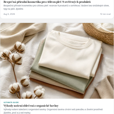
Bezpečná přírodní kosmetika pro citlivou pleť: 9 ověřených produktů
Bezpečná přírodní kosmetika pro citlivou pleť: recenze 9 produktů s certifikací. Složení bez dráždivých látek,
tipy na péči. Zjistěte.
Aug 6, 2026
12 min read
ULTIMATE-GUIDE
Výhody nošení oblečení z organické bavlny
Výhody nošení oblečení z organické bavlny: Organická bavlna chrání vaši pokožku a životní prostředí.
Zjistěte, proč si ji volí matky.