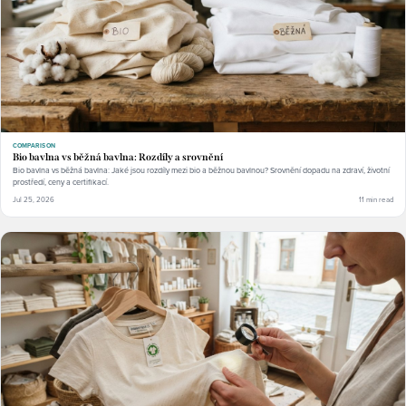
COMPARISON
Bio bavlna vs běžná bavlna: Rozdíly a srovnění
Bio bavlna vs běžná bavlna: Jaké jsou rozdíly mezi bio a běžnou bavlnou? Srovnění dopadu na zdraví, životní
prostředí, ceny a certifikací.
Jul 25, 2026
11 min read