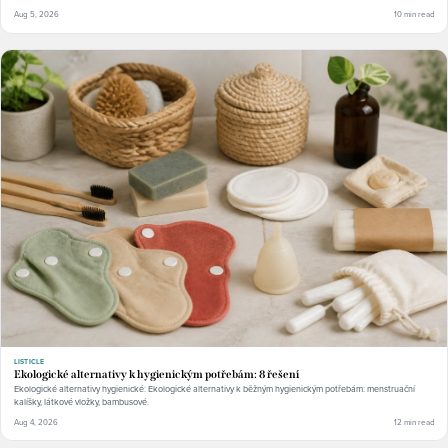
Aug 5, 2026
10 min read
LISTICLE
Ekologické alternativy k hygienickým potřebám: 8 řešení
Ekologické alternativy hygienické: Ekologické alternativy k běžným hygienickým potřebám: menstruační
kalíšky, látkové vložky, bambusové.
Aug 4, 2026
12 min read