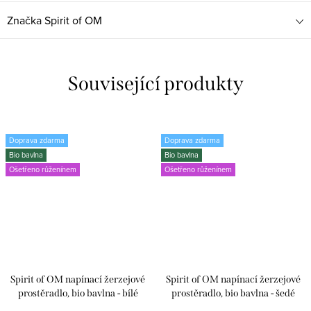
Značka
Spirit of OM
Související produkty
Doprava zdarma
Doprava zdarma
Bio bavlna
Bio bavlna
Ošetřeno růženínem
Ošetřeno růženínem
Spirit of OM napínací žerzejové
Spirit of OM napínací žerzejové
prostěradlo, bio bavlna - bílé
prostěradlo, bio bavlna - šedé