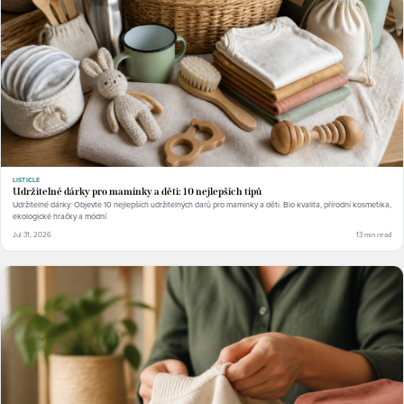
LISTICLE
Udržitelné dárky pro maminky a děti: 10 nejlepších tipů
Udržitelné dárky: Objevte 10 nejlepších udržitelných darů pro maminky a děti. Bio kvalita, přírodní kosmetika,
ekologické hračky a módní.
Jul 31, 2026
13 min read