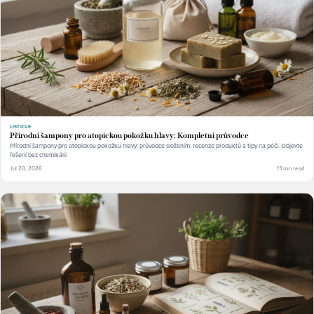
LISTICLE
Přírodní šampony pro atopickou pokožku hlavy: Kompletní průvodce
Přírodní šampony pro atopickou pokožku hlavy: průvodce složením, recenze produktů a tipy na péči. Objevte
řešení bez chemikálií.
Jul 20, 2026
13 min read