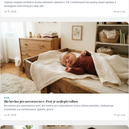
Objevte nejlepší udržitelné značky dětského oblečení v ČR. Certifikované bio bavlny, české výrobce a
ekologické alternativy pro vaše děti.
Jul 31, 2026
14 min read
BLOG
Bio bavlna pro novorozence: Proč je nejlepší volbou
Bio bavlna pro novorozence proč: Bio bavlna pro novorozence chrání citlivou pokožku, neobsahuje
chemikálie a je certifikovaná. Zjistěte, proč ji.
Jul 31, 2026
11 min read