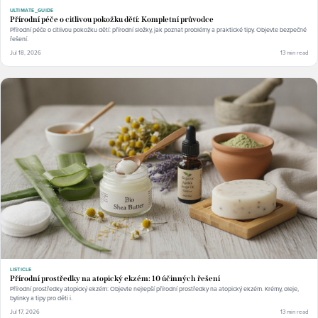
ULTIMATE_GUIDE
Přírodní péče o citlivou pokožku dětí: Kompletní průvodce
Přírodní péče o citlivou pokožku dětí: přírodní složky, jak poznat problémy a praktické tipy. Objevte bezpečné
řešení.
Jul 18, 2026
13 min read
LISTICLE
Přírodní prostředky na atopický ekzém: 10 účinných řešení
Přírodní prostředky atopický ekzém: Objevte nejlepší přírodní prostředky na atopický ekzém. Krémy, oleje,
bylinky a tipy pro děti i.
Jul 17, 2026
13 min read