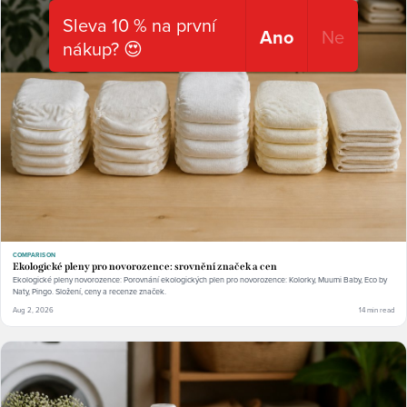
Sleva 10 % na první
Ano
Ne
nákup? 😍
COMPARISON
Ekologické pleny pro novorozence: srovnění značek a cen
Ekologické pleny novorozence: Porovnání ekologických plen pro novorozence: Kolorky, Muumi Baby, Eco by
Naty, Pingo. Složení, ceny a recenze značek.
Aug 2, 2026
14 min read