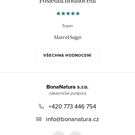
Poslední hodnocení
Super
Marcel Sajgó
VŠECHNA HODNOCENÍ
Z
á
BonaNatura s.r.o.
p
+420 773 446 754
a
t
info
@
bonanatura.cz
í