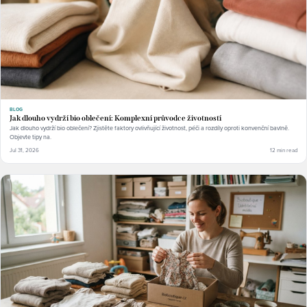
BLOG
Jak dlouho vydrží bio oblečení: Komplexní průvodce životností
Jak dlouho vydrží bio oblečení? Zjistěte faktory ovlivňující životnost, péči a rozdíly oproti konvenční bavlně.
Objevte tipy na.
Jul 31, 2026
12 min read