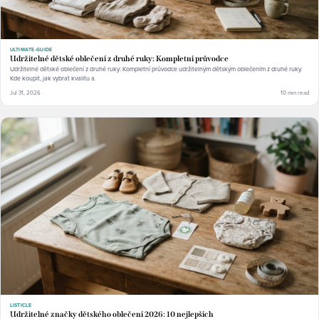
ULTIMATE-GUIDE
Udržitelné dětské oblečení z druhé ruky: Kompletní průvodce
Udržitelné dětské oblečení z druhé ruky: Kompletní průvodce udržitelným dětským oblečením z druhé ruky.
Kde koupit, jak vybrat kvalitu a.
Jul 31, 2026
10 min read
LISTICLE
Udržitelné značky dětského oblečení 2026: 10 nejlepších