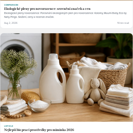
COMPARISON
Ekologické pleny pro novorozence: srovnění značek a cen
Ekologické pleny novorozence: Porovnání ekologických plen pro novorozence: Kolorky, Muumi Baby, Eco by
Naty, Pingo. Složení, ceny a recenze značek.
Aug 2, 2026
14 min read
LISTICLE
Nejlepší bio prací prostředky pro miminka 2026