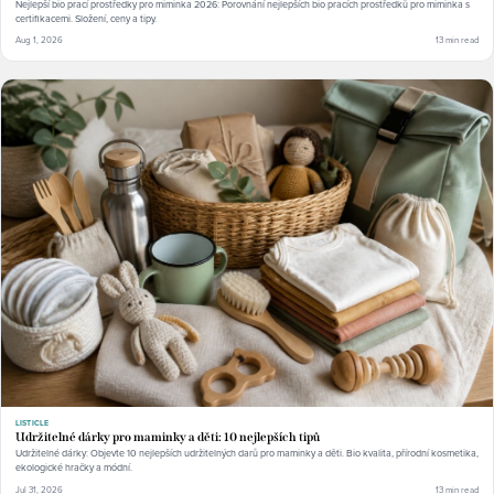
Nejlepší bio prací prostředky pro miminka 2026: Porovnání nejlepších bio pracích prostředků pro miminka s
certifikacemi. Složení, ceny a tipy.
Aug 1, 2026
13 min read
LISTICLE
Udržitelné dárky pro maminky a děti: 10 nejlepších tipů
Udržitelné dárky: Objevte 10 nejlepších udržitelných darů pro maminky a děti. Bio kvalita, přírodní kosmetika,
ekologické hračky a módní.
Jul 31, 2026
13 min read