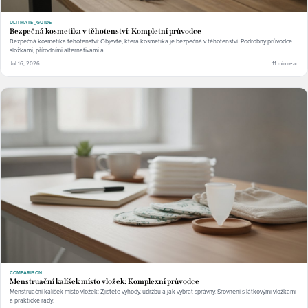
ULTIMATE_GUIDE
Bezpečná kosmetika v těhotenství: Kompletní průvodce
Bezpečná kosmetika těhotenství: Objevte, která kosmetika je bezpečná v těhotenství. Podrobný průvodce
složkami, přírodními alternativami a.
Jul 16, 2026
11 min read
COMPARISON
Menstruační kalíšek místo vložek: Komplexní průvodce
Menstruační kalíšek místo vložek: Zjistěte výhody, údržbu a jak vybrat správný. Srovnění s látkovými vložkami
a praktické rady.