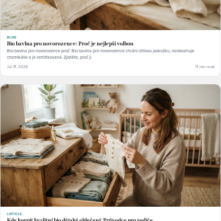
BLOG
Bio bavlna pro novorozence: Proč je nejlepší volbou
Bio bavlna pro novorozence proč: Bio bavlna pro novorozence chrání citlivou pokožku, neobsahuje
chemikálie a je certifikovaná. Zjistěte, proč ji.
Jul 31, 2026
11 min read
LISTICLE
Kde koupit kvalitní bio dětské oblečení: Průvodce pro rodiče