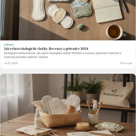
LISTICLE
Jak vybrat ekologické vložky: Recenze a průvodce 2024
Ekologické vložky recenze: Jak vybrat ekologické vložky? Přečtěte si recenze, porovnání materiálů a
praktický průvodce výběrem. Objevte.
Jul 12, 2026
11 min read