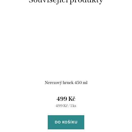
Nerezový hrnek 450 ml
499 Kč
Měrná
499 Kč / 1 ks
cena:
DO KOŠÍKU