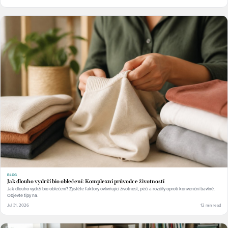
BLOG
Jak dlouho vydrží bio oblečení: Komplexní průvodce životností
Jak dlouho vydrží bio oblečení? Zjistěte faktory ovlivňující životnost, péči a rozdíly oproti konvenční bavlně.
Objevte tipy na.
Jul 31, 2026
12 min read