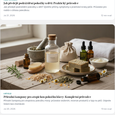
Jak předejít podráždění pokožky u dětí: Praktický průvodce
Jak předejít podráždění pokožky u dětí? Zjistěte příčiny, symptomy a praktické kroky péče. Průvodce pro
rodiče s citlivou pokožkou.
Jul 21, 2026
12 min read
LISTICLE
Přírodní šampony pro atopickou pokožku hlavy: Kompletní průvodce
Přírodní šampony pro atopickou pokožku hlavy: průvodce složením, recenze produktů a tipy na péči. Objevte
řešení bez chemikálií.
Jul 20, 2026
13 min read