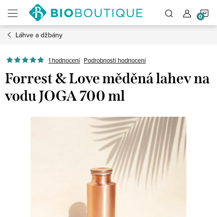
Přejít
N
na
obsah
Láhve a džbány
K
1 hodnocení
Podrobnosti hodnocení
Forrest & Love měděná lahev na
vodu JOGA 700 ml