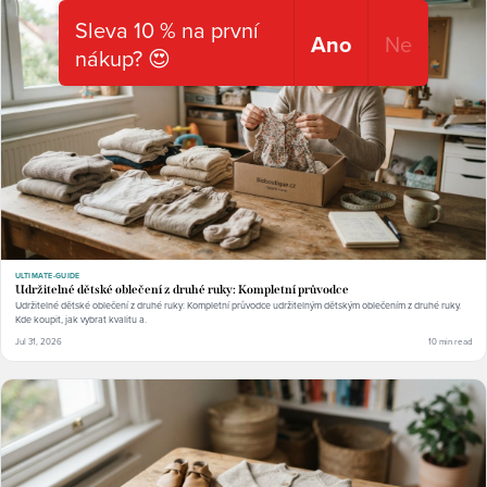
Sleva 10 % na první
Ano
Ne
nákup? 😍
ULTIMATE-GUIDE
Udržitelné dětské oblečení z druhé ruky: Kompletní průvodce
Udržitelné dětské oblečení z druhé ruky: Kompletní průvodce udržitelným dětským oblečením z druhé ruky.
Kde koupit, jak vybrat kvalitu a.
Jul 31, 2026
10 min read