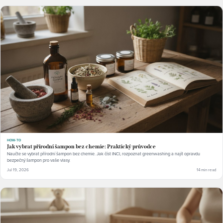
HOW-TO
Jak vybrat přírodní šampon bez chemie: Praktický průvodce
Naučte se vybrat přírodní šampon bez chemie. Jak číst INCI, rozpoznat greenwashing a najít opravdu
bezpečný šampon pro vaše vlasy.
Jul 19, 2026
14 min read