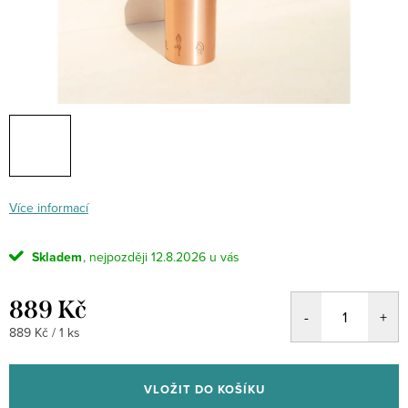
Více informací
Skladem
12.8.2026
889 Kč
Měrná
889 Kč / 1 ks
cena:
VLOŽIT DO KOŠÍKU