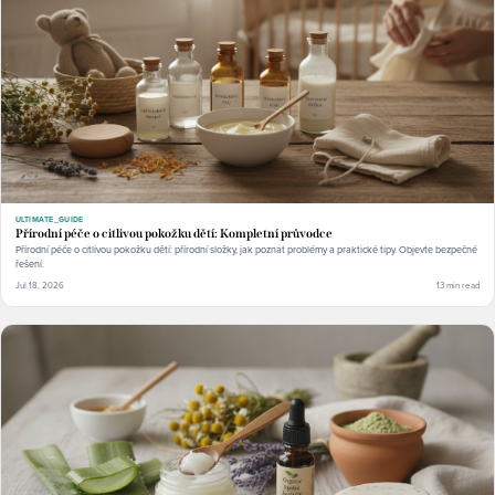
ULTIMATE_GUIDE
Přírodní péče o citlivou pokožku dětí: Kompletní průvodce
Přírodní péče o citlivou pokožku dětí: přírodní složky, jak poznat problémy a praktické tipy. Objevte bezpečné
řešení.
Jul 18, 2026
13 min read