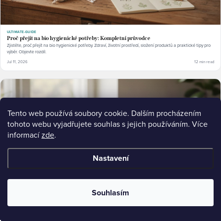
ULTIMATE-GUIDE
Proč přejít na bio hygienické potřeby: Kompletní průvodce
Zjistěte, proč přejít na bio hygienické potřeby. Zdraví, životní prostředí, složení produktů a praktické tipy pro
výběr. Objevte rozdíl.
Jul 11, 2026
12 min read
Tento web používá soubory cookie. Dalším procházením
tohoto webu vyjadřujete souhlas s jejich používáním. Více
informací
zde
.
Nastavení
Souhlasím
LISTICLE
Co obsahuje běžná dámská hygiena: Složení a rizika