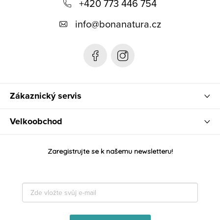
+420 773 446 754
a
t
info
@
bonanatura.cz
í
Zákaznický servis
Velkoobchod
Zaregistrujte se k našemu newsletteru!