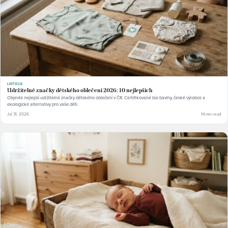
LISTICLE
Udržitelné značky dětského oblečení 2026: 10 nejlepších
Objevte nejlepší udržitelné značky dětského oblečení v ČR. Certifikované bio bavlny, české výrobce a
ekologické alternativy pro vaše děti.
Jul 31, 2026
14 min read