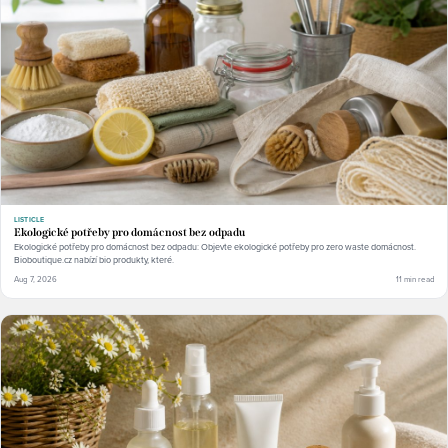
LISTICLE
Ekologické potřeby pro domácnost bez odpadu
Ekologické potřeby pro domácnost bez odpadu: Objevte ekologické potřeby pro zero waste domácnost.
Bioboutique.cz nabízí bio produkty, které.
Aug 7, 2026
11 min read