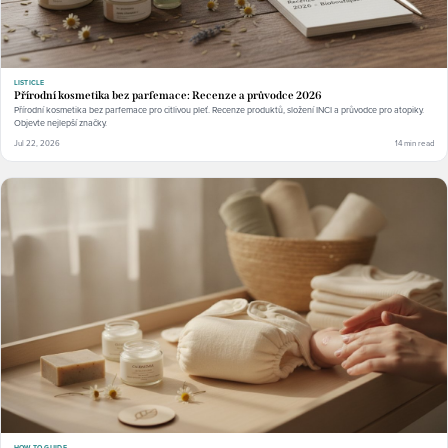
LISTICLE
Přírodní kosmetika bez parfemace: Recenze a průvodce 2026
Přírodní kosmetika bez parfemace pro citlivou pleť. Recenze produktů, složení INCI a průvodce pro atopiky.
Objevte nejlepší značky.
Jul 22, 2026
14 min read
HOW-TO GUIDE