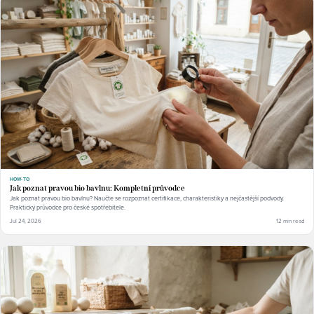
HOW-TO
Jak poznat pravou bio bavlnu: Kompletní průvodce
Jak poznat pravou bio bavlnu? Naučte se rozpoznat certifikace, charakteristiky a nejčastější podvody.
Praktický průvodce pro české spotřebitele.
Jul 24, 2026
12 min read