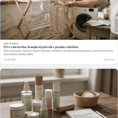
HOW-TO GUIDE
Péče o bio bavlnu: Kompletní průvodce praním a údržbou
Péče o bio bavlnu: Naučte se správně pečovat o oblečení z bio bavlny. Průvodce praním, sušením, žehlením a
dlouhodobou údržbou oděvů.
Jul 23, 2026
13 min read