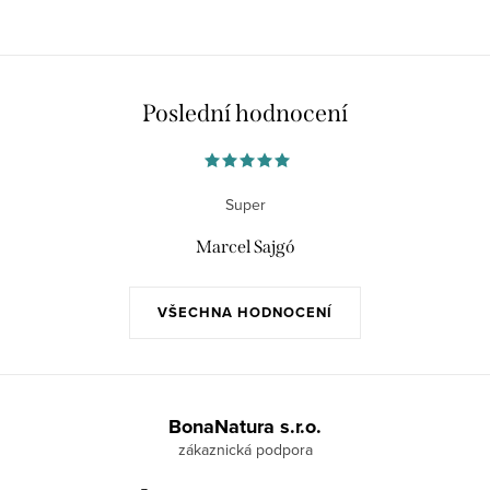
Poslední hodnocení
Super
Marcel Sajgó
VŠECHNA HODNOCENÍ
Z
á
BonaNatura s.r.o.
p