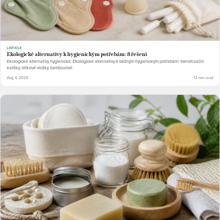
LISTICLE
Ekologické alternativy k hygienickým potřebám: 8 řešení
Ekologické alternativy hygienické: Ekologické alternativy k běžným hygienickým potřebám: menstruační
kalíšky, látkové vložky, bambusové.
Aug 4, 2026
12 min read