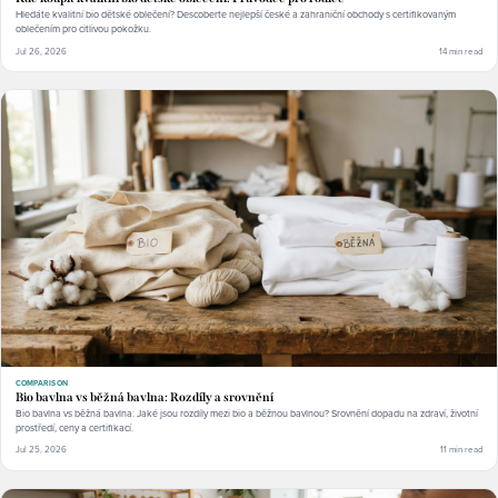
Hledáte kvalitní bio dětské oblečení? Descoberte nejlepší české a zahraniční obchody s certifikovaným
oblečením pro citlivou pokožku.
Jul 26, 2026
14 min read
COMPARISON
Bio bavlna vs běžná bavlna: Rozdíly a srovnění
Bio bavlna vs běžná bavlna: Jaké jsou rozdíly mezi bio a běžnou bavlnou? Srovnění dopadu na zdraví, životní
prostředí, ceny a certifikací.
Jul 25, 2026
11 min read