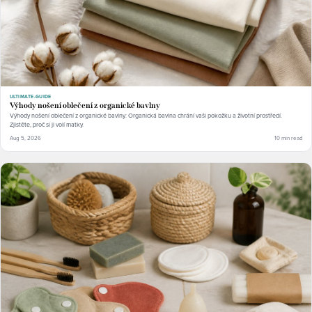
ULTIMATE-GUIDE
Výhody nošení oblečení z organické bavlny
Výhody nošení oblečení z organické bavlny: Organická bavlna chrání vaši pokožku a životní prostředí.
Zjistěte, proč si ji volí matky.
Aug 5, 2026
10 min read