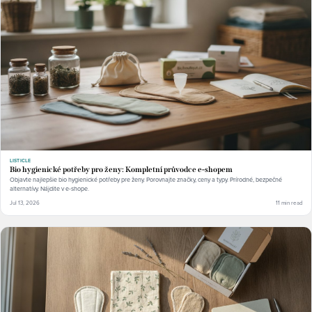
LISTICLE
Bio hygienické potřeby pro ženy: Kompletní průvodce e-shopem
Objavte najlepšie bio hygienické potřeby pre ženy. Porovnajte značky, ceny a typy. Prírodné, bezpečné
alternatívy. Nájdite v e-shope.
Jul 13, 2026
11 min read