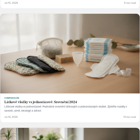
Jul 15, 2026
9 min read
COMPARISON
Látkové vložky vs jednorázové: Srovnění 2024
Látkové vložky vs jednorázové: Podrobné srovnění látkových a jednorázových vložek. Zjistěte rozdíly v
savosti, ceně, ekologii a zdraví.
Jul 14, 2026
13 min read