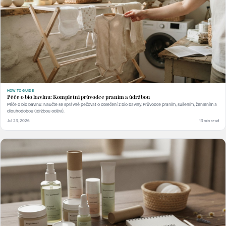
HOW-TO GUIDE
Péče o bio bavlnu: Kompletní průvodce praním a údržbou
Péče o bio bavlnu: Naučte se správně pečovat o oblečení z bio bavlny. Průvodce praním, sušením, žehlením a
dlouhodobou údržbou oděvů.
Jul 23, 2026
13 min read