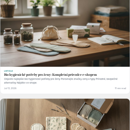
LISTICLE
Bio hygienické potřeby pro ženy: Kompletní průvodce e-shopem
Objavte najlepšie bio hygienické potřeby pre ženy. Porovnajte značky, ceny a typy. Prírodné, bezpečné
alternatívy. Nájdite v e-shope.
Jul 13, 2026
11 min read