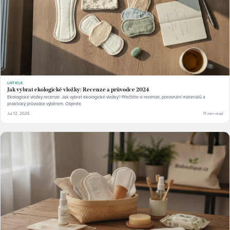
LISTICLE
Jak vybrat ekologické vložky: Recenze a průvodce 2024
Ekologické vložky recenze: Jak vybrat ekologické vložky? Přečtěte si recenze, porovnání materiálů a
praktický průvodce výběrem. Objevte.
Jul 12, 2026
11 min read