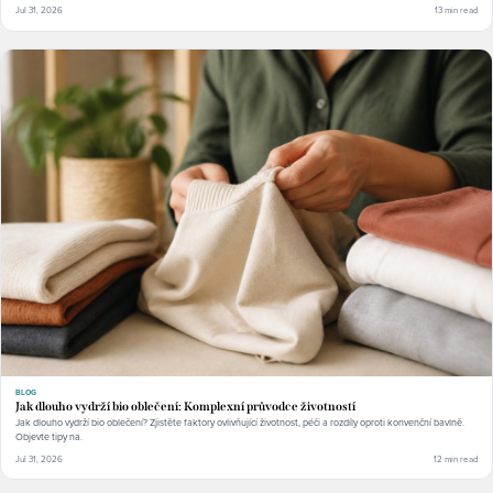
Jul 31, 2026
13 min read
BLOG
Jak dlouho vydrží bio oblečení: Komplexní průvodce životností
Jak dlouho vydrží bio oblečení? Zjistěte faktory ovlivňující životnost, péči a rozdíly oproti konvenční bavlně.
Objevte tipy na.
Jul 31, 2026
12 min read