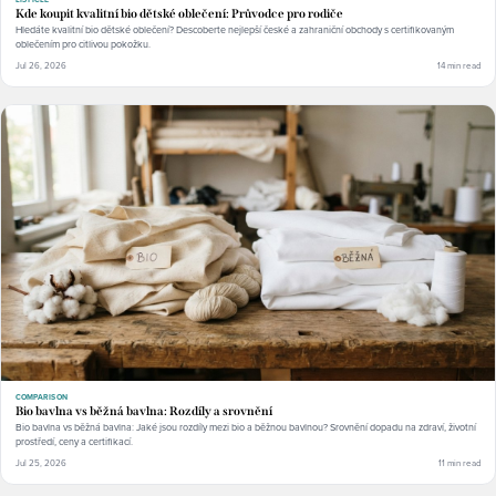
Kde koupit kvalitní bio dětské oblečení: Průvodce pro rodiče
Hledáte kvalitní bio dětské oblečení? Descoberte nejlepší české a zahraniční obchody s certifikovaným
oblečením pro citlivou pokožku.
Jul 26, 2026
14 min read
COMPARISON
Bio bavlna vs běžná bavlna: Rozdíly a srovnění
Bio bavlna vs běžná bavlna: Jaké jsou rozdíly mezi bio a běžnou bavlnou? Srovnění dopadu na zdraví, životní
prostředí, ceny a certifikací.
Jul 25, 2026
11 min read