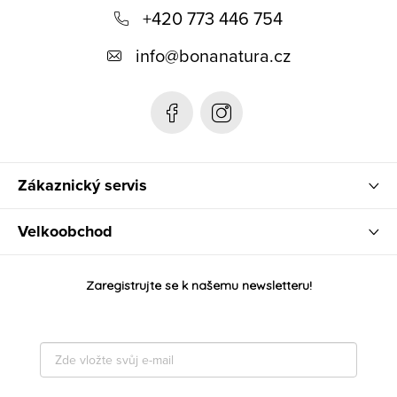
+420 773 446 754
a
t
info
@
bonanatura.cz
í
Zákaznický servis
Velkoobchod
Zaregistrujte se k našemu newsletteru!