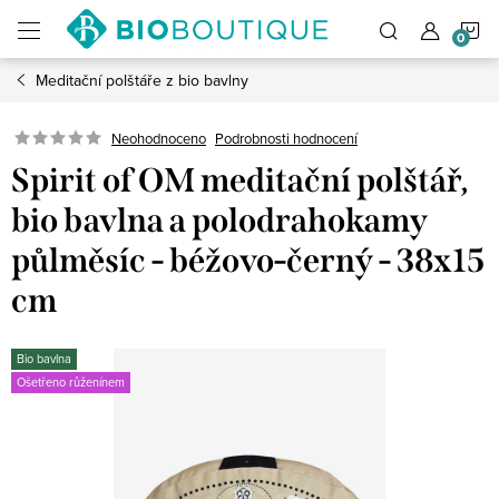
Přejít
N
na
obsah
Meditační polštáře z bio bavlny
K
Neohodnoceno
Podrobnosti hodnocení
Spirit of OM meditační polštář,
bio bavlna a polodrahokamy
půlměsíc - béžovo-černý - 38x15
cm
Bio bavlna
Ošetřeno růženínem