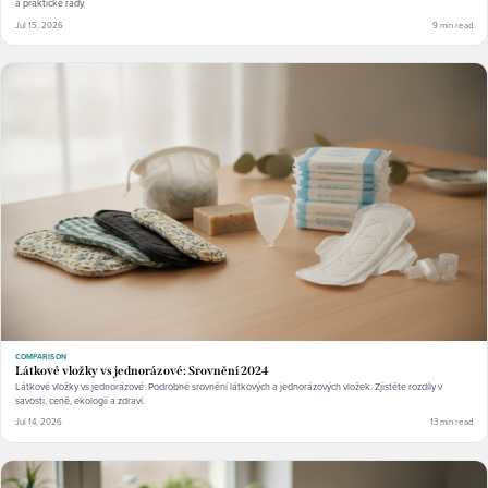
a praktické rady.
Jul 15, 2026
9 min read
COMPARISON
Látkové vložky vs jednorázové: Srovnění 2024
Látkové vložky vs jednorázové: Podrobné srovnění látkových a jednorázových vložek. Zjistěte rozdíly v
savosti, ceně, ekologii a zdraví.
Jul 14, 2026
13 min read