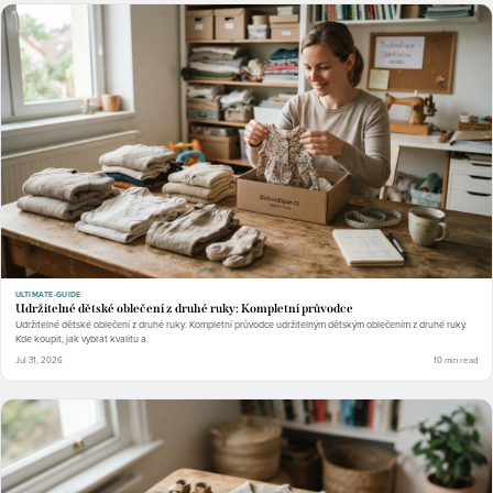
ULTIMATE-GUIDE
Udržitelné dětské oblečení z druhé ruky: Kompletní průvodce
Udržitelné dětské oblečení z druhé ruky: Kompletní průvodce udržitelným dětským oblečením z druhé ruky.
Kde koupit, jak vybrat kvalitu a.
Jul 31, 2026
10 min read