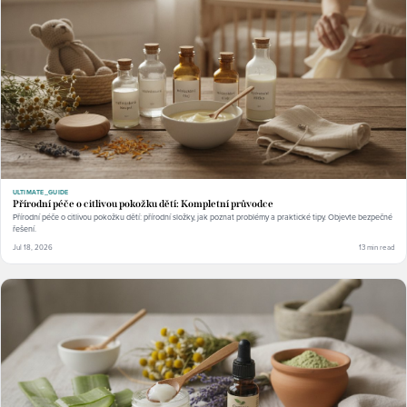
ULTIMATE_GUIDE
Přírodní péče o citlivou pokožku dětí: Kompletní průvodce
Přírodní péče o citlivou pokožku dětí: přírodní složky, jak poznat problémy a praktické tipy. Objevte bezpečné
řešení.
Jul 18, 2026
13 min read