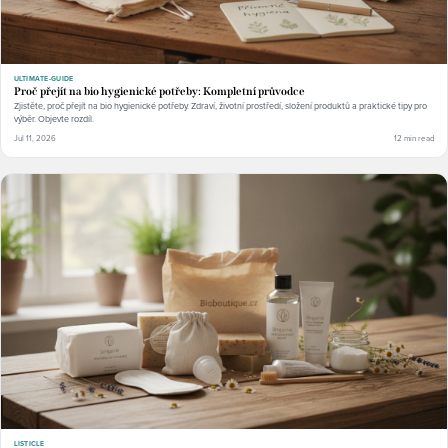
ULTIMATE-GUIDE
Proč přejít na bio hygienické potřeby: Kompletní průvodce
Zjistěte, proč přejít na bio hygienické potřeby. Zdraví, životní prostředí, složení produktů a praktické tipy pro
výběr. Objevte rozdíl.
Jul 11, 2026
12 min read
LISTICLE