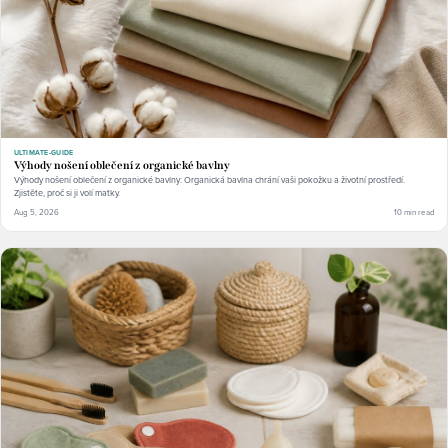
ULTIMATE-GUIDE
Výhody nošení oblečení z organické bavlny
Výhody nošení oblečení z organické bavlny: Organická bavlna chrání vaši pokožku a životní prostředí.
Zjistěte, proč si ji volí matky.
Aug 5, 2026
10 min read