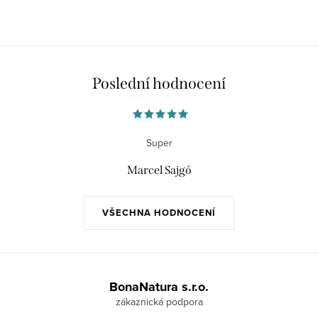
Poslední hodnocení
Super
Marcel Sajgó
VŠECHNA HODNOCENÍ
Z
á
BonaNatura s.r.o.
p