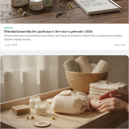
LISTICLE
Přírodní kosmetika bez parfemace: Recenze a průvodce 2026
Přírodní kosmetika bez parfemace pro citlivou pleť. Recenze produktů, složení INCI a průvodce pro atopiky.
Objevte nejlepší značky.
Jul 22, 2026
14 min read