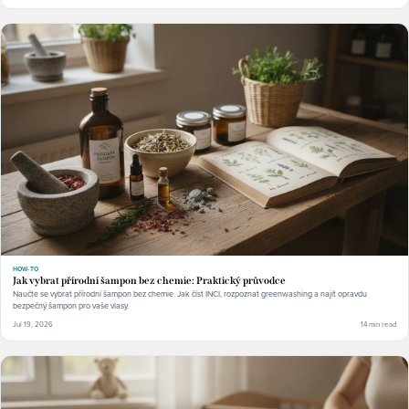
HOW-TO
Jak vybrat přírodní šampon bez chemie: Praktický průvodce
Naučte se vybrat přírodní šampon bez chemie. Jak číst INCI, rozpoznat greenwashing a najít opravdu
bezpečný šampon pro vaše vlasy.
Jul 19, 2026
14 min read