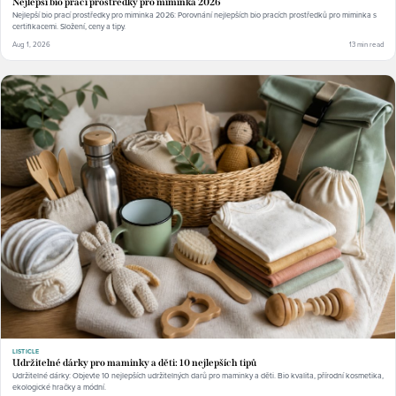
Nejlepší bio prací prostředky pro miminka 2026
Nejlepší bio prací prostředky pro miminka 2026: Porovnání nejlepších bio pracích prostředků pro miminka s
certifikacemi. Složení, ceny a tipy.
Aug 1, 2026
13 min read
LISTICLE
Udržitelné dárky pro maminky a děti: 10 nejlepších tipů
Udržitelné dárky: Objevte 10 nejlepších udržitelných darů pro maminky a děti. Bio kvalita, přírodní kosmetika,
ekologické hračky a módní.