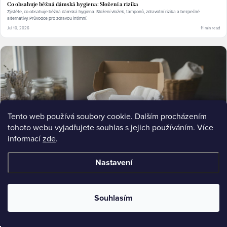
Co obsahuje běžná dámská hygiena: Složení a rizika
Zjistěte, co obsahuje běžná dámská hygiena. Složení vložek, tamponů, zdravotní rizika a bezpečné
alternativy. Průvodce pro zdravou intimní.
Jul 10, 2026
11 min read
Tento web používá soubory cookie. Dalším procházením
tohoto webu vyjadřujete souhlas s jejich používáním. Více
informací
zde
.
Nastavení
ULTIMATE-GUIDE
Přírodní složení v dámské hygieně: Proč na něm záleží
Souhlasím
Přírodní složení v dámské hygieně chrání mikrobiom a snižuje riziko podráždění. Zjistěte, proč volba materiálů
záleží. Objevte.
Jul 10, 2026
11 min read