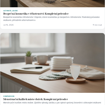
ULTIMATE_GUIDE
Bezpečná kosmetika v těhotenství: Kompletní průvodce
Bezpečná kosmetika těhotenství: Objevte, která kosmetika je bezpečná v těhotenství. Podrobný průvodce
složkami, přírodními alternativami a.
Jul 16, 2026
11 min read
COMPARISON
Menstruační kalíšek místo vložek: Komplexní průvodce
Menstruační kalíšek místo vložek: Zjistěte výhody, údržbu a jak vybrat správný. Srovnění s látkovými vložkami