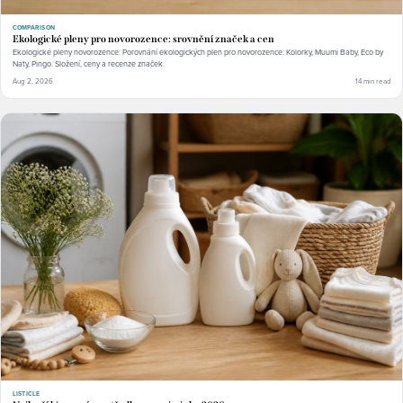
COMPARISON
Ekologické pleny pro novorozence: srovnění značek a cen
Ekologické pleny novorozence: Porovnání ekologických plen pro novorozence: Kolorky, Muumi Baby, Eco by
Naty, Pingo. Složení, ceny a recenze značek.
Aug 2, 2026
14 min read
LISTICLE