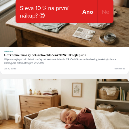
Sleva 10 % na první
Ano
Ne
nákup? 😍
LISTICLE
Udržitelné značky dětského oblečení 2026: 10 nejlepších
Objevte nejlepší udržitelné značky dětského oblečení v ČR. Certifikované bio bavlny, české výrobce a
ekologické alternativy pro vaše děti.
Jul 31, 2026
14 min read