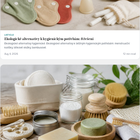
LISTICLE
Ekologické alternativy k hygienickým potřebám: 8 řešení
Ekologické alternativy hygienické: Ekologické alternativy k běžným hygienickým potřebám: menstruační
kalíšky, látkové vložky, bambusové.
Aug 4, 2026
12 min read