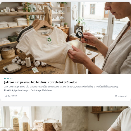
HOW-TO
Jak poznat pravou bio bavlnu: Kompletní průvodce
Jak poznat pravou bio bavlnu? Naučte se rozpoznat certifikace, charakteristiky a nejčastější podvody.
Praktický průvodce pro české spotřebitele.
Jul 24, 2026
12 min read