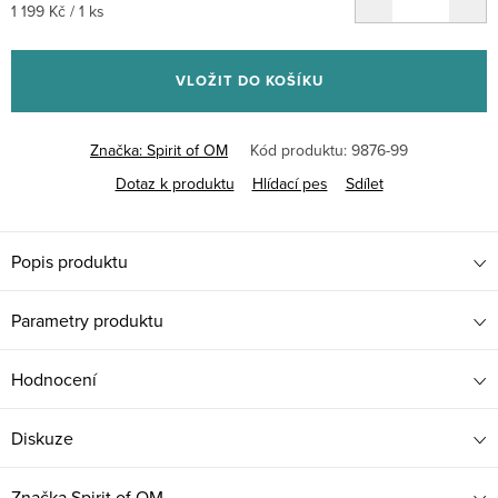
Měrná
1 199 Kč / 1 ks
cena:
VLOŽIT DO KOŠÍKU
Značka:
Spirit of OM
Kód produktu:
9876-99
Dotaz k produktu
Hlídací pes
Sdílet
Popis produktu
Parametry produktu
Hodnocení
Diskuze
Značka
Spirit of OM