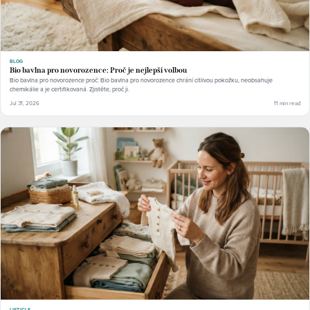
BLOG
Bio bavlna pro novorozence: Proč je nejlepší volbou
Bio bavlna pro novorozence proč: Bio bavlna pro novorozence chrání citlivou pokožku, neobsahuje
chemikálie a je certifikovaná. Zjistěte, proč ji.
Jul 31, 2026
11 min read
LISTICLE