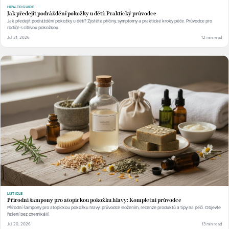
HOW-TO GUIDE
Jak předejít podráždění pokožky u dětí: Praktický průvodce
Jak předejít podráždění pokožky u dětí? Zjistěte příčiny, symptomy a praktické kroky péče. Průvodce pro
rodiče s citlivou pokožkou.
Jul 21, 2026
12 min read
LISTICLE
Přírodní šampony pro atopickou pokožku hlavy: Kompletní průvodce
Přírodní šampony pro atopickou pokožku hlavy: průvodce složením, recenze produktů a tipy na péči. Objevte
řešení bez chemikálií.
Jul 20, 2026
13 min read