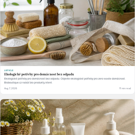
LISTICLE
Ekologické potřeby pro domácnost bez odpadu
Ekologické potřeby pro domácnost bez odpadu: Objevte ekologické potřeby pro zero waste domácnost.
Bioboutique.cz nabízí bio produkty, které.
Aug 7, 2026
11 min read