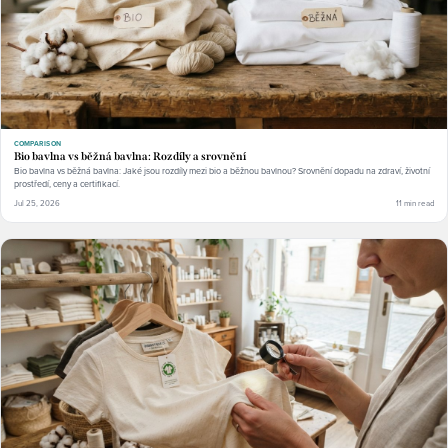
COMPARISON
Bio bavlna vs běžná bavlna: Rozdíly a srovnění
Bio bavlna vs běžná bavlna: Jaké jsou rozdíly mezi bio a běžnou bavlnou? Srovnění dopadu na zdraví, životní
prostředí, ceny a certifikací.
Jul 25, 2026
11 min read