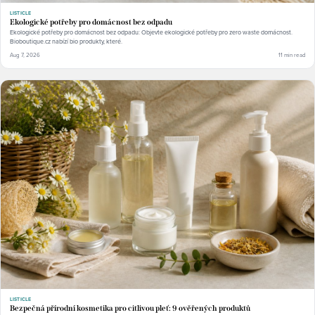
LISTICLE
Ekologické potřeby pro domácnost bez odpadu
Ekologické potřeby pro domácnost bez odpadu: Objevte ekologické potřeby pro zero waste domácnost.
Bioboutique.cz nabízí bio produkty, které.
Aug 7, 2026
11 min read
LISTICLE
Bezpečná přírodní kosmetika pro citlivou pleť: 9 ověřených produktů