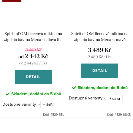
Spirit of OM fleecová mikina na
Spirit of OM fleecová mikina na
zip, bio bavlna Mena - fialová lila
zip, bio bavlna Mena - tmavě
modrá
3 489 Kč
3 489 Kč
2 442 Kč
od
Měrná
3 489 Kč / 1 ks
cena:
Měrná
od 2 442 Kč / 1 ks
cena:
DETAIL
DETAIL
Skladem, dodání do 5 dnů
Skladem, dodání do 5 dnů
Dostupné varianty
+ další
Dostupné varianty
+ další
Kód:
4529-53L
Kód:
4529-68XS