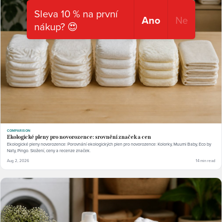
Sleva 10 % na první
Ano
Ne
nákup? 😍
COMPARISON
Ekologické pleny pro novorozence: srovnění značek a cen
Ekologické pleny novorozence: Porovnání ekologických plen pro novorozence: Kolorky, Muumi Baby, Eco by
Naty, Pingo. Složení, ceny a recenze značek.
Aug 2, 2026
14 min read