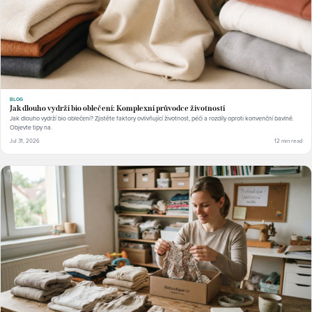
BLOG
Jak dlouho vydrží bio oblečení: Komplexní průvodce životností
Jak dlouho vydrží bio oblečení? Zjistěte faktory ovlivňující životnost, péči a rozdíly oproti konvenční bavlně.
Objevte tipy na.
Jul 31, 2026
12 min read