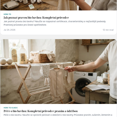
HOW-TO
Jak poznat pravou bio bavlnu: Kompletní průvodce
Jak poznat pravou bio bavlnu? Naučte se rozpoznat certifikace, charakteristiky a nejčastější podvody.
Praktický průvodce pro české spotřebitele.
Jul 24, 2026
12 min read
HOW-TO GUIDE
Péče o bio bavlnu: Kompletní průvodce praním a údržbou
Péče o bio bavlnu: Naučte se správně pečovat o oblečení z bio bavlny. Průvodce praním, sušením, žehlením a