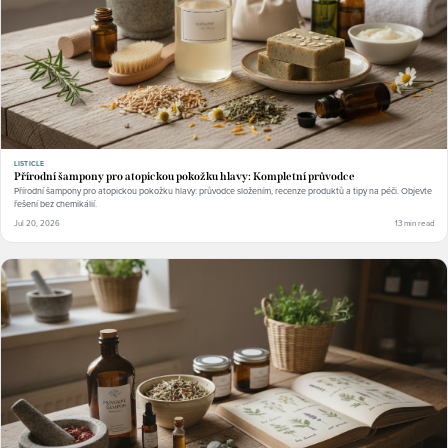
LISTICLE
Přírodní šampony pro atopickou pokožku hlavy: Kompletní průvodce
Přírodní šampony pro atopickou pokožku hlavy: průvodce složením, recenze produktů a tipy na péči. Objevte
řešení bez chemikálií.
Jul 20, 2026
13 min read