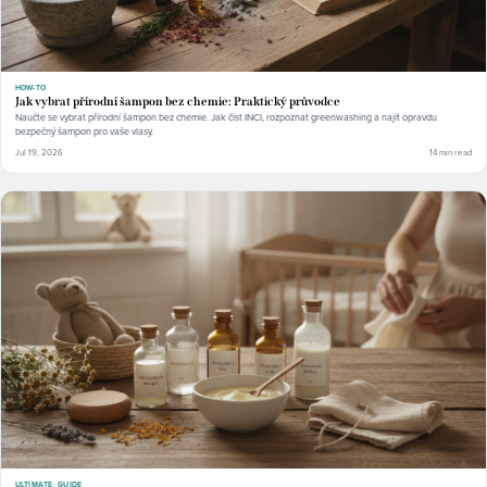
HOW-TO
Jak vybrat přírodní šampon bez chemie: Praktický průvodce
Naučte se vybrat přírodní šampon bez chemie. Jak číst INCI, rozpoznat greenwashing a najít opravdu
bezpečný šampon pro vaše vlasy.
Jul 19, 2026
14 min read
ULTIMATE_GUIDE