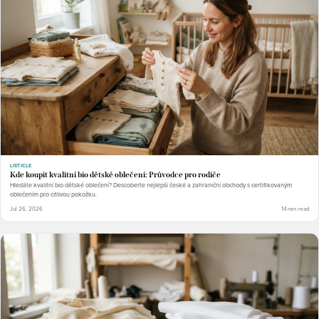
LISTICLE
Kde koupit kvalitní bio dětské oblečení: Průvodce pro rodiče
Hledáte kvalitní bio dětské oblečení? Descoberte nejlepší české a zahraniční obchody s certifikovaným
oblečením pro citlivou pokožku.
Jul 26, 2026
14 min read