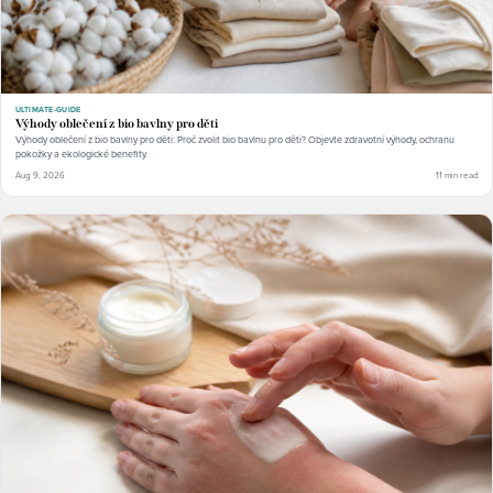
ULTIMATE-GUIDE
Výhody oblečení z bio bavlny pro děti
Výhody oblečení z bio bavlny pro děti: Proč zvolit bio bavlnu pro děti? Objevte zdravotní výhody, ochranu
pokožky a ekologické benefity.
Aug 9, 2026
11 min read