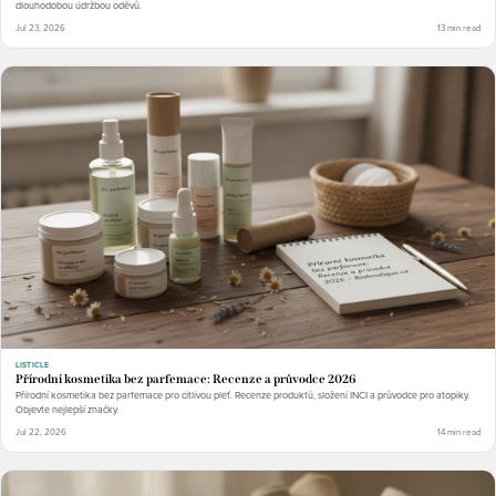
dlouhodobou údržbou oděvů.
Jul 23, 2026
13 min read
LISTICLE
Přírodní kosmetika bez parfemace: Recenze a průvodce 2026
Přírodní kosmetika bez parfemace pro citlivou pleť. Recenze produktů, složení INCI a průvodce pro atopiky.
Objevte nejlepší značky.
Jul 22, 2026
14 min read