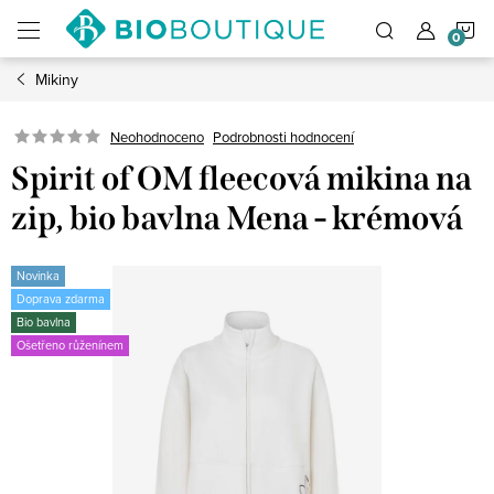
Přejít
N
na
obsah
Mikiny
K
Neohodnoceno
Podrobnosti hodnocení
Spirit of OM fleecová mikina na
zip, bio bavlna Mena - krémová
Novinka
Doprava zdarma
Bio bavlna
Ošetřeno růženínem