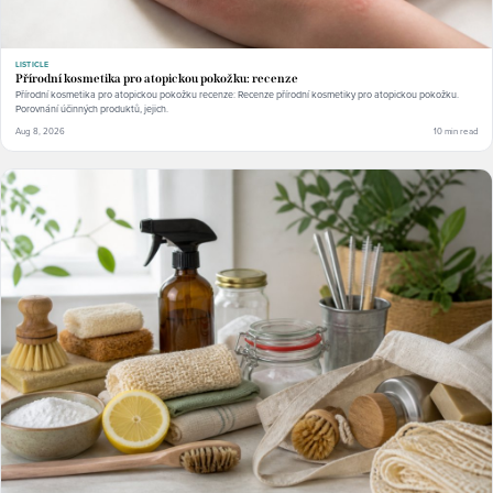
LISTICLE
Přírodní kosmetika pro atopickou pokožku: recenze
Přírodní kosmetika pro atopickou pokožku recenze: Recenze přírodní kosmetiky pro atopickou pokožku.
Porovnání účinných produktů, jejich.
Aug 8, 2026
10 min read