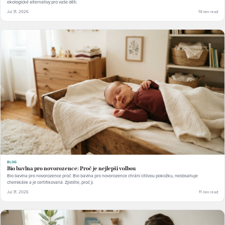
ekologické alternativy pro vaše děti.
Jul 31, 2026
14 min read
BLOG
Bio bavlna pro novorozence: Proč je nejlepší volbou
Bio bavlna pro novorozence proč: Bio bavlna pro novorozence chrání citlivou pokožku, neobsahuje
chemikálie a je certifikovaná. Zjistěte, proč ji.
Jul 31, 2026
11 min read