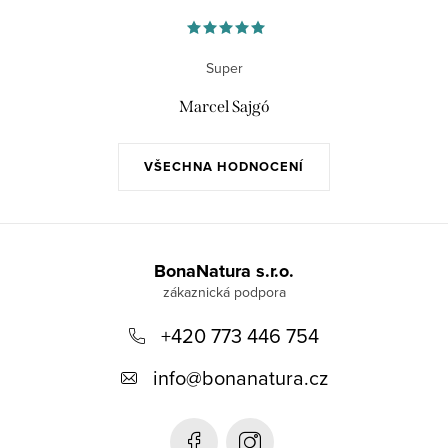
Super
Marcel Sajgó
VŠECHNA HODNOCENÍ
Z
á
BonaNatura s.r.o.
p
+420 773 446 754
a
t
info
@
bonanatura.cz
í