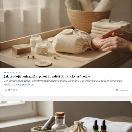
HOW-TO GUIDE
Jak předejít podráždění pokožky u dětí: Praktický průvodce
Jak předejít podráždění pokožky u dětí? Zjistěte příčiny, symptomy a praktické kroky péče. Průvodce pro
rodiče s citlivou pokožkou.
Jul 21, 2026
12 min read