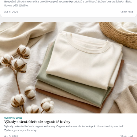
Bezpečná přírodní kosmetika pro citlivou pleť: recenze 9 produktů s certifikací. Složení bez dráždivých látek,
tipy na péči. Zjistěte.
Aug 6, 2026
12 min read
ULTIMATE-GUIDE
Výhody nošení oblečení z organické bavlny
Výhody nošení oblečení z organické bavlny: Organická bavlna chrání vaši pokožku a životní prostředí.
Zjistěte, proč si ji volí matky.
Aug 5, 2026
10 min read