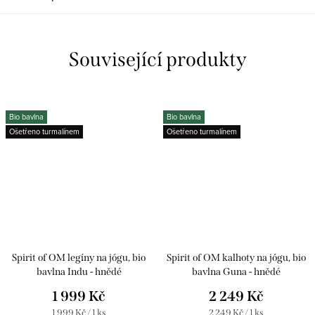
Související produkty
Bio bavlna
Bio bavlna
Ošetřeno turmalínem
Ošetřeno turmalínem
Spirit of OM legíny na jógu, bio
Spirit of OM kalhoty na jógu, bio
bavlna Indu - hnědé
bavlna Guna - hnědé
1 999 Kč
2 249 Kč
Měrná
Měrná
1 999 Kč / 1 ks
2 249 Kč / 1 ks