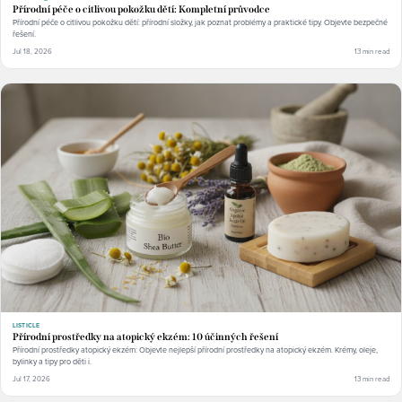
Přírodní péče o citlivou pokožku dětí: Kompletní průvodce
Přírodní péče o citlivou pokožku dětí: přírodní složky, jak poznat problémy a praktické tipy. Objevte bezpečné
řešení.
Jul 18, 2026
13 min read
LISTICLE
Přírodní prostředky na atopický ekzém: 10 účinných řešení
Přírodní prostředky atopický ekzém: Objevte nejlepší přírodní prostředky na atopický ekzém. Krémy, oleje,
bylinky a tipy pro děti i.
Jul 17, 2026
13 min read