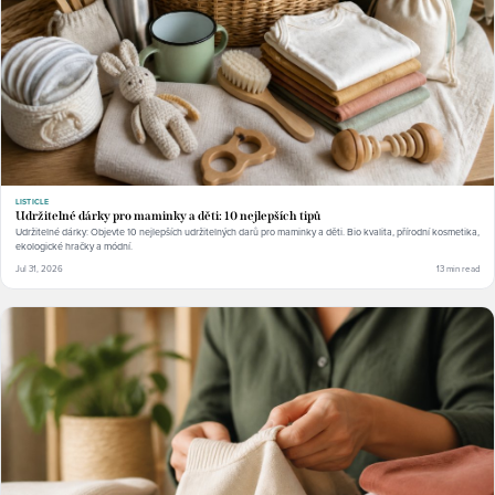
LISTICLE
Udržitelné dárky pro maminky a děti: 10 nejlepších tipů
Udržitelné dárky: Objevte 10 nejlepších udržitelných darů pro maminky a děti. Bio kvalita, přírodní kosmetika,
ekologické hračky a módní.
Jul 31, 2026
13 min read