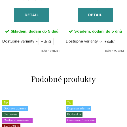
cena:
cena:
DETAIL
DETAIL
Skladem, dodání do 5 dnů
Skladem, dodání do 5 dnů
Dostupné varianty
Dostupné varianty
+ další
+ další
Kód:
1720-86L
Kód:
1753-86L
Tip
Tip
Doprava zdarma
Doprava zdarma
Bio bavlna
Bio bavlna
Ošetřeno růženínem
Ošetřeno růženínem
-30 %