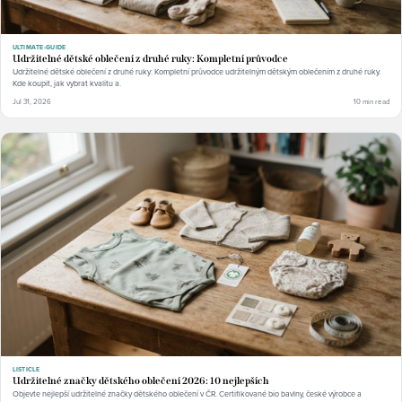
ULTIMATE-GUIDE
Udržitelné dětské oblečení z druhé ruky: Kompletní průvodce
Udržitelné dětské oblečení z druhé ruky: Kompletní průvodce udržitelným dětským oblečením z druhé ruky.
Kde koupit, jak vybrat kvalitu a.
Jul 31, 2026
10 min read
LISTICLE
Udržitelné značky dětského oblečení 2026: 10 nejlepších
Objevte nejlepší udržitelné značky dětského oblečení v ČR. Certifikované bio bavlny, české výrobce a