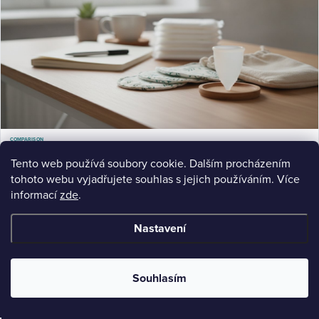
COMPARISON
Menstruační kalíšek místo vložek: Komplexní průvodce
Menstruační kalíšek místo vložek: Zjistěte výhody, údržbu a jak vybrat správný. Srovnění s látkovými vložkami
Tento web používá soubory cookie. Dalším procházením
a praktické rady.
tohoto webu vyjadřujete souhlas s jejich používáním. Více
Jul 15, 2026
9 min read
informací
zde
.
Nastavení
Souhlasím