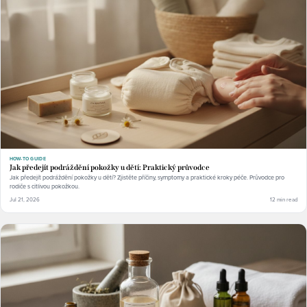
HOW-TO GUIDE
Jak předejít podráždění pokožky u dětí: Praktický průvodce
Jak předejít podráždění pokožky u dětí? Zjistěte příčiny, symptomy a praktické kroky péče. Průvodce pro
rodiče s citlivou pokožkou.
Jul 21, 2026
12 min read