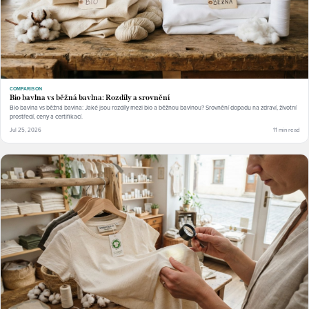
COMPARISON
Bio bavlna vs běžná bavlna: Rozdíly a srovnění
Bio bavlna vs běžná bavlna: Jaké jsou rozdíly mezi bio a běžnou bavlnou? Srovnění dopadu na zdraví, životní
prostředí, ceny a certifikací.
Jul 25, 2026
11 min read