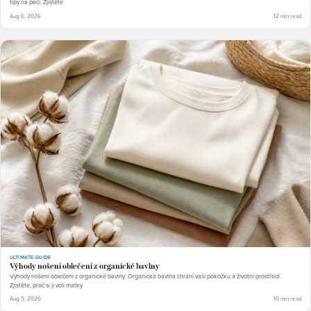
tipy na péči. Zjistěte.
Aug 6, 2026
12 min read
ULTIMATE-GUIDE
Výhody nošení oblečení z organické bavlny
Výhody nošení oblečení z organické bavlny: Organická bavlna chrání vaši pokožku a životní prostředí.
Zjistěte, proč si ji volí matky.
Aug 5, 2026
10 min read