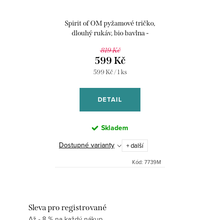
Spirit of OM pyžamové tričko,
dlouhý rukáv, bio bavlna -
meruňkové
819 Kč
599 Kč
Měrná
599 Kč / 1 ks
cena:
DETAIL
Skladem
Dostupné varianty
+ další
Kód:
7739M
Sleva pro registrované
Až - 8 % na každý nákup