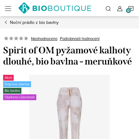
Přejít
N
na
obsah
Noční prádlo z bio bavlny
K
Neohodnoceno
Podrobnosti hodnocení
Spirit of OM pyžamové kalhoty
dlouhé, bio bavlna - meruňkové
Akce
Doprava zdarma
Bio bavlna
Ošetřeno růženínem