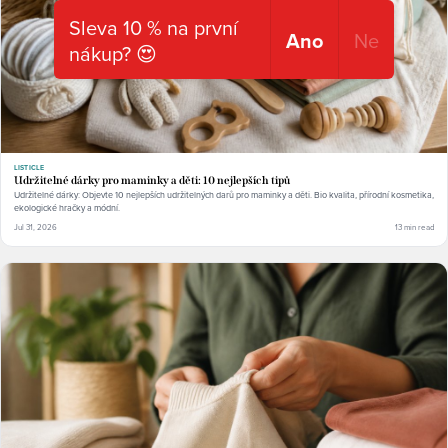
Sleva 10 % na první
Ano
Ne
nákup? 😍
LISTICLE
Udržitelné dárky pro maminky a děti: 10 nejlepších tipů
Udržitelné dárky: Objevte 10 nejlepších udržitelných darů pro maminky a děti. Bio kvalita, přírodní kosmetika,
ekologické hračky a módní.
Jul 31, 2026
13 min read