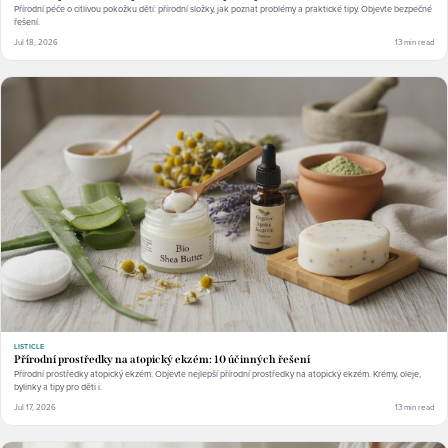
Přírodní péče o citlivou pokožku dětí: přírodní složky, jak poznat problémy a praktické tipy. Objevte bezpečné
řešení.
Jul 18, 2026
13 min read
LISTICLE
Přírodní prostředky na atopický ekzém: 10 účinných řešení
Přírodní prostředky atopický ekzém: Objevte nejlepší přírodní prostředky na atopický ekzém. Krémy, oleje,
bylinky a tipy pro děti i.
Jul 17, 2026
13 min read