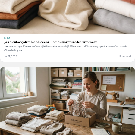
BLOG
Jak dlouho vydrží bio oblečení: Komplexní průvodce životností
Jak dlouho vydrží bio oblečení? Zjistěte faktory ovlivňující životnost, péči a rozdíly oproti konvenční bavlně.
Objevte tipy na.
Jul 31, 2026
12 min read