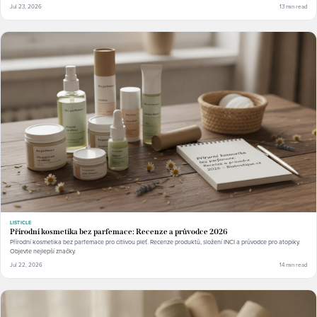
Jul 23, 2026
13 min read
LISTICLE
Přírodní kosmetika bez parfemace: Recenze a průvodce 2026
Přírodní kosmetika bez parfemace pro citlivou pleť. Recenze produktů, složení INCI a průvodce pro atopiky.
Objevte nejlepší značky.
Jul 22, 2026
14 min read