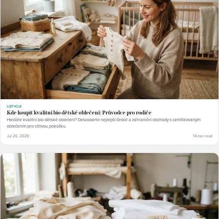
LISTICLE
Kde koupit kvalitní bio dětské oblečení: Průvodce pro rodiče
Hledáte kvalitní bio dětské oblečení? Descoberte nejlepší české a zahraniční obchody s certifikovaným
oblečením pro citlivou pokožku.
Jul 26, 2026
14 min read