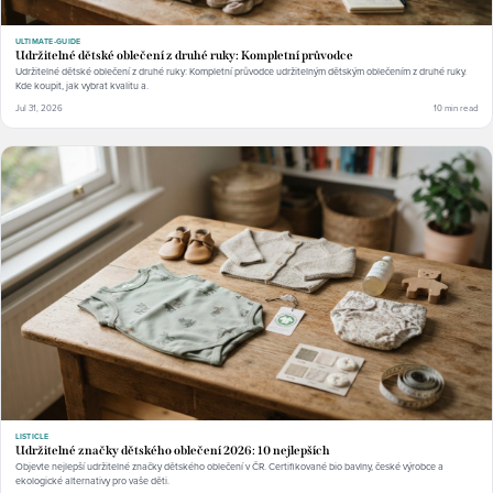
ULTIMATE-GUIDE
Udržitelné dětské oblečení z druhé ruky: Kompletní průvodce
Udržitelné dětské oblečení z druhé ruky: Kompletní průvodce udržitelným dětským oblečením z druhé ruky.
Kde koupit, jak vybrat kvalitu a.
Jul 31, 2026
10 min read
LISTICLE
Udržitelné značky dětského oblečení 2026: 10 nejlepších
Objevte nejlepší udržitelné značky dětského oblečení v ČR. Certifikované bio bavlny, české výrobce a
ekologické alternativy pro vaše děti.