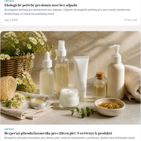
LISTICLE
Ekologické potřeby pro domácnost bez odpadu
Ekologické potřeby pro domácnost bez odpadu: Objevte ekologické potřeby pro zero waste domácnost.
Bioboutique.cz nabízí bio produkty, které.
Aug 7, 2026
11 min read
LISTICLE
Bezpečná přírodní kosmetika pro citlivou pleť: 9 ověřených produktů
Bezpečná přírodní kosmetika pro citlivou pleť: recenze 9 produktů s certifikací. Složení bez dráždivých látek,