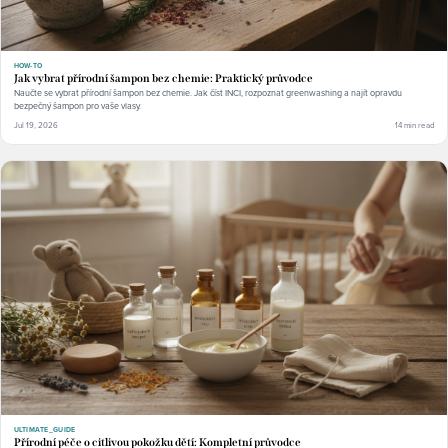
HOW-TO
Jak vybrat přírodní šampon bez chemie: Praktický průvodce
Naučte se vybrat přírodní šampon bez chemie. Jak číst INCI, rozpoznat greenwashing a najít opravdu
bezpečný šampon pro vaše vlasy.
Jul 19, 2026
14 min read
ULTIMATE_GUIDE
Přírodní péče o citlivou pokožku dětí: Kompletní průvodce