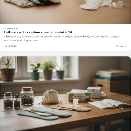
COMPARISON
Látkové vložky vs jednorázové: Srovnění 2024
Látkové vložky vs jednorázové: Podrobné srovnění látkových a jednorázových vložek. Zjistěte rozdíly v
savosti, ceně, ekologii a zdraví.
Jul 14, 2026
13 min read