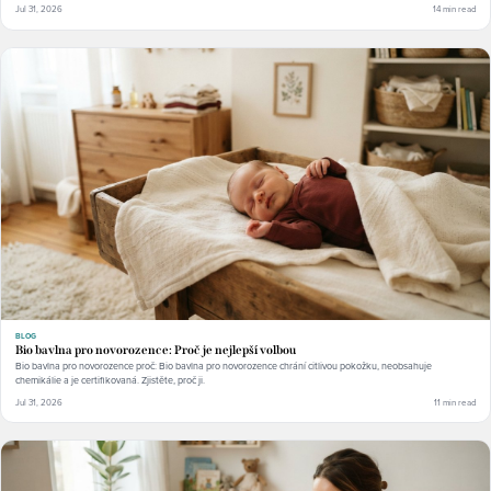
Jul 31, 2026
14 min read
BLOG
Bio bavlna pro novorozence: Proč je nejlepší volbou
Bio bavlna pro novorozence proč: Bio bavlna pro novorozence chrání citlivou pokožku, neobsahuje
chemikálie a je certifikovaná. Zjistěte, proč ji.
Jul 31, 2026
11 min read