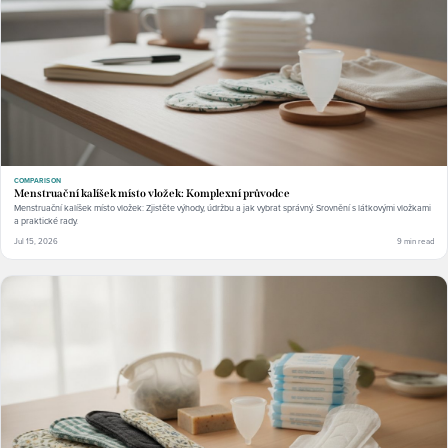
COMPARISON
Menstruační kalíšek místo vložek: Komplexní průvodce
Menstruační kalíšek místo vložek: Zjistěte výhody, údržbu a jak vybrat správný. Srovnění s látkovými vložkami
a praktické rady.
Jul 15, 2026
9 min read