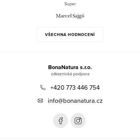
Super
Marcel Sajgó
VŠECHNA HODNOCENÍ
Z
á
BonaNatura s.r.o.
p
+420 773 446 754
a
t
info
@
bonanatura.cz
í