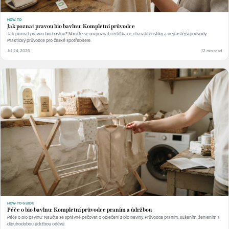
HOW-TO
Jak poznat pravou bio bavlnu: Kompletní průvodce
Jak poznat pravou bio bavlnu? Naučte se rozpoznat certifikace, charakteristiky a nejčastější podvody.
Praktický průvodce pro české spotřebitele.
Jul 24, 2026
12 min read
HOW-TO GUIDE
Péče o bio bavlnu: Kompletní průvodce praním a údržbou
Péče o bio bavlnu: Naučte se správně pečovat o oblečení z bio bavlny. Průvodce praním, sušením, žehlením a
dlouhodobou údržbou oděvů.