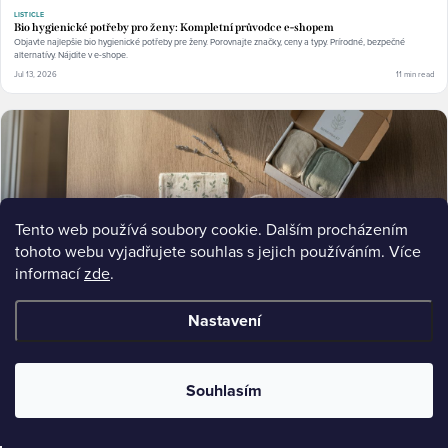
LISTICLE
Bio hygienické potřeby pro ženy: Kompletní průvodce e-shopem
Objavte najlepšie bio hygienické potřeby pre ženy. Porovnajte značky, ceny a typy. Prírodné, bezpečné
alternatívy. Nájdite v e-shope.
Jul 13, 2026
11 min read
Tento web používá soubory cookie. Dalším procházením
tohoto webu vyjadřujete souhlas s jejich používáním. Více
informací
zde
.
Nastavení
LISTICLE
Souhlasím
Jak vybrat ekologické vložky: Recenze a průvodce 2024
Ekologické vložky recenze: Jak vybrat ekologické vložky? Přečtěte si recenze, porovnání materiálů a
praktický průvodce výběrem. Objevte.
Jul 12, 2026
11 min read