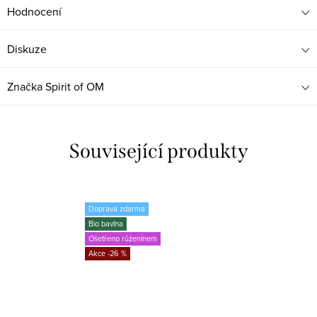
Hodnocení
Diskuze
Značka
Spirit of OM
Související produkty
Doprava zdarma
Bio bavlna
Ošetřeno růženínem
-26 %