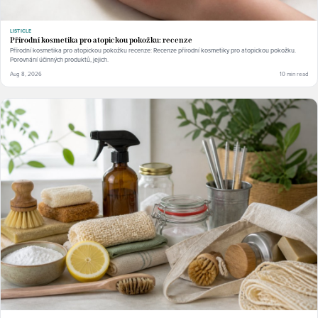
LISTICLE
Přírodní kosmetika pro atopickou pokožku: recenze
Přírodní kosmetika pro atopickou pokožku recenze: Recenze přírodní kosmetiky pro atopickou pokožku.
Porovnání účinných produktů, jejich.
Aug 8, 2026
10 min read