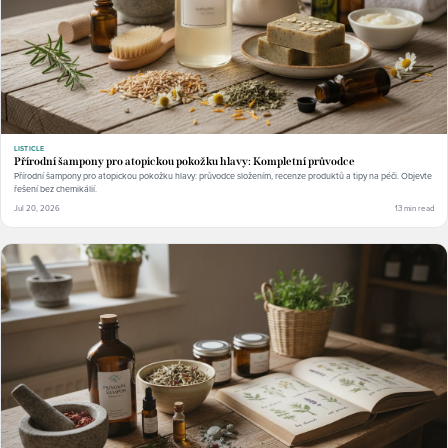
LISTICLE
Přírodní šampony pro atopickou pokožku hlavy: Kompletní průvodce
Přírodní šampony pro atopickou pokožku hlavy: průvodce složením, recenze produktů a tipy na péči. Objevte
řešení bez chemikálií.
Jul 20, 2026
13 min read