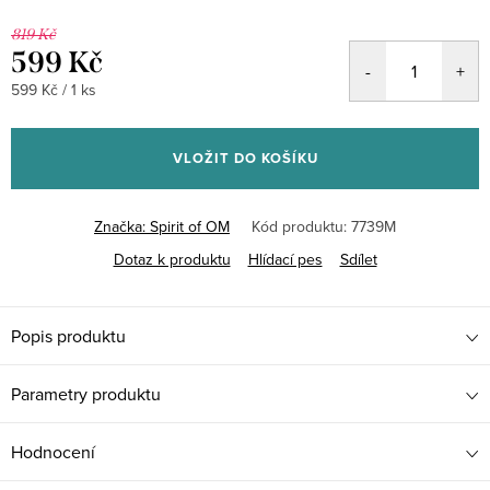
819 Kč
599 Kč
Měrná
599 Kč / 1 ks
cena:
VLOŽIT DO KOŠÍKU
Značka:
Spirit of OM
Kód produktu:
7739M
Dotaz k produktu
Hlídací pes
Sdílet
Popis produktu
Parametry produktu
Hodnocení