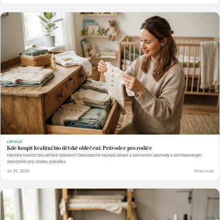
LISTICLE
Kde koupit kvalitní bio dětské oblečení: Průvodce pro rodiče
Hledáte kvalitní bio dětské oblečení? Descoberte nejlepší české a zahraniční obchody s certifikovaným
oblečením pro citlivou pokožku.
Jul 26, 2026
14 min read