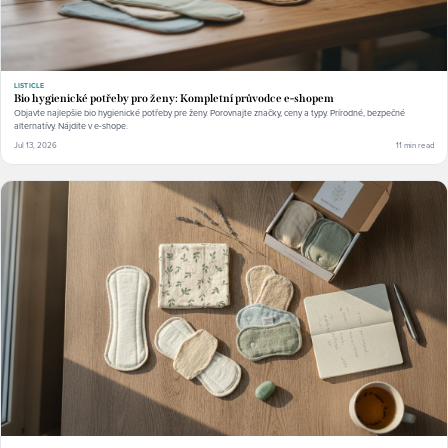
LISTICLE
Bio hygienické potřeby pro ženy: Kompletní průvodce e-shopem
Objavte najlepšie bio hygienické potřeby pre ženy. Porovnajte značky, ceny a typy. Prírodné, bezpečné
alternatívy. Nájdite v e-shope.
Jul 13, 2026
11 min read