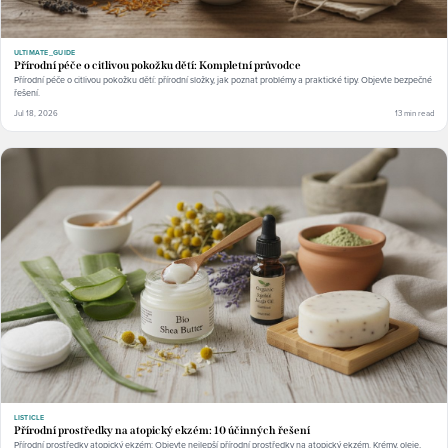
ULTIMATE_GUIDE
Přírodní péče o citlivou pokožku dětí: Kompletní průvodce
Přírodní péče o citlivou pokožku dětí: přírodní složky, jak poznat problémy a praktické tipy. Objevte bezpečné
řešení.
Jul 18, 2026
13 min read
LISTICLE
Přírodní prostředky na atopický ekzém: 10 účinných řešení
Přírodní prostředky atopický ekzém: Objevte nejlepší přírodní prostředky na atopický ekzém. Krémy, oleje,