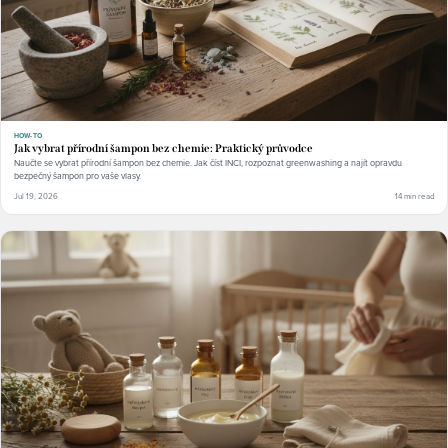
HOW-TO
Jak vybrat přírodní šampon bez chemie: Praktický průvodce
Naučte se vybrat přírodní šampon bez chemie. Jak číst INCI, rozpoznat greenwashing a najít opravdu
bezpečný šampon pro vaše vlasy.
Jul 19, 2026
14 min read