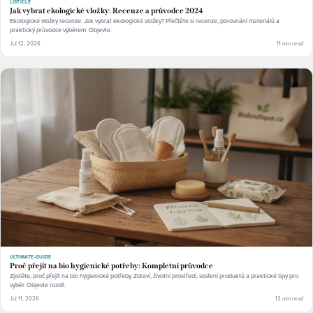
LISTICLE
Jak vybrat ekologické vložky: Recenze a průvodce 2024
Ekologické vložky recenze: Jak vybrat ekologické vložky? Přečtěte si recenze, porovnání materiálů a
praktický průvodce výběrem. Objevte.
Jul 12, 2026
11 min read
ULTIMATE-GUIDE
Proč přejít na bio hygienické potřeby: Kompletní průvodce
Zjistěte, proč přejít na bio hygienické potřeby. Zdraví, životní prostředí, složení produktů a praktické tipy pro
výběr. Objevte rozdíl.
Jul 11, 2026
12 min read