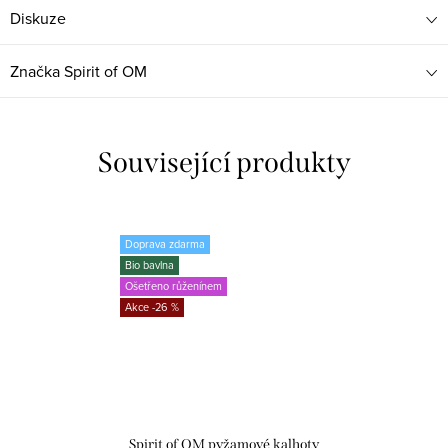
Diskuze
Značka
Spirit of OM
Související produkty
Doprava zdarma
Bio bavlna
Ošetřeno růženínem
-26 %
Spirit of OM pyžamové kalhoty