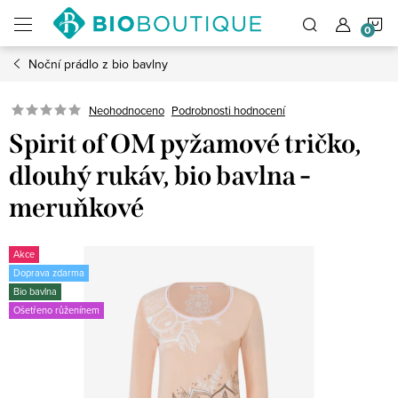
Přejít
N
na
obsah
Noční prádlo z bio bavlny
K
Neohodnoceno
Podrobnosti hodnocení
Spirit of OM pyžamové tričko,
dlouhý rukáv, bio bavlna -
meruňkové
Akce
Doprava zdarma
Bio bavlna
Ošetřeno růženínem