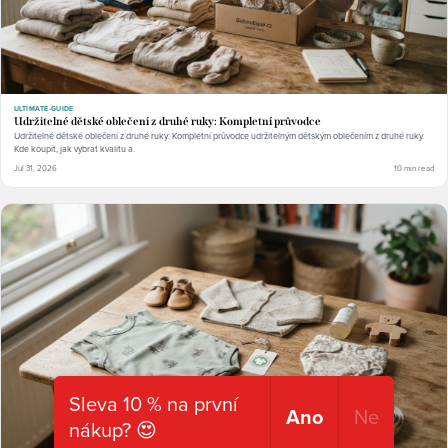
ULTIMATE-GUIDE
Udržitelné dětské oblečení z druhé ruky: Kompletní průvodce
Udržitelné dětské oblečení z druhé ruky: Kompletní průvodce udržitelným dětským oblečením z druhé ruky.
Kde koupit, jak vybrat kvalitu a.
Jul 31, 2026
10 min read
Sleva 10 % na první
Ano
Ne
nákup? 😍