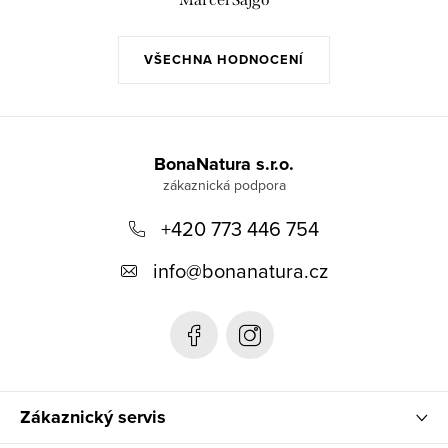
VŠECHNA HODNOCENÍ
Z
á
BonaNatura s.r.o.
p
+420 773 446 754
a
t
info
@
bonanatura.cz
í
Zákaznický servis