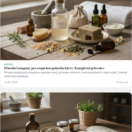
LISTICLE
Přírodní šampony pro atopickou pokožku hlavy: Kompletní průvodce
Přírodní šampony pro atopickou pokožku hlavy: průvodce složením, recenze produktů a tipy na péči. Objevte
řešení bez chemikálií.
Jul 20, 2026
13 min read