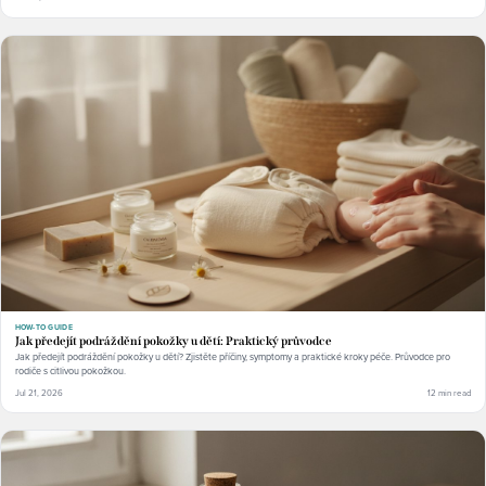
HOW-TO GUIDE
Jak předejít podráždění pokožky u dětí: Praktický průvodce
Jak předejít podráždění pokožky u dětí? Zjistěte příčiny, symptomy a praktické kroky péče. Průvodce pro
rodiče s citlivou pokožkou.
Jul 21, 2026
12 min read