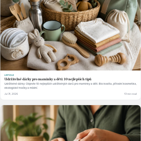
LISTICLE
Udržitelné dárky pro maminky a děti: 10 nejlepších tipů
Udržitelné dárky: Objevte 10 nejlepších udržitelných darů pro maminky a děti. Bio kvalita, přírodní kosmetika,
ekologické hračky a módní.
Jul 31, 2026
13 min read