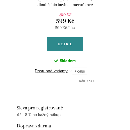
dlouhé, bio bavlna - meruňkové
819 Kč
599 Kč
Měrná
599 Kč / 1 ks
cena:
DETAIL
Skladem
Dostupné varianty
+ další
Kód:
7738S
Sleva pro registrované
Až - 8 % na každý nákup
Doprava zdarma