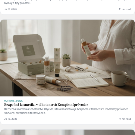
bylinky a tipy pro děti i.
Jul 17, 2026
13 min read
ULTIMATE_GUIDE
Bezpečná kosmetika v těhotenství: Kompletní průvodce
Bezpečná kosmetika těhotenství: Objevte, která kosmetika je bezpečná v těhotenství. Podrobný průvodce
složkami, přírodními alternativami a.
Jul 16, 2026
11 min read