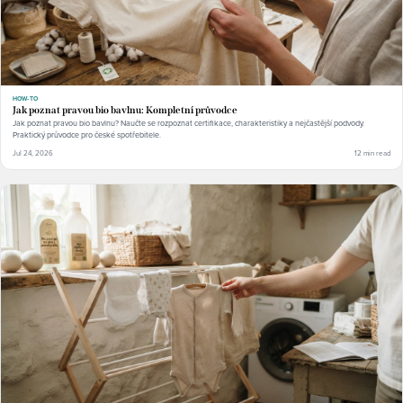
HOW-TO
Jak poznat pravou bio bavlnu: Kompletní průvodce
Jak poznat pravou bio bavlnu? Naučte se rozpoznat certifikace, charakteristiky a nejčastější podvody.
Praktický průvodce pro české spotřebitele.
Jul 24, 2026
12 min read