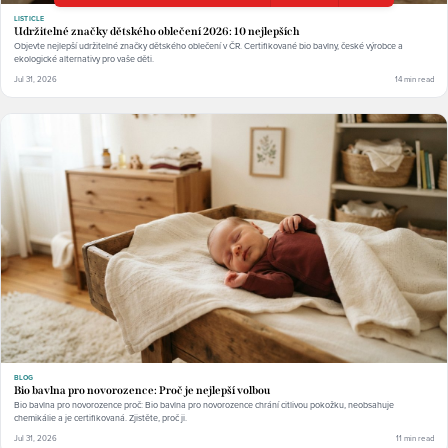
LISTICLE
Udržitelné značky dětského oblečení 2026: 10 nejlepších
Objevte nejlepší udržitelné značky dětského oblečení v ČR. Certifikované bio bavlny, české výrobce a
ekologické alternativy pro vaše děti.
Jul 31, 2026
14 min read
BLOG
Bio bavlna pro novorozence: Proč je nejlepší volbou
Bio bavlna pro novorozence proč: Bio bavlna pro novorozence chrání citlivou pokožku, neobsahuje
chemikálie a je certifikovaná. Zjistěte, proč ji.
Jul 31, 2026
11 min read