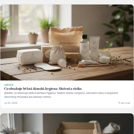
LISTICLE
Co obsahuje běžná dámská hygiena: Složení a rizika
Zjistěte, co obsahuje běžná dámská hygiena. Složení vložek, tamponů, zdravotní rizika a bezpečné
alternativy. Průvodce pro zdravou intimní.
Jul 10, 2026
11 min read