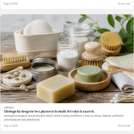
Aug 4, 2026
12 min read
LISTICLE
Ekologická drogerie bez plastových obalů: 8 českých značek
Ekologická drogerie bez plastových obalů: české značky, certifikace a tipy na nákup. Objevte udržitelné
alternativy pro vaši domácnost.
Aug 3, 2026
13 min read