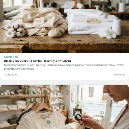
COMPARISON
Bio bavlna vs běžná bavlna: Rozdíly a srovnění
Bio bavlna vs běžná bavlna: Jaké jsou rozdíly mezi bio a běžnou bavlnou? Srovnění dopadu na zdraví, životní
prostředí, ceny a certifikací.
Jul 25, 2026
11 min read