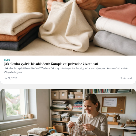
BLOG
Jak dlouho vydrží bio oblečení: Komplexní průvodce životností
Jak dlouho vydrží bio oblečení? Zjistěte faktory ovlivňující životnost, péči a rozdíly oproti konvenční bavlně.
Objevte tipy na.
Jul 31, 2026
12 min read