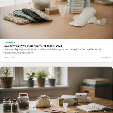
COMPARISON
Látkové vložky vs jednorázové: Srovnění 2024
Látkové vložky vs jednorázové: Podrobné srovnění látkových a jednorázových vložek. Zjistěte rozdíly v
savosti, ceně, ekologii a zdraví.
Jul 14, 2026
13 min read