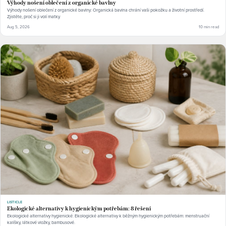
Výhody nošení oblečení z organické bavlny
Výhody nošení oblečení z organické bavlny: Organická bavlna chrání vaši pokožku a životní prostředí.
Zjistěte, proč si ji volí matky.
Aug 5, 2026
10 min read
LISTICLE
Ekologické alternativy k hygienickým potřebám: 8 řešení
Ekologické alternativy hygienické: Ekologické alternativy k běžným hygienickým potřebám: menstruační
kalíšky, látkové vložky, bambusové.