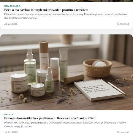
HOW-TO GUIDE
Péče o bio bavlnu: Kompletní průvodce praním a údržbou
Péče o bio bavlnu: Naučte se správně pečovat o oblečení z bio bavlny. Průvodce praním, sušením, žehlením a
dlouhodobou údržbou oděvů.
Jul 23, 2026
13 min read
LISTICLE
Přírodní kosmetika bez parfemace: Recenze a průvodce 2026
Přírodní kosmetika bez parfemace pro citlivou pleť. Recenze produktů, složení INCI a průvodce pro atopiky.
Objevte nejlepší značky.
Jul 22, 2026
14 min read