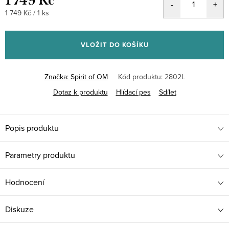
1 749 Kč
Měrná
1 749 Kč / 1 ks
cena:
VLOŽIT DO KOŠÍKU
Značka:
Spirit of OM
Kód produktu:
2802L
Dotaz k produktu
Hlídací pes
Sdílet
Popis produktu
Parametry produktu
Hodnocení
Diskuze