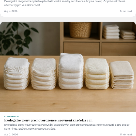
Ekologická drogerie bez plastových obalů: české značky, certifikace a tipy na nákup. Objevte udržitelné
alternativy pro vaši domácnost.
Aug 3, 2026
13 min read
COMPARISON
Ekologické pleny pro novorozence: srovnění značek a cen
Ekologické pleny novorozence: Porovnání ekologických plen pro novorozence: Kolorky, Muumi Baby, Eco by
Naty, Pingo. Složení, ceny a recenze značek.
Aug 2, 2026
14 min read