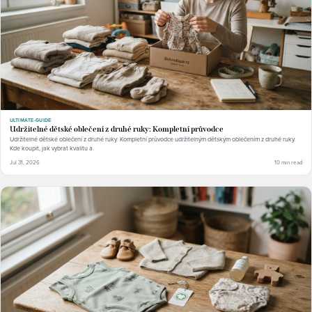
ULTIMATE-GUIDE
Udržitelné dětské oblečení z druhé ruky: Kompletní průvodce
Udržitelné dětské oblečení z druhé ruky: Kompletní průvodce udržitelným dětským oblečením z druhé ruky.
Kde koupit, jak vybrat kvalitu a.
Jul 31, 2026
10 min read