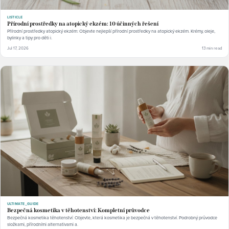
LISTICLE
Přírodní prostředky na atopický ekzém: 10 účinných řešení
Přírodní prostředky atopický ekzém: Objevte nejlepší přírodní prostředky na atopický ekzém. Krémy, oleje,
bylinky a tipy pro děti i.
Jul 17, 2026
13 min read
ULTIMATE_GUIDE
Bezpečná kosmetika v těhotenství: Kompletní průvodce
Bezpečná kosmetika těhotenství: Objevte, která kosmetika je bezpečná v těhotenství. Podrobný průvodce
složkami, přírodními alternativami a.