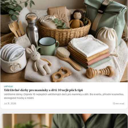
LISTICLE
Udržitelné dárky pro maminky a děti: 10 nejlepších tipů
Udržitelné dárky: Objevte 10 nejlepších udržitelných darů pro maminky a děti. Bio kvalita, přírodní kosmetika,
ekologické hračky a módní.
Jul 31, 2026
13 min read