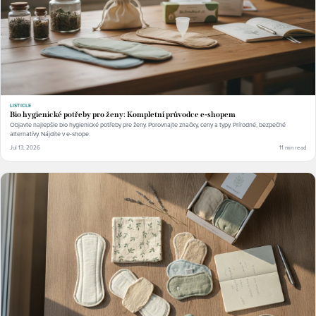
LISTICLE
Bio hygienické potřeby pro ženy: Kompletní průvodce e-shopem
Objavte najlepšie bio hygienické potřeby pre ženy. Porovnajte značky, ceny a typy. Prírodné, bezpečné
alternatívy. Nájdite v e-shope.
Jul 13, 2026
11 min read