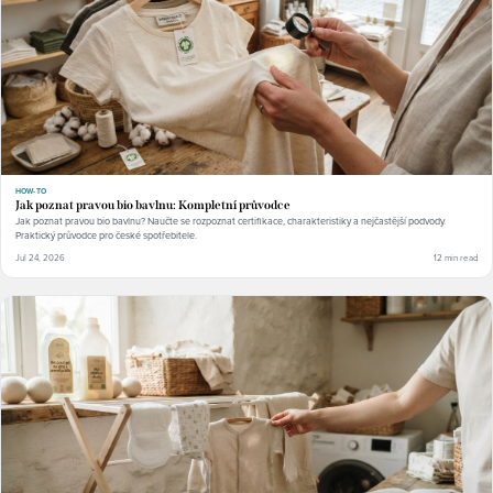
HOW-TO
Jak poznat pravou bio bavlnu: Kompletní průvodce
Jak poznat pravou bio bavlnu? Naučte se rozpoznat certifikace, charakteristiky a nejčastější podvody.
Praktický průvodce pro české spotřebitele.
Jul 24, 2026
12 min read