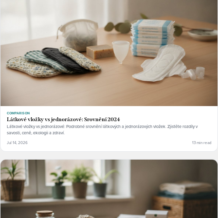
COMPARISON
Látkové vložky vs jednorázové: Srovnění 2024
Látkové vložky vs jednorázové: Podrobné srovnění látkových a jednorázových vložek. Zjistěte rozdíly v
savosti, ceně, ekologii a zdraví.
Jul 14, 2026
13 min read