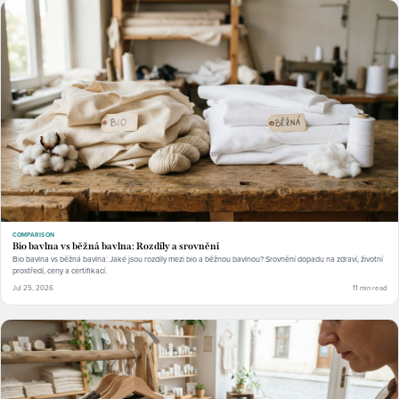
COMPARISON
Bio bavlna vs běžná bavlna: Rozdíly a srovnění
Bio bavlna vs běžná bavlna: Jaké jsou rozdíly mezi bio a běžnou bavlnou? Srovnění dopadu na zdraví, životní
prostředí, ceny a certifikací.
Jul 25, 2026
11 min read