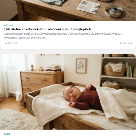
LISTICLE
Udržitelné značky dětského oblečení 2026: 10 nejlepších
Objevte nejlepší udržitelné značky dětského oblečení v ČR. Certifikované bio bavlny, české výrobce a
ekologické alternativy pro vaše děti.
Jul 31, 2026
14 min read
BLOG