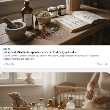
HOW-TO
Jak vybrat přírodní šampon bez chemie: Praktický průvodce
Naučte se vybrat přírodní šampon bez chemie. Jak číst INCI, rozpoznat greenwashing a najít opravdu
bezpečný šampon pro vaše vlasy.
Jul 19, 2026
14 min read