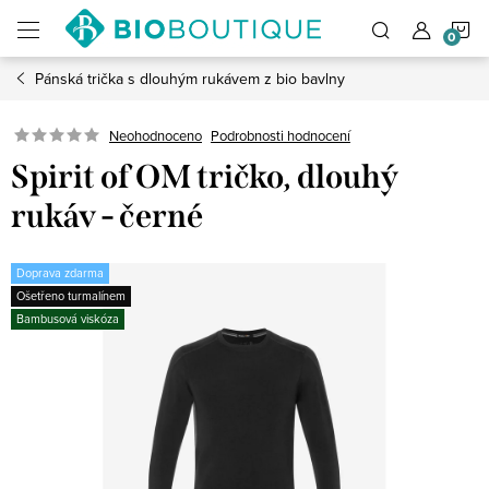
Přejít
N
na
obsah
Pánská trička s dlouhým rukávem z bio bavlny
K
Neohodnoceno
Podrobnosti hodnocení
Spirit of OM tričko, dlouhý
rukáv - černé
Doprava zdarma
Ošetřeno turmalínem
Bambusová viskóza