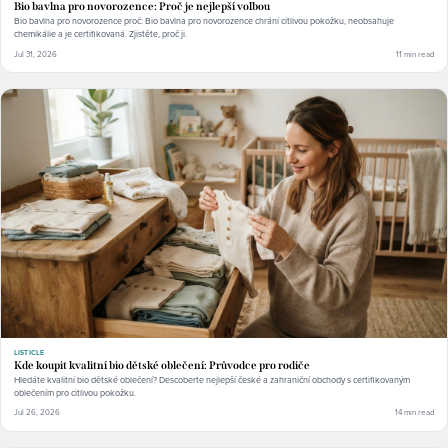
Bio bavlna pro novorozence: Proč je nejlepší volbou
Bio bavlna pro novorozence proč: Bio bavlna pro novorozence chrání citlivou pokožku, neobsahuje
chemikálie a je certifikovaná. Zjistěte, proč ji.
Jul 31, 2026
11 min read
LISTICLE
Kde koupit kvalitní bio dětské oblečení: Průvodce pro rodiče
Hledáte kvalitní bio dětské oblečení? Descoberte nejlepší české a zahraniční obchody s certifikovaným
oblečením pro citlivou pokožku.
Jul 26, 2026
14 min read