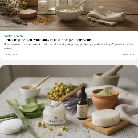
ULTIMATE_GUIDE
Přírodní péče o citlivou pokožku dětí: Kompletní průvodce
Přírodní péče o citlivou pokožku dětí: přírodní složky, jak poznat problémy a praktické tipy. Objevte bezpečné
řešení.
Jul 18, 2026
13 min read