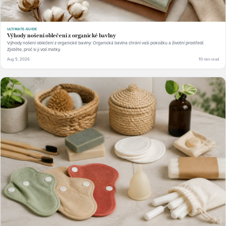
ULTIMATE-GUIDE
Výhody nošení oblečení z organické bavlny
Výhody nošení oblečení z organické bavlny: Organická bavlna chrání vaši pokožku a životní prostředí.
Zjistěte, proč si ji volí matky.
Aug 5, 2026
10 min read