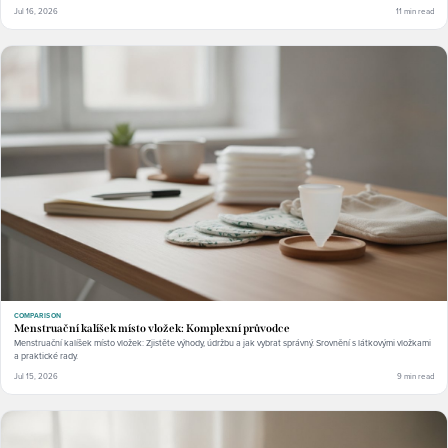
Jul 16, 2026
11 min read
COMPARISON
Menstruační kalíšek místo vložek: Komplexní průvodce
Menstruační kalíšek místo vložek: Zjistěte výhody, údržbu a jak vybrat správný. Srovnění s látkovými vložkami
a praktické rady.
Jul 15, 2026
9 min read