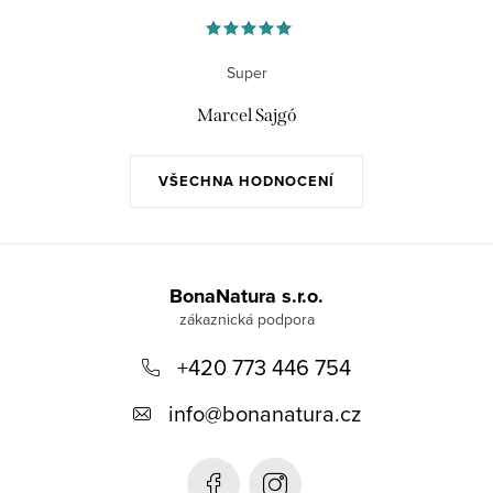
Super
Marcel Sajgó
VŠECHNA HODNOCENÍ
Z
á
BonaNatura s.r.o.
p
+420 773 446 754
a
t
info
@
bonanatura.cz
í