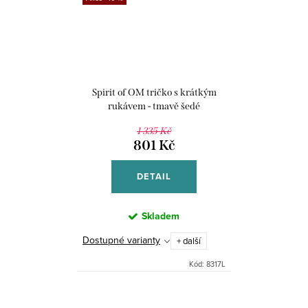
Spirit of OM tričko s krátkým
rukávem - tmavě šedé
1 335 Kč
801 Kč
DETAIL
Skladem
Dostupné varianty
+ další
Kód:
8317L