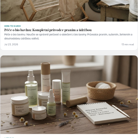
HOW-TO GUIDE
Péče o bio bavlnu: Kompletní průvodce praním a údržbou
Péče o bio bavlnu: Naučte se správně pečovat o oblečení z bio bavlny. Průvodce praním, sušením, žehlením a
dlouhodobou údržbou oděvů.
Jul 23, 2026
13 min read