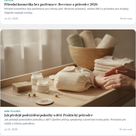
LISTICLE
Přírodní kosmetika bez parfemace: Recenze a průvodce 2026
Přírodní kosmetika bez parfemace pro citlivou pleť. Recenze produktů, složení INCI a průvodce pro atopiky.
Objevte nejlepší značky.
Jul 22, 2026
14 min read
HOW-TO GUIDE
Jak předejít podráždění pokožky u dětí: Praktický průvodce
Jak předejít podráždění pokožky u dětí? Zjistěte příčiny, symptomy a praktické kroky péče. Průvodce pro
rodiče s citlivou pokožkou.
Jul 21, 2026
12 min read