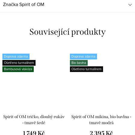
Značka
Spirit of OM
Související produkty
Doprava zdarma
Doprava zdarma
Ošetřeno turmalínem
Bio bavlna
Bambusová viskóza
Ošetřeno turmalínem
Spirit of OM tričko, dlouhý rukáv
Spirit of OM mikina, bio bavlna -
- tmavě šedé
tmavě modrá
1 749 Kč
2 395 Kč