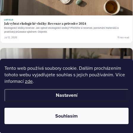
LISTICLE
Jak vybrat ekologické vložky: Recenze a průvodce 2024
Ekologické vložky recenze: Jak vybrat ekologické vložky? Přečtěte si recenze, porovnání materiálů a
praktický průvodce výběrem. Objevte.
Jul 12, 2026
11 min read
Tento web používá soubory cookie. Dalším procházením
tohoto webu vyjadřujete souhlas s jejich používáním. Více
informací
zde
.
Nastavení
Souhlasím
ULTIMATE-GUIDE
Proč přejít na bio hygienické potřeby: Kompletní průvodce