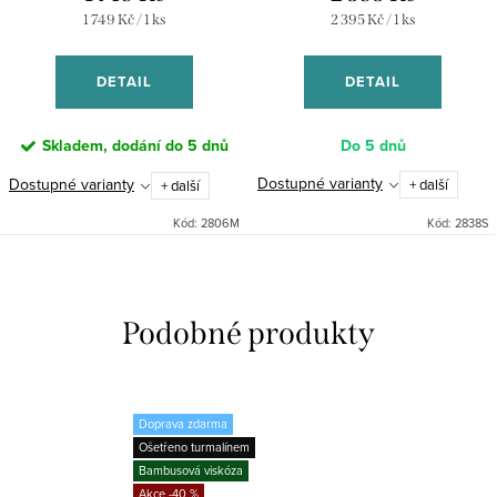
Měrná
Měrná
1 749 Kč / 1 ks
2 395 Kč / 1 ks
cena:
cena:
DETAIL
DETAIL
Skladem, dodání do 5 dnů
Do 5 dnů
Dostupné varianty
Dostupné varianty
+ další
+ další
Kód:
2806M
Kód:
2838S
Doprava zdarma
Ošetřeno turmalínem
Bambusová viskóza
-40 %