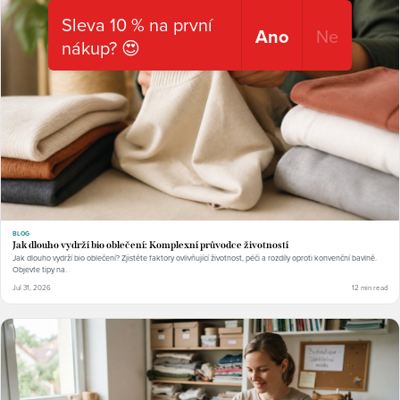
Sleva 10 % na první
Ano
Ne
nákup? 😍
BLOG
Jak dlouho vydrží bio oblečení: Komplexní průvodce životností
Jak dlouho vydrží bio oblečení? Zjistěte faktory ovlivňující životnost, péči a rozdíly oproti konvenční bavlně.
Objevte tipy na.
Jul 31, 2026
12 min read