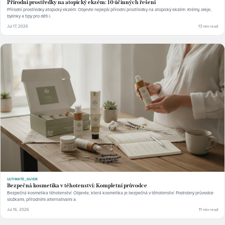
Přírodní prostředky na atopický ekzém: 10 účinných řešení
Přírodní prostředky atopický ekzém: Objevte nejlepší přírodní prostředky na atopický ekzém. Krémy, oleje,
bylinky a tipy pro děti i.
Jul 17, 2026
13 min read
ULTIMATE_GUIDE
Bezpečná kosmetika v těhotenství: Kompletní průvodce
Bezpečná kosmetika těhotenství: Objevte, která kosmetika je bezpečná v těhotenství. Podrobný průvodce
složkami, přírodními alternativami a.
Jul 16, 2026
11 min read