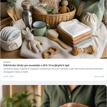
LISTICLE
Udržitelné dárky pro maminky a děti: 10 nejlepších tipů
Udržitelné dárky: Objevte 10 nejlepších udržitelných darů pro maminky a děti. Bio kvalita, přírodní kosmetika,
ekologické hračky a módní.
Jul 31, 2026
13 min read