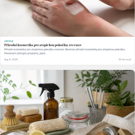
LISTICLE
Přírodní kosmetika pro atopickou pokožku: recenze
Přírodní kosmetika pro atopickou pokožku recenze: Recenze přírodní kosmetiky pro atopickou pokožku.
Porovnání účinných produktů, jejich.
Aug 8, 2026
10 min read