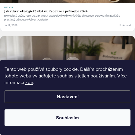
LISTICLE
Jak vybrat ekologické vložky: Recenze a průvodce 2024
Ekologické vložky recenze: Jak vybrat ekologické vložky? Přečtěte si recenze, porovnání materiálů a
praktický průvodce výběrem. Objevte.
Jul 12, 2026
11 min read
Tento web používá soubory cookie. Dalším procházením
tohoto webu vyjadřujete souhlas s jejich používáním. Více
informací
zde
.
Nastavení
Souhlasím
ULTIMATE-GUIDE
Proč přejít na bio hygienické potřeby: Kompletní průvodce
Zjistěte, proč přejít na bio hygienické potřeby. Zdraví, životní prostředí, složení produktů a praktické tipy pro
výběr. Objevte rozdíl.