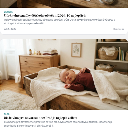
LISTICLE
Udržitelné značky dětského oblečení 2026: 10 nejlepších
Objevte nejlepší udržitelné značky dětského oblečení v ČR. Certifikované bio bavlny, české výrobce a
ekologické alternativy pro vaše děti.
Jul 31, 2026
14 min read
BLOG
Bio bavlna pro novorozence: Proč je nejlepší volbou
Bio bavlna pro novorozence proč: Bio bavlna pro novorozence chrání citlivou pokožku, neobsahuje
chemikálie a je certifikovaná. Zjistěte, proč ji.