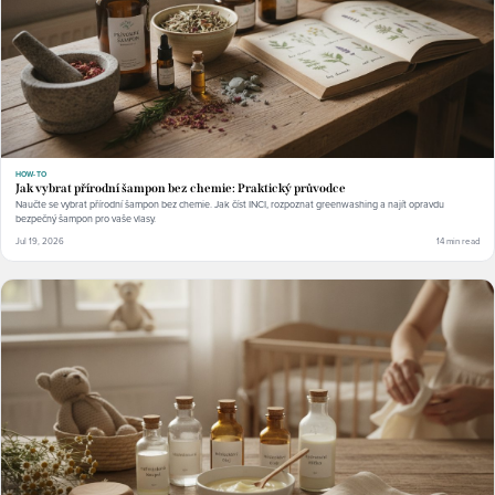
HOW-TO
Jak vybrat přírodní šampon bez chemie: Praktický průvodce
Naučte se vybrat přírodní šampon bez chemie. Jak číst INCI, rozpoznat greenwashing a najít opravdu
bezpečný šampon pro vaše vlasy.
Jul 19, 2026
14 min read