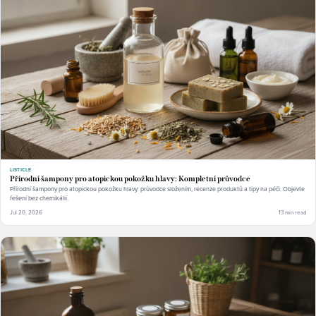
LISTICLE
Přírodní šampony pro atopickou pokožku hlavy: Kompletní průvodce
Přírodní šampony pro atopickou pokožku hlavy: průvodce složením, recenze produktů a tipy na péči. Objevte
řešení bez chemikálií.
Jul 20, 2026
13 min read