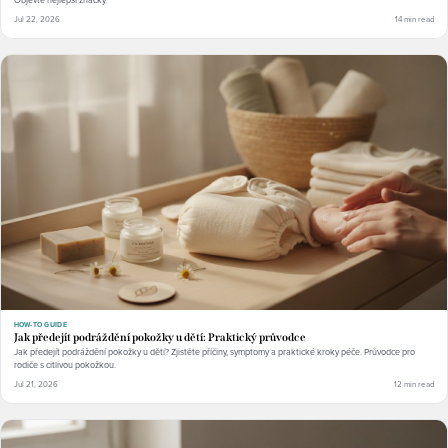
Jul 22, 2026
14 min read
HOW-TO GUIDE
Jak předejít podráždění pokožky u dětí: Praktický průvodce
Jak předejít podráždění pokožky u dětí? Zjistěte příčiny, symptomy a praktické kroky péče. Průvodce pro
rodiče s citlivou pokožkou.
Jul 21, 2026
12 min read