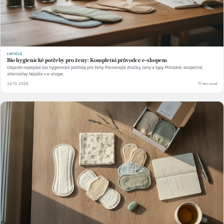
LISTICLE
Bio hygienické potřeby pro ženy: Kompletní průvodce e-shopem
Objavte najlepšie bio hygienické potřeby pre ženy. Porovnajte značky, ceny a typy. Prírodné, bezpečné
alternatívy. Nájdite v e-shope.
Jul 13, 2026
11 min read