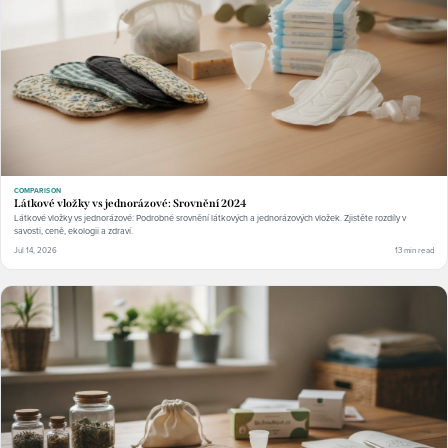
COMPARISON
Látkové vložky vs jednorázové: Srovnění 2024
Látkové vložky vs jednorázové: Podrobné srovnění látkových a jednorázových vložek. Zjistěte rozdíly v
savosti, ceně, ekologii a zdraví.
Jul 14, 2026
13 min read