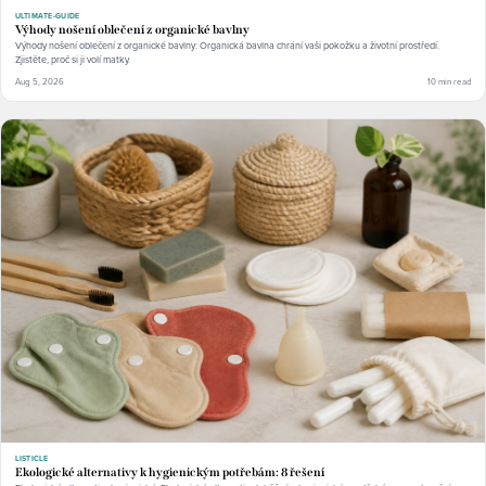
ULTIMATE-GUIDE
Výhody nošení oblečení z organické bavlny
Výhody nošení oblečení z organické bavlny: Organická bavlna chrání vaši pokožku a životní prostředí.
Zjistěte, proč si ji volí matky.
Aug 5, 2026
10 min read
LISTICLE
Ekologické alternativy k hygienickým potřebám: 8 řešení