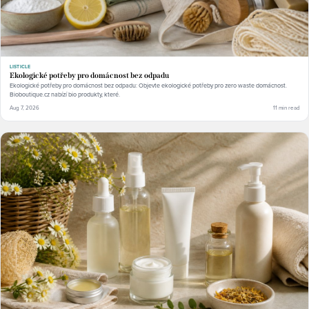
LISTICLE
Ekologické potřeby pro domácnost bez odpadu
Ekologické potřeby pro domácnost bez odpadu: Objevte ekologické potřeby pro zero waste domácnost.
Bioboutique.cz nabízí bio produkty, které.
Aug 7, 2026
11 min read