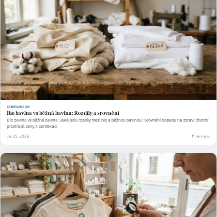
COMPARISON
Bio bavlna vs běžná bavlna: Rozdíly a srovnění
Bio bavlna vs běžná bavlna: Jaké jsou rozdíly mezi bio a běžnou bavlnou? Srovnění dopadu na zdraví, životní
prostředí, ceny a certifikací.
Jul 25, 2026
11 min read