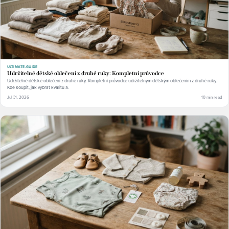
ULTIMATE-GUIDE
Udržitelné dětské oblečení z druhé ruky: Kompletní průvodce
Udržitelné dětské oblečení z druhé ruky: Kompletní průvodce udržitelným dětským oblečením z druhé ruky.
Kde koupit, jak vybrat kvalitu a.
Jul 31, 2026
10 min read