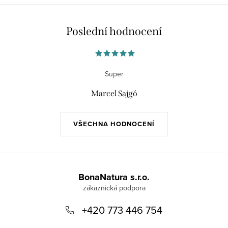
Poslední hodnocení
Super
Marcel Sajgó
VŠECHNA HODNOCENÍ
Z
á
BonaNatura s.r.o.
p
+420 773 446 754
a