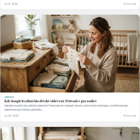
Jul 31, 2026
11 min read
LISTICLE
Kde koupit kvalitní bio dětské oblečení: Průvodce pro rodiče
Hledáte kvalitní bio dětské oblečení? Descoberte nejlepší české a zahraniční obchody s certifikovaným
oblečením pro citlivou pokožku.
Jul 26, 2026
14 min read