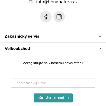
t
info
@
bonanatura.cz
í
Zákaznický servis
Velkoobchod
Zaregistrujte se k našemu newsletteru!
PŘIHLÁSIT K ODBĚRU