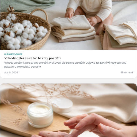
ULTIMATE-GUIDE
Výhody oblečení z bio bavlny pro děti
Výhody oblečení z bio bavlny pro děti: Proč zvolit bio bavlnu pro děti? Objevte zdravotní výhody, ochranu
pokožky a ekologické benefity.
Aug 9, 2026
11 min read