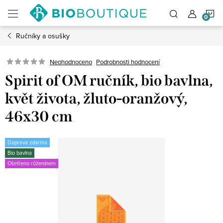
Přejít
N
na
obsah
Ručníky a osušky
K
Neohodnoceno
Podrobnosti hodnocení
Spirit of OM ručník, bio bavlna,
květ života, žluto-oranžový,
46x30 cm
Doprava zdarma
Bio bavlna
Ošetřeno růženínem