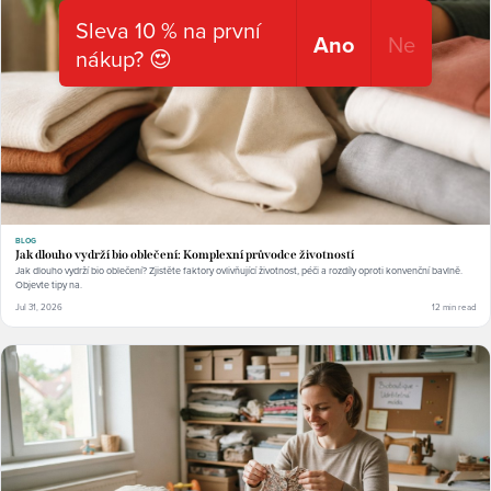
Sleva 10 % na první
Ano
Ne
nákup? 😍
BLOG
Jak dlouho vydrží bio oblečení: Komplexní průvodce životností
Jak dlouho vydrží bio oblečení? Zjistěte faktory ovlivňující životnost, péči a rozdíly oproti konvenční bavlně.
Objevte tipy na.
Jul 31, 2026
12 min read