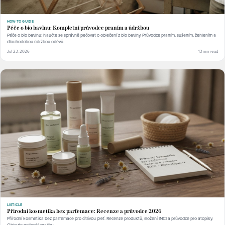
HOW-TO GUIDE
Péče o bio bavlnu: Kompletní průvodce praním a údržbou
Péče o bio bavlnu: Naučte se správně pečovat o oblečení z bio bavlny. Průvodce praním, sušením, žehlením a
dlouhodobou údržbou oděvů.
Jul 23, 2026
13 min read
LISTICLE
Přírodní kosmetika bez parfemace: Recenze a průvodce 2026
Přírodní kosmetika bez parfemace pro citlivou pleť. Recenze produktů, složení INCI a průvodce pro atopiky.
Objevte nejlepší značky.