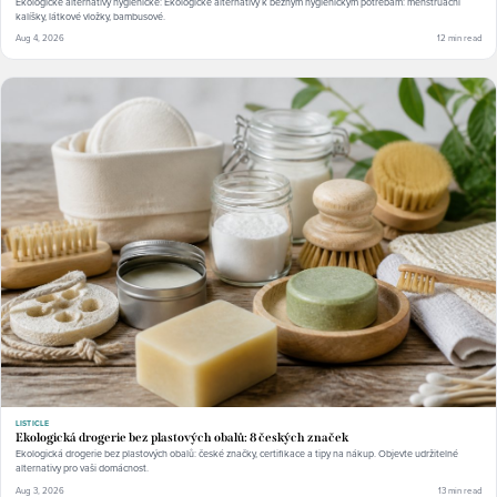
Ekologické alternativy hygienické: Ekologické alternativy k běžným hygienickým potřebám: menstruační
kalíšky, látkové vložky, bambusové.
Aug 4, 2026
12 min read
LISTICLE
Ekologická drogerie bez plastových obalů: 8 českých značek
Ekologická drogerie bez plastových obalů: české značky, certifikace a tipy na nákup. Objevte udržitelné
alternativy pro vaši domácnost.
Aug 3, 2026
13 min read