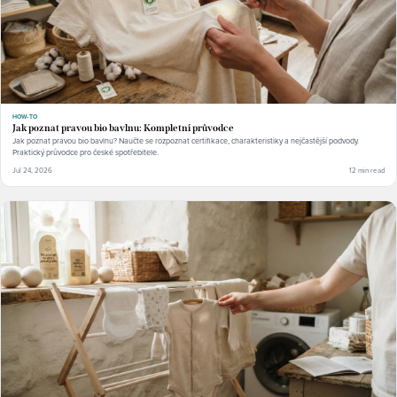
HOW-TO
Jak poznat pravou bio bavlnu: Kompletní průvodce
Jak poznat pravou bio bavlnu? Naučte se rozpoznat certifikace, charakteristiky a nejčastější podvody.
Praktický průvodce pro české spotřebitele.
Jul 24, 2026
12 min read