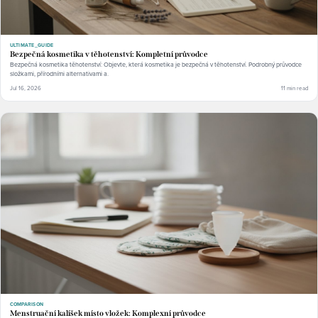
ULTIMATE_GUIDE
Bezpečná kosmetika v těhotenství: Kompletní průvodce
Bezpečná kosmetika těhotenství: Objevte, která kosmetika je bezpečná v těhotenství. Podrobný průvodce
složkami, přírodními alternativami a.
Jul 16, 2026
11 min read
COMPARISON
Menstruační kalíšek místo vložek: Komplexní průvodce