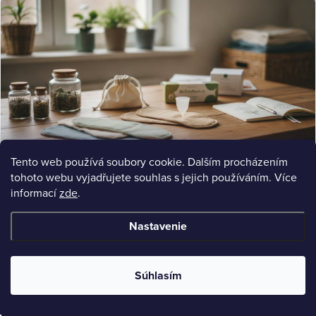
Tento web používá soubory cookie. Dalším procházením
tohoto webu vyjadřujete souhlas s jejich používáním. Více
LISTICLE
informací
zde
.
Bio hygienické potřeby pro ženy: Kompletní průvodce e-shopem
Objavte najlepšie bio hygienické potřeby pre ženy. Porovnajte značky, ceny a typy. Prírodné, bezpečné
alternatívy. Nájdite v e-shope.
Nastavenie
Jul 13, 2026
11 min read
Súhlasím