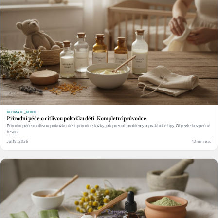
ULTIMATE_GUIDE
Přírodní péče o citlivou pokožku dětí: Kompletní průvodce
Přírodní péče o citlivou pokožku dětí: přírodní složky, jak poznat problémy a praktické tipy. Objevte bezpečné
řešení.
Jul 18, 2026
13 min read