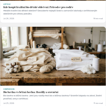
LISTICLE
Kde koupit kvalitní bio dětské oblečení: Průvodce pro rodiče
Hledáte kvalitní bio dětské oblečení? Descoberte nejlepší české a zahraniční obchody s certifikovaným
oblečením pro citlivou pokožku.
Jul 26, 2026
14 min read
COMPARISON
Bio bavlna vs běžná bavlna: Rozdíly a srovnění
Bio bavlna vs běžná bavlna: Jaké jsou rozdíly mezi bio a běžnou bavlnou? Srovnění dopadu na zdraví, životní
prostředí, ceny a certifikací.
Jul 25, 2026
11 min read