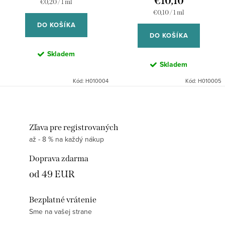
€10,10
Jednotková
€0,20 / 1 ml
cena:
Jednotková
€0,10 / 1 ml
cena:
DO KOŠÍKA
DO KOŠÍKA
Skladem
Skladem
Kód:
H010004
Kód:
H010005
Zľava pre registrovaných
až - 8 % na každý nákup
Doprava zdarma
od 49 EUR
Bezplatné vrátenie
Sme na vašej strane