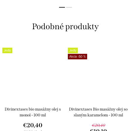
Jedlý
Jedlý
-50 %
Divinextases bio masážny olej s
Divinextases Bio masážny olej so
monoï - 100 ml
slaným karamelom - 100 ml
€20,40
€20,40