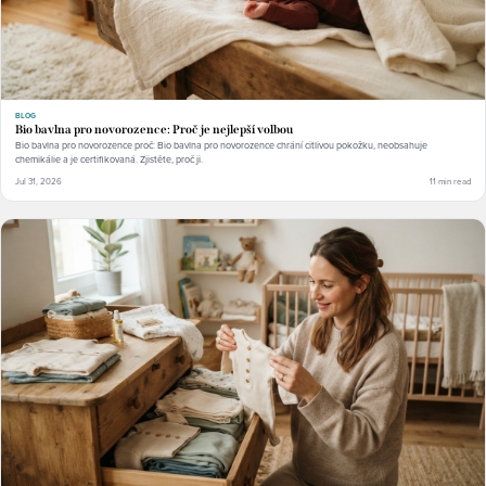
BLOG
Bio bavlna pro novorozence: Proč je nejlepší volbou
Bio bavlna pro novorozence proč: Bio bavlna pro novorozence chrání citlivou pokožku, neobsahuje
chemikálie a je certifikovaná. Zjistěte, proč ji.
Jul 31, 2026
11 min read