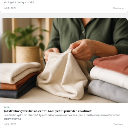
ekologické hračky a módní.
Jul 31, 2026
13 min read
BLOG
Jak dlouho vydrží bio oblečení: Komplexní průvodce životností
Jak dlouho vydrží bio oblečení? Zjistěte faktory ovlivňující životnost, péči a rozdíly oproti konvenční bavlně.
Objevte tipy na.
Jul 31, 2026
12 min read