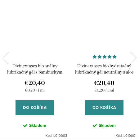
Divinextases bio análny
Divinextases bio hydratačný
lubrikačný gél s bambuckým
lubrikačný gél neutrálny s aloe
maslom - 100 ml
vera - 100 ml
€20,40
€20,40
Jednotková
Jednotková
€0,20 / 1 ml
€0,20 / 1 ml
cena:
cena:
DO KOŠÍKA
DO KOŠÍKA
Skladem
Skladem
Kód:
L010003
Kód:
L010001