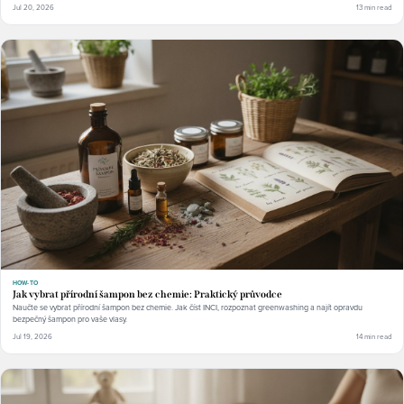
Jul 20, 2026
13 min read
HOW-TO
Jak vybrat přírodní šampon bez chemie: Praktický průvodce
Naučte se vybrat přírodní šampon bez chemie. Jak číst INCI, rozpoznat greenwashing a najít opravdu
bezpečný šampon pro vaše vlasy.
Jul 19, 2026
14 min read