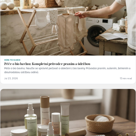
HOW-TO GUIDE
Péče o bio bavlnu: Kompletní průvodce praním a údržbou
Péče o bio bavlnu: Naučte se správně pečovat o oblečení z bio bavlny. Průvodce praním, sušením, žehlením a
dlouhodobou údržbou oděvů.
Jul 23, 2026
13 min read