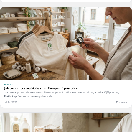
HOW-TO
Jak poznat pravou bio bavlnu: Kompletní průvodce
Jak poznat pravou bio bavlnu? Naučte se rozpoznat certifikace, charakteristiky a nejčastější podvody.
Praktický průvodce pro české spotřebitele.
Jul 24, 2026
12 min read