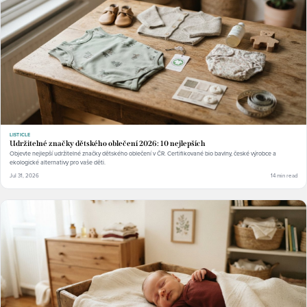
LISTICLE
Udržitelné značky dětského oblečení 2026: 10 nejlepších
Objevte nejlepší udržitelné značky dětského oblečení v ČR. Certifikované bio bavlny, české výrobce a
ekologické alternativy pro vaše děti.
Jul 31, 2026
14 min read