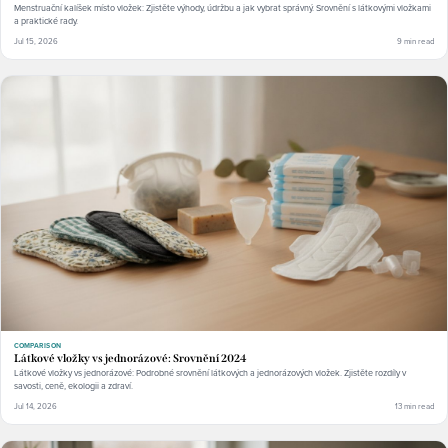
Menstruační kalíšek místo vložek: Zjistěte výhody, údržbu a jak vybrat správný. Srovnění s látkovými vložkami
a praktické rady.
Jul 15, 2026
9 min read
COMPARISON
Látkové vložky vs jednorázové: Srovnění 2024
Látkové vložky vs jednorázové: Podrobné srovnění látkových a jednorázových vložek. Zjistěte rozdíly v
savosti, ceně, ekologii a zdraví.
Jul 14, 2026
13 min read