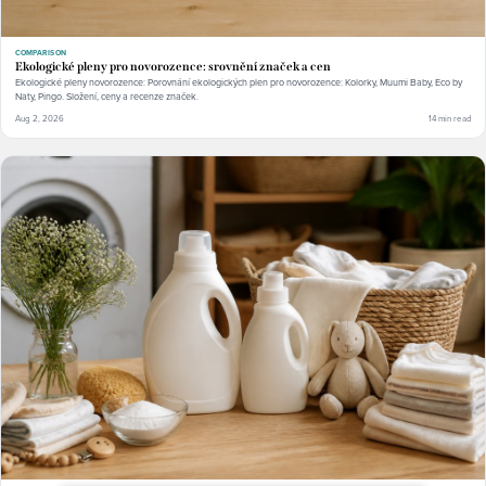
COMPARISON
Ekologické pleny pro novorozence: srovnění značek a cen
Ekologické pleny novorozence: Porovnání ekologických plen pro novorozence: Kolorky, Muumi Baby, Eco by
Naty, Pingo. Složení, ceny a recenze značek.
Aug 2, 2026
14 min read