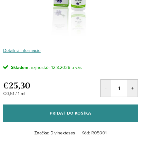
Detailné informácie
Skladem
12.8.2026
€25,30
Jednotková
€0,51 / 1 ml
cena:
PRIDAŤ DO KOŠÍKA
Značka:
Divinextases
Kód:
R05001