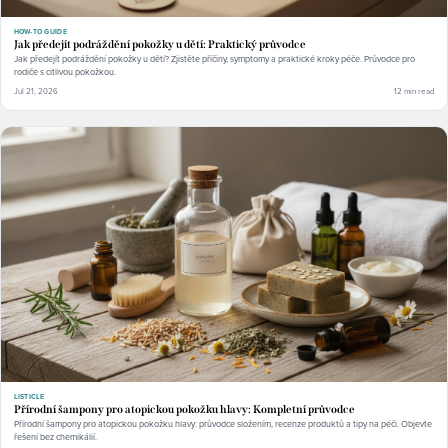
HOW-TO GUIDE
Jak předejít podráždění pokožky u dětí: Praktický průvodce
Jak předejít podráždění pokožky u dětí? Zjistěte příčiny, symptomy a praktické kroky péče. Průvodce pro
rodiče s citlivou pokožkou.
Jul 21, 2026
12 min read
LISTICLE
Přírodní šampony pro atopickou pokožku hlavy: Kompletní průvodce
Přírodní šampony pro atopickou pokožku hlavy: průvodce složením, recenze produktů a tipy na péči. Objevte
řešení bez chemikálií.