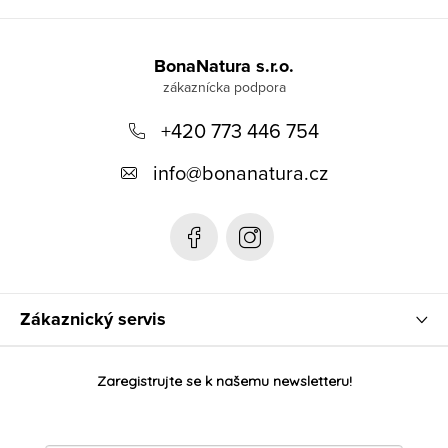
Z
á
BonaNatura s.r.o.
p
+420 773 446 754
ä
t
info
@
bonanatura.cz
i
e
Zákaznický servis
Zaregistrujte se k našemu newsletteru!