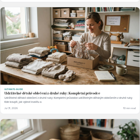
ULTIMATE-GUIDE
Udržitelné dětské oblečení z druhé ruky: Kompletní průvodce
Udržitelné dětské oblečení z druhé ruky: Kompletní průvodce udržitelným dětským oblečením z druhé ruky.
Kde koupit, jak vybrat kvalitu a.
Jul 31, 2026
10 min read