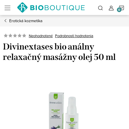
Prejsť
N
na
obsah
Erotická kozmetika
K
Neohodnotené
Podrobnosti hodnotenia
Divinextases bio análny
relaxačný masážny olej 50 ml