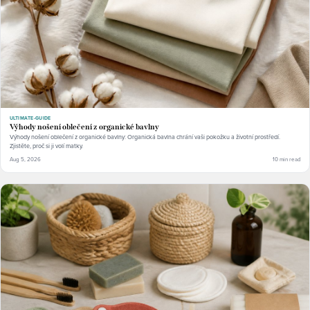
ULTIMATE-GUIDE
Výhody nošení oblečení z organické bavlny
Výhody nošení oblečení z organické bavlny: Organická bavlna chrání vaši pokožku a životní prostředí.
Zjistěte, proč si ji volí matky.
Aug 5, 2026
10 min read