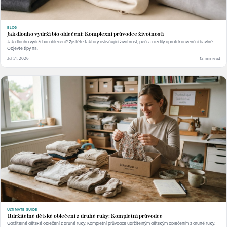
BLOG
Jak dlouho vydrží bio oblečení: Komplexní průvodce životností
Jak dlouho vydrží bio oblečení? Zjistěte faktory ovlivňující životnost, péči a rozdíly oproti konvenční bavlně.
Objevte tipy na.
Jul 31, 2026
12 min read
ULTIMATE-GUIDE
Udržitelné dětské oblečení z druhé ruky: Kompletní průvodce
Udržitelné dětské oblečení z druhé ruky: Kompletní průvodce udržitelným dětským oblečením z druhé ruky.