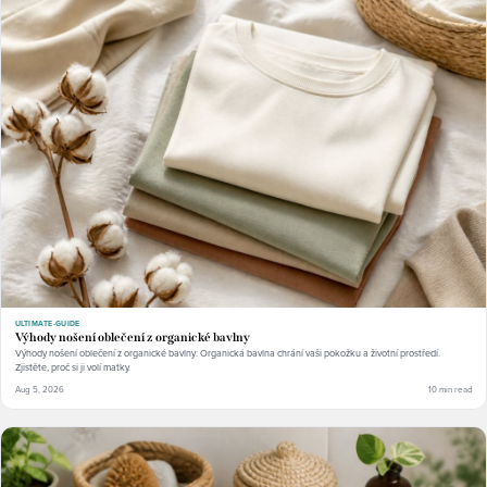
ULTIMATE-GUIDE
Výhody nošení oblečení z organické bavlny
Výhody nošení oblečení z organické bavlny: Organická bavlna chrání vaši pokožku a životní prostředí.
Zjistěte, proč si ji volí matky.
Aug 5, 2026
10 min read