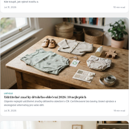
Kde koupit, jak vybrat kvalitu a.
Jul 31, 2026
10 min read
LISTICLE
Udržitelné značky dětského oblečení 2026: 10 nejlepších
Objevte nejlepší udržitelné značky dětského oblečení v ČR. Certifikované bio bavlny, české výrobce a
ekologické alternativy pro vaše děti.
Jul 31, 2026
14 min read