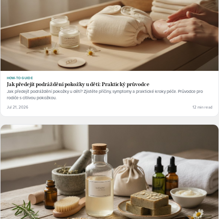
HOW-TO GUIDE
Jak předejít podráždění pokožky u dětí: Praktický průvodce
Jak předejít podráždění pokožky u dětí? Zjistěte příčiny, symptomy a praktické kroky péče. Průvodce pro
rodiče s citlivou pokožkou.
Jul 21, 2026
12 min read