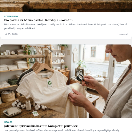
COMPARISON
Bio bavlna vs běžná bavlna: Rozdíly a srovnění
Bio bavlna vs běžná bavlna: Jaké jsou rozdíly mezi bio a běžnou bavlnou? Srovnění dopadu na zdraví, životní
prostředí, ceny a certifikací.
Jul 25, 2026
11 min read
HOW-TO
Jak poznat pravou bio bavlnu: Kompletní průvodce
Jak poznat pravou bio bavlnu? Naučte se rozpoznat certifikace, charakteristiky a nejčastější podvody.