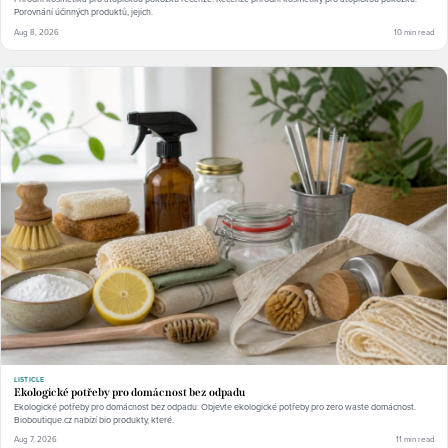
Porovnání účinných produktů, jejich.
Aug 8, 2026
10 min read
LISTICLE
Ekologické potřeby pro domácnost bez odpadu
Ekologické potřeby pro domácnost bez odpadu: Objevte ekologické potřeby pro zero waste domácnost.
Bioboutique.cz nabízí bio produkty, které.
Aug 7, 2026
11 min read