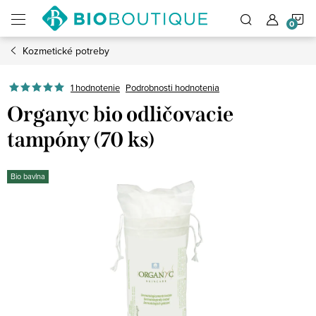
Prejsť
N
na
obsah
Kozmetické potreby
K
1 hodnotenie
Podrobnosti hodnotenia
Organyc bio odličovacie
tampóny (70 ks)
Bio bavlna