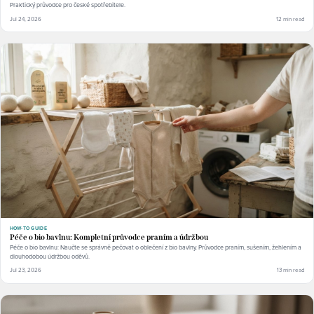
Praktický průvodce pro české spotřebitele.
Jul 24, 2026
12 min read
HOW-TO GUIDE
Péče o bio bavlnu: Kompletní průvodce praním a údržbou
Péče o bio bavlnu: Naučte se správně pečovat o oblečení z bio bavlny. Průvodce praním, sušením, žehlením a
dlouhodobou údržbou oděvů.
Jul 23, 2026
13 min read