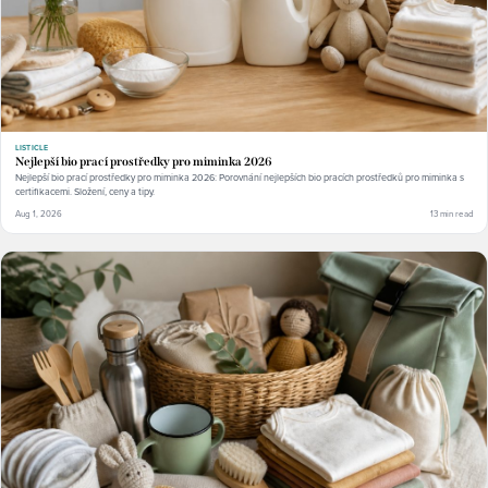
LISTICLE
Nejlepší bio prací prostředky pro miminka 2026
Nejlepší bio prací prostředky pro miminka 2026: Porovnání nejlepších bio pracích prostředků pro miminka s
certifikacemi. Složení, ceny a tipy.
Aug 1, 2026
13 min read