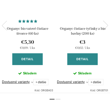
Organyc bio vatové čistiace
Organyc čistiace tyčinky z bio
štvorce (60 ks)
bavlny (200 ks)
€5,30
€3
Jednotková
Jednotková
€0,09 / 1 ks
€0,02 / 1 ks
cena:
cena:
DETAIL
DETAIL
Skladem
Skladem
Dostupné varianty
Dostupné varianty
+ ďalšie
+ ďalšie
Kód:
ORGBA03
Kód:
ORGBT01