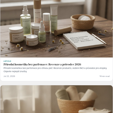
LISTICLE
Přírodní kosmetika bez parfemace: Recenze a průvodce 2026
Přírodní kosmetika bez parfemace pro citlivou pleť. Recenze produktů, složení INCI a průvodce pro atopiky.
Objevte nejlepší značky.
Jul 22, 2026
14 min read