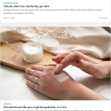
ULTIMATE-GUIDE
Výhody oblečení z bio bavlny pro děti
Výhody oblečení z bio bavlny pro děti: Proč zvolit bio bavlnu pro děti? Objevte zdravotní výhody, ochranu
pokožky a ekologické benefity.
Aug 9, 2026
11 min read
LISTICLE
Přírodní kosmetika pro atopickou pokožku: recenze
Přírodní kosmetika pro atopickou pokožku recenze: Recenze přírodní kosmetiky pro atopickou pokožku.