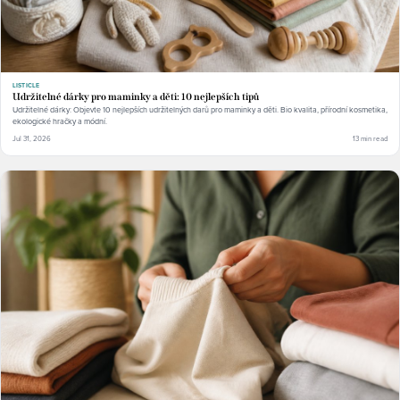
LISTICLE
Udržitelné dárky pro maminky a děti: 10 nejlepších tipů
Udržitelné dárky: Objevte 10 nejlepších udržitelných darů pro maminky a děti. Bio kvalita, přírodní kosmetika,
ekologické hračky a módní.
Jul 31, 2026
13 min read