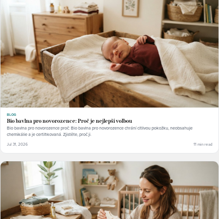
BLOG
Bio bavlna pro novorozence: Proč je nejlepší volbou
Bio bavlna pro novorozence proč: Bio bavlna pro novorozence chrání citlivou pokožku, neobsahuje
chemikálie a je certifikovaná. Zjistěte, proč ji.
Jul 31, 2026
11 min read