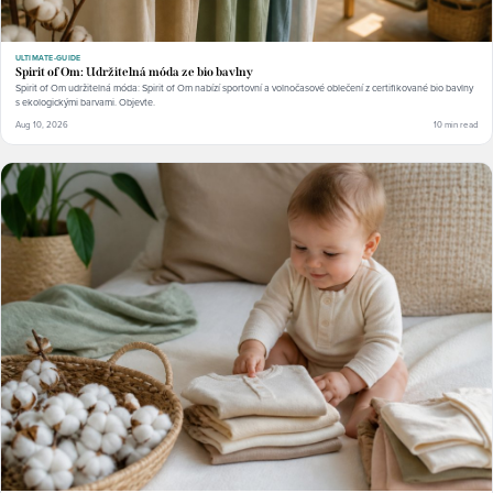
ULTIMATE-GUIDE
Spirit of Om: Udržitelná móda ze bio bavlny
Spirit of Om udržitelná móda: Spirit of Om nabízí sportovní a volnočasové oblečení z certifikované bio bavlny
s ekologickými barvami. Objevte.
Aug 10, 2026
10 min read