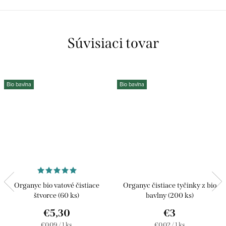
Súvisiaci tovar
Bio bavlna
Bio bavlna
Organyc bio vatové čistiace
Organyc čistiace tyčinky z bio
štvorce (60 ks)
bavlny (200 ks)
€5,30
€3
Jednotková
Jednotková
€0,09 / 1 ks
€0,02 / 1 ks