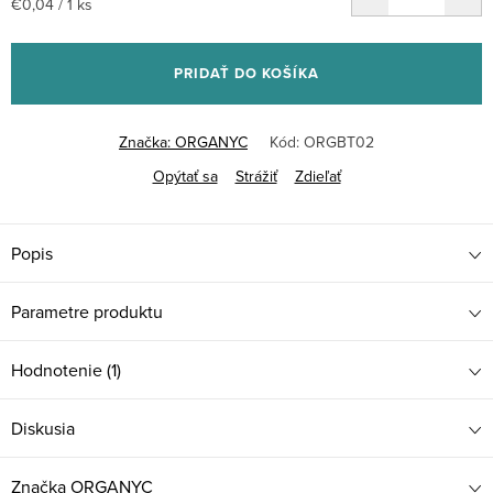
Jednotková
€0,04 / 1 ks
cena:
PRIDAŤ DO KOŠÍKA
Značka:
ORGANYC
Kód:
ORGBT02
Opýtať sa
Strážiť
Zdieľať
Popis
Parametre produktu
Hodnotenie (1)
Diskusia
Značka
ORGANYC