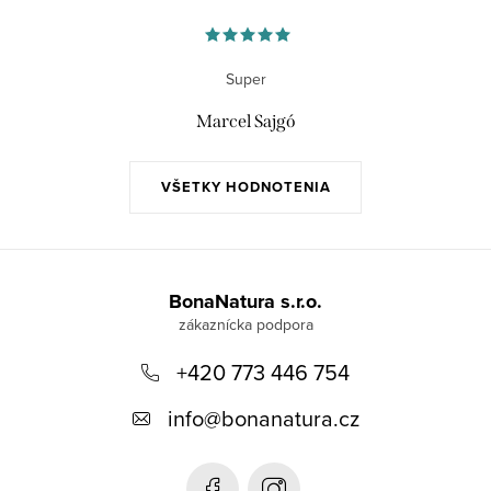
Super
Marcel Sajgó
VŠETKY HODNOTENIA
Z
á
BonaNatura s.r.o.
p
+420 773 446 754
ä
t
info
@
bonanatura.cz
i
e