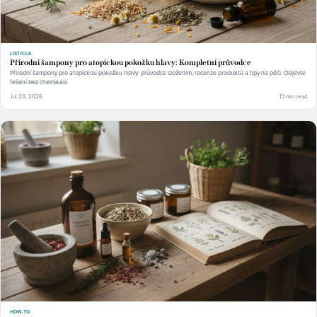
LISTICLE
Přírodní šampony pro atopickou pokožku hlavy: Kompletní průvodce
Přírodní šampony pro atopickou pokožku hlavy: průvodce složením, recenze produktů a tipy na péči. Objevte
řešení bez chemikálií.
Jul 20, 2026
13 min read
HOW-TO