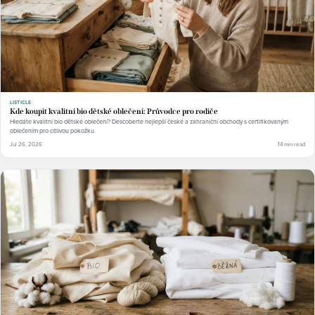
LISTICLE
Kde koupit kvalitní bio dětské oblečení: Průvodce pro rodiče
Hledáte kvalitní bio dětské oblečení? Descoberte nejlepší české a zahraniční obchody s certifikovaným
oblečením pro citlivou pokožku.
Jul 26, 2026
14 min read