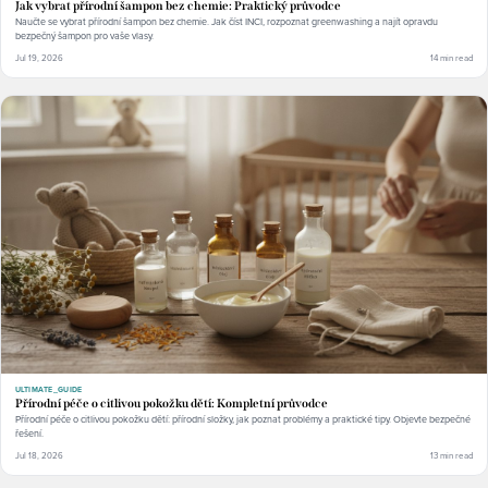
Jak vybrat přírodní šampon bez chemie: Praktický průvodce
Naučte se vybrat přírodní šampon bez chemie. Jak číst INCI, rozpoznat greenwashing a najít opravdu
bezpečný šampon pro vaše vlasy.
Jul 19, 2026
14 min read
ULTIMATE_GUIDE
Přírodní péče o citlivou pokožku dětí: Kompletní průvodce
Přírodní péče o citlivou pokožku dětí: přírodní složky, jak poznat problémy a praktické tipy. Objevte bezpečné
řešení.
Jul 18, 2026
13 min read