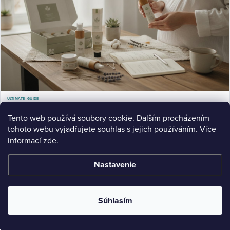
ULTIMATE_GUIDE
Bezpečná kosmetika v těhotenství: Kompletní průvodce
Bezpečná kosmetika těhotenství: Objevte, která kosmetika je bezpečná v těhotenství. Podrobný průvodce
Tento web používá soubory cookie. Dalším procházením
složkami, přírodními alternativami a.
tohoto webu vyjadřujete souhlas s jejich používáním. Více
Jul 16, 2026
11 min read
informací
zde
.
Nastavenie
Súhlasím