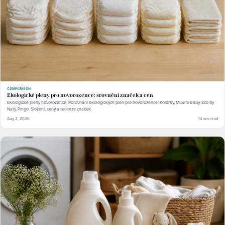
COMPARISON
Ekologické pleny pro novorozence: srovnění značek a cen
Ekologické pleny novorozence: Porovnání ekologických plen pro novorozence: Kolorky, Muumi Baby, Eco by
Naty, Pingo. Složení, ceny a recenze značek.
Aug 2, 2026
14 min read