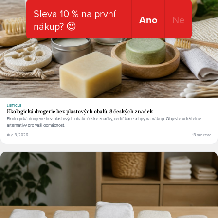
Sleva 10 % na první
Ano
Ne
nákup? 😍
LISTICLE
Ekologická drogerie bez plastových obalů: 8 českých značek
Ekologická drogerie bez plastových obalů: české značky, certifikace a tipy na nákup. Objevte udržitelné
alternativy pro vaši domácnost.
Aug 3, 2026
13 min read