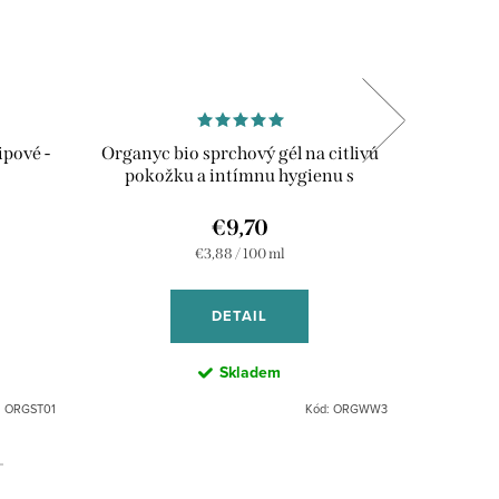
ipové -
Organyc bio sprchový gél na citlivú
Organyc 
pokožku a intímnu hygienu s
harmančekom, 250 ml
€9,70
Jednotková
€3,88 / 100 ml
cena:
DETAIL
Skladem
:
ORGST01
Kód:
ORGWW3