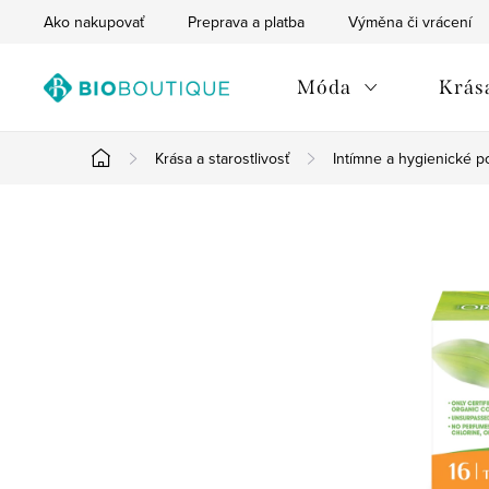
Prejsť
Ako nakupovať
Preprava a platba
Výměna či vrácení
na
obsah
Móda
Krása
Krása a starostlivosť
Intímne a hygienické p
Domov
B
o
č
n
ý
p