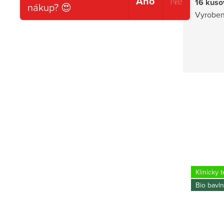
Ano
Ne
16 kuso
nákup? 😍
Vyroben
Bio bavlna
Klinicky 
Bio bavl