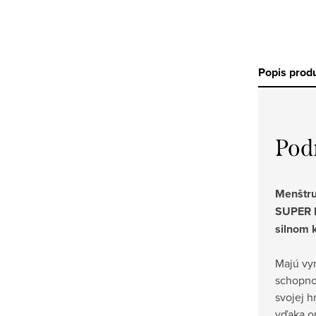
Popis prod
Pod
Menštr
SUPER P
silnom 
Majú vy
schopno
svojej h
vďaka o