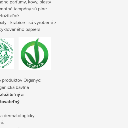
adne parfumy, kovy, plasty
motné tampóny sú plne
zložiteľné
aly - krabice - sú vyrobené z
cyklovaného papiera
e produktov Organyc:
ganická bavlna
zložiteľný a
tovateľný
 a dermatologicky
né.