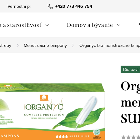
Vernostní program
+420 773 446 754
Tabuľka veľkostí The Spirit of OM
Obc
 a starostlivosť
Domov a bývanie
otreby
Menštruačné tampóny
Organyc bio menštruačné tamp
Bio bavl
Org
me
SUP