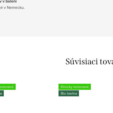
v v balení
é v Nemecku.
Súvisiaci tov
testované
Klinicky testované
na
Bio bavlna