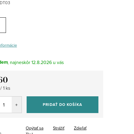
DT03
informácie
dem
12.8.2026
60
tková
/ 1 ks
PRIDAŤ DO KOŠÍKA
Opýtať sa
Strážiť
Zdieľať