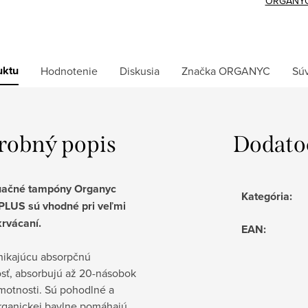
ORGANY
uktu
Hodnotenie
Diskusia
Značka
ORGANYC
Súv
robný popis
Dodato
uačné tampóny Organyc
Kategória
:
LUS sú vhodné pri veľmi
krvácaní.
EAN
:
nikajúcu absorpčnú
sť, absorbujú až 20-násobok
motnosti. Sú pohodlné a
rganickej bavlne pomáhajú