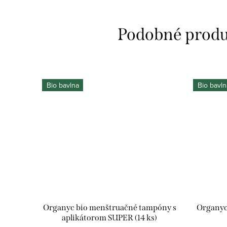
Bio bavlna
Bio bavln
Organyc bio menštruačné tampóny s
Organyc
aplikátorom SUPER (14 ks)