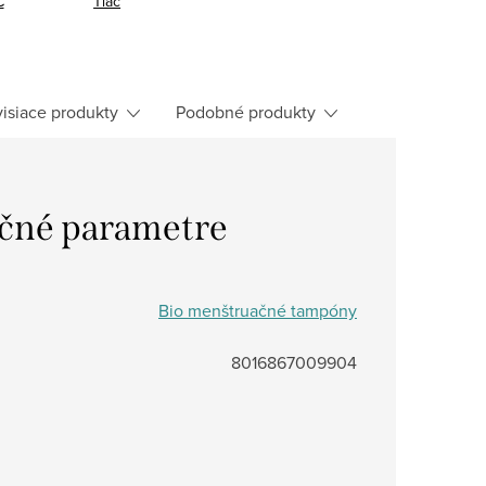
C
Tlač
isiace produkty
Podobné produkty
čné parametre
Bio menštruačné tampóny
8016867009904