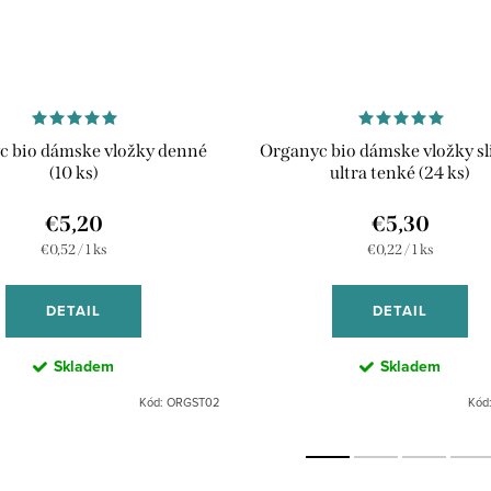
c bio dámske vložky denné
Organyc bio dámske vložky sl
(10 ks)
ultra tenké (24 ks)
€5,20
€5,30
Jednotková
Jednotková
€0,52 / 1 ks
€0,22 / 1 ks
cena:
cena:
DETAIL
DETAIL
Skladem
Skladem
Kód:
ORGST02
Kód