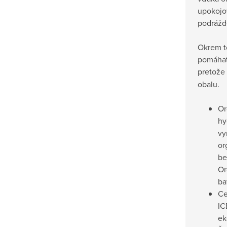
upokojo
podrážde
Okrem t
pomáhate
pretože
obalu.
Or
hy
vy
or
be
Or
ba
Ce
IC
ek