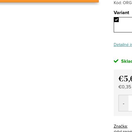
Kód:
ORG
Variant
Detailné 
Skla
€5,
Jedno
€0,35 
cena:
Značka: