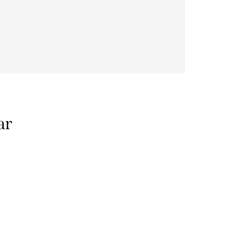
ar
Bio bavln