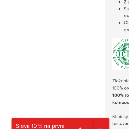
Ži
Sa
ro
Ob
re
Zloženi
100% or
100% ro
kompos
Klinicky
testova
Sleva 10 % na první