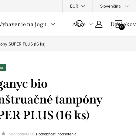
hodné podmienky
Podmienky ochrany osobných údajov
EUR
Slovenčina
Moj
NÁKU
Vybavenie na jogu
Akce
Darčekov
KOŠÍ
óny SUPER PLUS (16 ks)
na
anyc bio
nštruačné tampóny
ER PLUS (16 ks)
Neohodnotené
Podrobnosti hodnotenia