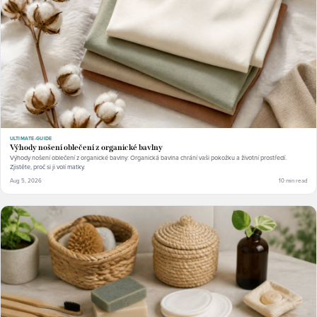
ULTIMATE-GUIDE
Výhody nošení oblečení z organické bavlny
Výhody nošení oblečení z organické bavlny: Organická bavlna chrání vaši pokožku a životní prostředí.
Zjistěte, proč si ji volí matky.
Aug 5, 2026
10 min read