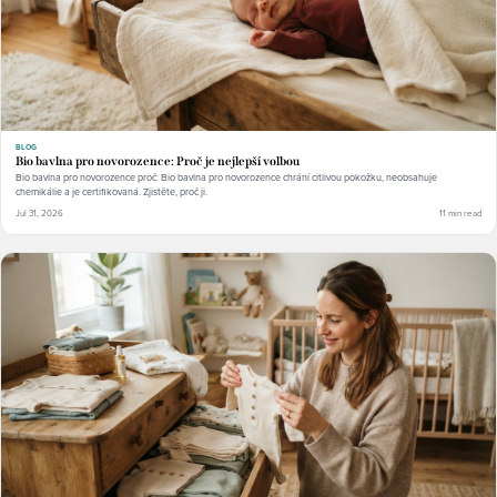
BLOG
Bio bavlna pro novorozence: Proč je nejlepší volbou
Bio bavlna pro novorozence proč: Bio bavlna pro novorozence chrání citlivou pokožku, neobsahuje
chemikálie a je certifikovaná. Zjistěte, proč ji.
Jul 31, 2026
11 min read