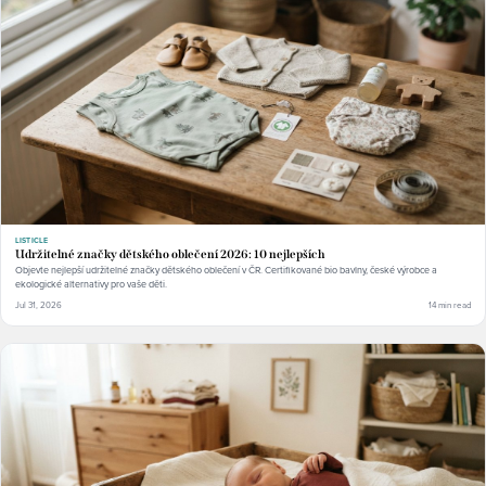
LISTICLE
Udržitelné značky dětského oblečení 2026: 10 nejlepších
Objevte nejlepší udržitelné značky dětského oblečení v ČR. Certifikované bio bavlny, české výrobce a
ekologické alternativy pro vaše děti.
Jul 31, 2026
14 min read