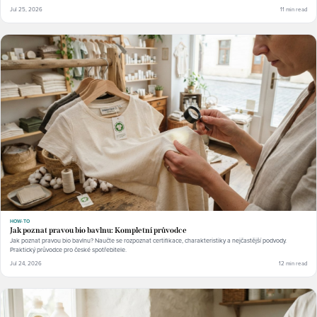
Jul 25, 2026
11 min read
HOW-TO
Jak poznat pravou bio bavlnu: Kompletní průvodce
Jak poznat pravou bio bavlnu? Naučte se rozpoznat certifikace, charakteristiky a nejčastější podvody.
Praktický průvodce pro české spotřebitele.
Jul 24, 2026
12 min read