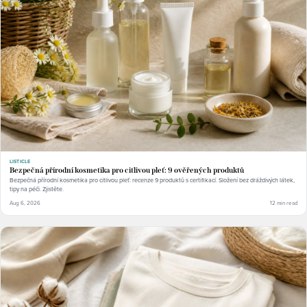
LISTICLE
Bezpečná přírodní kosmetika pro citlivou pleť: 9 ověřených produktů
Bezpečná přírodní kosmetika pro citlivou pleť: recenze 9 produktů s certifikací. Složení bez dráždivých látek,
tipy na péči. Zjistěte.
Aug 6, 2026
12 min read