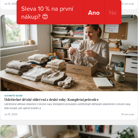
Jul 31, 2026
12 min read
Sleva 10 % na první
Ano
Ne
nákup? 😍
ULTIMATE-GUIDE
Udržitelné dětské oblečení z druhé ruky: Kompletní průvodce
Udržitelné dětské oblečení z druhé ruky: Kompletní průvodce udržitelným dětským oblečením z druhé ruky.
Kde koupit, jak vybrat kvalitu a.
Jul 31, 2026
10 min read