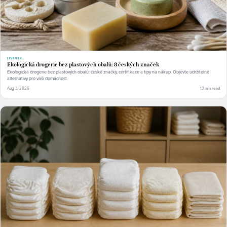
LISTICLE
Ekologická drogerie bez plastových obalů: 8 českých značek
Ekologická drogerie bez plastových obalů: české značky, certifikace a tipy na nákup. Objevte udržitelné
alternativy pro vaši domácnost.
Aug 3, 2026
13 min read