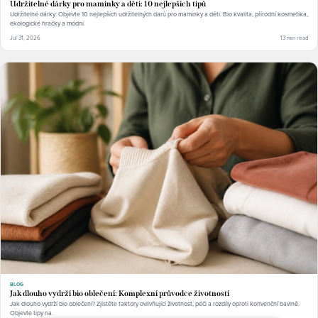
Udržitelné dárky pro maminky a děti: 10 nejlepších tipů
Udržitelné dárky: Objevte 10 nejlepších udržitelných darů pro maminky a děti. Bio kvalita, přírodní kosmetika,
ekologické hračky a módní.
Jul 31, 2026
13 min read
BLOG
Jak dlouho vydrží bio oblečení: Komplexní průvodce životností
Jak dlouho vydrží bio oblečení? Zjistěte faktory ovlivňující životnost, péči a rozdíly oproti konvenční bavlně.
Objevte tipy na.