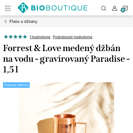
Prejsť
N
na
obsah
Fľaše a džbány
K
1 hodnotenie
Podrobnosti hodnotenia
Forrest & Love medený džbán
na vodu - gravírovaný Paradise -
1,5 l
Doprava zdarma