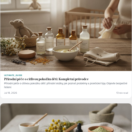
ULTIMATE_GUIDE
Přírodní péče o citlivou pokožku dětí: Kompletní průvodce
Přírodní péče o citlivou pokožku dětí: přírodní složky, jak poznat problémy a praktické tipy. Objevte bezpečné
řešení.
Jul 18, 2026
13 min read