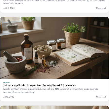
Přírodní šampony pro atopickou pokožku hlavy: průvodce složením, recenze produktů a tipy na péči. Objevte
řešení bez chemikálií.
Jul 20, 2026
13 min read
HOW-TO
Jak vybrat přírodní šampon bez chemie: Praktický průvodce
Naučte se vybrat přírodní šampon bez chemie. Jak číst INCI, rozpoznat greenwashing a najít opravdu
bezpečný šampon pro vaše vlasy.
Jul 19, 2026
14 min read