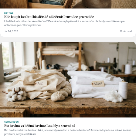
LISTICLE
Kde koupit kvalitní bio dětské oblečení: Průvodce pro rodiče
Hledáte kvalitní bio dětské oblečení? Descoberte nejlepší české a zahraniční obchody s certifikovaným
oblečením pro citlivou pokožku.
Jul 26, 2026
14 min read
COMPARISON
Bio bavlna vs běžná bavlna: Rozdíly a srovnění
Bio bavlna vs běžná bavlna: Jaké jsou rozdíly mezi bio a běžnou bavlnou? Srovnění dopadu na zdraví, životní
prostředí, ceny a certifikací.