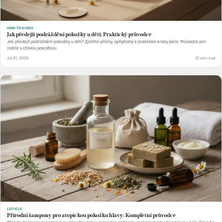
HOW-TO GUIDE
Jak předejít podráždění pokožky u dětí: Praktický průvodce
Jak předejít podráždění pokožky u dětí? Zjistěte příčiny, symptomy a praktické kroky péče. Průvodce pro
rodiče s citlivou pokožkou.
Jul 21, 2026
12 min read
LISTICLE
Přírodní šampony pro atopickou pokožku hlavy: Kompletní průvodce