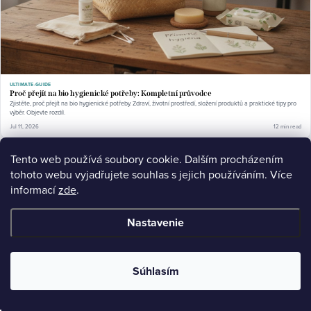
ULTIMATE-GUIDE
Proč přejít na bio hygienické potřeby: Kompletní průvodce
Zjistěte, proč přejít na bio hygienické potřeby. Zdraví, životní prostředí, složení produktů a praktické tipy pro
výběr. Objevte rozdíl.
Jul 11, 2026
12 min read
Tento web používá soubory cookie. Dalším procházením
tohoto webu vyjadřujete souhlas s jejich používáním. Více
informací
zde
.
Nastavenie
Súhlasím