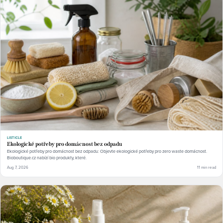
LISTICLE
Ekologické potřeby pro domácnost bez odpadu
Ekologické potřeby pro domácnost bez odpadu: Objevte ekologické potřeby pro zero waste domácnost.
Bioboutique.cz nabízí bio produkty, které.
Aug 7, 2026
11 min read