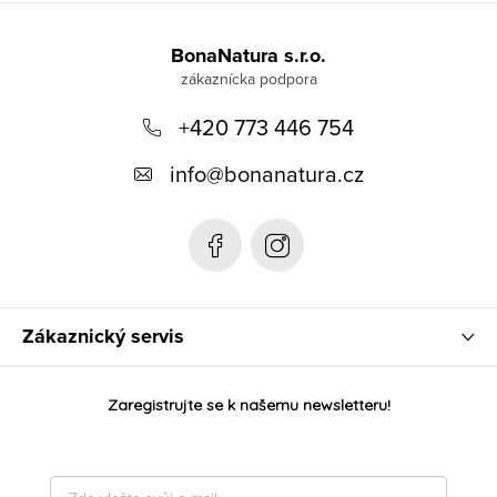
Z
á
BonaNatura s.r.o.
p
+420 773 446 754
ä
t
info
@
bonanatura.cz
i
e
Zákaznický servis
Zaregistrujte se k našemu newsletteru!