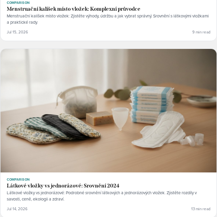
COMPARISON
Menstruační kalíšek místo vložek: Komplexní průvodce
Menstruační kalíšek místo vložek: Zjistěte výhody, údržbu a jak vybrat správný. Srovnění s látkovými vložkami
a praktické rady.
Jul 15, 2026
9 min read
COMPARISON
Látkové vložky vs jednorázové: Srovnění 2024
Látkové vložky vs jednorázové: Podrobné srovnění látkových a jednorázových vložek. Zjistěte rozdíly v
savosti, ceně, ekologii a zdraví.
Jul 14, 2026
13 min read