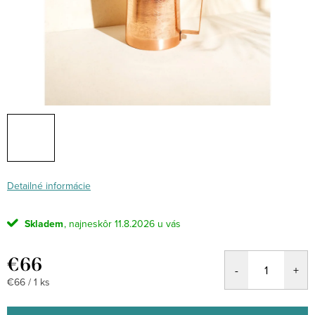
Detailné informácie
Skladem
11.8.2026
€66
Jednotková
€66 / 1 ks
cena: