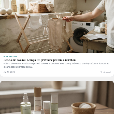
HOW-TO GUIDE
Péče o bio bavlnu: Kompletní průvodce praním a údržbou
Péče o bio bavlnu: Naučte se správně pečovat o oblečení z bio bavlny. Průvodce praním, sušením, žehlením a
dlouhodobou údržbou oděvů.
Jul 23, 2026
13 min read