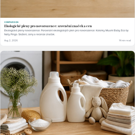
COMPARISON
Ekologické pleny pro novorozence: srovnění značek a cen
Ekologické pleny novorozence: Porovnání ekologických plen pro novorozence: Kolorky, Muumi Baby, Eco by
Naty, Pingo. Složení, ceny a recenze značek.
Aug 2, 2026
14 min read