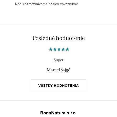
Radi rozmaznávame našich zákazníkov
Posledné hodnotenie
Super
Marcel Sajgó
VŠETKY HODNOTENIA
Z
á
BonaNatura s.r.o.