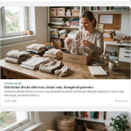
ULTIMATE-GUIDE
Udržitelné dětské oblečení z druhé ruky: Kompletní průvodce
Udržitelné dětské oblečení z druhé ruky: Kompletní průvodce udržitelným dětským oblečením z druhé ruky.
Kde koupit, jak vybrat kvalitu a.
Jul 31, 2026
10 min read