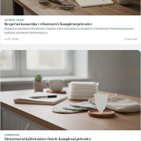
ULTIMATE_GUIDE
Bezpečná kosmetika v těhotenství: Kompletní průvodce
Bezpečná kosmetika těhotenství: Objevte, která kosmetika je bezpečná v těhotenství. Podrobný průvodce
složkami, přírodními alternativami a.
Jul 16, 2026
11 min read
COMPARISON
Menstruační kalíšek místo vložek: Komplexní průvodce