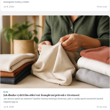
ekologické hračky a módní.
Jul 31, 2026
13 min read
BLOG
Jak dlouho vydrží bio oblečení: Komplexní průvodce životností
Jak dlouho vydrží bio oblečení? Zjistěte faktory ovlivňující životnost, péči a rozdíly oproti konvenční bavlně.
Objevte tipy na.
Jul 31, 2026
12 min read