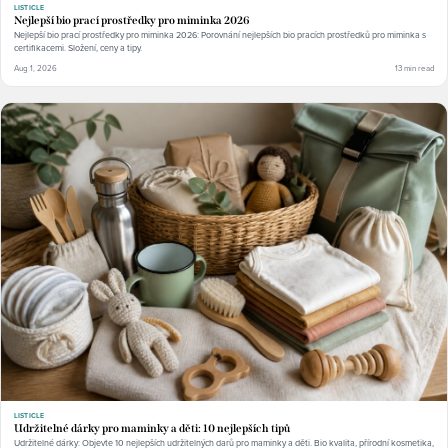
LISTICLE
Nejlepší bio prací prostředky pro miminka 2026
Nejlepší bio prací prostředky pro miminka 2026: Porovnání nejlepších bio pracích prostředků pro miminka s
certifikacemi. Složení, ceny a tipy.
Aug 1, 2026
13 min read
LISTICLE
Udržitelné dárky pro maminky a děti: 10 nejlepších tipů
Udržitelné dárky: Objevte 10 nejlepších udržitelných darů pro maminky a děti. Bio kvalita, přírodní kosmetika,