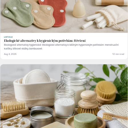
LISTICLE
Ekologické alternativy k hygienickým potřebám: 8 řešení
Ekologické alternativy hygienické: Ekologické alternativy k běžným hygienickým potřebám: menstruační
kalíšky, látkové vložky, bambusové.
Aug 4, 2026
12 min read