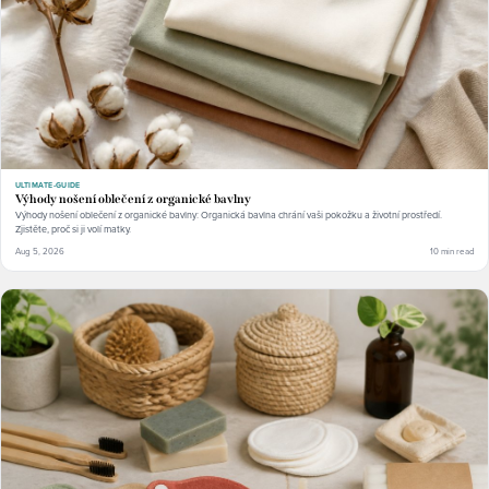
ULTIMATE-GUIDE
Výhody nošení oblečení z organické bavlny
Výhody nošení oblečení z organické bavlny: Organická bavlna chrání vaši pokožku a životní prostředí.
Zjistěte, proč si ji volí matky.
Aug 5, 2026
10 min read