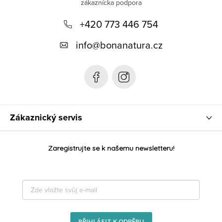
p
+420 773 446 754
ä
t
info
@
bonanatura.cz
i
e
Zákaznický servis
Zaregistrujte se k našemu newsletteru!
PŘIHLÁSIT K ODBĚRU