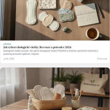
LISTICLE
Jak vybrat ekologické vložky: Recenze a průvodce 2024
Ekologické vložky recenze: Jak vybrat ekologické vložky? Přečtěte si recenze, porovnání materiálů a
praktický průvodce výběrem. Objevte.
Jul 12, 2026
11 min read