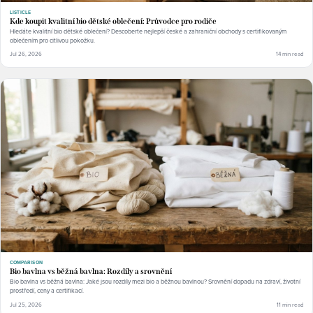
LISTICLE
Kde koupit kvalitní bio dětské oblečení: Průvodce pro rodiče
Hledáte kvalitní bio dětské oblečení? Descoberte nejlepší české a zahraniční obchody s certifikovaným
oblečením pro citlivou pokožku.
Jul 26, 2026
14 min read
COMPARISON
Bio bavlna vs běžná bavlna: Rozdíly a srovnění
Bio bavlna vs běžná bavlna: Jaké jsou rozdíly mezi bio a běžnou bavlnou? Srovnění dopadu na zdraví, životní
prostředí, ceny a certifikací.
Jul 25, 2026
11 min read