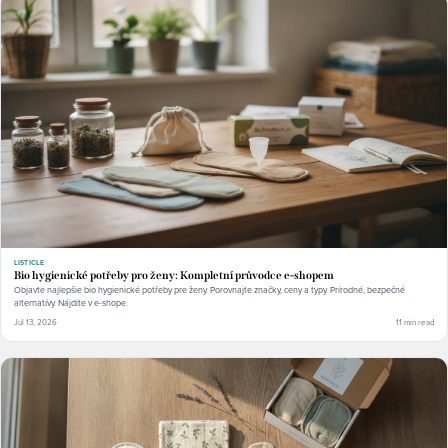
LISTICLE
Bio hygienické potřeby pro ženy: Kompletní průvodce e-shopem
Objavte najlepšie bio hygienické potřeby pre ženy. Porovnajte značky, ceny a typy. Prírodné, bezpečné
alternatívy. Nájdite v e-shope.
Jul 13, 2026
11 min read