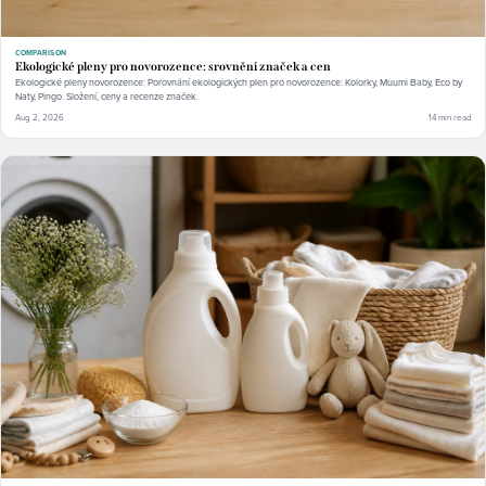
COMPARISON
Ekologické pleny pro novorozence: srovnění značek a cen
Ekologické pleny novorozence: Porovnání ekologických plen pro novorozence: Kolorky, Muumi Baby, Eco by
Naty, Pingo. Složení, ceny a recenze značek.
Aug 2, 2026
14 min read