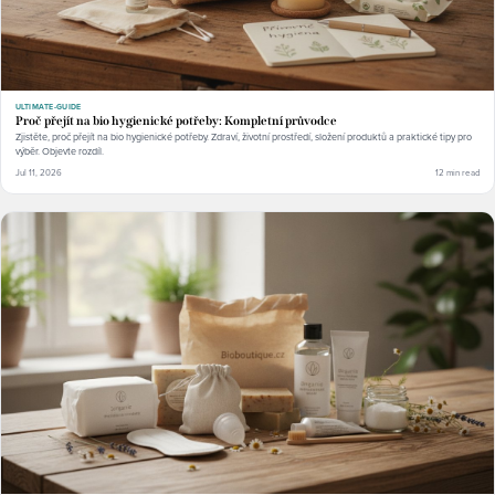
ULTIMATE-GUIDE
Proč přejít na bio hygienické potřeby: Kompletní průvodce
Zjistěte, proč přejít na bio hygienické potřeby. Zdraví, životní prostředí, složení produktů a praktické tipy pro
výběr. Objevte rozdíl.
Jul 11, 2026
12 min read