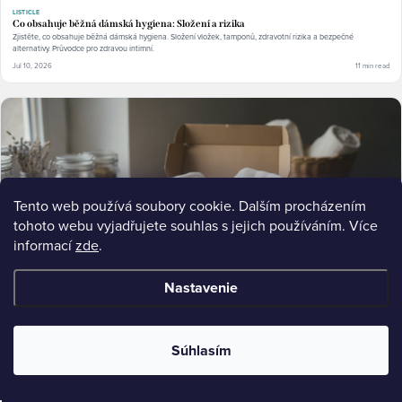
LISTICLE
Co obsahuje běžná dámská hygiena: Složení a rizika
Zjistěte, co obsahuje běžná dámská hygiena. Složení vložek, tamponů, zdravotní rizika a bezpečné
alternativy. Průvodce pro zdravou intimní.
Jul 10, 2026
11 min read
Tento web používá soubory cookie. Dalším procházením
tohoto webu vyjadřujete souhlas s jejich používáním. Více
informací
zde
.
Nastavenie
ULTIMATE-GUIDE
Súhlasím
Přírodní složení v dámské hygieně: Proč na něm záleží
Přírodní složení v dámské hygieně chrání mikrobiom a snižuje riziko podráždění. Zjistěte, proč volba materiálů
záleží. Objevte.
Jul 10, 2026
11 min read