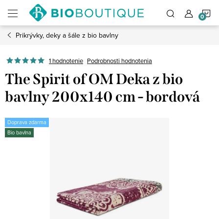
Prejsť
N
na
obsah
Prikrývky, deky a šále z bio bavlny
K
1 hodnotenie
Podrobnosti hodnotenia
The Spirit of OM Deka z bio
bavlny 200x140 cm - bordová
Doprava zdarma
Bio bavlna