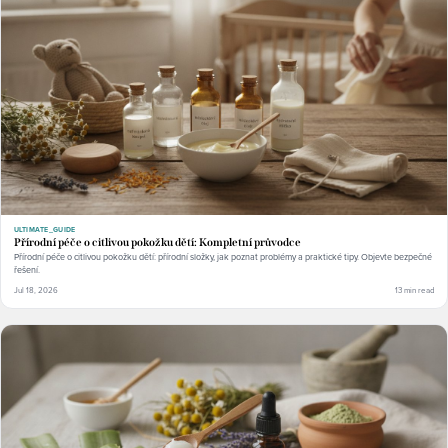
ULTIMATE_GUIDE
Přírodní péče o citlivou pokožku dětí: Kompletní průvodce
Přírodní péče o citlivou pokožku dětí: přírodní složky, jak poznat problémy a praktické tipy. Objevte bezpečné
řešení.
Jul 18, 2026
13 min read