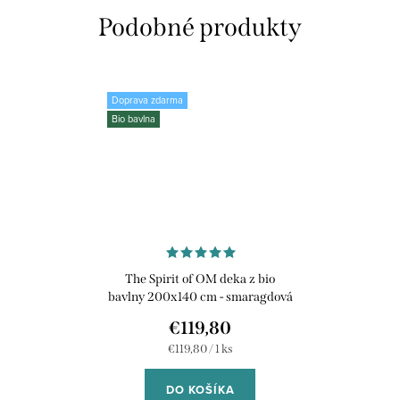
Doprava zdarma
Bio bavlna
The Spirit of OM deka z bio
bavlny 200x140 cm - smaragdová
€119,80
Jednotková
€119,80 / 1 ks
cena:
DO KOŠÍKA