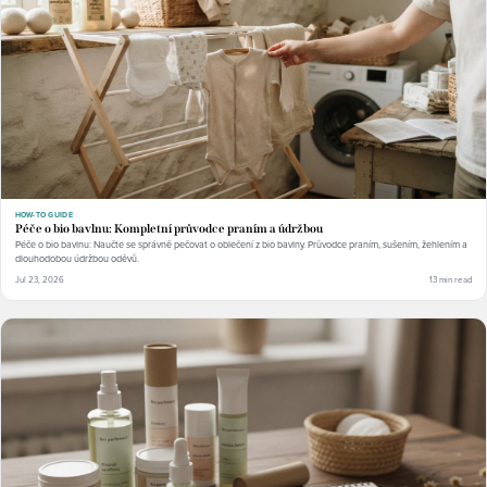
HOW-TO GUIDE
Péče o bio bavlnu: Kompletní průvodce praním a údržbou
Péče o bio bavlnu: Naučte se správně pečovat o oblečení z bio bavlny. Průvodce praním, sušením, žehlením a
dlouhodobou údržbou oděvů.
Jul 23, 2026
13 min read