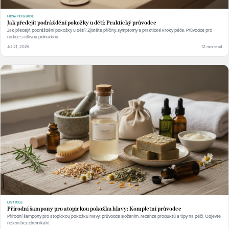
HOW-TO GUIDE
Jak předejít podráždění pokožky u dětí: Praktický průvodce
Jak předejít podráždění pokožky u dětí? Zjistěte příčiny, symptomy a praktické kroky péče. Průvodce pro
rodiče s citlivou pokožkou.
Jul 21, 2026
12 min read
LISTICLE
Přírodní šampony pro atopickou pokožku hlavy: Kompletní průvodce
Přírodní šampony pro atopickou pokožku hlavy: průvodce složením, recenze produktů a tipy na péči. Objevte
řešení bez chemikálií.