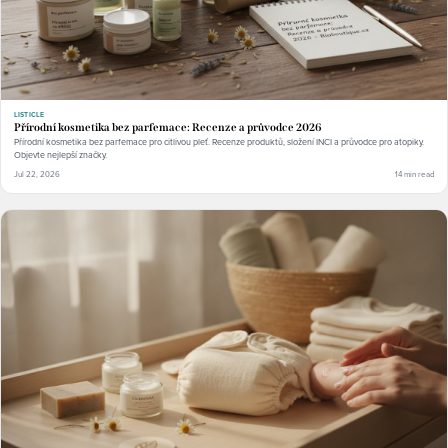
LISTICLE
Přírodní kosmetika bez parfemace: Recenze a průvodce 2026
Přírodní kosmetika bez parfemace pro citlivou pleť. Recenze produktů, složení INCI a průvodce pro atopiky.
Objevte nejlepší značky.
Jul 22, 2026
14 min read