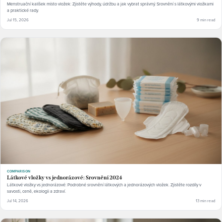
Menstruační kalíšek místo vložek: Zjistěte výhody, údržbu a jak vybrat správný. Srovnění s látkovými vložkami
a praktické rady.
Jul 15, 2026
9 min read
COMPARISON
Látkové vložky vs jednorázové: Srovnění 2024
Látkové vložky vs jednorázové: Podrobné srovnění látkových a jednorázových vložek. Zjistěte rozdíly v
savosti, ceně, ekologii a zdraví.
Jul 14, 2026
13 min read