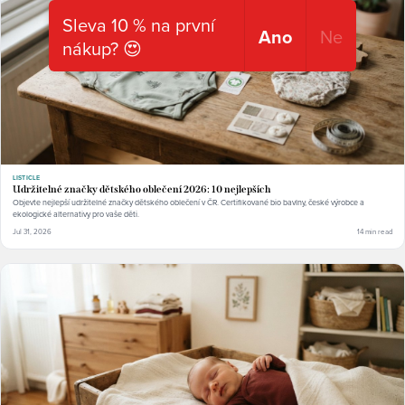
Sleva 10 % na první
Ano
Ne
nákup? 😍
LISTICLE
Udržitelné značky dětského oblečení 2026: 10 nejlepších
Objevte nejlepší udržitelné značky dětského oblečení v ČR. Certifikované bio bavlny, české výrobce a
ekologické alternativy pro vaše děti.
Jul 31, 2026
14 min read