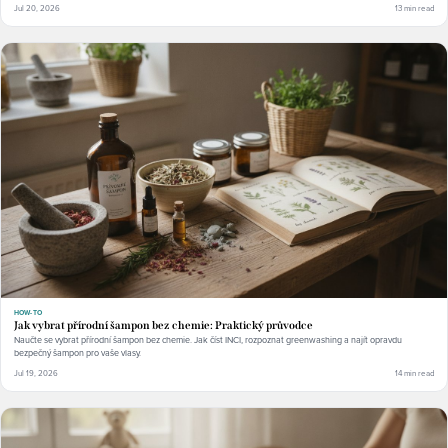
Jul 20, 2026
13 min read
HOW-TO
Jak vybrat přírodní šampon bez chemie: Praktický průvodce
Naučte se vybrat přírodní šampon bez chemie. Jak číst INCI, rozpoznat greenwashing a najít opravdu
bezpečný šampon pro vaše vlasy.
Jul 19, 2026
14 min read