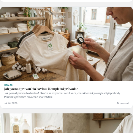
HOW-TO
Jak poznat pravou bio bavlnu: Kompletní průvodce
Jak poznat pravou bio bavlnu? Naučte se rozpoznat certifikace, charakteristiky a nejčastější podvody.
Praktický průvodce pro české spotřebitele.
Jul 24, 2026
12 min read