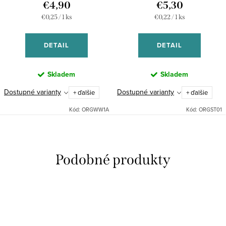
€4,90
€5,30
Jednotková
Jednotková
€0,25 / 1 ks
€0,22 / 1 ks
cena:
cena:
DETAIL
DETAIL
Skladem
Skladem
Dostupné varianty
Dostupné varianty
+ ďalšie
+ ďalšie
Kód:
ORGWW1A
Kód:
ORGST01