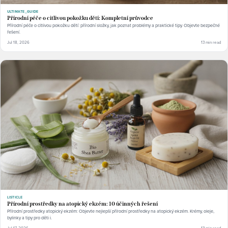
ULTIMATE_GUIDE
Přírodní péče o citlivou pokožku dětí: Kompletní průvodce
Přírodní péče o citlivou pokožku dětí: přírodní složky, jak poznat problémy a praktické tipy. Objevte bezpečné
řešení.
Jul 18, 2026
13 min read
LISTICLE
Přírodní prostředky na atopický ekzém: 10 účinných řešení
Přírodní prostředky atopický ekzém: Objevte nejlepší přírodní prostředky na atopický ekzém. Krémy, oleje,
bylinky a tipy pro děti i.
Jul 17, 2026
13 min read