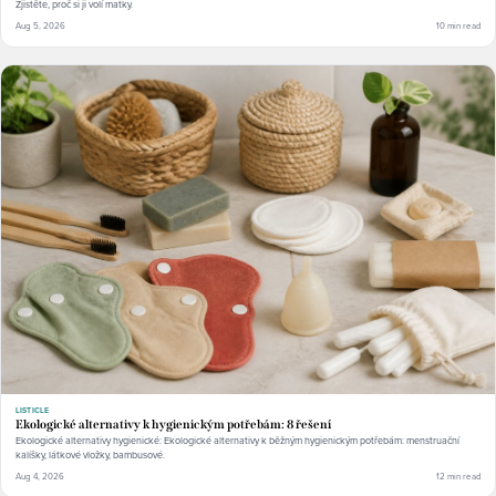
Zjistěte, proč si ji volí matky.
Aug 5, 2026
10 min read
LISTICLE
Ekologické alternativy k hygienickým potřebám: 8 řešení
Ekologické alternativy hygienické: Ekologické alternativy k běžným hygienickým potřebám: menstruační
kalíšky, látkové vložky, bambusové.
Aug 4, 2026
12 min read