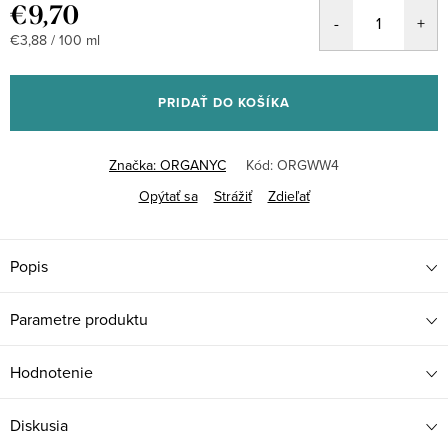
€9,70
Jednotková
€3,88 / 100 ml
cena:
PRIDAŤ DO KOŠÍKA
Značka:
ORGANYC
Kód:
ORGWW4
Opýtať sa
Strážiť
Zdieľať
Popis
Parametre produktu
Hodnotenie
Diskusia