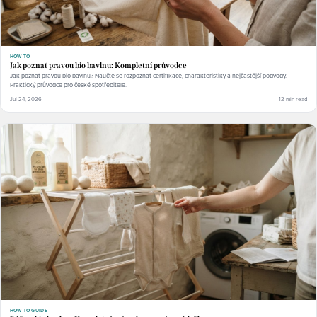
HOW-TO
Jak poznat pravou bio bavlnu: Kompletní průvodce
Jak poznat pravou bio bavlnu? Naučte se rozpoznat certifikace, charakteristiky a nejčastější podvody.
Praktický průvodce pro české spotřebitele.
Jul 24, 2026
12 min read
HOW-TO GUIDE