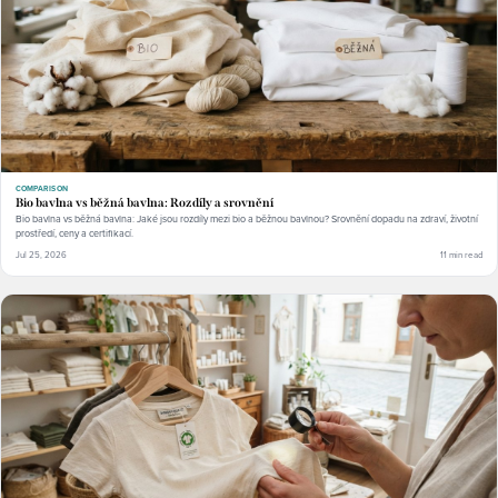
COMPARISON
Bio bavlna vs běžná bavlna: Rozdíly a srovnění
Bio bavlna vs běžná bavlna: Jaké jsou rozdíly mezi bio a běžnou bavlnou? Srovnění dopadu na zdraví, životní
prostředí, ceny a certifikací.
Jul 25, 2026
11 min read