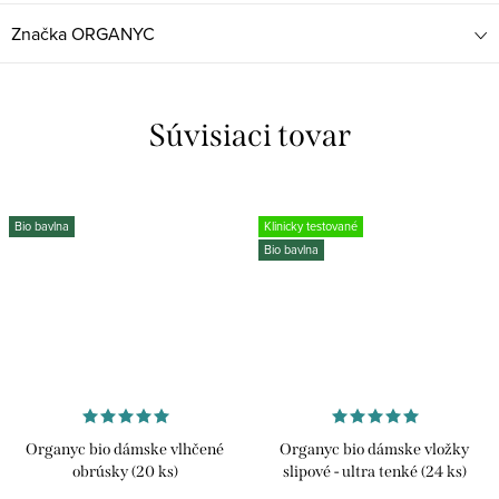
Značka
ORGANYC
Súvisiaci tovar
Bio bavlna
Klinicky testované
Bio bavlna
Organyc bio dámske vlhčené
Organyc bio dámske vložky
obrúsky (20 ks)
slipové - ultra tenké (24 ks)