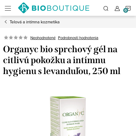
Prejsť
N
na
obsah
Telová a intímna kozmetika
K
Neohodnotené
Podrobnosti hodnotenia
Organyc bio sprchový gél na
citlivú pokožku a intímnu
hygienu s levanduľou, 250 ml