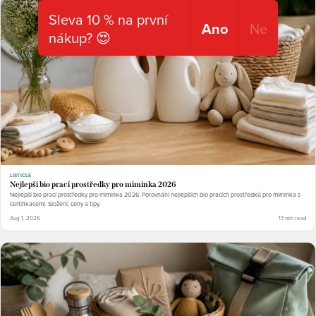
Sleva 10 % na první
Ano
Ne
nákup? 😍
LISTICLE
Nejlepší bio prací prostředky pro miminka 2026
Nejlepší bio prací prostředky pro miminka 2026: Porovnání nejlepších bio pracích prostředků pro miminka s
certifikacemi. Složení, ceny a tipy.
Aug 1, 2026
13 min read