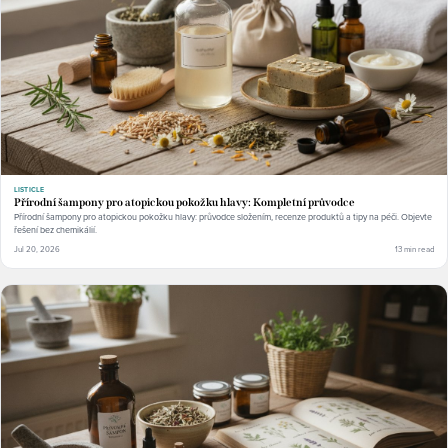
LISTICLE
Přírodní šampony pro atopickou pokožku hlavy: Kompletní průvodce
Přírodní šampony pro atopickou pokožku hlavy: průvodce složením, recenze produktů a tipy na péči. Objevte
řešení bez chemikálií.
Jul 20, 2026
13 min read