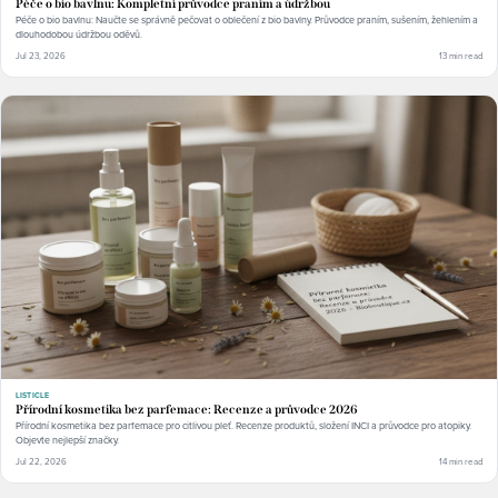
Péče o bio bavlnu: Kompletní průvodce praním a údržbou
Péče o bio bavlnu: Naučte se správně pečovat o oblečení z bio bavlny. Průvodce praním, sušením, žehlením a
dlouhodobou údržbou oděvů.
Jul 23, 2026
13 min read
LISTICLE
Přírodní kosmetika bez parfemace: Recenze a průvodce 2026
Přírodní kosmetika bez parfemace pro citlivou pleť. Recenze produktů, složení INCI a průvodce pro atopiky.
Objevte nejlepší značky.
Jul 22, 2026
14 min read