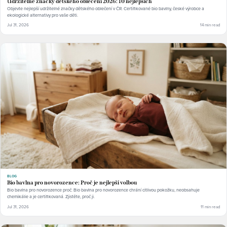
Udržitelné značky dětského oblečení 2026: 10 nejlepších
Objevte nejlepší udržitelné značky dětského oblečení v ČR. Certifikované bio bavlny, české výrobce a
ekologické alternativy pro vaše děti.
Jul 31, 2026
14 min read
BLOG
Bio bavlna pro novorozence: Proč je nejlepší volbou
Bio bavlna pro novorozence proč: Bio bavlna pro novorozence chrání citlivou pokožku, neobsahuje
chemikálie a je certifikovaná. Zjistěte, proč ji.
Jul 31, 2026
11 min read