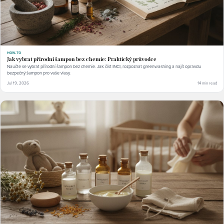
HOW-TO
Jak vybrat přírodní šampon bez chemie: Praktický průvodce
Naučte se vybrat přírodní šampon bez chemie. Jak číst INCI, rozpoznat greenwashing a najít opravdu
bezpečný šampon pro vaše vlasy.
Jul 19, 2026
14 min read