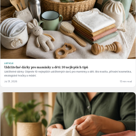
LISTICLE
Udržitelné dárky pro maminky a děti: 10 nejlepších tipů
Udržitelné dárky: Objevte 10 nejlepších udržitelných darů pro maminky a děti. Bio kvalita, přírodní kosmetika,
ekologické hračky a módní.
Jul 31, 2026
13 min read