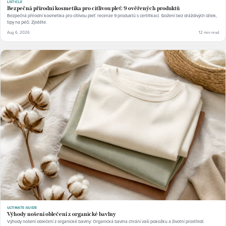
LISTICLE
Bezpečná přírodní kosmetika pro citlivou pleť: 9 ověřených produktů
Bezpečná přírodní kosmetika pro citlivou pleť: recenze 9 produktů s certifikací. Složení bez dráždivých látek,
tipy na péči. Zjistěte.
Aug 6, 2026
12 min read
ULTIMATE-GUIDE
Výhody nošení oblečení z organické bavlny
Výhody nošení oblečení z organické bavlny: Organická bavlna chrání vaši pokožku a životní prostředí.