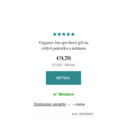
Organyc bio sprchový gél na
citlivú pokožku a intímnu
hygienu s harmančekom, 250 ml
€9,70
Jednotková
€3,88 / 100 ml
cena:
DETAIL
Skladem
Dostupné varianty
+ ďalšie
Kód:
ORGWW3