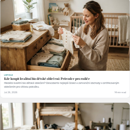
LISTICLE
Kde koupit kvalitní bio dětské oblečení: Průvodce pro rodiče
Hledáte kvalitní bio dětské oblečení? Descoberte nejlepší české a zahraniční obchody s certifikovaným
oblečením pro citlivou pokožku.
Jul 26, 2026
14 min read