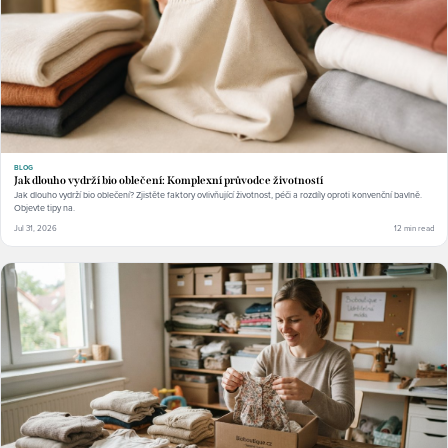
BLOG
Jak dlouho vydrží bio oblečení: Komplexní průvodce životností
Jak dlouho vydrží bio oblečení? Zjistěte faktory ovlivňující životnost, péči a rozdíly oproti konvenční bavlně.
Objevte tipy na.
Jul 31, 2026
12 min read