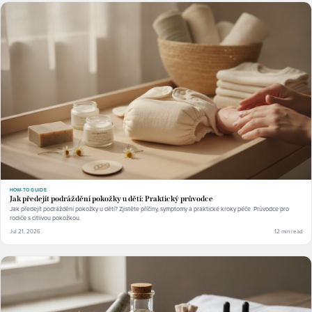
HOW-TO GUIDE
Jak předejít podráždění pokožky u dětí: Praktický průvodce
Jak předejít podráždění pokožky u dětí? Zjistěte příčiny, symptomy a praktické kroky péče. Průvodce pro
rodiče s citlivou pokožkou.
Jul 21, 2026
12 min read