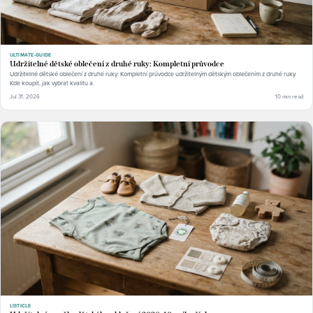
ULTIMATE-GUIDE
Udržitelné dětské oblečení z druhé ruky: Kompletní průvodce
Udržitelné dětské oblečení z druhé ruky: Kompletní průvodce udržitelným dětským oblečením z druhé ruky.
Kde koupit, jak vybrat kvalitu a.
Jul 31, 2026
10 min read
LISTICLE