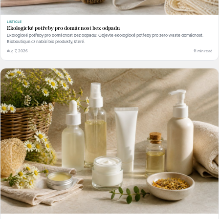
LISTICLE
Ekologické potřeby pro domácnost bez odpadu
Ekologické potřeby pro domácnost bez odpadu: Objevte ekologické potřeby pro zero waste domácnost.
Bioboutique.cz nabízí bio produkty, které.
Aug 7, 2026
11 min read