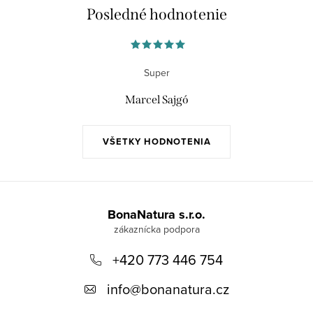
Posledné hodnotenie
Super
Marcel Sajgó
VŠETKY HODNOTENIA
Z
á
BonaNatura s.r.o.
p
+420 773 446 754
ä
t
info
@
bonanatura.cz
i