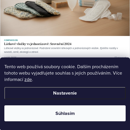
COMPARISON
Látkové vložky vs jednorázové: Srovnění 2024
Látkové vložky vs jednorázové: Podrobné srovnění látkových a jednorázových vložek. Zjistěte rozdíly v
savosti, ceně, ekologii a zdraví.
Jul 14, 2026
13 min read
Tento web používá soubory cookie. Dalším procházením
tohoto webu vyjadřujete souhlas s jejich používáním. Více
informací
zde
.
Nastavenie
Súhlasím