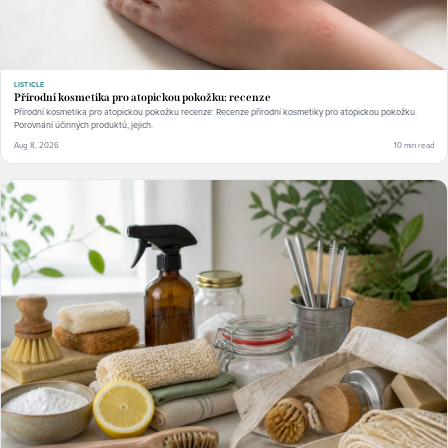
LISTICLE
Přírodní kosmetika pro atopickou pokožku: recenze
Přírodní kosmetika pro atopickou pokožku recenze: Recenze přírodní kosmetiky pro atopickou pokožku.
Porovnání účinných produktů, jejich.
Aug 8, 2026
10 min read