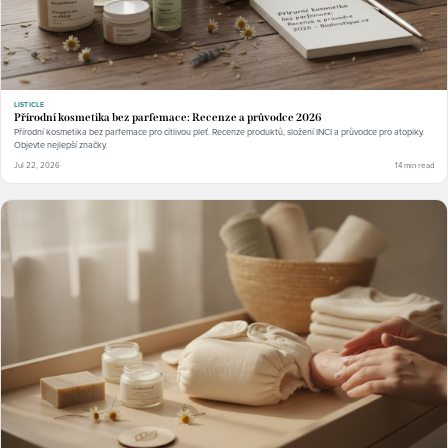
LISTICLE
Přírodní kosmetika bez parfemace: Recenze a průvodce 2026
Přírodní kosmetika bez parfemace pro citlivou pleť. Recenze produktů, složení INCI a průvodce pro atopiky.
Objevte nejlepší značky.
Jul 22, 2026
14 min read