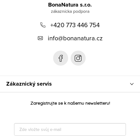
á
BonaNatura s.r.o.
p
+420 773 446 754
ä
t
info
@
bonanatura.cz
i
e
Zákaznický servis
Zaregistrujte se k našemu newsletteru!