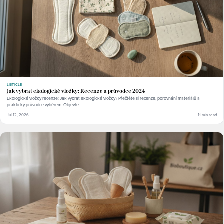
LISTICLE
Jak vybrat ekologické vložky: Recenze a průvodce 2024
Ekologické vložky recenze: Jak vybrat ekologické vložky? Přečtěte si recenze, porovnání materiálů a
praktický průvodce výběrem. Objevte.
Jul 12, 2026
11 min read