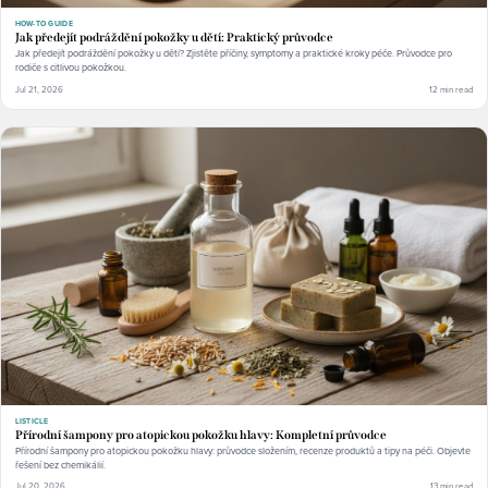
HOW-TO GUIDE
Jak předejít podráždění pokožky u dětí: Praktický průvodce
Jak předejít podráždění pokožky u dětí? Zjistěte příčiny, symptomy a praktické kroky péče. Průvodce pro
rodiče s citlivou pokožkou.
Jul 21, 2026
12 min read
LISTICLE
Přírodní šampony pro atopickou pokožku hlavy: Kompletní průvodce
Přírodní šampony pro atopickou pokožku hlavy: průvodce složením, recenze produktů a tipy na péči. Objevte
řešení bez chemikálií.
Jul 20, 2026
13 min read