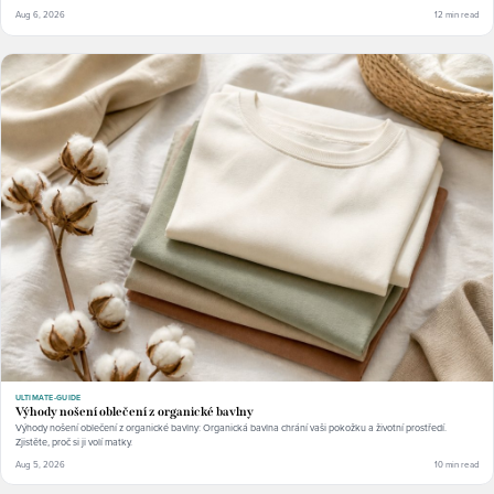
Aug 6, 2026
12 min read
ULTIMATE-GUIDE
Výhody nošení oblečení z organické bavlny
Výhody nošení oblečení z organické bavlny: Organická bavlna chrání vaši pokožku a životní prostředí.
Zjistěte, proč si ji volí matky.
Aug 5, 2026
10 min read