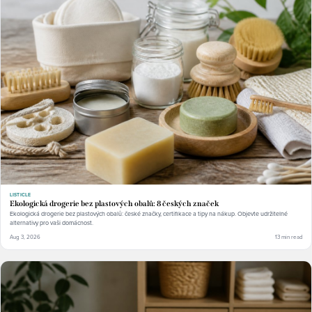
LISTICLE
Ekologická drogerie bez plastových obalů: 8 českých značek
Ekologická drogerie bez plastových obalů: české značky, certifikace a tipy na nákup. Objevte udržitelné
alternativy pro vaši domácnost.
Aug 3, 2026
13 min read