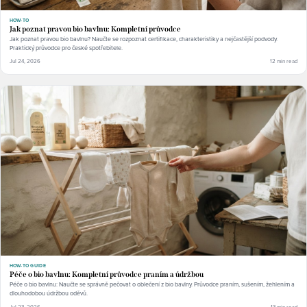
HOW-TO
Jak poznat pravou bio bavlnu: Kompletní průvodce
Jak poznat pravou bio bavlnu? Naučte se rozpoznat certifikace, charakteristiky a nejčastější podvody.
Praktický průvodce pro české spotřebitele.
Jul 24, 2026
12 min read
HOW-TO GUIDE
Péče o bio bavlnu: Kompletní průvodce praním a údržbou
Péče o bio bavlnu: Naučte se správně pečovat o oblečení z bio bavlny. Průvodce praním, sušením, žehlením a
dlouhodobou údržbou oděvů.
Jul 23, 2026
13 min read