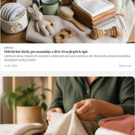
LISTICLE
Udržitelné dárky pro maminky a děti: 10 nejlepších tipů
Udržitelné dárky: Objevte 10 nejlepších udržitelných darů pro maminky a děti. Bio kvalita, přírodní kosmetika,
ekologické hračky a módní.
Jul 31, 2026
13 min read