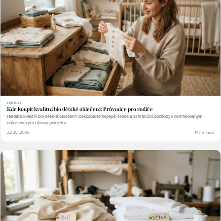
LISTICLE
Kde koupit kvalitní bio dětské oblečení: Průvodce pro rodiče
Hledáte kvalitní bio dětské oblečení? Descoberte nejlepší české a zahraniční obchody s certifikovaným
oblečením pro citlivou pokožku.
Jul 26, 2026
14 min read