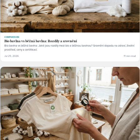
COMPARISON
Bio bavlna vs běžná bavlna: Rozdíly a srovnění
Bio bavlna vs běžná bavlna: Jaké jsou rozdíly mezi bio a běžnou bavlnou? Srovnění dopadu na zdraví, životní
prostředí, ceny a certifikací.
Jul 25, 2026
11 min read