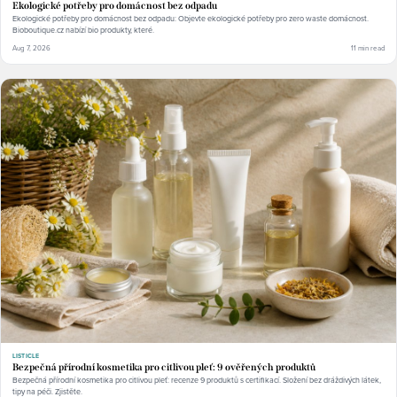
Ekologické potřeby pro domácnost bez odpadu
Ekologické potřeby pro domácnost bez odpadu: Objevte ekologické potřeby pro zero waste domácnost.
Bioboutique.cz nabízí bio produkty, které.
Aug 7, 2026
11 min read
LISTICLE
Bezpečná přírodní kosmetika pro citlivou pleť: 9 ověřených produktů
Bezpečná přírodní kosmetika pro citlivou pleť: recenze 9 produktů s certifikací. Složení bez dráždivých látek,
tipy na péči. Zjistěte.