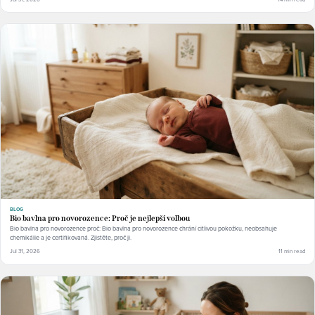
BLOG
Bio bavlna pro novorozence: Proč je nejlepší volbou
Bio bavlna pro novorozence proč: Bio bavlna pro novorozence chrání citlivou pokožku, neobsahuje
chemikálie a je certifikovaná. Zjistěte, proč ji.
Jul 31, 2026
11 min read