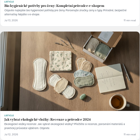
LISTICLE
Bio hygienické potřeby pro ženy: Kompletní průvodce e-shopem
Objavte najlepšie bio hygienické potřeby pre ženy. Porovnajte značky, ceny a typy. Prírodné, bezpečné
alternatívy. Nájdite v e-shope.
Jul 13, 2026
11 min read
LISTICLE
Jak vybrat ekologické vložky: Recenze a průvodce 2024
Ekologické vložky recenze: Jak vybrat ekologické vložky? Přečtěte si recenze, porovnání materiálů a
praktický průvodce výběrem. Objevte.
Jul 12, 2026
11 min read