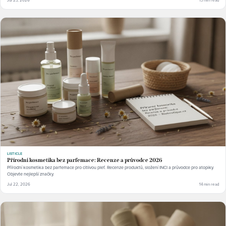
LISTICLE
Přírodní kosmetika bez parfemace: Recenze a průvodce 2026
Přírodní kosmetika bez parfemace pro citlivou pleť. Recenze produktů, složení INCI a průvodce pro atopiky.
Objevte nejlepší značky.
Jul 22, 2026
14 min read