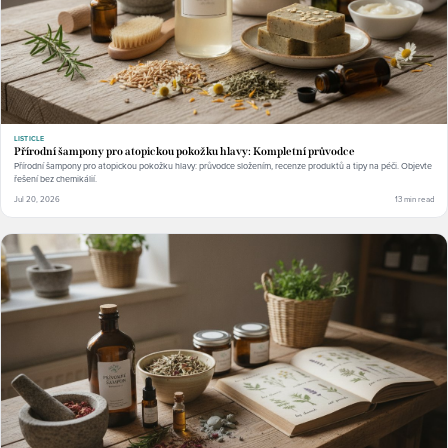
LISTICLE
Přírodní šampony pro atopickou pokožku hlavy: Kompletní průvodce
Přírodní šampony pro atopickou pokožku hlavy: průvodce složením, recenze produktů a tipy na péči. Objevte
řešení bez chemikálií.
Jul 20, 2026
13 min read