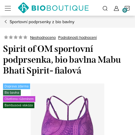
Přejít
N
na
obsah
Sportovní podprsenky z bio bavlny
K
Neohodnoceno
Podrobnosti hodnocení
Spirit of OM sportovní
podprsenka, bio bavlna Mabu
Bhati Spirit- fialová
Doprava zdarma
Bio bavlna
Ošetřeno růženínem
Bambusová viskóza