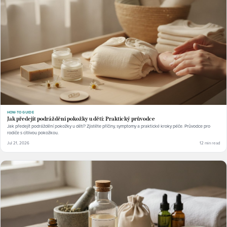
HOW-TO GUIDE
Jak předejít podráždění pokožky u dětí: Praktický průvodce
Jak předejít podráždění pokožky u dětí? Zjistěte příčiny, symptomy a praktické kroky péče. Průvodce pro
rodiče s citlivou pokožkou.
Jul 21, 2026
12 min read