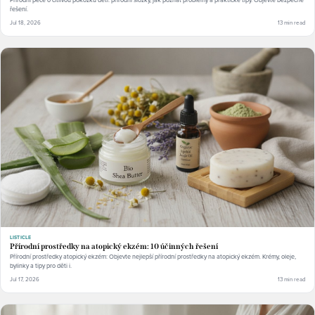
řešení.
Jul 18, 2026
13 min read
LISTICLE
Přírodní prostředky na atopický ekzém: 10 účinných řešení
Přírodní prostředky atopický ekzém: Objevte nejlepší přírodní prostředky na atopický ekzém. Krémy, oleje,
bylinky a tipy pro děti i.
Jul 17, 2026
13 min read