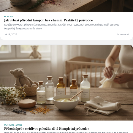
HOW-TO
Jak vybrat přírodní šampon bez chemie: Praktický průvodce
Naučte se vybrat přírodní šampon bez chemie. Jak číst INCI, rozpoznat greenwashing a najít opravdu
bezpečný šampon pro vaše vlasy.
Jul 19, 2026
14 min read
ULTIMATE_GUIDE
Přírodní péče o citlivou pokožku dětí: Kompletní průvodce
Přírodní péče o citlivou pokožku dětí: přírodní složky, jak poznat problémy a praktické tipy. Objevte bezpečné