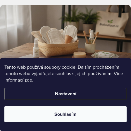
Tento web používá soubory cookie. Dalším procházením
tohoto webu vyjadřujete souhlas s jejich používáním. Více
informací
zde
.
ULTIMATE-GUIDE
Proč přejít na bio hygienické potřeby: Kompletní průvodce
Zjistěte, proč přejít na bio hygienické potřeby. Zdraví, životní prostředí, složení produktů a praktické tipy pro
Nastavení
výběr. Objevte rozdíl.
Jul 11, 2026
12 min read
Souhlasím