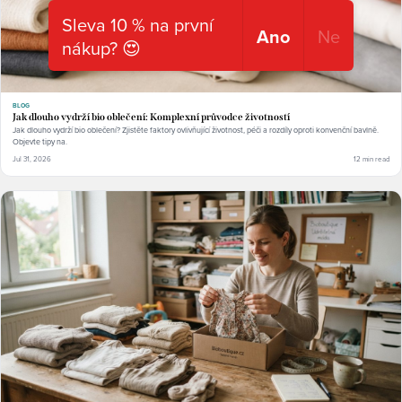
Sleva 10 % na první
Ano
Ne
nákup? 😍
BLOG
Jak dlouho vydrží bio oblečení: Komplexní průvodce životností
Jak dlouho vydrží bio oblečení? Zjistěte faktory ovlivňující životnost, péči a rozdíly oproti konvenční bavlně.
Objevte tipy na.
Jul 31, 2026
12 min read