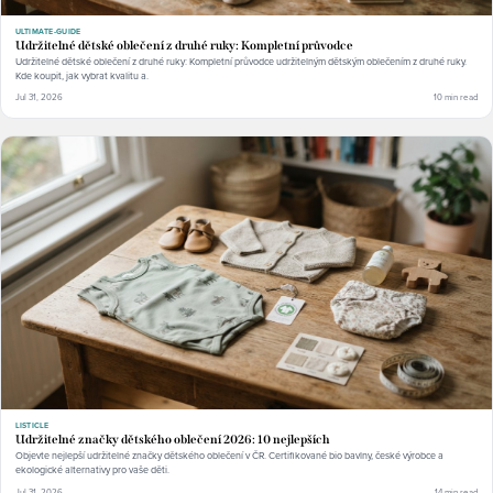
ULTIMATE-GUIDE
Udržitelné dětské oblečení z druhé ruky: Kompletní průvodce
Udržitelné dětské oblečení z druhé ruky: Kompletní průvodce udržitelným dětským oblečením z druhé ruky.
Kde koupit, jak vybrat kvalitu a.
Jul 31, 2026
10 min read
LISTICLE
Udržitelné značky dětského oblečení 2026: 10 nejlepších
Objevte nejlepší udržitelné značky dětského oblečení v ČR. Certifikované bio bavlny, české výrobce a
ekologické alternativy pro vaše děti.
Jul 31, 2026
14 min read