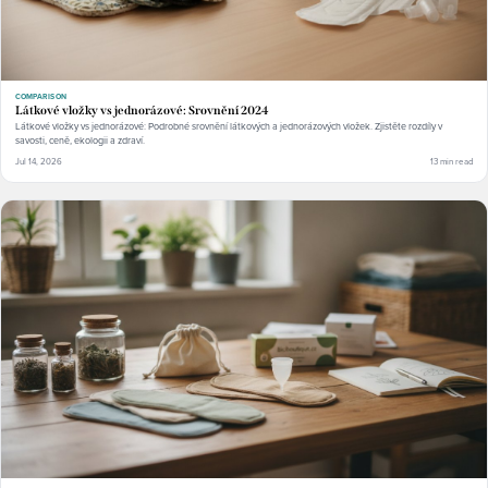
COMPARISON
Látkové vložky vs jednorázové: Srovnění 2024
Látkové vložky vs jednorázové: Podrobné srovnění látkových a jednorázových vložek. Zjistěte rozdíly v
savosti, ceně, ekologii a zdraví.
Jul 14, 2026
13 min read