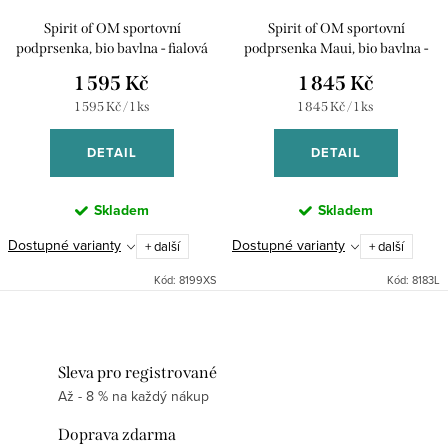
Spirit of OM sportovní
Spirit of OM sportovní
podprsenka, bio bavlna - fialová
podprsenka Maui, bio bavlna -
černá
1 595 Kč
1 845 Kč
Měrná
Měrná
1 595 Kč / 1 ks
1 845 Kč / 1 ks
cena:
cena:
DETAIL
DETAIL
Skladem
Skladem
Dostupné varianty
Dostupné varianty
+ další
+ další
Kód:
8199XS
Kód:
8183L
Sleva pro registrované
Až - 8 % na každý nákup
Doprava zdarma