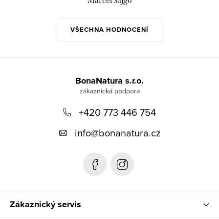
Marcel Sajgó
VŠECHNA HODNOCENÍ
Z
á
BonaNatura s.r.o.
p
+420 773 446 754
a
t
info
@
bonanatura.cz
í
Zákaznický servis