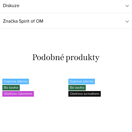
Diskuze
Značka
Spirit of OM
Doprava zdarma
Doprava zdarma
Bio bavlna
Bio bavlna
Ošetřeno růženínem
Ošetřeno turmalínem