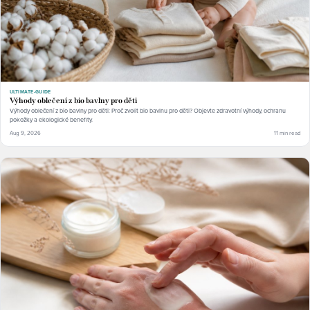
ULTIMATE-GUIDE
Výhody oblečení z bio bavlny pro děti
Výhody oblečení z bio bavlny pro děti: Proč zvolit bio bavlnu pro děti? Objevte zdravotní výhody, ochranu
pokožky a ekologické benefity.
Aug 9, 2026
11 min read