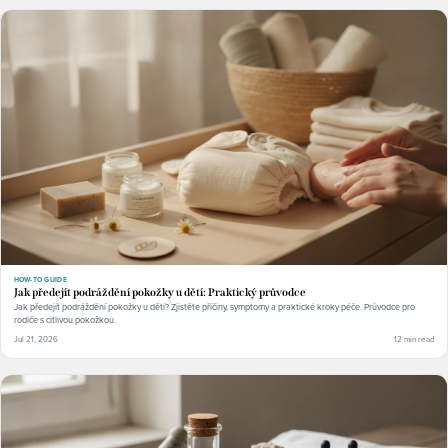
HOW-TO GUIDE
Jak předejít podráždění pokožky u dětí: Praktický průvodce
Jak předejít podráždění pokožky u dětí? Zjistěte příčiny, symptomy a praktické kroky péče. Průvodce pro
rodiče s citlivou pokožkou.
Jul 21, 2026
12 min read