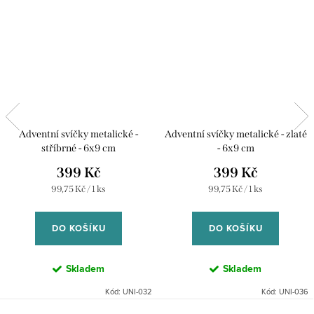
Adventní svíčky metalické -
Adventní svíčky metalické - zlaté
stříbrné - 6x9 cm
- 6x9 cm
399 Kč
399 Kč
Měrná
Měrná
99,75 Kč / 1 ks
99,75 Kč / 1 ks
cena:
cena:
DO KOŠÍKU
DO KOŠÍKU
Skladem
Skladem
Kód:
UNI-032
Kód:
UNI-036