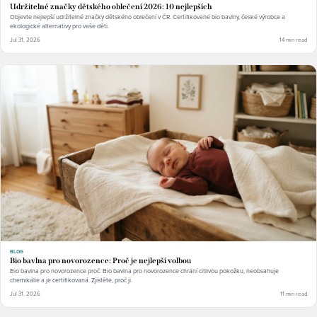
Udržitelné značky dětského oblečení 2026: 10 nejlepších
Objevte nejlepší udržitelné značky dětského oblečení v ČR. Certifikované bio bavlny, české výrobce a
ekologické alternativy pro vaše děti.
Jul 31, 2026
14 min read
BLOG
Bio bavlna pro novorozence: Proč je nejlepší volbou
Bio bavlna pro novorozence proč: Bio bavlna pro novorozence chrání citlivou pokožku, neobsahuje
chemikálie a je certifikovaná. Zjistěte, proč ji.
Jul 31, 2026
11 min read