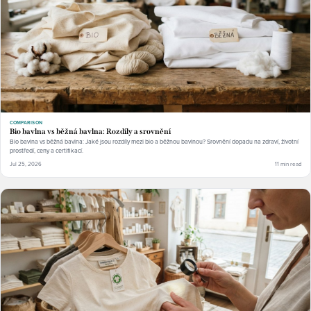
COMPARISON
Bio bavlna vs běžná bavlna: Rozdíly a srovnění
Bio bavlna vs běžná bavlna: Jaké jsou rozdíly mezi bio a běžnou bavlnou? Srovnění dopadu na zdraví, životní
prostředí, ceny a certifikací.
Jul 25, 2026
11 min read