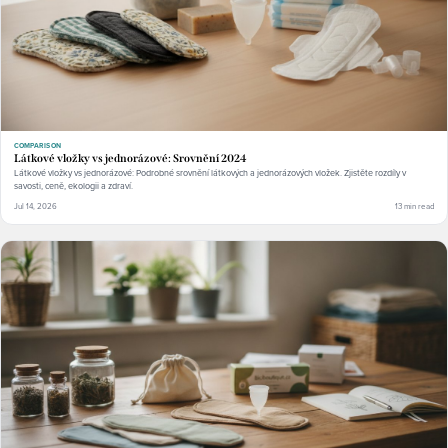
COMPARISON
Látkové vložky vs jednorázové: Srovnění 2024
Látkové vložky vs jednorázové: Podrobné srovnění látkových a jednorázových vložek. Zjistěte rozdíly v
savosti, ceně, ekologii a zdraví.
Jul 14, 2026
13 min read