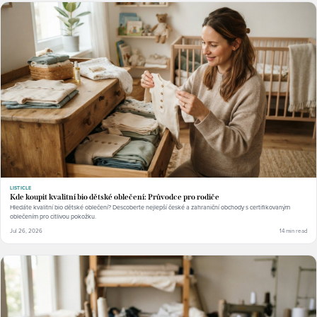
LISTICLE
Kde koupit kvalitní bio dětské oblečení: Průvodce pro rodiče
Hledáte kvalitní bio dětské oblečení? Descoberte nejlepší české a zahraniční obchody s certifikovaným
oblečením pro citlivou pokožku.
Jul 26, 2026
14 min read