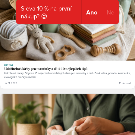
Sleva 10 % na první
Ano
Ne
nákup? 😍
LISTICLE
Udržitelné dárky pro maminky a děti: 10 nejlepších tipů
Udržitelné dárky: Objevte 10 nejlepších udržitelných darů pro maminky a děti. Bio kvalita, přírodní kosmetika,
ekologické hračky a módní.
Jul 31, 2026
13 min read