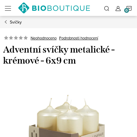
Přejít
N
na
obsah
Svíčky
K
Neohodnoceno
Podrobnosti hodnocení
Adventní svíčky metalické -
krémové - 6x9 cm