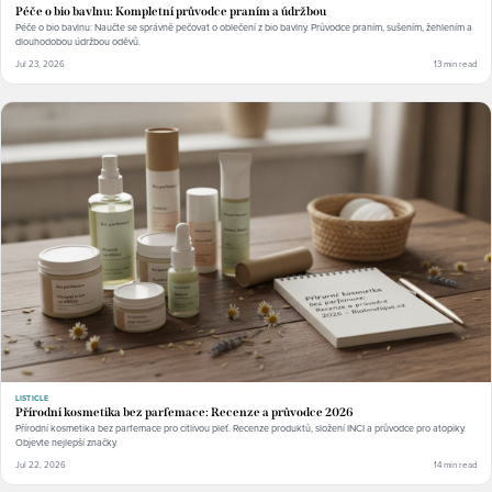
Péče o bio bavlnu: Kompletní průvodce praním a údržbou
Péče o bio bavlnu: Naučte se správně pečovat o oblečení z bio bavlny. Průvodce praním, sušením, žehlením a
dlouhodobou údržbou oděvů.
Jul 23, 2026
13 min read
LISTICLE
Přírodní kosmetika bez parfemace: Recenze a průvodce 2026
Přírodní kosmetika bez parfemace pro citlivou pleť. Recenze produktů, složení INCI a průvodce pro atopiky.
Objevte nejlepší značky.
Jul 22, 2026
14 min read