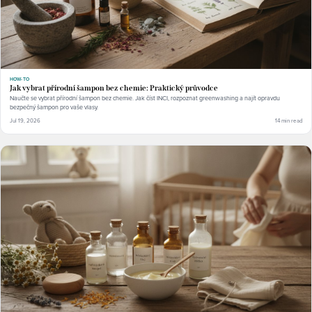
HOW-TO
Jak vybrat přírodní šampon bez chemie: Praktický průvodce
Naučte se vybrat přírodní šampon bez chemie. Jak číst INCI, rozpoznat greenwashing a najít opravdu
bezpečný šampon pro vaše vlasy.
Jul 19, 2026
14 min read