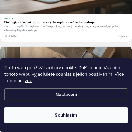
LISTICLE
Bio hygienické potřeby pro ženy: Kompletní průvodce e-shopem
Objavte najlepšie bio hygienické potřeby pre ženy. Porovnajte značky, ceny a typy. Prírodné, bezpečné
alternatívy. Nájdite v e-shope.
Jul 13, 2026
11 min read
Tento web používá soubory cookie. Dalším procházením
tohoto webu vyjadřujete souhlas s jejich používáním. Více
informací
zde
.
Nastavení
Souhlasím
LISTICLE
Jak vybrat ekologické vložky: Recenze a průvodce 2024