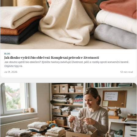
BLOG
Jak dlouho vydrží bio oblečení: Komplexní průvodce životností
Jak dlouho vydrží bio oblečení? Zjistěte faktory ovlivňující životnost, péči a rozdíly oproti konvenční bavlně.
Objevte tipy na.
Jul 31, 2026
12 min read