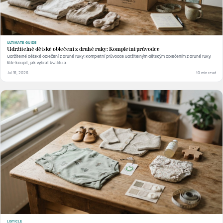
ULTIMATE-GUIDE
Udržitelné dětské oblečení z druhé ruky: Kompletní průvodce
Udržitelné dětské oblečení z druhé ruky: Kompletní průvodce udržitelným dětským oblečením z druhé ruky.
Kde koupit, jak vybrat kvalitu a.
Jul 31, 2026
10 min read
LISTICLE