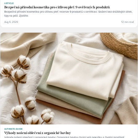
LISTICLE
Bezpečná přírodní kosmetika pro citlivou pleť: 9 ověřených produktů
Bezpečná přírodní kosmetika pro citlivou pleť: recenze 9 produktů s certifikací. Složení bez dráždivých látek,
tipy na péči. Zjistěte.
Aug 6, 2026
12 min read
ULTIMATE-GUIDE
Výhody nošení oblečení z organické bavlny
Výhody nošení oblečení z organické bavlny: Organická bavlna chrání vaši pokožku a životní prostředí.