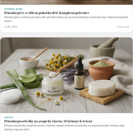
ULTIMATE_GUIDE
Přírodní péče o citlivou pokožku dětí: Kompletní průvodce
Přírodní péče o citlivou pokožku dětí: přírodní složky, jak poznat problémy a praktické tipy. Objevte bezpečné
řešení.
Jul 18, 2026
13 min read
LISTICLE
Přírodní prostředky na atopický ekzém: 10 účinných řešení
Přírodní prostředky atopický ekzém: Objevte nejlepší přírodní prostředky na atopický ekzém. Krémy, oleje,
bylinky a tipy pro děti i.