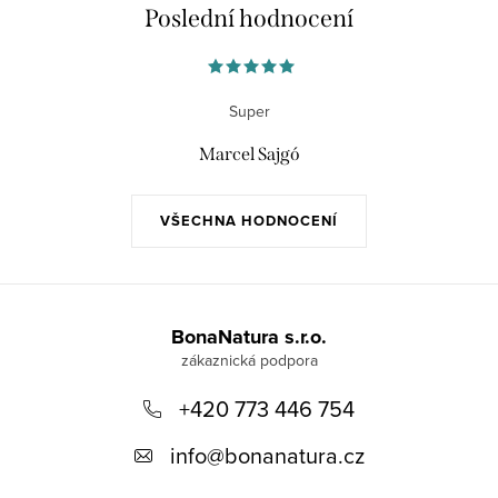
Poslední hodnocení
Super
Marcel Sajgó
VŠECHNA HODNOCENÍ
Z
á
BonaNatura s.r.o.
p
+420 773 446 754
a
t
info
@
bonanatura.cz
í