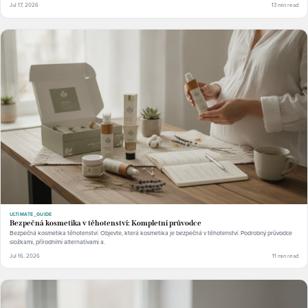
Jul 17, 2026
13 min read
ULTIMATE_GUIDE
Bezpečná kosmetika v těhotenství: Kompletní průvodce
Bezpečná kosmetika těhotenství: Objevte, která kosmetika je bezpečná v těhotenství. Podrobný průvodce
složkami, přírodními alternativami a.
Jul 16, 2026
11 min read