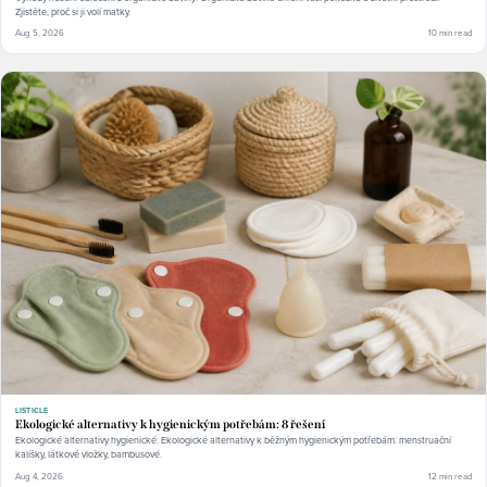
Zjistěte, proč si ji volí matky.
Aug 5, 2026
10 min read
LISTICLE
Ekologické alternativy k hygienickým potřebám: 8 řešení
Ekologické alternativy hygienické: Ekologické alternativy k běžným hygienickým potřebám: menstruační
kalíšky, látkové vložky, bambusové.
Aug 4, 2026
12 min read