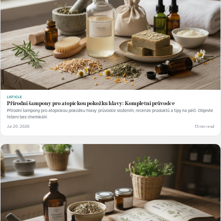
LISTICLE
Přírodní šampony pro atopickou pokožku hlavy: Kompletní průvodce
Přírodní šampony pro atopickou pokožku hlavy: průvodce složením, recenze produktů a tipy na péči. Objevte
řešení bez chemikálií.
Jul 20, 2026
13 min read