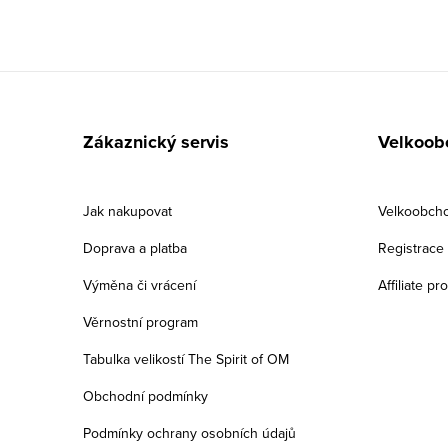
Z
á
Zákaznický servis
Velkoob
p
a
Jak nakupovat
Velkoobch
t
Doprava a platba
Registrace a
í
Výměna či vrácení
Affiliate p
Věrnostní program
Tabulka velikostí The Spirit of OM
Obchodní podmínky
Podmínky ochrany osobních údajů