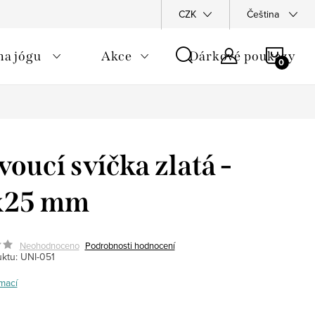
hodní podmínky
Podmínky ochrany osobních údajů
CZK
Čeština
Moje obj
NÁKU
na jógu
Akce
Dárkové poukazy
KOŠÍ
voucí svíčka zlatá -
x25 mm
Neohodnoceno
Podrobnosti hodnocení
ktu:
UNI-051
mací