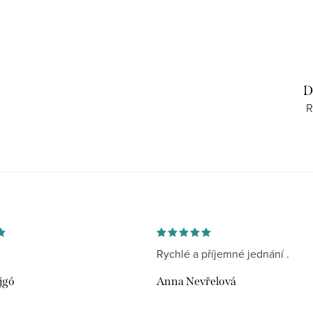
D
R
Rychlé a příjemné jednání .
jgó
Anna Nevřelová