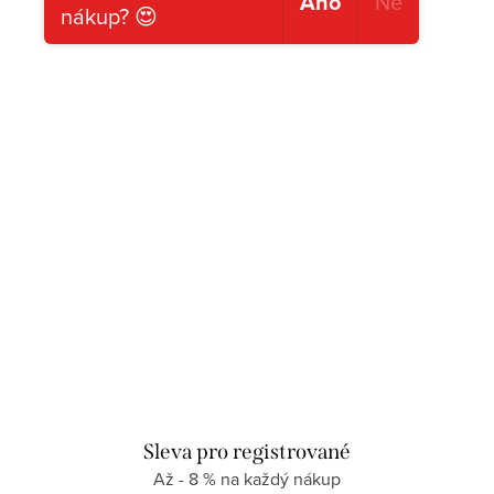
Ano
Ne
nákup? 😍
Sleva pro registrované
Až - 8 % na každý nákup