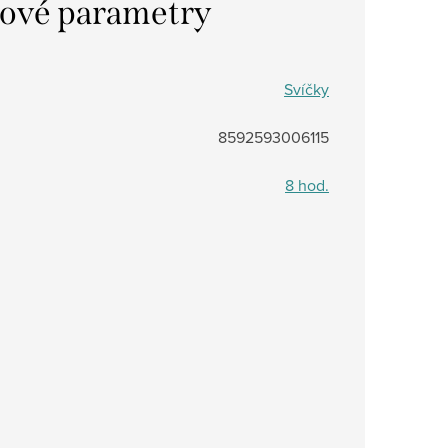
ové parametry
Svíčky
8592593006115
8 hod.