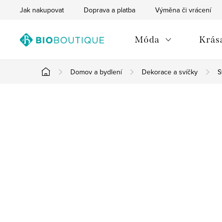
Přejít
Jak nakupovat
Doprava a platba
Výměna či vrácení
na
obsah
Móda
Krása
Domov a bydlení
Dekorace a svíčky
S
Domů
P
o
s
t
r
a