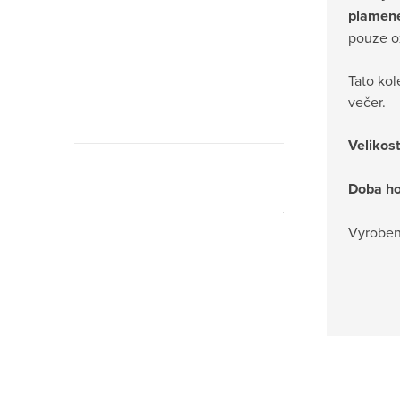
plamen
pouze ox
Tato kol
večer.
Velikost
Doba ho
Jangama
Vyroben