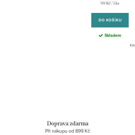
Měrná
99 Kč / 1 ks
cena:
DO KOŠÍKU
Skladem
Kó
Doprava zdarma
Při nákupu od 899 Kč