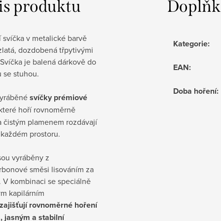
is produktu
Doplňk
 svíčka v metalické barvě
Kategorie
:
 zlatá, dozdobená třpytivými
 Svíčka je balená dárkově do
EAN
:
 se stuhou.
Doba hoření
:
vyráběné
svíčky prémiové
 které hoří rovnoměrně
a čistým plamenem rozdávají
 každém prostoru.
sou vyráběny z
rbonové směsi lisováním za
. V kombinaci se speciálně
ým kapilárním
zajišťují rovnoměrné hoření
, jasným a stabilní