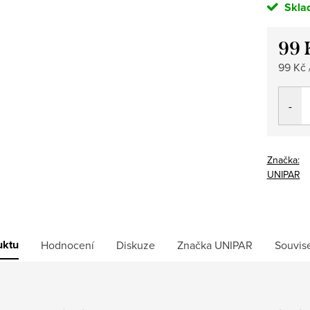
Skla
99 
Měrná
99 Kč /
cena:
Značka:
UNIPAR
uktu
Hodnocení
Diskuze
Značka
UNIPAR
Souvise