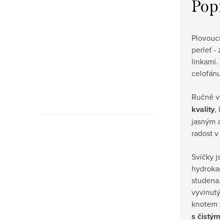
Pop
Plovoucí
perleť -
linkami.
celofánu
Ručně 
kvality
,
jasným 
radost v
Pyžama
Svíčky j
z bio
hydroka
bavlny
studena
vyvinut
knotem
s čistým