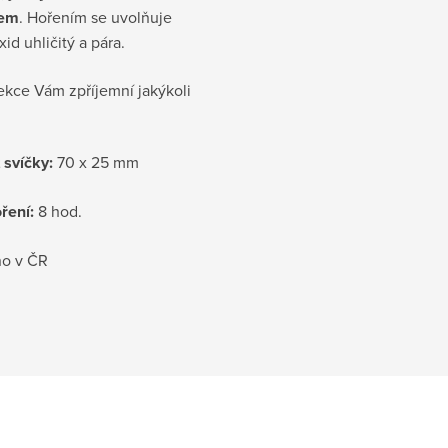
em
. Hořením se uvolňuje
id uhličitý a pára.
ekce Vám zpříjemní jakýkoli
 svíčky:
70 x 25 mm
ření:
8 hod.
o v ČR