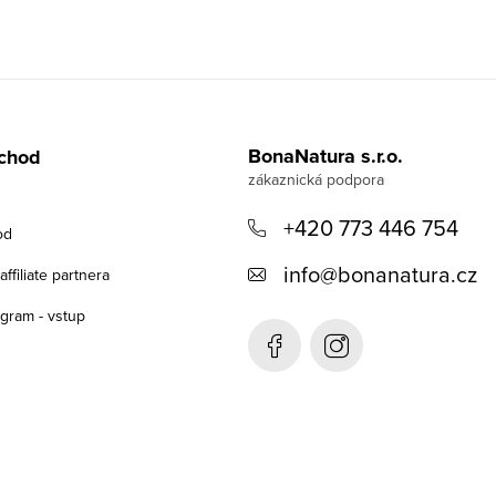
BonaNatura s.r.o.
chod
+420 773 446 754
od
info
@
bonanatura.cz
ffiliate partnera
rogram - vstup