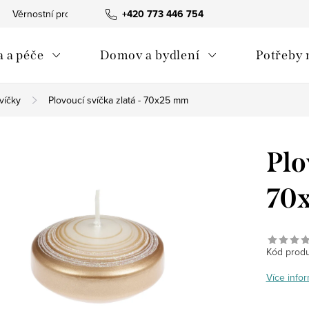
Věrnostní program
Tabulka velikostí The Spirit of OM
+420 773 446 754
Obc
 a péče
Domov a bydlení
Potřeby 
víčky
Plovoucí svíčka zlatá - 70x25 mm
Plo
70
Kód produ
Více infor