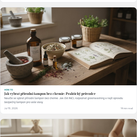
HOW-TO
Jak vybrat přírodní šampon bez chemie: Praktický průvodce
Naučte se vybrat přírodní šampon bez chemie. Jak číst INCI, rozpoznat greenwashing a najít opravdu
bezpečný šampon pro vaše vlasy.
Jul 19, 2026
14 min read