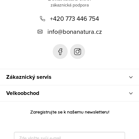
p
+420 773 446 754
a
t
info
@
bonanatura.cz
í
Zákaznický servis
Velkoobchod
Zaregistrujte se k našemu newsletteru!