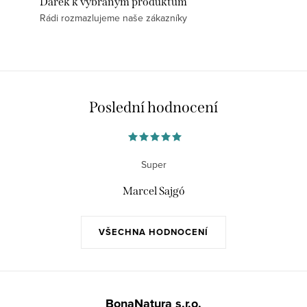
Dárek k vybraným produktům
Rádi rozmazlujeme naše zákazníky
Poslední hodnocení
Super
Marcel Sajgó
VŠECHNA HODNOCENÍ
Z
á
BonaNatura s.r.o.