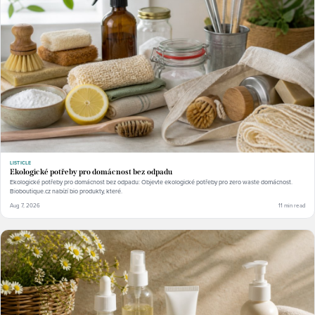
LISTICLE
Ekologické potřeby pro domácnost bez odpadu
Ekologické potřeby pro domácnost bez odpadu: Objevte ekologické potřeby pro zero waste domácnost.
Bioboutique.cz nabízí bio produkty, které.
Aug 7, 2026
11 min read