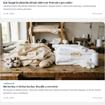
Kde koupit kvalitní bio dětské oblečení: Průvodce pro rodiče
Hledáte kvalitní bio dětské oblečení? Descoberte nejlepší české a zahraniční obchody s certifikovaným
oblečením pro citlivou pokožku.
Jul 26, 2026
14 min read
COMPARISON
Bio bavlna vs běžná bavlna: Rozdíly a srovnění
Bio bavlna vs běžná bavlna: Jaké jsou rozdíly mezi bio a běžnou bavlnou? Srovnění dopadu na zdraví, životní
prostředí, ceny a certifikací.
Jul 25, 2026
11 min read