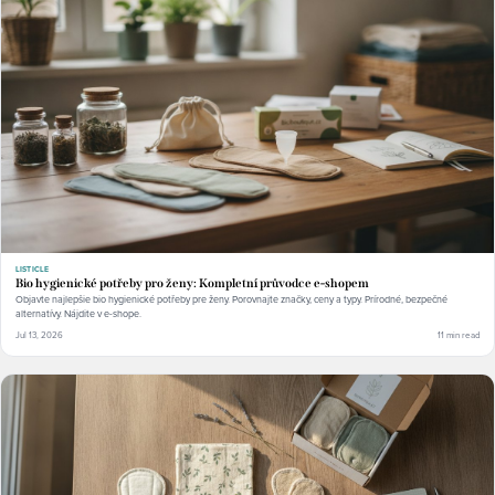
LISTICLE
Bio hygienické potřeby pro ženy: Kompletní průvodce e-shopem
Objavte najlepšie bio hygienické potřeby pre ženy. Porovnajte značky, ceny a typy. Prírodné, bezpečné
alternatívy. Nájdite v e-shope.
Jul 13, 2026
11 min read