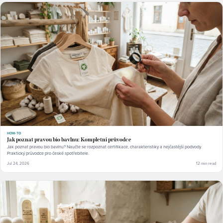
HOW-TO
Jak poznat pravou bio bavlnu: Kompletní průvodce
Jak poznat pravou bio bavlnu? Naučte se rozpoznat certifikace, charakteristiky a nejčastější podvody.
Praktický průvodce pro české spotřebitele.
Jul 24, 2026
12 min read