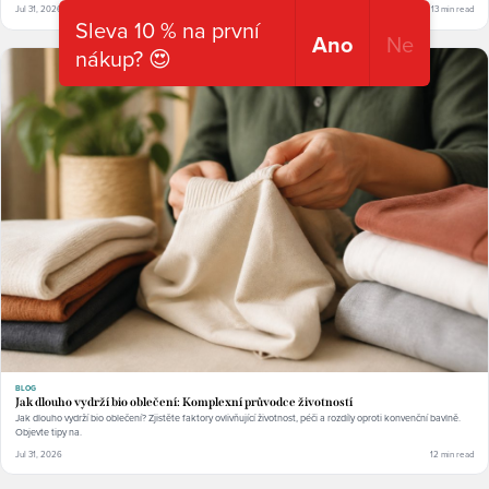
Jul 31, 2026
13 min read
Sleva 10 % na první
Ano
Ne
nákup? 😍
BLOG
Jak dlouho vydrží bio oblečení: Komplexní průvodce životností
Jak dlouho vydrží bio oblečení? Zjistěte faktory ovlivňující životnost, péči a rozdíly oproti konvenční bavlně.
Objevte tipy na.
Jul 31, 2026
12 min read