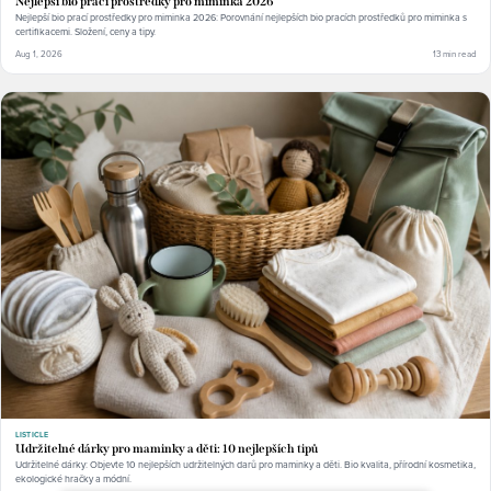
Nejlepší bio prací prostředky pro miminka 2026
Nejlepší bio prací prostředky pro miminka 2026: Porovnání nejlepších bio pracích prostředků pro miminka s
certifikacemi. Složení, ceny a tipy.
Aug 1, 2026
13 min read
LISTICLE
Udržitelné dárky pro maminky a děti: 10 nejlepších tipů
Udržitelné dárky: Objevte 10 nejlepších udržitelných darů pro maminky a děti. Bio kvalita, přírodní kosmetika,
ekologické hračky a módní.