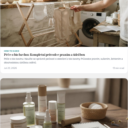
HOW-TO GUIDE
Péče o bio bavlnu: Kompletní průvodce praním a údržbou
Péče o bio bavlnu: Naučte se správně pečovat o oblečení z bio bavlny. Průvodce praním, sušením, žehlením a
dlouhodobou údržbou oděvů.
Jul 23, 2026
13 min read