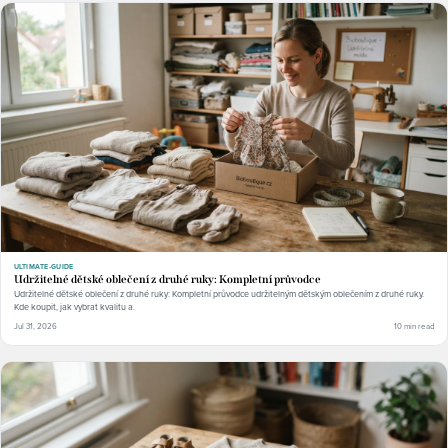
ULTIMATE-GUIDE
Udržitelné dětské oblečení z druhé ruky: Kompletní průvodce
Udržitelné dětské oblečení z druhé ruky: Kompletní průvodce udržitelným dětským oblečením z druhé ruky.
Kde koupit, jak vybrat kvalitu a.
Jul 31, 2026
10 min read