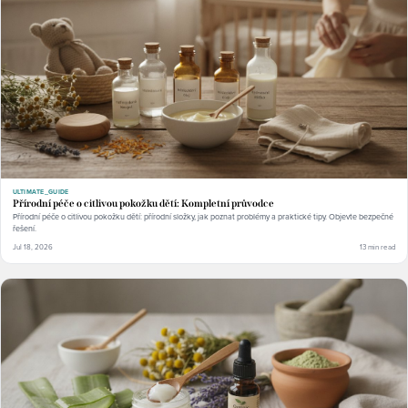
ULTIMATE_GUIDE
Přírodní péče o citlivou pokožku dětí: Kompletní průvodce
Přírodní péče o citlivou pokožku dětí: přírodní složky, jak poznat problémy a praktické tipy. Objevte bezpečné
řešení.
Jul 18, 2026
13 min read