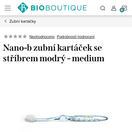
Přejít
N
na
obsah
Zubní kartáčky
K
Neohodnoceno
Podrobnosti hodnocení
Nano-b zubní kartáček se
stříbrem modrý - medium