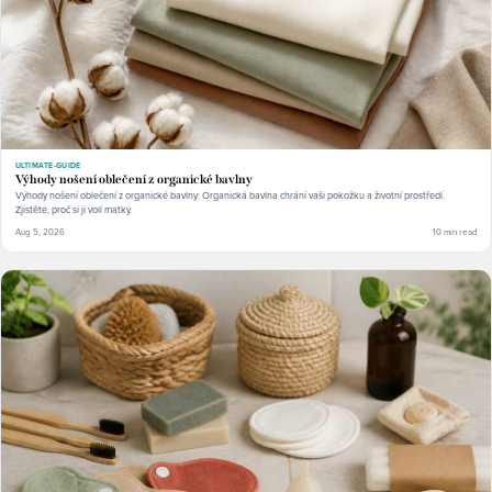
ULTIMATE-GUIDE
Výhody nošení oblečení z organické bavlny
Výhody nošení oblečení z organické bavlny: Organická bavlna chrání vaši pokožku a životní prostředí.
Zjistěte, proč si ji volí matky.
Aug 5, 2026
10 min read