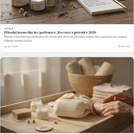
LISTICLE
Přírodní kosmetika bez parfemace: Recenze a průvodce 2026
Přírodní kosmetika bez parfemace pro citlivou pleť. Recenze produktů, složení INCI a průvodce pro atopiky.
Objevte nejlepší značky.
Jul 22, 2026
14 min read