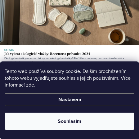
LISTICLE
Jak vybrat ekologické vložky: Recenze a průvodce 2024
Ekologické vložky recenze: Jak vybrat ekologické vložky? Přečtěte si recenze, porovnání materiálů a
praktický průvodce výběrem. Objevte.
Jul 12, 2026
11 min read
Tento web používá soubory cookie. Dalším procházením
tohoto webu vyjadřujete souhlas s jejich používáním. Více
informací
zde
.
Nastavení
Souhlasím