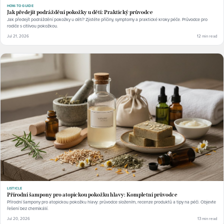
HOW-TO GUIDE
Jak předejít podráždění pokožky u dětí: Praktický průvodce
Jak předejít podráždění pokožky u dětí? Zjistěte příčiny, symptomy a praktické kroky péče. Průvodce pro
rodiče s citlivou pokožkou.
Jul 21, 2026
12 min read
LISTICLE
Přírodní šampony pro atopickou pokožku hlavy: Kompletní průvodce
Přírodní šampony pro atopickou pokožku hlavy: průvodce složením, recenze produktů a tipy na péči. Objevte
řešení bez chemikálií.
Jul 20, 2026
13 min read