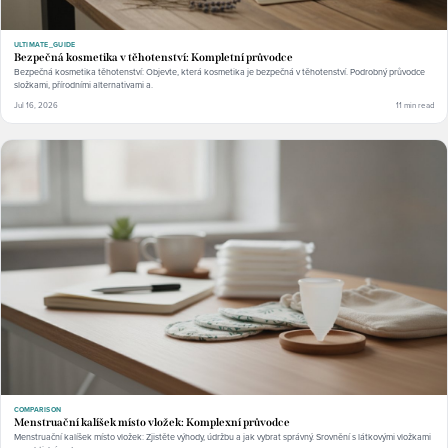
ULTIMATE_GUIDE
Bezpečná kosmetika v těhotenství: Kompletní průvodce
Bezpečná kosmetika těhotenství: Objevte, která kosmetika je bezpečná v těhotenství. Podrobný průvodce
složkami, přírodními alternativami a.
Jul 16, 2026
11 min read
COMPARISON
Menstruační kalíšek místo vložek: Komplexní průvodce
Menstruační kalíšek místo vložek: Zjistěte výhody, údržbu a jak vybrat správný. Srovnění s látkovými vložkami