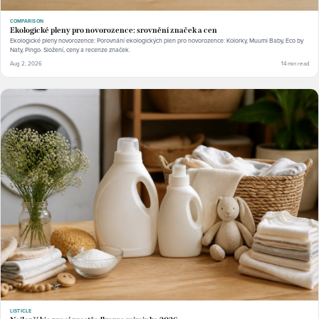
COMPARISON
Ekologické pleny pro novorozence: srovnění značek a cen
Ekologické pleny novorozence: Porovnání ekologických plen pro novorozence: Kolorky, Muumi Baby, Eco by
Naty, Pingo. Složení, ceny a recenze značek.
Aug 2, 2026
14 min read
LISTICLE