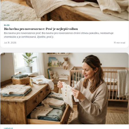
BLOG
Bio bavlna pro novorozence: Proč je nejlepší volbou
Bio bavlna pro novorozence proč: Bio bavlna pro novorozence chrání citlivou pokožku, neobsahuje
chemikálie a je certifikovaná. Zjistěte, proč ji.
Jul 31, 2026
11 min read
LISTICLE