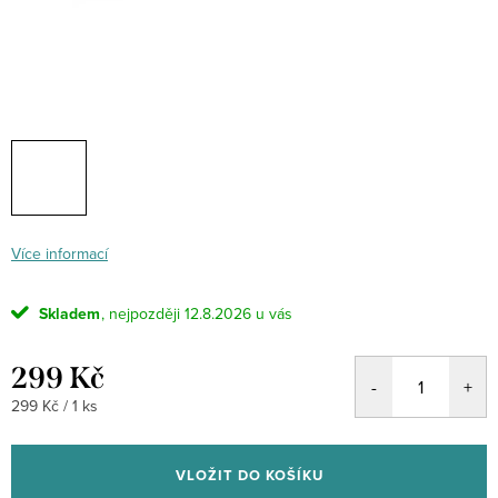
Více informací
Skladem
12.8.2026
299 Kč
Měrná
299 Kč / 1 ks
cena:
VLOŽIT DO KOŠÍKU