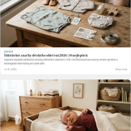
LISTICLE
Udržitelné značky dětského oblečení 2026: 10 nejlepších
Objevte nejlepší udržitelné značky dětského oblečení v ČR. Certifikované bio bavlny, české výrobce a
ekologické alternativy pro vaše děti.
Jul 31, 2026
14 min read