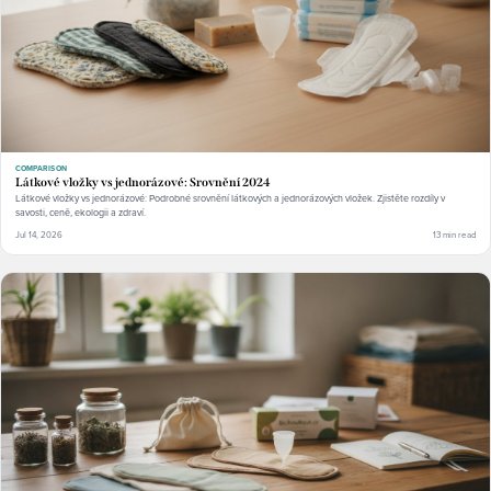
COMPARISON
Látkové vložky vs jednorázové: Srovnění 2024
Látkové vložky vs jednorázové: Podrobné srovnění látkových a jednorázových vložek. Zjistěte rozdíly v
savosti, ceně, ekologii a zdraví.
Jul 14, 2026
13 min read