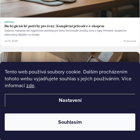
LISTICLE
Bio hygienické potřeby pro ženy: Kompletní průvodce e-shopem
Objavte najlepšie bio hygienické potřeby pre ženy. Porovnajte značky, ceny a typy. Prírodné, bezpečné
alternatívy. Nájdite v e-shope.
Jul 13, 2026
11 min read
Tento web používá soubory cookie. Dalším procházením
tohoto webu vyjadřujete souhlas s jejich používáním. Více
informací
zde
.
Nastavení
Souhlasím
LISTICLE