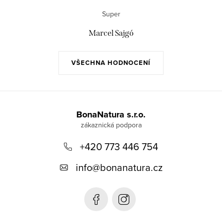
Super
Marcel Sajgó
VŠECHNA HODNOCENÍ
Z
á
BonaNatura s.r.o.
p
+420 773 446 754
a
t
info
@
bonanatura.cz
í