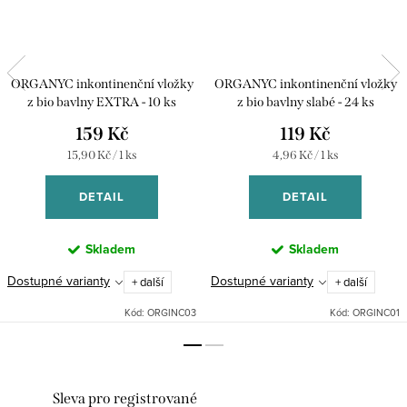
ORGANYC inkontinenční vložky
ORGANYC inkontinenční vložky
z bio bavlny EXTRA - 10 ks
z bio bavlny slabé - 24 ks
159 Kč
119 Kč
Měrná
Měrná
15,90 Kč / 1 ks
4,96 Kč / 1 ks
cena:
cena:
DETAIL
DETAIL
Skladem
Skladem
Dostupné varianty
Dostupné varianty
+ další
+ další
Kód:
ORGINC03
Kód:
ORGINC01
Sleva pro registrované