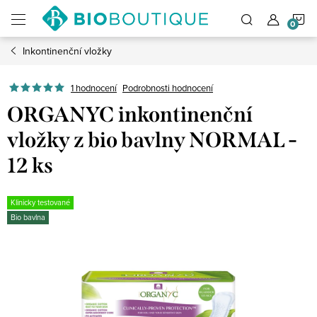
Přejít
N
na
obsah
Inkontinenční vložky
K
1 hodnocení
Podrobnosti hodnocení
ORGANYC inkontinenční
vložky z bio bavlny NORMAL -
12 ks
Klinicky testované
Bio bavlna