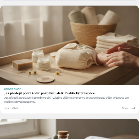
HOW-TO GUIDE
Jak předejít podráždění pokožky u dětí: Praktický průvodce
Jak předejít podráždění pokožky u dětí? Zjistěte příčiny, symptomy a praktické kroky péče. Průvodce pro
rodiče s citlivou pokožkou.
Jul 21, 2026
12 min read