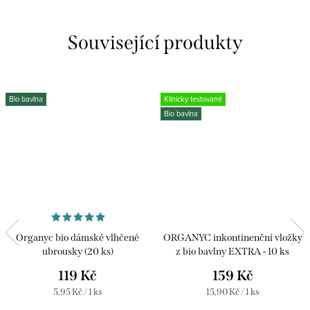
Související produkty
Bio bavlna
Klinicky testované
Bio bavlna
Organyc bio dámské vlhčené
ORGANYC inkontinenční vložky
ubrousky (20 ks)
z bio bavlny EXTRA - 10 ks
119 Kč
159 Kč
Měrná
Měrná
5,95 Kč / 1 ks
15,90 Kč / 1 ks
cena:
cena: