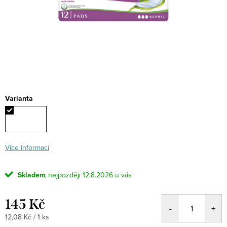
Varianta
Více informací
Skladem
12.8.2026
145 Kč
Měrná
12,08 Kč / 1 ks