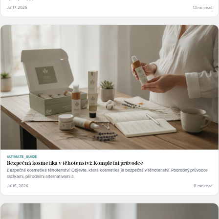
Jul 17, 2026
13 min read
ULTIMATE_GUIDE
Bezpečná kosmetika v těhotenství: Kompletní průvodce
Bezpečná kosmetika těhotenství: Objevte, která kosmetika je bezpečná v těhotenství. Podrobný průvodce
složkami, přírodními alternativami a.
Jul 16, 2026
11 min read