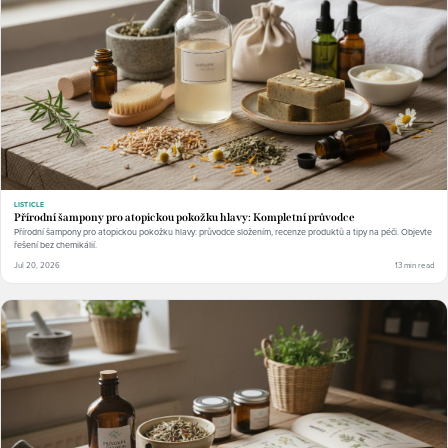
LISTICLE
Přírodní šampony pro atopickou pokožku hlavy: Kompletní průvodce
Přírodní šampony pro atopickou pokožku hlavy: průvodce složením, recenze produktů a tipy na péči. Objevte
řešení bez chemikálií.
Jul 20, 2026
13 min read