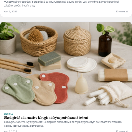
Výhody nošení oblečení z organické bavlny: Organická bavlna chrání vaši pokožku a životní prostředí.
Zjistěte, proč si ji volí matky.
Aug 5, 2026
10 min read
LISTICLE
Ekologické alternativy k hygienickým potřebám: 8 řešení
Ekologické alternativy hygienické: Ekologické alternativy k běžným hygienickým potřebám: menstruační
kalíšky, látkové vložky, bambusové.
Aug 4, 2026
12 min read