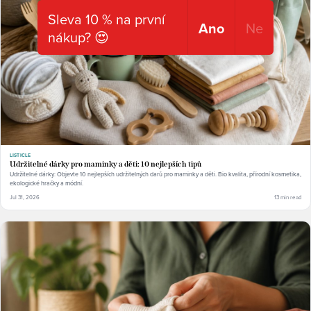
Sleva 10 % na první
Ano
Ne
nákup? 😍
LISTICLE
Udržitelné dárky pro maminky a děti: 10 nejlepších tipů
Udržitelné dárky: Objevte 10 nejlepších udržitelných darů pro maminky a děti. Bio kvalita, přírodní kosmetika,
ekologické hračky a módní.
Jul 31, 2026
13 min read