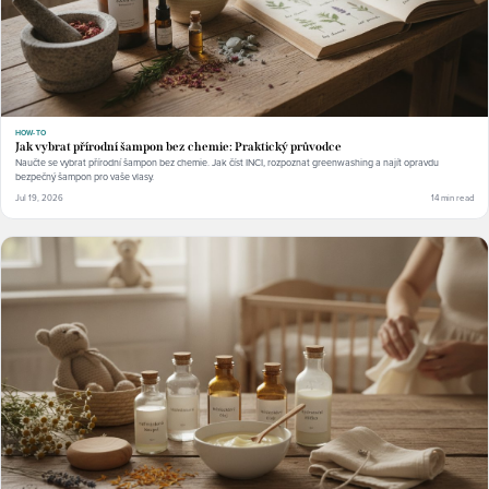
HOW-TO
Jak vybrat přírodní šampon bez chemie: Praktický průvodce
Naučte se vybrat přírodní šampon bez chemie. Jak číst INCI, rozpoznat greenwashing a najít opravdu
bezpečný šampon pro vaše vlasy.
Jul 19, 2026
14 min read