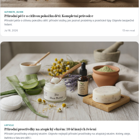
ULTIMATE_GUIDE
Přírodní péče o citlivou pokožku dětí: Kompletní průvodce
Přírodní péče o citlivou pokožku dětí: přírodní složky, jak poznat problémy a praktické tipy. Objevte bezpečné
řešení.
Jul 18, 2026
13 min read
LISTICLE
Přírodní prostředky na atopický ekzém: 10 účinných řešení
Přírodní prostředky atopický ekzém: Objevte nejlepší přírodní prostředky na atopický ekzém. Krémy, oleje,
bylinky a tipy pro děti i.