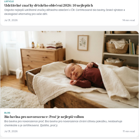
LISTICLE
Udržitelné značky dětského oblečení 2026: 10 nejlepších
Objevte nejlepší udržitelné značky dětského oblečení v ČR. Certifikované bio bavlny, české výrobce a
ekologické alternativy pro vaše děti.
Jul 31, 2026
14 min read
BLOG
Bio bavlna pro novorozence: Proč je nejlepší volbou
Bio bavlna pro novorozence proč: Bio bavlna pro novorozence chrání citlivou pokožku, neobsahuje
chemikálie a je certifikovaná. Zjistěte, proč ji.
Jul 31, 2026
11 min read