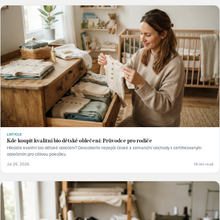
LISTICLE
Kde koupit kvalitní bio dětské oblečení: Průvodce pro rodiče
Hledáte kvalitní bio dětské oblečení? Descoberte nejlepší české a zahraniční obchody s certifikovaným
oblečením pro citlivou pokožku.
Jul 26, 2026
14 min read