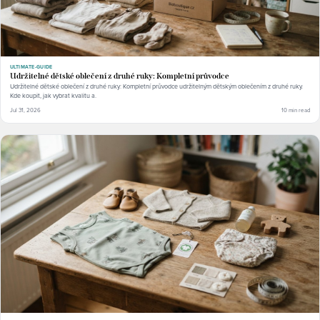
ULTIMATE-GUIDE
Udržitelné dětské oblečení z druhé ruky: Kompletní průvodce
Udržitelné dětské oblečení z druhé ruky: Kompletní průvodce udržitelným dětským oblečením z druhé ruky.
Kde koupit, jak vybrat kvalitu a.
Jul 31, 2026
10 min read