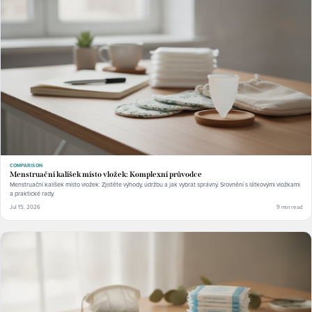
COMPARISON
Menstruační kalíšek místo vložek: Komplexní průvodce
Menstruační kalíšek místo vložek: Zjistěte výhody, údržbu a jak vybrat správný. Srovnění s látkovými vložkami
a praktické rady.
Jul 15, 2026
9 min read