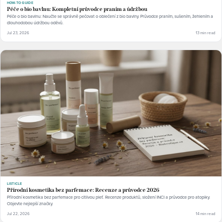
HOW-TO GUIDE
Péče o bio bavlnu: Kompletní průvodce praním a údržbou
Péče o bio bavlnu: Naučte se správně pečovat o oblečení z bio bavlny. Průvodce praním, sušením, žehlením a
dlouhodobou údržbou oděvů.
Jul 23, 2026
13 min read
LISTICLE
Přírodní kosmetika bez parfemace: Recenze a průvodce 2026
Přírodní kosmetika bez parfemace pro citlivou pleť. Recenze produktů, složení INCI a průvodce pro atopiky.
Objevte nejlepší značky.
Jul 22, 2026
14 min read