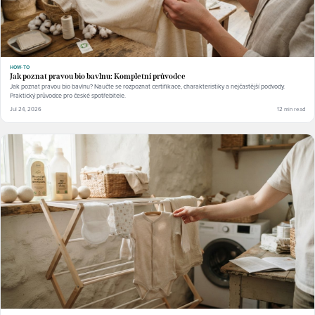
HOW-TO
Jak poznat pravou bio bavlnu: Kompletní průvodce
Jak poznat pravou bio bavlnu? Naučte se rozpoznat certifikace, charakteristiky a nejčastější podvody.
Praktický průvodce pro české spotřebitele.
Jul 24, 2026
12 min read