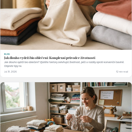
BLOG
Jak dlouho vydrží bio oblečení: Komplexní průvodce životností
Jak dlouho vydrží bio oblečení? Zjistěte faktory ovlivňující životnost, péči a rozdíly oproti konvenční bavlně.
Objevte tipy na.
Jul 31, 2026
12 min read