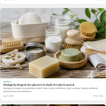
LISTICLE
Ekologická drogerie bez plastových obalů: 8 českých značek
Ekologická drogerie bez plastových obalů: české značky, certifikace a tipy na nákup. Objevte udržitelné
alternativy pro vaši domácnost.
Aug 3, 2026
13 min read