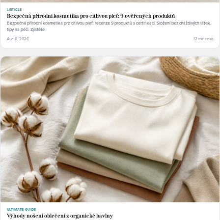
LISTICLE
Bezpečná přírodní kosmetika pro citlivou pleť: 9 ověřených produktů
Bezpečná přírodní kosmetika pro citlivou pleť: recenze 9 produktů s certifikací. Složení bez dráždivých látek,
tipy na péči. Zjistěte.
Aug 6, 2026
12 min read
ULTIMATE-GUIDE
Výhody nošení oblečení z organické bavlny