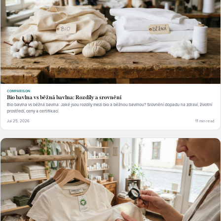
COMPARISON
Bio bavlna vs běžná bavlna: Rozdíly a srovnění
Bio bavlna vs běžná bavlna: Jaké jsou rozdíly mezi bio a běžnou bavlnou? Srovnění dopadu na zdraví, životní
prostředí, ceny a certifikací.
Jul 25, 2026
11 min read