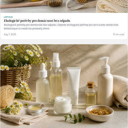
LISTICLE
Ekologické potřeby pro domácnost bez odpadu
Ekologické potřeby pro domácnost bez odpadu: Objevte ekologické potřeby pro zero waste domácnost.
Bioboutique.cz nabízí bio produkty, které.
Aug 7, 2026
11 min read