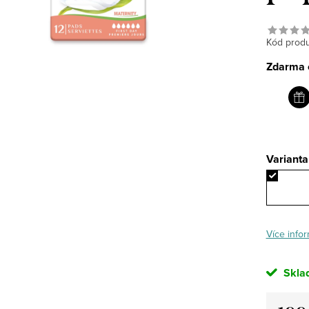
Kód produ
Zdarma o
Varianta
Více infor
Skla