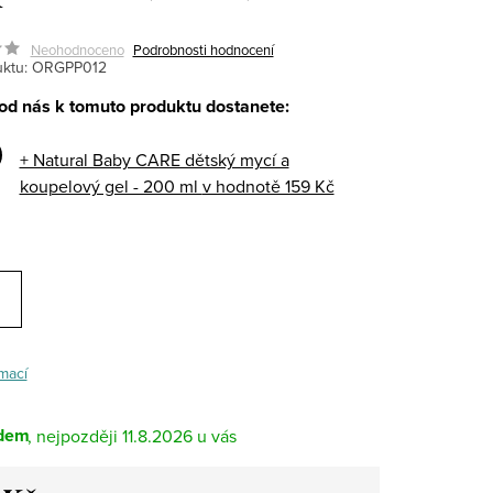
Neohodnoceno
Podrobnosti hodnocení
ktu:
ORGPP012
d nás k tomuto produktu dostanete:
+ Natural Baby CARE dětský mycí a
koupelový gel - 200 ml
v hodnotě 159 Kč
mací
dem
11.8.2026