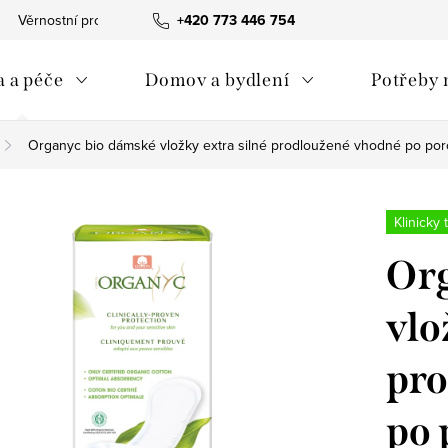
Věrnostní program
Tabulka velikostí The Spirit of OM
+420 773 446 754
Obc
 a péče
Domov a bydlení
Potřeby 
Organyc bio dámské vložky extra silné prodloužené vhodné po poro
Klinicky
Org
vlo
pro
po 