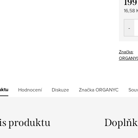
199
Měrná
16,58 K
cena:
Značka:
ORGANY
uktu
Hodnocení
Diskuze
Značka
ORGANYC
Souv
is produktu
Doplňk