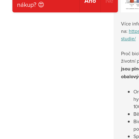
Ano
Ne
nákup? 😍
Více inf
na:
http
studie/
Proč bio
životní 
jsou pln
obalový
Or
hy
10
Bě
Bi
po
Sp