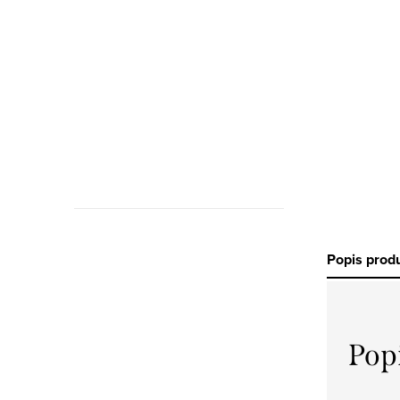
Popis prod
Pyžama
z bio
bavlny
Pop