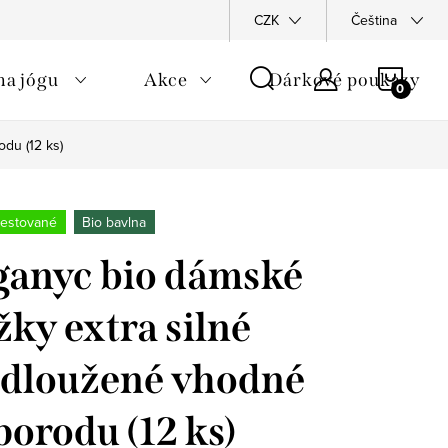
hodní podmínky
Podmínky ochrany osobních údajů
CZK
Čeština
Moje obj
NÁKU
na jógu
Akce
Dárkové poukazy
KOŠÍ
du (12 ks)
 testované
Bio bavlna
anyc bio dámské
žky extra silné
dloužené vhodné
porodu (12 ks)