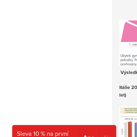
Výsledk
Itálie 2
let)
Sleva 10 % na první