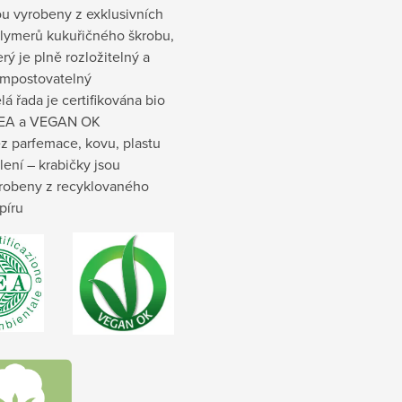
ou vyrobeny z exklusivních
lymerů kukuřičného škrobu,
erý je plně rozložitelný a
mpostovatelný
lá řada je certifikována bio
EA a VEGAN OK
z parfemace, kovu, plastu
lení – krabičky jsou
robeny z recyklovaného
píru