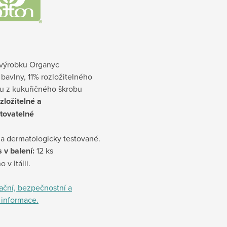
 výrobku Organyc
bavlny, 11% rozložitelného
u z kukuřičného škrobu
zložitelné a
tovatelné
 a dermatologicky testované.
 v balení:
12 ks
 v Itálii.
kační, bezpečnostní a
 informace.