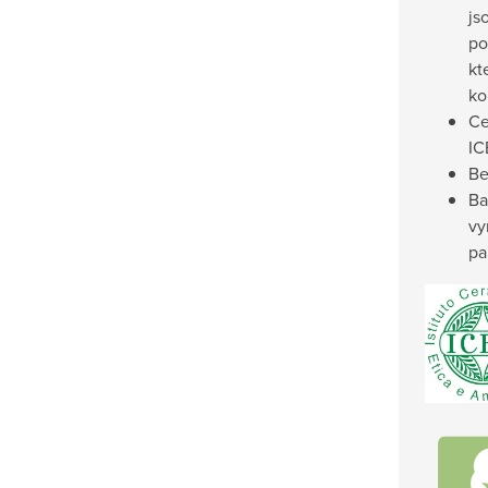
js
po
kt
ko
Ce
IC
Be
Ba
vy
pa