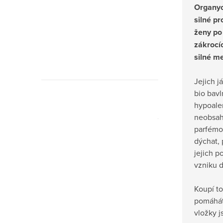
Organyc
silné p
ženy po
zákrocíc
silné m
Jejich j
bio bavl
hypoaler
Jangama
neobsahu
parfémo
dýchat, 
jejich p
vzniku 
Koupí t
pomáháte
vložky j