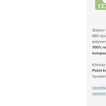
Složení
89% bio 
polymer
100% ro
kompos
Klinicky
Počet ks
Vyrobeno
Identifi
varovné