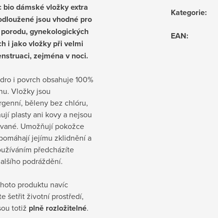
 bio dámské vložky extra
Kategorie
:
rodloužené jsou vhodné pro
 porodu, gynekologických
EAN
:
h i jako vložky při velmi
enstruaci, zejména v noci.
ádro i povrch obsahuje 100%
nu. Vložky jsou
genní, běleny bez chlóru,
jí plasty ani kovy a nejsou
vané. Umožňují pokožce
pomáhají jejímu zklidnění a
oužíváním předcházíte
dalšího podráždění.
ohoto produktu navíc
 šetřit životní prostředí,
sou totiž
plně rozložitelné
.