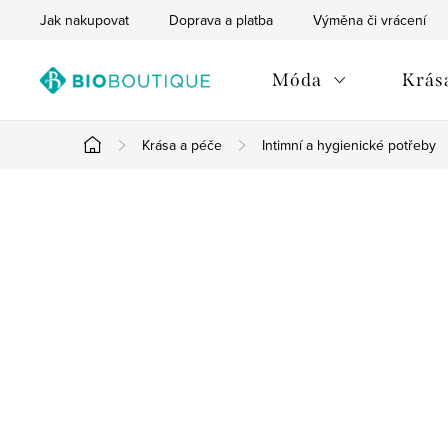
Přejít
Jak nakupovat
Doprava a platba
Výměna či vrácení
na
obsah
Móda
Krása
Krása a péče
Intimní a hygienické potřeby
Domů
P
o
s
t
r
a