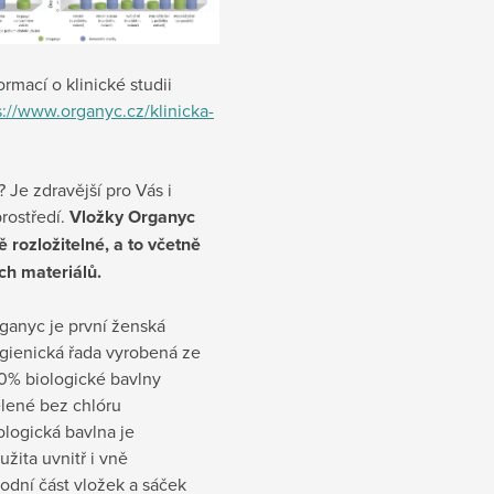
ormací o klinické studii
s://www.organyc.cz/klinicka-
? Je zdravější pro Vás i
prostředí.
Vložky Organyc
ě rozložitelné, a to včetně
ch materiálů.
ganyc je první ženská
gienická řada vyrobená ze
0% biologické bavlny
lené bez chlóru
ologická bavlna je
užita uvnitř i vně
odní část vložek a sáček