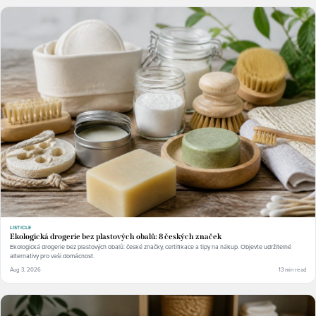
LISTICLE
Ekologická drogerie bez plastových obalů: 8 českých značek
Ekologická drogerie bez plastových obalů: české značky, certifikace a tipy na nákup. Objevte udržitelné
alternativy pro vaši domácnost.
Aug 3, 2026
13 min read