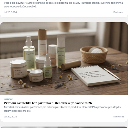
Péče o bio bavlnu: Naučte se správně pečovat o oblečení z bio bavlny. Průvodce praním, sušením, žehlením a
dlouhodobou údržbou oděvů.
Jul 23, 2026
13 min read
LISTICLE
Přírodní kosmetika bez parfemace: Recenze a průvodce 2026
Přírodní kosmetika bez parfemace pro citlivou pleť. Recenze produktů, složení INCI a průvodce pro atopiky.
Objevte nejlepší značky.
Jul 22, 2026
14 min read