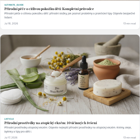
ULTIMATE_GUIDE
Přírodní péče o citlivou pokožku dětí: Kompletní průvodce
Přírodní péče o citlivou pokožku dětí: přírodní složky, jak poznat problémy a praktické tipy. Objevte bezpečné
řešení.
Jul 18, 2026
13 min read
LISTICLE
Přírodní prostředky na atopický ekzém: 10 účinných řešení
Přírodní prostředky atopický ekzém: Objevte nejlepší přírodní prostředky na atopický ekzém. Krémy, oleje,
bylinky a tipy pro děti i.
Jul 17, 2026
13 min read