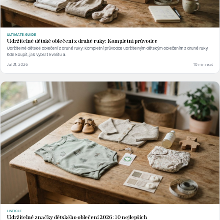
ULTIMATE-GUIDE
Udržitelné dětské oblečení z druhé ruky: Kompletní průvodce
Udržitelné dětské oblečení z druhé ruky: Kompletní průvodce udržitelným dětským oblečením z druhé ruky.
Kde koupit, jak vybrat kvalitu a.
Jul 31, 2026
10 min read
LISTICLE
Udržitelné značky dětského oblečení 2026: 10 nejlepších