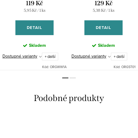
119 Kč
129 Kč
Měrná
Měrná
5,95 Kč / 1 ks
5,38 Kč / 1 ks
cena:
cena:
DETAIL
DETAIL
Skladem
Skladem
Dostupné varianty
Dostupné varianty
+ další
+ další
Kód:
ORGWW1A
Kód:
ORGST01