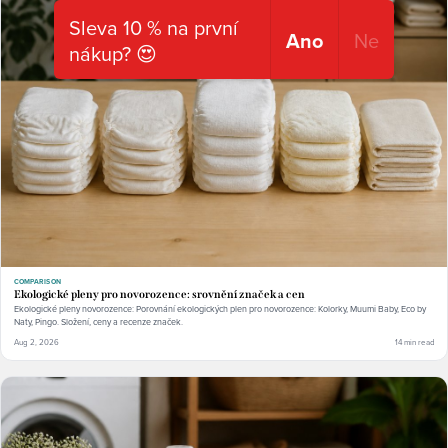
Sleva 10 % na první
Ano
Ne
nákup? 😍
COMPARISON
Ekologické pleny pro novorozence: srovnění značek a cen
Ekologické pleny novorozence: Porovnání ekologických plen pro novorozence: Kolorky, Muumi Baby, Eco by
Naty, Pingo. Složení, ceny a recenze značek.
Aug 2, 2026
14 min read