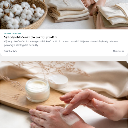
ULTIMATE-GUIDE
Výhody oblečení z bio bavlny pro děti
Výhody oblečení z bio bavlny pro děti: Proč zvolit bio bavlnu pro děti? Objevte zdravotní výhody, ochranu
pokožky a ekologické benefity.
Aug 9, 2026
11 min read