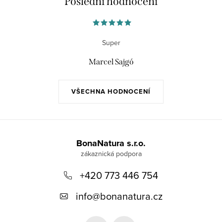
Poslední hodnocení
Super
Marcel Sajgó
VŠECHNA HODNOCENÍ
Z
á
BonaNatura s.r.o.
p
+420 773 446 754
a
t
info
@
bonanatura.cz
í