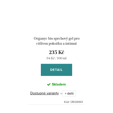
Organyc bio sprchový gel pro
citlivou pokožku a intimní
hygienu s levandulí, 250 ml
235 Kč
Měrná
94 Kč / 100 ml
cena:
DETAIL
Skladem
Dostupné varianty
+ další
Kód:
ORGWW4