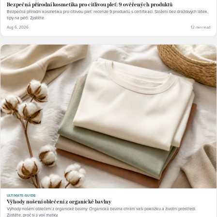
Bezpečná přírodní kosmetika pro citlivou pleť: 9 ověřených produktů
Bezpečná přírodní kosmetika pro citlivou pleť: recenze 9 produktů s certifikací. Složení bez dráždivých látek,
tipy na péči. Zjistěte.
Aug 6, 2026
12 min read
ULTIMATE-GUIDE
Výhody nošení oblečení z organické bavlny
Výhody nošení oblečení z organické bavlny: Organická bavlna chrání vaši pokožku a životní prostředí.
Zjistěte, proč si ji volí matky.