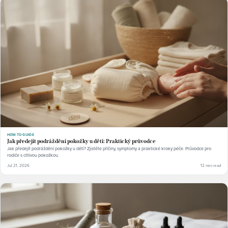
HOW-TO GUIDE
Jak předejít podráždění pokožky u dětí: Praktický průvodce
Jak předejít podráždění pokožky u dětí? Zjistěte příčiny, symptomy a praktické kroky péče. Průvodce pro
rodiče s citlivou pokožkou.
Jul 21, 2026
12 min read