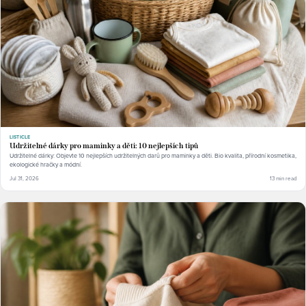
LISTICLE
Udržitelné dárky pro maminky a děti: 10 nejlepších tipů
Udržitelné dárky: Objevte 10 nejlepších udržitelných darů pro maminky a děti. Bio kvalita, přírodní kosmetika,
ekologické hračky a módní.
Jul 31, 2026
13 min read