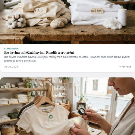
COMPARISON
Bio bavlna vs běžná bavlna: Rozdíly a srovnění
Bio bavlna vs běžná bavlna: Jaké jsou rozdíly mezi bio a běžnou bavlnou? Srovnění dopadu na zdraví, životní
prostředí, ceny a certifikací.
Jul 25, 2026
11 min read