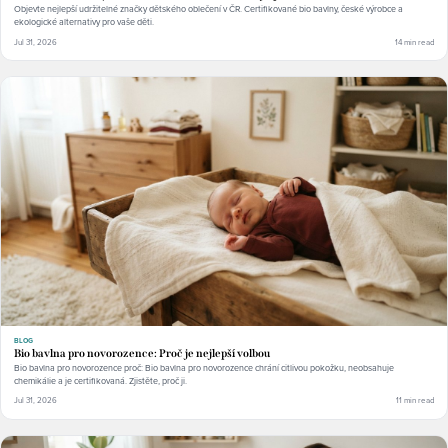
Objevte nejlepší udržitelné značky dětského oblečení v ČR. Certifikované bio bavlny, české výrobce a
ekologické alternativy pro vaše děti.
Jul 31, 2026
14 min read
BLOG
Bio bavlna pro novorozence: Proč je nejlepší volbou
Bio bavlna pro novorozence proč: Bio bavlna pro novorozence chrání citlivou pokožku, neobsahuje
chemikálie a je certifikovaná. Zjistěte, proč ji.
Jul 31, 2026
11 min read