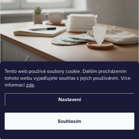
COMPARISON
Tento web používá soubory cookie. Dalším procházením
Menstruační kalíšek místo vložek: Komplexní průvodce
Menstruační kalíšek místo vložek: Zjistěte výhody, údržbu a jak vybrat správný. Srovnění s látkovými vložkami
tohoto webu vyjadřujete souhlas s jejich používáním. Více
a praktické rady.
informací
zde
.
Jul 15, 2026
9 min read
Nastavení
Souhlasím