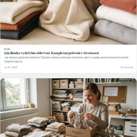
BLOG
Jak dlouho vydrží bio oblečení: Komplexní průvodce životností
Jak dlouho vydrží bio oblečení? Zjistěte faktory ovlivňující životnost, péči a rozdíly oproti konvenční bavlně.
Objevte tipy na.
Jul 31, 2026
12 min read