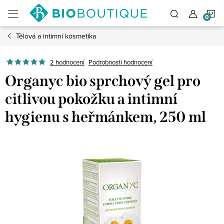
Přejít
N
na
obsah
Tělová a intimní kosmetika
K
2 hodnocení
Podrobnosti hodnocení
Organyc bio sprchový gel pro
citlivou pokožku a intimní
hygienu s heřmánkem, 250 ml