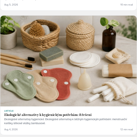
Aug 5, 2026
10 min read
LISTICLE
Ekologické alternativy k hygienickým potřebám: 8 řešení
Ekologické alternativy hygienické: Ekologické alternativy k běžným hygienickým potřebám: menstruační
kalíšky, látkové vložky, bambusové.
Aug 4, 2026
12 min read