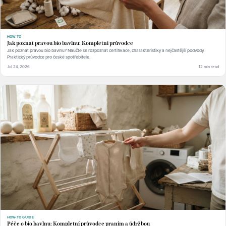
HOW-TO
Jak poznat pravou bio bavlnu: Kompletní průvodce
Jak poznat pravou bio bavlnu? Naučte se rozpoznat certifikace, charakteristiky a nejčastější podvody.
Praktický průvodce pro české spotřebitele.
Jul 24, 2026
12 min read
HOW-TO GUIDE
Péče o bio bavlnu: Kompletní průvodce praním a údržbou