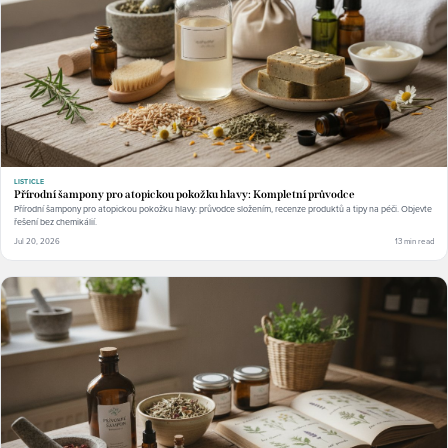
LISTICLE
Přírodní šampony pro atopickou pokožku hlavy: Kompletní průvodce
Přírodní šampony pro atopickou pokožku hlavy: průvodce složením, recenze produktů a tipy na péči. Objevte
řešení bez chemikálií.
Jul 20, 2026
13 min read