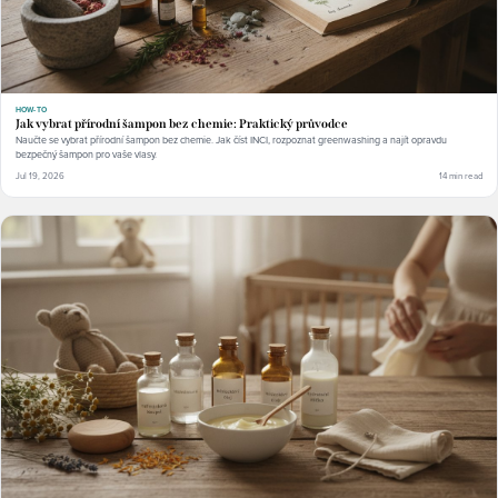
HOW-TO
Jak vybrat přírodní šampon bez chemie: Praktický průvodce
Naučte se vybrat přírodní šampon bez chemie. Jak číst INCI, rozpoznat greenwashing a najít opravdu
bezpečný šampon pro vaše vlasy.
Jul 19, 2026
14 min read