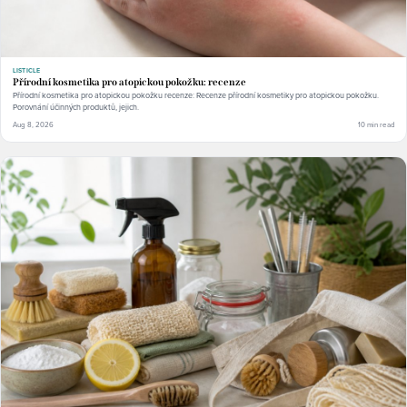
LISTICLE
Přírodní kosmetika pro atopickou pokožku: recenze
Přírodní kosmetika pro atopickou pokožku recenze: Recenze přírodní kosmetiky pro atopickou pokožku.
Porovnání účinných produktů, jejich.
Aug 8, 2026
10 min read