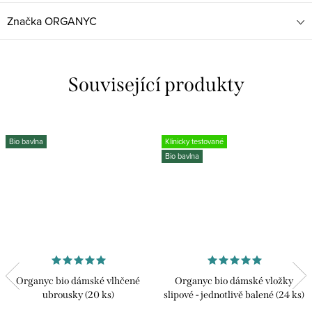
Značka
ORGANYC
Související produkty
Bio bavlna
Klinicky testované
Bio bavlna
Organyc bio dámské vlhčené
Organyc bio dámské vložky
ubrousky (20 ks)
slipové - jednotlivě balené (24 ks)