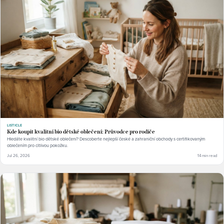
LISTICLE
Kde koupit kvalitní bio dětské oblečení: Průvodce pro rodiče
Hledáte kvalitní bio dětské oblečení? Descoberte nejlepší české a zahraniční obchody s certifikovaným
oblečením pro citlivou pokožku.
Jul 26, 2026
14 min read