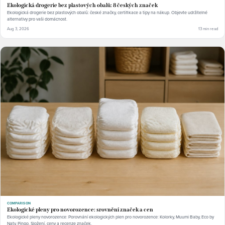
Ekologická drogerie bez plastových obalů: 8 českých značek
Ekologická drogerie bez plastových obalů: české značky, certifikace a tipy na nákup. Objevte udržitelné
alternativy pro vaši domácnost.
Aug 3, 2026
13 min read
COMPARISON
Ekologické pleny pro novorozence: srovnění značek a cen
Ekologické pleny novorozence: Porovnání ekologických plen pro novorozence: Kolorky, Muumi Baby, Eco by
Naty, Pingo. Složení, ceny a recenze značek.