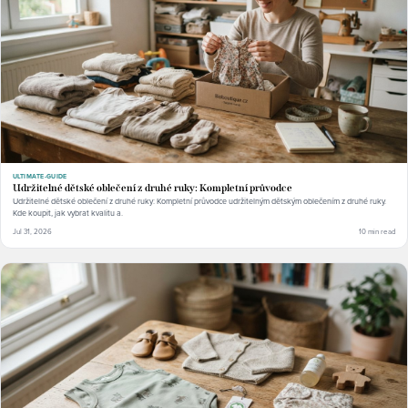
ULTIMATE-GUIDE
Udržitelné dětské oblečení z druhé ruky: Kompletní průvodce
Udržitelné dětské oblečení z druhé ruky: Kompletní průvodce udržitelným dětským oblečením z druhé ruky.
Kde koupit, jak vybrat kvalitu a.
Jul 31, 2026
10 min read