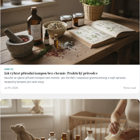
HOW-TO
Jak vybrat přírodní šampon bez chemie: Praktický průvodce
Naučte se vybrat přírodní šampon bez chemie. Jak číst INCI, rozpoznat greenwashing a najít opravdu
bezpečný šampon pro vaše vlasy.
Jul 19, 2026
14 min read