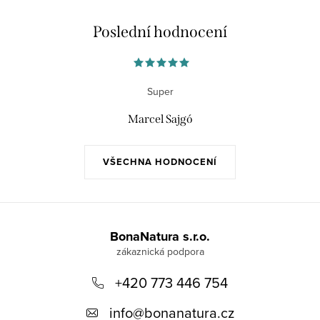
Poslední hodnocení
Super
Marcel Sajgó
VŠECHNA HODNOCENÍ
Z
á
BonaNatura s.r.o.
p
+420 773 446 754
a
t
info
@
bonanatura.cz