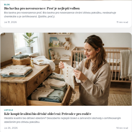
BLOG
Bio bavlna pro novorozence: Proč je nejlepší volbou
Bio bavlna pro novorozence proč: Bio bavlna pro novorozence chrání citlivou pokožku, neobsahuje
chemikálie a je certifikovaná. Zjistěte, proč ji.
Jul 31, 2026
11 min read
LISTICLE
Kde koupit kvalitní bio dětské oblečení: Průvodce pro rodiče
Hledáte kvalitní bio dětské oblečení? Descoberte nejlepší české a zahraniční obchody s certifikovaným
oblečením pro citlivou pokožku.
Jul 26, 2026
14 min read