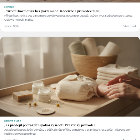
LISTICLE
Přírodní kosmetika bez parfemace: Recenze a průvodce 2026
Přírodní kosmetika bez parfemace pro citlivou pleť. Recenze produktů, složení INCI a průvodce pro atopiky.
Objevte nejlepší značky.
Jul 22, 2026
14 min read
HOW-TO GUIDE
Jak předejít podráždění pokožky u dětí: Praktický průvodce
Jak předejít podráždění pokožky u dětí? Zjistěte příčiny, symptomy a praktické kroky péče. Průvodce pro
rodiče s citlivou pokožkou.
Jul 21, 2026
12 min read