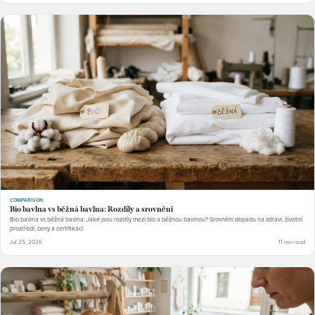
COMPARISON
Bio bavlna vs běžná bavlna: Rozdíly a srovnění
Bio bavlna vs běžná bavlna: Jaké jsou rozdíly mezi bio a běžnou bavlnou? Srovnění dopadu na zdraví, životní
prostředí, ceny a certifikací.
Jul 25, 2026
11 min read