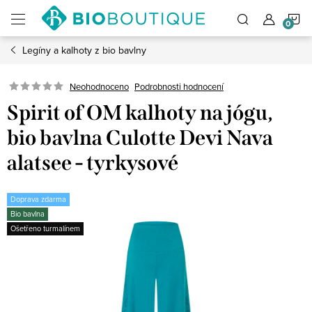
Přejít
N
na
obsah
Legíny a kalhoty z bio bavlny
K
Neohodnoceno
Podrobnosti hodnocení
Spirit of OM kalhoty na jógu,
bio bavlna Culotte Devi Nava
alatsee - tyrkysové
Doprava zdarma
Bio bavlna
Ošetřeno turmalínem