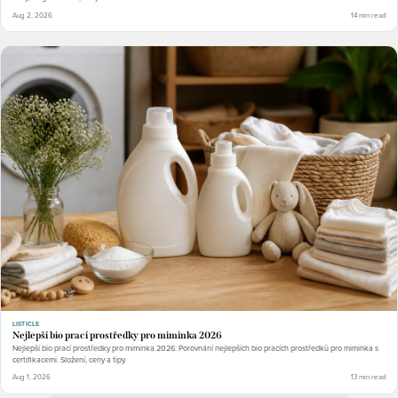
Aug 2, 2026
14 min read
LISTICLE
Nejlepší bio prací prostředky pro miminka 2026
Nejlepší bio prací prostředky pro miminka 2026: Porovnání nejlepších bio pracích prostředků pro miminka s
certifikacemi. Složení, ceny a tipy.
Aug 1, 2026
13 min read