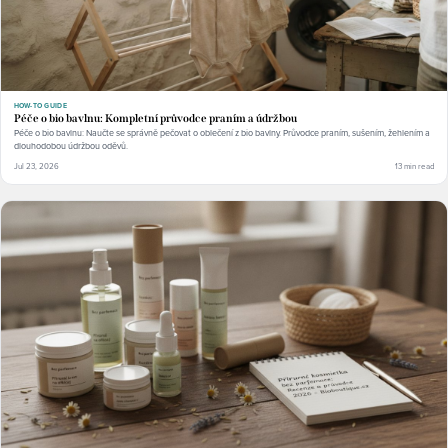
HOW-TO GUIDE
Péče o bio bavlnu: Kompletní průvodce praním a údržbou
Péče o bio bavlnu: Naučte se správně pečovat o oblečení z bio bavlny. Průvodce praním, sušením, žehlením a
dlouhodobou údržbou oděvů.
Jul 23, 2026
13 min read