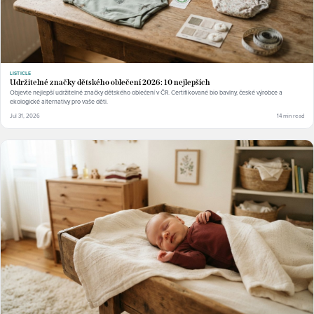
LISTICLE
Udržitelné značky dětského oblečení 2026: 10 nejlepších
Objevte nejlepší udržitelné značky dětského oblečení v ČR. Certifikované bio bavlny, české výrobce a
ekologické alternativy pro vaše děti.
Jul 31, 2026
14 min read