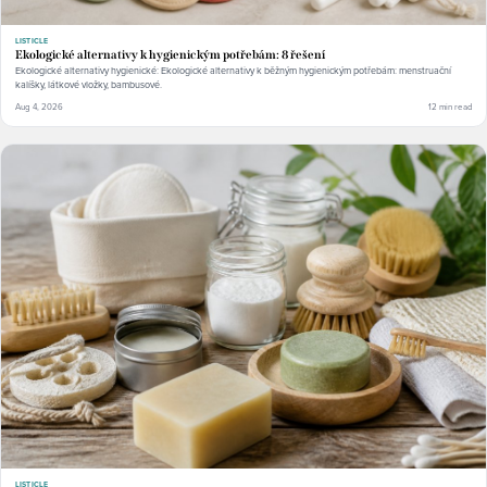
LISTICLE
Ekologické alternativy k hygienickým potřebám: 8 řešení
Ekologické alternativy hygienické: Ekologické alternativy k běžným hygienickým potřebám: menstruační
kalíšky, látkové vložky, bambusové.
Aug 4, 2026
12 min read
LISTICLE