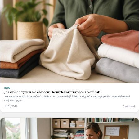
BLOG
Jak dlouho vydrží bio oblečení: Komplexní průvodce životností
Jak dlouho vydrží bio oblečení? Zjistěte faktory ovlivňující životnost, péči a rozdíly oproti konvenční bavlně.
Objevte tipy na.
Jul 31, 2026
12 min read