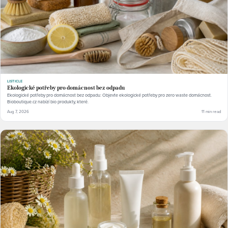
LISTICLE
Ekologické potřeby pro domácnost bez odpadu
Ekologické potřeby pro domácnost bez odpadu: Objevte ekologické potřeby pro zero waste domácnost.
Bioboutique.cz nabízí bio produkty, které.
Aug 7, 2026
11 min read