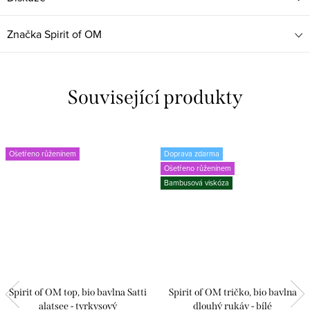
Značka
Spirit of OM
Související produkty
Ošetřeno růženínem
Doprava zdarma
Ošetřeno růženínem
Bambusová viskóza
Spirit of OM top, bio bavlna Satti
Spirit of OM tričko, bio bavlna
alatsee - tyrkysový
dlouhý rukáv - bílé