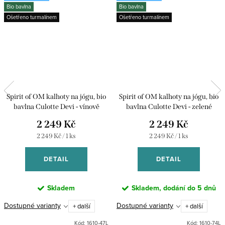
Bio bavlna
Bio bavlna
Ošetřeno turmalínem
Ošetřeno turmalínem
Spirit of OM kalhoty na jógu, bio
Spirit of OM kalhoty na jógu, bio
bavlna Culotte Devi - vínově
bavlna Culotte Devi - zelené
červené
2 249 Kč
2 249 Kč
Měrná
Měrná
2 249 Kč / 1 ks
2 249 Kč / 1 ks
cena:
cena:
DETAIL
DETAIL
Skladem
Skladem, dodání do 5 dnů
Dostupné varianty
Dostupné varianty
+ další
+ další
Kód:
1610-47L
Kód:
1610-74L