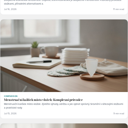
složkami, přírodními alternativami a.
Jul 16, 2026
11 min read
COMPARISON
Menstruační kalíšek místo vložek: Komplexní průvodce
Menstruační kalíšek místo vložek: Zjistěte výhody, údržbu a jak vybrat správný. Srovnění s látkovými vložkami
a praktické rady.
Jul 15, 2026
9 min read