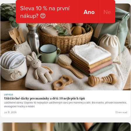
Sleva 10 % na první
Ano
Ne
nákup? 😍
LISTICLE
Udržitelné dárky pro maminky a děti: 10 nejlepších tipů
Udržitelné dárky: Objevte 10 nejlepších udržitelných darů pro maminky a děti. Bio kvalita, přírodní kosmetika,
ekologické hračky a módní.
Jul 31, 2026
13 min read