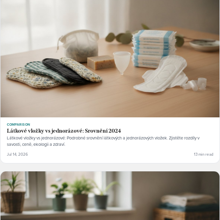
COMPARISON
Látkové vložky vs jednorázové: Srovnění 2024
Látkové vložky vs jednorázové: Podrobné srovnění látkových a jednorázových vložek. Zjistěte rozdíly v
savosti, ceně, ekologii a zdraví.
Jul 14, 2026
13 min read