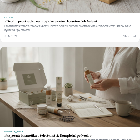
LISTICLE
Přírodní prostředky na atopický ekzém: 10 účinných řešení
Přírodní prostředky atopický ekzém: Objevte nejlepší přírodní prostředky na atopický ekzém. Krémy, oleje,
bylinky a tipy pro děti i.
Jul 17, 2026
13 min read
ULTIMATE_GUIDE
Bezpečná kosmetika v těhotenství: Kompletní průvodce
Bezpečná kosmetika těhotenství: Objevte, která kosmetika je bezpečná v těhotenství. Podrobný průvodce