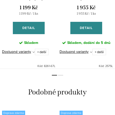
1 199 Kč
1 955 Kč
Měrná
Měrná
1 199 Kč / 1 ks
1 955 Kč / 1 ks
cena:
cena:
DETAIL
DETAIL
Skladem
Skladem, dodání do 5 dnů
Dostupné varianty
Dostupné varianty
+ další
+ další
Kód:
8261-67L
Kód:
2575L
Doprava zdarma
Doprava zdarma