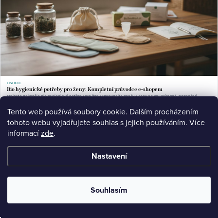
LISTICLE
Bio hygienické potřeby pro ženy: Kompletní průvodce e-shopem
Objavte najlepšie bio hygienické potřeby pre ženy. Porovnajte značky, ceny a typy. Prírodné, bezpečné
alternatívy. Nájdite v e-shope.
Tento web používá soubory cookie. Dalším procházením
Jul 13, 2026
11 min read
tohoto webu vyjadřujete souhlas s jejich používáním. Více
informací
zde
.
Nastavení
Souhlasím