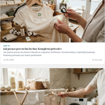
HOW-TO
Jak poznat pravou bio bavlnu: Kompletní průvodce
Jak poznat pravou bio bavlnu? Naučte se rozpoznat certifikace, charakteristiky a nejčastější podvody.
Praktický průvodce pro české spotřebitele.
Jul 24, 2026
12 min read