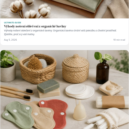
ULTIMATE-GUIDE
Výhody nošení oblečení z organické bavlny
Výhody nošení oblečení z organické bavlny: Organická bavlna chrání vaši pokožku a životní prostředí.
Zjistěte, proč si ji volí matky.
Aug 5, 2026
10 min read