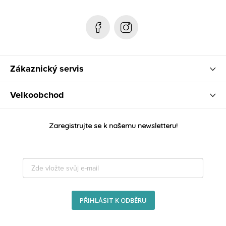
í
Zákaznický servis
Velkoobchod
Zaregistrujte se k našemu newsletteru!
PŘIHLÁSIT K ODBĚRU