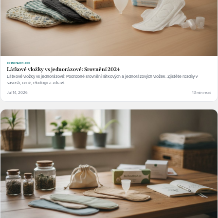
COMPARISON
Látkové vložky vs jednorázové: Srovnění 2024
Látkové vložky vs jednorázové: Podrobné srovnění látkových a jednorázových vložek. Zjistěte rozdíly v
savosti, ceně, ekologii a zdraví.
Jul 14, 2026
13 min read