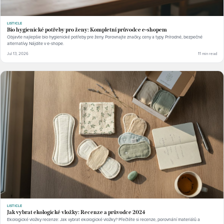
LISTICLE
Bio hygienické potřeby pro ženy: Kompletní průvodce e-shopem
Objavte najlepšie bio hygienické potřeby pre ženy. Porovnajte značky, ceny a typy. Prírodné, bezpečné
alternatívy. Nájdite v e-shope.
Jul 13, 2026
11 min read
LISTICLE
Jak vybrat ekologické vložky: Recenze a průvodce 2024
Ekologické vložky recenze: Jak vybrat ekologické vložky? Přečtěte si recenze, porovnání materiálů a