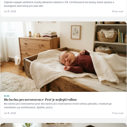
Objevte nejlepší udržitelné značky dětského oblečení v ČR. Certifikované bio bavlny, české výrobce a
ekologické alternativy pro vaše děti.
Jul 31, 2026
14 min read
BLOG
Bio bavlna pro novorozence: Proč je nejlepší volbou
Bio bavlna pro novorozence proč: Bio bavlna pro novorozence chrání citlivou pokožku, neobsahuje
chemikálie a je certifikovaná. Zjistěte, proč ji.
Jul 31, 2026
11 min read