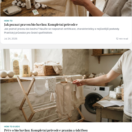
HOW-TO
Jak poznat pravou bio bavlnu: Kompletní průvodce
Jak poznat pravou bio bavlnu? Naučte se rozpoznat certifikace, charakteristiky a nejčastější podvody.
Praktický průvodce pro české spotřebitele.
Jul 24, 2026
12 min read
HOW-TO GUIDE
Péče o bio bavlnu: Kompletní průvodce praním a údržbou