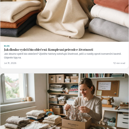
BLOG
Jak dlouho vydrží bio oblečení: Komplexní průvodce životností
Jak dlouho vydrží bio oblečení? Zjistěte faktory ovlivňující životnost, péči a rozdíly oproti konvenční bavlně.
Objevte tipy na.
Jul 31, 2026
12 min read