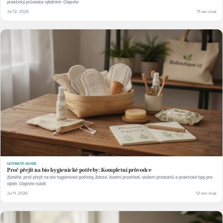
praktický průvodce výběrem. Objevte.
Jul 12, 2026
11 min read
ULTIMATE-GUIDE
Proč přejít na bio hygienické potřeby: Kompletní průvodce
Zjistěte, proč přejít na bio hygienické potřeby. Zdraví, životní prostředí, složení produktů a praktické tipy pro
výběr. Objevte rozdíl.
Jul 11, 2026
12 min read