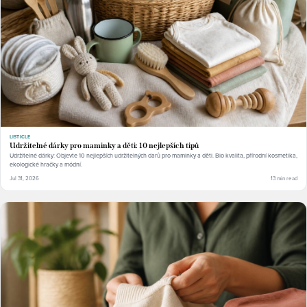
LISTICLE
Udržitelné dárky pro maminky a děti: 10 nejlepších tipů
Udržitelné dárky: Objevte 10 nejlepších udržitelných darů pro maminky a děti. Bio kvalita, přírodní kosmetika,
ekologické hračky a módní.
Jul 31, 2026
13 min read