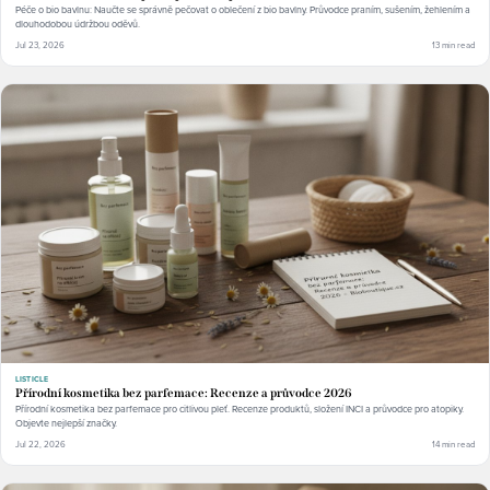
Péče o bio bavlnu: Naučte se správně pečovat o oblečení z bio bavlny. Průvodce praním, sušením, žehlením a
dlouhodobou údržbou oděvů.
Jul 23, 2026
13 min read
LISTICLE
Přírodní kosmetika bez parfemace: Recenze a průvodce 2026
Přírodní kosmetika bez parfemace pro citlivou pleť. Recenze produktů, složení INCI a průvodce pro atopiky.
Objevte nejlepší značky.
Jul 22, 2026
14 min read