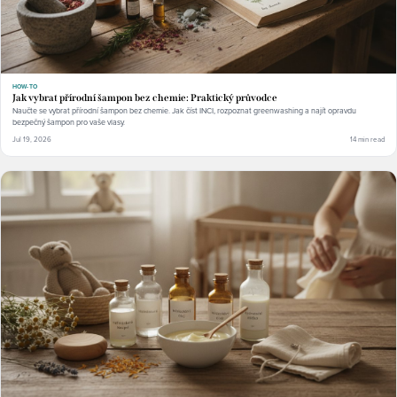
HOW-TO
Jak vybrat přírodní šampon bez chemie: Praktický průvodce
Naučte se vybrat přírodní šampon bez chemie. Jak číst INCI, rozpoznat greenwashing a najít opravdu
bezpečný šampon pro vaše vlasy.
Jul 19, 2026
14 min read