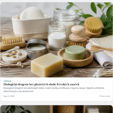
LISTICLE
Ekologická drogerie bez plastových obalů: 8 českých značek
Ekologická drogerie bez plastových obalů: české značky, certifikace a tipy na nákup. Objevte udržitelné
alternativy pro vaši domácnost.
Aug 3, 2026
13 min read