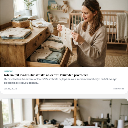
LISTICLE
Kde koupit kvalitní bio dětské oblečení: Průvodce pro rodiče
Hledáte kvalitní bio dětské oblečení? Descoberte nejlepší české a zahraniční obchody s certifikovaným
oblečením pro citlivou pokožku.
Jul 26, 2026
14 min read