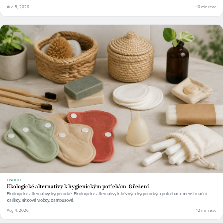
Aug 5, 2026
10 min read
LISTICLE
Ekologické alternativy k hygienickým potřebám: 8 řešení
Ekologické alternativy hygienické: Ekologické alternativy k běžným hygienickým potřebám: menstruační
kalíšky, látkové vložky, bambusové.
Aug 4, 2026
12 min read