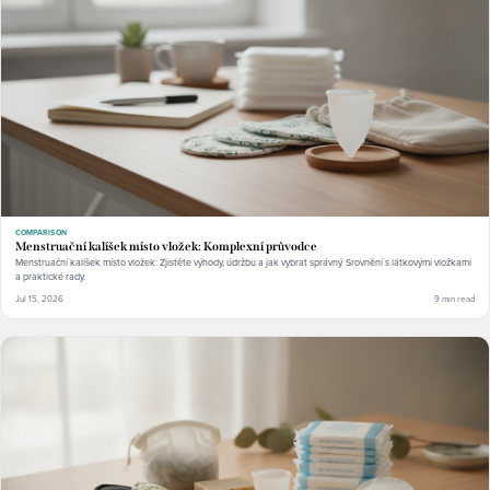
COMPARISON
Menstruační kalíšek místo vložek: Komplexní průvodce
Menstruační kalíšek místo vložek: Zjistěte výhody, údržbu a jak vybrat správný. Srovnění s látkovými vložkami
a praktické rady.
Jul 15, 2026
9 min read