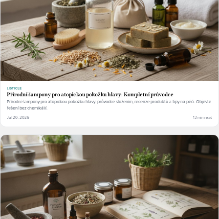
LISTICLE
Přírodní šampony pro atopickou pokožku hlavy: Kompletní průvodce
Přírodní šampony pro atopickou pokožku hlavy: průvodce složením, recenze produktů a tipy na péči. Objevte
řešení bez chemikálií.
Jul 20, 2026
13 min read