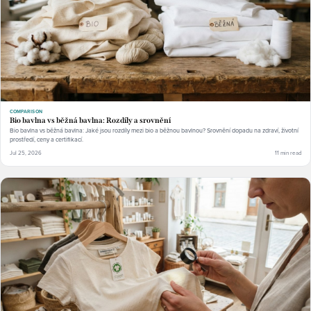
COMPARISON
Bio bavlna vs běžná bavlna: Rozdíly a srovnění
Bio bavlna vs běžná bavlna: Jaké jsou rozdíly mezi bio a běžnou bavlnou? Srovnění dopadu na zdraví, životní
prostředí, ceny a certifikací.
Jul 25, 2026
11 min read