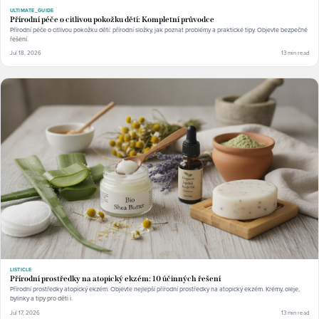
ULTIMATE_GUIDE
Přírodní péče o citlivou pokožku dětí: Kompletní průvodce
Přírodní péče o citlivou pokožku dětí: přírodní složky, jak poznat problémy a praktické tipy. Objevte bezpečné
řešení.
Jul 18, 2026
13 min read
LISTICLE
Přírodní prostředky na atopický ekzém: 10 účinných řešení
Přírodní prostředky atopický ekzém: Objevte nejlepší přírodní prostředky na atopický ekzém. Krémy, oleje,
bylinky a tipy pro děti i.
Jul 17, 2026
13 min read