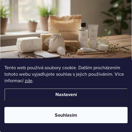
Tento web používá soubory cookie. Dalším procházením
LISTICLE
tohoto webu vyjadřujete souhlas s jejich používáním. Více
Co obsahuje běžná dámská hygiena: Složení a rizika
informací
zde
.
Zjistěte, co obsahuje běžná dámská hygiena. Složení vložek, tamponů, zdravotní rizika a bezpečné
alternativy. Průvodce pro zdravou intimní.
Jul 10, 2026
11 min read
Nastavení
Souhlasím