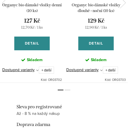
Organyc bio dámské vložky denní
Organyc bio dámské vložky
(10 ks)
dlouhé - noční (10 ks)
127 Kč
129 Kč
Měrná
Měrná
12,70 Kč / 1 ks
12,90 Kč / 1 ks
cena:
cena:
DETAIL
DETAIL
Skladem
Skladem
Dostupné varianty
Dostupné varianty
+ další
+ další
Kód:
ORGST02
Kód:
ORGST03
Sleva pro registrované
Až - 8 % na každý nákup
Doprava zdarma