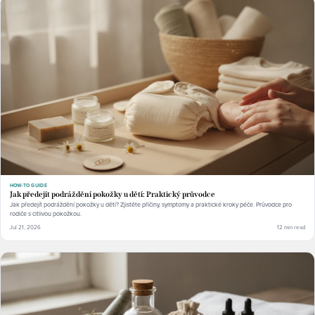
HOW-TO GUIDE
Jak předejít podráždění pokožky u dětí: Praktický průvodce
Jak předejít podráždění pokožky u dětí? Zjistěte příčiny, symptomy a praktické kroky péče. Průvodce pro
rodiče s citlivou pokožkou.
Jul 21, 2026
12 min read