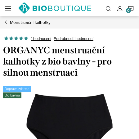
Přejít
N
na
obsah
Menstruační kalhotky
K
1 hodnocení
Podrobnosti hodnocení
ORGANYC menstruační
kalhotky z bio bavlny - pro
silnou menstruaci
Doprava zdarma
Bio bavlna