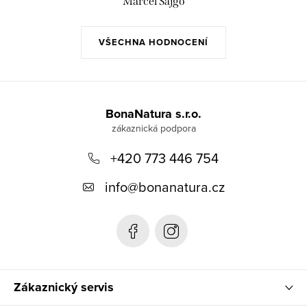
Marcel Sajgó
VŠECHNA HODNOCENÍ
Z
á
BonaNatura s.r.o.
p
+420 773 446 754
a
t
info
@
bonanatura.cz
í
Zákaznický servis