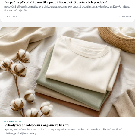
Bezpečná přírodní kosmetika pro citlivou pleť: 9 ověřených produktů
Bezpečná přírodní kosmetika pro citlivou pleť: recenze 9 produktů s certifikací. Složení bez dráždivých látek,
tipy na péči. Zjistěte.
Aug 6, 2026
12 min read
ULTIMATE-GUIDE
Výhody nošení oblečení z organické bavlny
Výhody nošení oblečení z organické bavlny: Organická bavlna chrání vaši pokožku a životní prostředí.
Zjistěte, proč si ji volí matky.