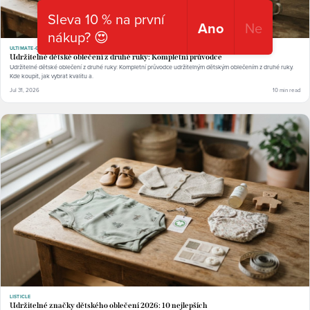
Sleva 10 % na první
Ano
Ne
nákup? 😍
ULTIMATE-GUIDE
Udržitelné dětské oblečení z druhé ruky: Kompletní průvodce
Udržitelné dětské oblečení z druhé ruky: Kompletní průvodce udržitelným dětským oblečením z druhé ruky.
Kde koupit, jak vybrat kvalitu a.
Jul 31, 2026
10 min read
LISTICLE
Udržitelné značky dětského oblečení 2026: 10 nejlepších