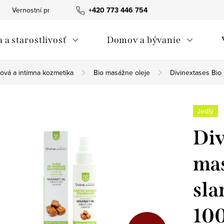
Vernostní program
+420 773 446 754
Tabuľka veľkostí The Spirit of OM
Obc
 a starostlivosť
Domov a bývanie
lová a intímna kozmetika
Bio masážne oleje
Divinextases Bio
Jedlý
Div
mas
sla
100