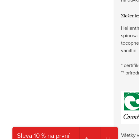
Zloženie:
Helianth
spinosa 
tocophe
vanillin
* certif
** príro
Sleva 10 % na první
Všetky 