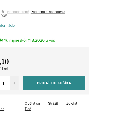
Neohodnotené
Podrobnosti hodnotenia
0005
informácie
dem
11.8.2026
,10
tková
 1 ml
PRIDAŤ DO KOŠÍKA
Opýtať sa
Strážiť
Zdieľať
ses
Tlač