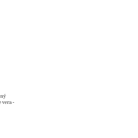
čný
 vera -