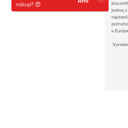
Ano
Ne
nákup? 😍
biocert
jednej 
najstarš
poľnoho
v Európ
Vyroben