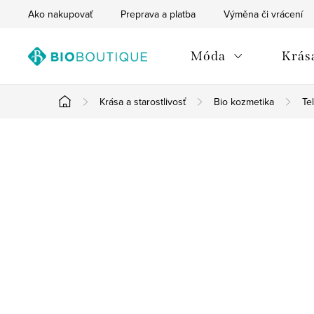
Prejsť
Ako nakupovať
Preprava a platba
Výměna či vrácení
na
obsah
Móda
Krása
Krása a starostlivosť
Bio kozmetika
Te
Domov
B
o
č
n
ý
p