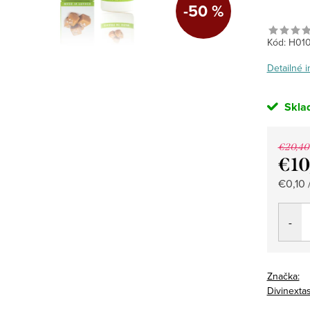
-50 %
Kód:
H01
Detailné 
Skla
€20,40
€10
Jedno
€0,10 /
cena:
Značka:
Divinexta