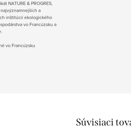
ifikát NATURE & PROGRES,
z najvýznamnejších a
ích inštitúcií ekologického
spodárstva vo Francúzsku a
e.
é vo Francúzsku
Súvisiaci tov