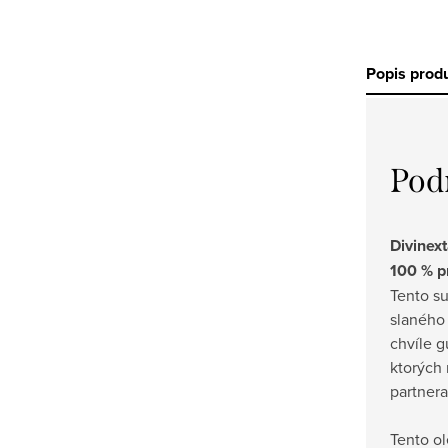
Popis prod
Pod
Divinex
100 % p
Tento s
slaného
chvíle g
ktorých
partnera
Tento o