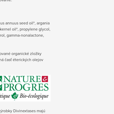
us annuus seed oil*, argania
kernel oil*, propylene glycol,
rol, gamma-nonalactone,
ikované organické zložky
dná časť éterických olejov
výrobky Divinextases majú