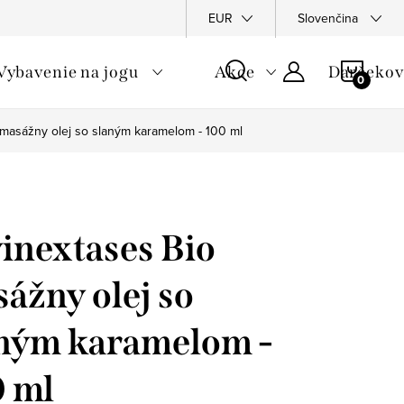
hodné podmienky
Podmienky ochrany osobných údajov
EUR
Slovenčina
Moj
NÁKU
Vybavenie na jogu
Akce
Darčekov
KOŠÍ
 masážny olej so slaným karamelom - 100 ml
inextases Bio
ážny olej so
ným karamelom -
 ml