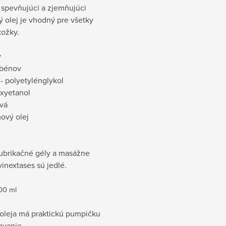
 spevňujúci a zjemňujúci
 olej je vhodný pre všetky
kožky.
y
abénov
- polyetylénglykol
xyetanol
ivá
ový olej
lubrikačné gély a masážne
vinextases sú jedlé.
00 ml
 oleja má praktickú pumpičku
ovanie.