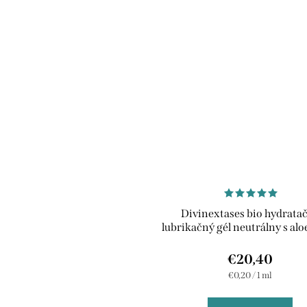
Divinextases bio hydrata
lubrikačný gél neutrálny s aloe
100 ml
€20,40
Jednotková
€0,20 / 1 ml
cena: