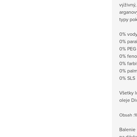
výživný,
arganový
typy po
0% vod
0% par
0% PEG 
0% feno
0% farb
0% palm
0% SLS
Všetky 
oleje Di
Obsah :1
Balenie
na dávk