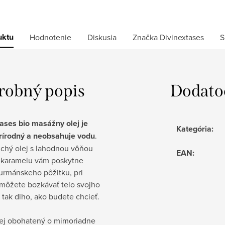
uktu
Hodnotenie
Diskusia
Značka
Divinextases
S
robný popis
Dodato
tases bio masážny olej je
Kategória
:
rírodný a neobsahuje vodu
.
uchý olej s lahodnou vôňou
EAN
:
 karamelu vám poskytne
urmánskeho pôžitku, pri
 môžete bozkávať telo svojho
 tak dlho, ako budete chcieť.
lej obohatený o mimoriadne