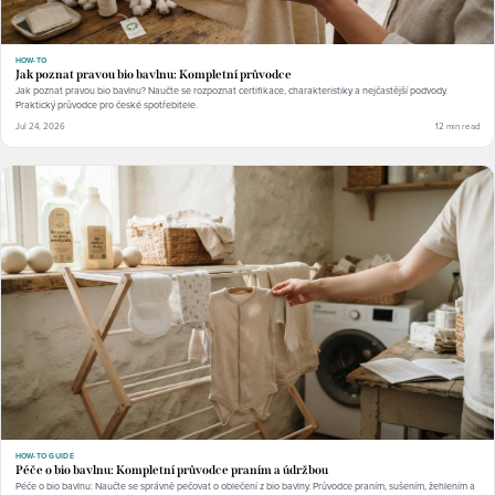
HOW-TO
Jak poznat pravou bio bavlnu: Kompletní průvodce
Jak poznat pravou bio bavlnu? Naučte se rozpoznat certifikace, charakteristiky a nejčastější podvody.
Praktický průvodce pro české spotřebitele.
Jul 24, 2026
12 min read
HOW-TO GUIDE
Péče o bio bavlnu: Kompletní průvodce praním a údržbou
Péče o bio bavlnu: Naučte se správně pečovat o oblečení z bio bavlny. Průvodce praním, sušením, žehlením a