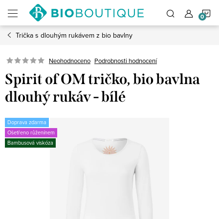
Přejít
N
na
obsah
Trička s dlouhým rukávem z bio bavlny
K
Neohodnoceno
Podrobnosti hodnocení
Spirit of OM tričko, bio bavlna
dlouhý rukáv - bílé
Doprava zdarma
Ošetřeno růženínem
Bambusová viskóza