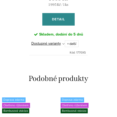
Měrná
1 995 Kč / 1 ks
cena:
DETAIL
Skladem, dodání do 5 dnů
Dostupné varianty
+ další
Kód:
1770XS
Doprava zdarma
Doprava zdarma
Ošetřeno růženínem
Ošetřeno růženínem
Bambusová viskóza
Bambusová viskóza