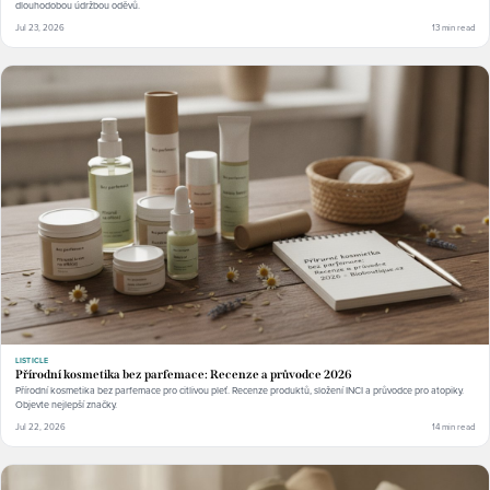
dlouhodobou údržbou oděvů.
Jul 23, 2026
13 min read
LISTICLE
Přírodní kosmetika bez parfemace: Recenze a průvodce 2026
Přírodní kosmetika bez parfemace pro citlivou pleť. Recenze produktů, složení INCI a průvodce pro atopiky.
Objevte nejlepší značky.
Jul 22, 2026
14 min read