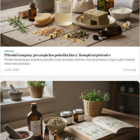
LISTICLE
Přírodní šampony pro atopickou pokožku hlavy: Kompletní průvodce
Přírodní šampony pro atopickou pokožku hlavy: průvodce složením, recenze produktů a tipy na péči. Objevte
řešení bez chemikálií.
Jul 20, 2026
13 min read