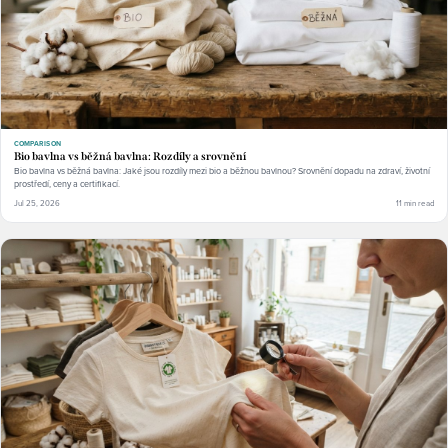
COMPARISON
Bio bavlna vs běžná bavlna: Rozdíly a srovnění
Bio bavlna vs běžná bavlna: Jaké jsou rozdíly mezi bio a běžnou bavlnou? Srovnění dopadu na zdraví, životní
prostředí, ceny a certifikací.
Jul 25, 2026
11 min read