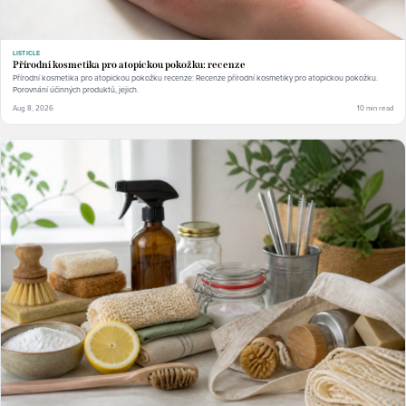
LISTICLE
Přírodní kosmetika pro atopickou pokožku: recenze
Přírodní kosmetika pro atopickou pokožku recenze: Recenze přírodní kosmetiky pro atopickou pokožku.
Porovnání účinných produktů, jejich.
Aug 8, 2026
10 min read