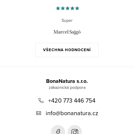
Super
Marcel Sajgó
VŠECHNA HODNOCENÍ
Z
á
BonaNatura s.r.o.
p
+420 773 446 754
a
t
info
@
bonanatura.cz
í