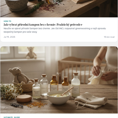
HOW-TO
Jak vybrat přírodní šampon bez chemie: Praktický průvodce
Naučte se vybrat přírodní šampon bez chemie. Jak číst INCI, rozpoznat greenwashing a najít opravdu
bezpečný šampon pro vaše vlasy.
Jul 19, 2026
14 min read
ULTIMATE_GUIDE