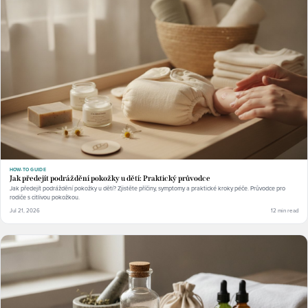
HOW-TO GUIDE
Jak předejít podráždění pokožky u dětí: Praktický průvodce
Jak předejít podráždění pokožky u dětí? Zjistěte příčiny, symptomy a praktické kroky péče. Průvodce pro
rodiče s citlivou pokožkou.
Jul 21, 2026
12 min read