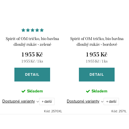
Spirit of OM tričko, bio bavlna
Spirit of OM tričko, bio bavlna
dlouhý rukáv - zelené
dlouhý rukáv - bordové
1 955 Kč
1 955 Kč
Měrná
Měrná
1 955 Kč / 1 ks
1 955 Kč / 1 ks
cena:
cena:
DETAIL
DETAIL
Skladem
Skladem
Dostupné varianty
Dostupné varianty
+ další
+ další
Kód:
2570XL
Kód:
2571L