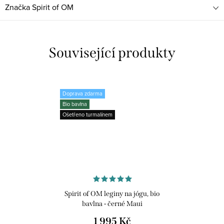
Značka
Spirit of OM
Související produkty
Doprava zdarma
Bio bavlna
Ošetřeno turmalínem
Spirit of OM leginy na jógu, bio
bavlna - černé Maui
1 995 Kč