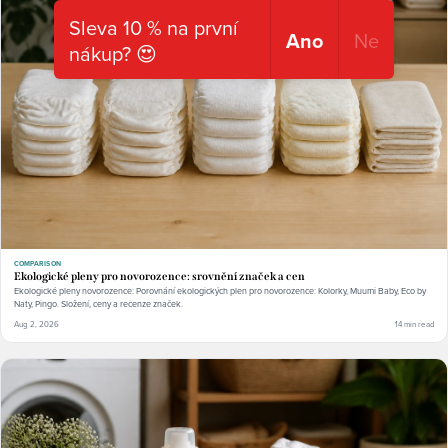
Sleva 10 % na první
Ano
Ne
nákup? 😍
COMPARISON
Ekologické pleny pro novorozence: srovnění značek a cen
Ekologické pleny novorozence: Porovnání ekologických plen pro novorozence: Kolorky, Muumi Baby, Eco by
Naty, Pingo. Složení, ceny a recenze značek.
Aug 2, 2026
14 min read