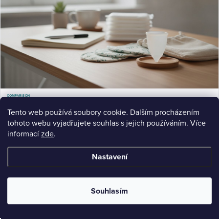
COMPARISON
Menstruační kalíšek místo vložek: Komplexní průvodce
Menstruační kalíšek místo vložek: Zjistěte výhody, údržbu a jak vybrat správný. Srovnění s látkovými vložkami
Tento web používá soubory cookie. Dalším procházením
a praktické rady.
tohoto webu vyjadřujete souhlas s jejich používáním. Více
Jul 15, 2026
9 min read
informací
zde
.
Nastavení
Souhlasím