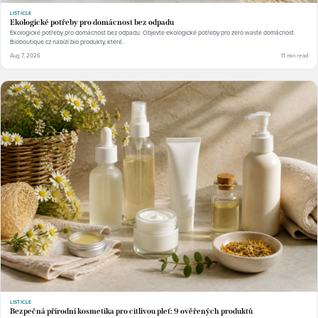
LISTICLE
Ekologické potřeby pro domácnost bez odpadu
Ekologické potřeby pro domácnost bez odpadu: Objevte ekologické potřeby pro zero waste domácnost.
Bioboutique.cz nabízí bio produkty, které.
Aug 7, 2026
11 min read
LISTICLE
Bezpečná přírodní kosmetika pro citlivou pleť: 9 ověřených produktů