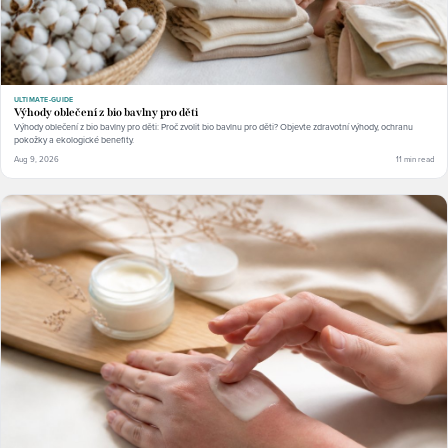
ULTIMATE-GUIDE
Výhody oblečení z bio bavlny pro děti
Výhody oblečení z bio bavlny pro děti: Proč zvolit bio bavlnu pro děti? Objevte zdravotní výhody, ochranu
pokožky a ekologické benefity.
Aug 9, 2026
11 min read