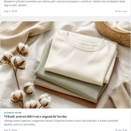
Bezpečná přírodní kosmetika pro citlivou pleť: recenze 9 produktů s certifikací. Složení bez dráždivých látek,
tipy na péči. Zjistěte.
Aug 6, 2026
12 min read
ULTIMATE-GUIDE
Výhody nošení oblečení z organické bavlny
Výhody nošení oblečení z organické bavlny: Organická bavlna chrání vaši pokožku a životní prostředí.
Zjistěte, proč si ji volí matky.
Aug 5, 2026
10 min read