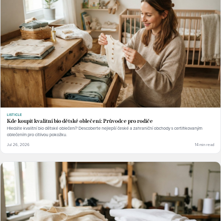
LISTICLE
Kde koupit kvalitní bio dětské oblečení: Průvodce pro rodiče
Hledáte kvalitní bio dětské oblečení? Descoberte nejlepší české a zahraniční obchody s certifikovaným
oblečením pro citlivou pokožku.
Jul 26, 2026
14 min read