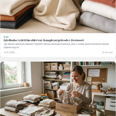
BLOG
Jak dlouho vydrží bio oblečení: Komplexní průvodce životností
Jak dlouho vydrží bio oblečení? Zjistěte faktory ovlivňující životnost, péči a rozdíly oproti konvenční bavlně.
Objevte tipy na.
Jul 31, 2026
12 min read