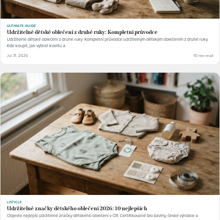
ULTIMATE-GUIDE
Udržitelné dětské oblečení z druhé ruky: Kompletní průvodce
Udržitelné dětské oblečení z druhé ruky: Kompletní průvodce udržitelným dětským oblečením z druhé ruky.
Kde koupit, jak vybrat kvalitu a.
Jul 31, 2026
10 min read
LISTICLE
Udržitelné značky dětského oblečení 2026: 10 nejlepších
Objevte nejlepší udržitelné značky dětského oblečení v ČR. Certifikované bio bavlny, české výrobce a