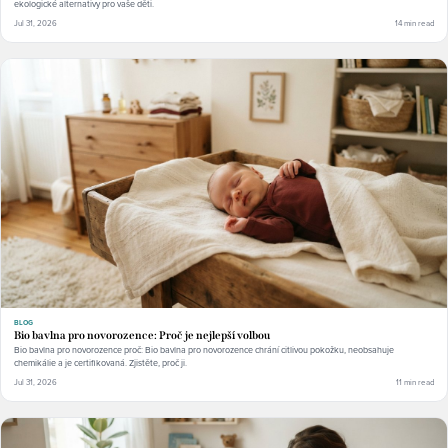
ekologické alternativy pro vaše děti.
Jul 31, 2026
14 min read
BLOG
Bio bavlna pro novorozence: Proč je nejlepší volbou
Bio bavlna pro novorozence proč: Bio bavlna pro novorozence chrání citlivou pokožku, neobsahuje
chemikálie a je certifikovaná. Zjistěte, proč ji.
Jul 31, 2026
11 min read