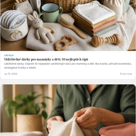
LISTICLE
Udržitelné dárky pro maminky a děti: 10 nejlepších tipů
Udržitelné dárky: Objevte 10 nejlepších udržitelných darů pro maminky a děti. Bio kvalita, přírodní kosmetika,
ekologické hračky a módní.
Jul 31, 2026
13 min read