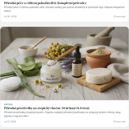
Přírodní péče o citlivou pokožku dětí: Kompletní průvodce
Přírodní péče o citlivou pokožku dětí: přírodní složky, jak poznat problémy a praktické tipy. Objevte bezpečné
řešení.
Jul 18, 2026
13 min read
LISTICLE
Přírodní prostředky na atopický ekzém: 10 účinných řešení
Přírodní prostředky atopický ekzém: Objevte nejlepší přírodní prostředky na atopický ekzém. Krémy, oleje,
bylinky a tipy pro děti i.
Jul 17, 2026
13 min read